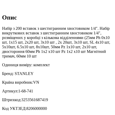
Опис
Набір з 200 вставок з шестигранним хвостовиком 1/4″. Набір
викруткових вставок з шестигранним хвостовиком 1/4″,
розміщених у коробці з кількома відділеннями (25мм Ph 0х10
шт, 1х15 шт, 2х20 шт, 3х10 шт , 2х 20шт, 3х10 шт, SL 4х10 шт,
5х10шт, 6.5х10 шт, 8х10шт, 50мм Pz 1х10 шт, 2х10 шт,
двостороння 60мм Ph 1х2 х10 шт Pz 1х2 х10 шт Магнітний
тримач, 60мм 10 шт
Одиниця виміру: комплект
Бренд: STANLEY
Країна виробник:VN
Артикул:1-68-741
Штрихкод:3253561687419
Код УКТЗЕД:8206000000