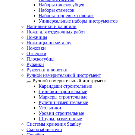
Наборы плоскогубцев
Наборы стамесок
Наборы торцевых головок
Универсальные наборы инструментов
Напильники и рашпили
Ножи для отделочных работ
Ножницы
Ножницы по металлу
Ножовки
Отвертки
Плоскогубцы
Рубанки
Рукоятки и воротки
Ручной измерительный инструмент
Ручной измерительный инструмент
Карандаши строительные
Линейки строительные
Маркеры строительные
Рулетки измерительные
Угольники
Уровни строительные
Шнуры разметочные
Системы хранения Stanley
Скобозабиватели
Скребки