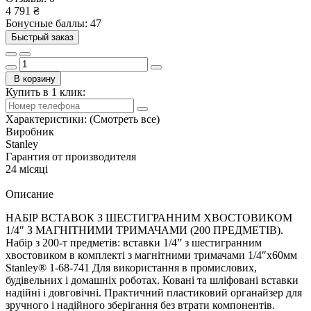
4 791 ₴
Бонусные баллы: 47
Быстрый заказ
В корзину
Купить в 1 клик:
Характеристики:
(Смотреть все)
Виробник
Stanley
Гарантия от производителя
24 місяці
Описание
НАБІР ВСТАВОК З ШЕСТИГРАННИМ ХВОСТОВИКОМ
1/4″ З МАГНІТНИМИ ТРИМАЧАМИ (200 ПРЕДМЕТІВ).
Набір з 200-т предметів: вставки 1/4” з шестигранним
хвостовиком в комплекті з магнітними тримачами 1/4″х60мм
Stanley® 1-68-741 Для використання в промислових,
будівельних і домашніх роботах. Ковані та шліфовані вставки
надійні і довговічні. Практичний пластиковий органайзер для
зручного і надійного зберігання без втрати компонентів.