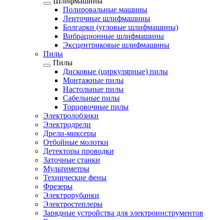
Шлифмашины
Полировальные машины
Ленточные шлифмашины
Болгарки (угловые шлифмашины)
Вибрационные шлифмашины
Эксцентриковые шлифмашины
Пилы
Пилы
Дисковые (циркулярные) пилы
Монтажные пилы
Настольные пилы
Сабельные пилы
Торцовочные пилы
Электролобзики
Электродрели
Дрели-миксеры
Отбойные молотки
Детекторы проводки
Заточные станки
Мультиметры
Технические фены
Фрезеры
Электрорубанки
Электростеплеры
Зарядные устройства для электроинструментов