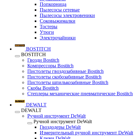
Попкорница
Пылесосы сетевые
Пылесосы электровеники
Соковыжималки
Тостеры
Утюги
Электрочайники
BOSTITCH
BOSTITCH
Гвозди Bostitch
Компрессоры Bostitch
Пистолеты гвоздозабивные Bostitch
Пистолеты скобозабивные Bostitch
Пистолеты шпилькозабивные Bostitch
Скобы Bostitch
Степлеры механические пневматические Bostitch
DEWALT
DEWALT
Ручной инструмент DeWalt
Ручной инструмент DeWalt
Гвоздодеры DeWalt
Измерительный ручной инструмент DeWalt
Ключи DeWalt