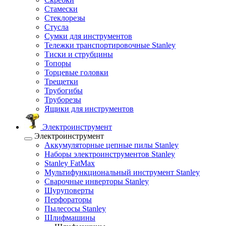
Стамески
Стеклорезы
Стусла
Сумки для инструментов
Тележки транспортировочные Stanley
Тиски и струбцины
Топоры
Торцевые головки
Трещетки
Трубогибы
Труборезы
Ящики для инструментов
Электроинструмент
Электроинструмент
Аккумуляторные цепные пилы Stanley
Наборы электроинструментов Stanley
Stanley FatMax
Мультифункциональный инструмент Stanley
Сварочные инверторы Stanley
Шуруповерты
Перфораторы
Пылесосы Stanley
Шлифмашины