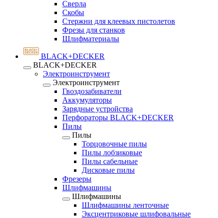
Сверла
Скобы
Стержни для клеевых пистолетов
Фрезы для станков
Шлифматериалы
BLACK+DECKER
BLACK+DECKER
Электроинструмент
Электроинструмент
Гвоздозабиватели
Аккумуляторы
Зарядные устройства
Перфораторы BLACK+DECKER
Пилы
Пилы
Торцовочные пилы
Пилы лобзиковые
Пилы сабельные
Дисковые пилы
Фрезеры
Шлифмашины
Шлифмашины
Шлифмашины ленточные
Эксцентриковые шлифовальные