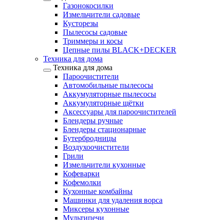
Газонокосилки
Измельчители садовые
Кусторезы
Пылесосы садовые
Триммеры и косы
Цепные пилы BLACK+DECKER
Техника для дома
Техника для дома
Пароочистители
Автомобильные пылесосы
Аккумуляторные пылесосы
Аккумуляторные щётки
Аксессуары для пароочистителей
Блендеры ручные
Блендеры стационарные
Бутербродницы
Воздухоочистители
Грили
Измельчители кухонные
Кофеварки
Кофемолки
Кухонные комбайны
Машинки для удаления ворса
Миксеры кухонные
Мультипечи