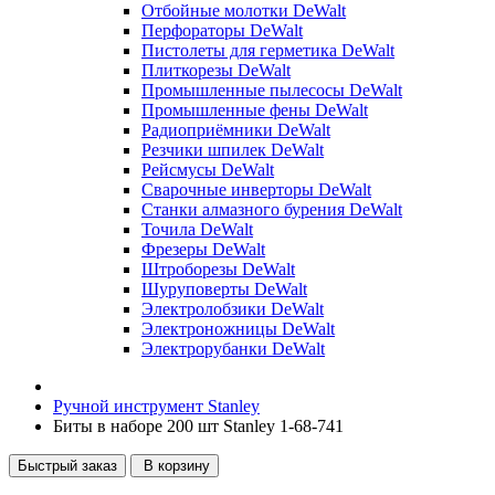
Отбойные молотки DeWalt
Перфораторы DeWalt
Пистолеты для герметика DeWalt
Плиткорезы DeWalt
Промышленные пылесосы DeWalt
Промышленные фены DeWalt
Радиоприёмники DeWalt
Резчики шпилек DeWalt
Рейсмусы DeWalt
Сварочные инверторы DeWalt
Станки алмазного бурения DeWalt
Точила DeWalt
Фрезеры DeWalt
Штроборезы DeWalt
Шуруповерты DeWalt
Электролобзики DeWalt
Электроножницы DeWalt
Электрорубанки DeWalt
Ручной инструмент Stanley
Биты в наборе 200 шт Stanley 1-68-741
Быстрый заказ
В корзину