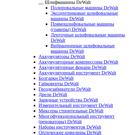
Шлифмашины DeWalt
Полировальные машины DeWalt
Эксцентриковые шлифовальные
машины DeWalt
Прямошлифовальные машины
(граверы) DeWalt
Ленточные шлифовальные машины
DeWalt
Вибрационные шлифовальные
машины DeWalt
Аккумуляторы DeWalt
Аккумуляторные компрессоры DeWalt
Аккумуляторные фонари DeWalt
Аккумуляторный инструмент DeWalt
Болгарки DeWalt
Гайковерты DeWalt
Гвоздезабиватели DeWalt
Дрели DeWalt
Зарядные устройства DeWalt
Измерительный инструмент DeWalt
Миксеры строительные DeWalt
Многофункциональный инструмент
(реноваторы) DeWalt
Наборы инструментов DeWalt
Оптические нивелиры DeWalt