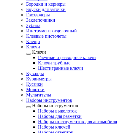
Бородки и кернеры
Бруски для заточки
Гвоздодеры
Заклепочники
Зубила
Инструмент отделочный
Клеевые пистолеты
Клещи
Ключи
Ключи
Гаечные и разводные ключи
Ключи трубные
Шестигранные ключи
Кувалды
Курвиметры
Кусачки
Молотки
Мультитулы
Наборы инструментов
Наборы инструментов
Наборы выколоток
Наборы для разметки
Наборы инструментов для автомобиля
Наборы ключей
Наборы отверток