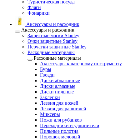
Туристическая посуда
Фляги
Фонарики
Аксессуары и расходник
Аксессуары и расходник
Защитные маски Stanley
Очки защитные Stanley
Перчатки защитные Stanley
Расходные материалы
Расходные материалы
Аксессуары к лазерному инструменту
Буры
Гвозди
Диски абразивные
Диски алмазные
Диски пильные
Заклепки
Лезвия для ножей
Лезвия для рашпилей
Миксеры
Ножи для рубанков
Переходники и удлинители
Пильные полотна
Порошок меловый