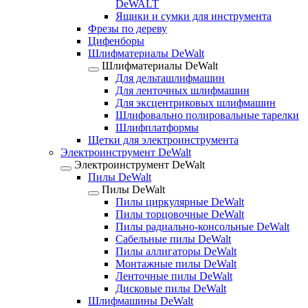
DeWALT
Ящики и сумки для инструмента
Фрезы по дереву
Цифенборы
Шлифматериалы DeWalt
Шлифматериалы DeWalt
Для дельташлифмашин
Для ленточных шлифмашин
Для эксцентриковых шлифмашин
Шлифовально полировальные тарелки
Шлифплатформы
Щетки для электроинструмента
Электроинструмент DeWalt
Электроинструмент DeWalt
Пилы DeWalt
Пилы DeWalt
Пилы циркулярные DeWalt
Пилы торцовочные DeWalt
Пилы радиально-консольные DeWalt
Сабельные пилы DeWalt
Пилы аллигаторы DeWalt
Монтажные пилы DeWalt
Ленточные пилы DeWalt
Дисковые пилы DeWalt
Шлифмашины DeWalt