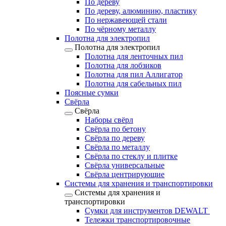
По дереву
По дереву, алюминию, пластику
По нержавеющей стали
По чёрному металлу
Полотна для электропил
Полотна для электропил
Полотна для ленточных пил
Полотна для лобзиков
Полотна для пил Аллигатор
Полотна для сабельных пил
Поясные сумки
Свёрла
Свёрла
Наборы свёрл
Свёрла по бетону
Свёрла по дереву
Свёрла по металлу
Свёрла по стеклу и плитке
Свёрла универсальные
Свёрла центрирующие
Системы для хранения и транспортировки
Системы для хранения и
транспортировки
Сумки для инструментов DEWALT
Тележки транспортировочные