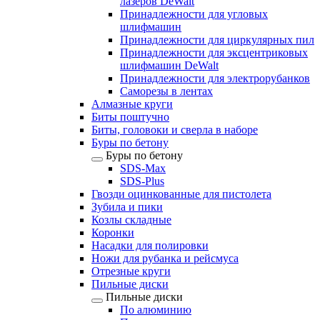
лазеров DeWalt
Принадлежности для угловых
шлифмашин
Принадлежности для циркулярных пил
Принадлежности для эксцентриковых
шлифмашин DeWalt
Принадлежности для электрорубанков
Саморезы в лентах
Алмазные круги
Биты поштучно
Биты, головоки и сверла в наборе
Буры по бетону
Буры по бетону
SDS-Max
SDS-Plus
Гвозди оцинкованные для пистолета
Зубила и пики
Козлы складные
Коронки
Насадки для полировки
Ножи для рубанка и рейсмуса
Отрезные круги
Пильные диски
Пильные диски
По алюминию