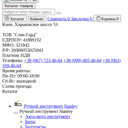
Каталог товаров
Сравнить
0
Закладки
0
Каталог
Кабинет
Корзина
0
Киев, Харьковское шоссе 53
ТОВ "Стан-Гард"
ЄДРПОУ: 41889192
МФО: 321842
Р/Р: 26006053025043
Платник ПДВ
Телефоны:
+38 (067) 723-46-64
+38 (099) 465-46-64
+38 (063)
169-46-64
Время работы:
Пн-Пт: 09:00-18:00
Сб-Вс: выходной
Схема проезда:
Каталог
Ручной инструмент Stanley
Ручной инструмент Stanley
Авто-мото инструмент
Биты
Болторезы