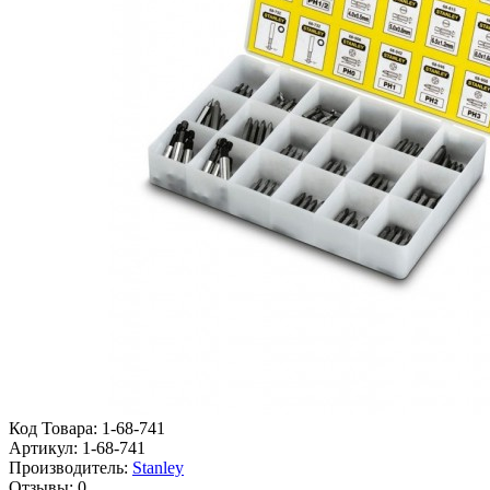
Код Товара:
1-68-741
Артикул:
1-68-741
Производитель:
Stanley
Отзывы:
0