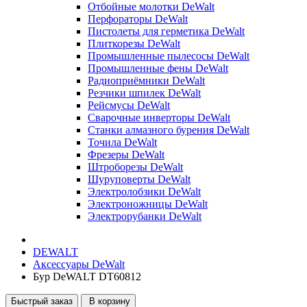
Отбойные молотки DeWalt
Перфораторы DeWalt
Пистолеты для герметика DeWalt
Плиткорезы DeWalt
Промышленные пылесосы DeWalt
Промышленные фены DeWalt
Радиоприёмники DeWalt
Резчики шпилек DeWalt
Рейсмусы DeWalt
Сварочные инверторы DeWalt
Станки алмазного бурения DeWalt
Точила DeWalt
Фрезеры DeWalt
Штроборезы DeWalt
Шуруповерты DeWalt
Электролобзики DeWalt
Электроножницы DeWalt
Электрорубанки DeWalt
DEWALT
Аксессуары DeWalt
Бур DeWALT DT60812
Быстрый заказ
В корзину