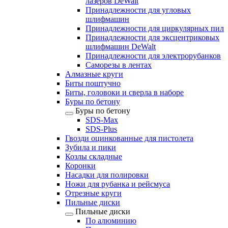
лазеров DeWalt
Принадлежности для угловых
шлифмашин
Принадлежности для циркулярных пил
Принадлежности для эксцентриковых
шлифмашин DeWalt
Принадлежности для электрорубанков
Саморезы в лентах
Алмазные круги
Биты поштучно
Биты, головоки и сверла в наборе
Буры по бетону
Буры по бетону
SDS-Max
SDS-Plus
Гвозди оцинкованные для пистолета
Зубила и пики
Козлы складные
Коронки
Насадки для полировки
Ножи для рубанка и рейсмуса
Отрезные круги
Пильные диски
Пильные диски
По алюминию