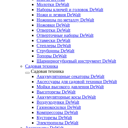
Молотки DeWalt
Наборы ключей и головок DeWalt
Ножи и лезвия DeWalt
Ножницы по металлу DeWalt
Ножовки DeWalt
Отвертки DeWalt
Отверточные наборы DeWalt
Стамески DeWalt
Степлеры DeWalt
Струбцины DeWalt
Топоры DeWalt
Шарнирногубцевый инструмент DeWalt
Садовая техника
Садовая техника
Аккумуляторные секаторы DeWalt
Аксессуары для садовой техники DeWalt
Мойки высокого давления DeWalt
Высоторезы DeWalt
Аккумуляторные косы DeWalt
Воздуходувки DeWalt
Газонокосилки DeWalt
Компрессоры DeWalt
Кусторезы DeWalt
Электропилы DeWalt
Аксессуары DeWalt