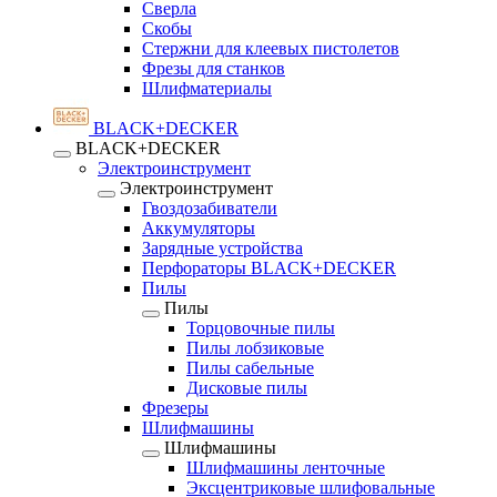
Сверла
Скобы
Стержни для клеевых пистолетов
Фрезы для станков
Шлифматериалы
BLACK+DECKER
BLACK+DECKER
Электроинструмент
Электроинструмент
Гвоздозабиватели
Аккумуляторы
Зарядные устройства
Перфораторы BLACK+DECKER
Пилы
Пилы
Торцовочные пилы
Пилы лобзиковые
Пилы сабельные
Дисковые пилы
Фрезеры
Шлифмашины
Шлифмашины
Шлифмашины ленточные
Эксцентриковые шлифовальные