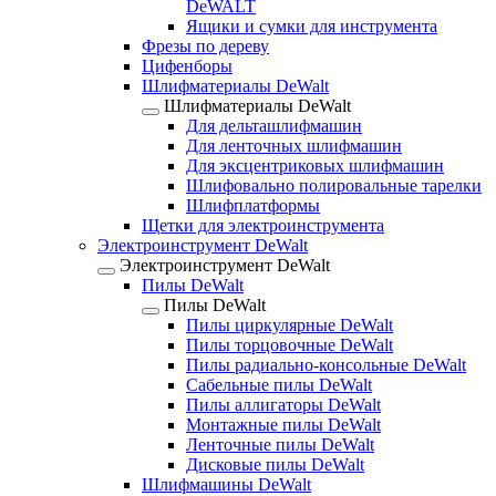
DeWALT
Ящики и сумки для инструмента
Фрезы по дереву
Цифенборы
Шлифматериалы DeWalt
Шлифматериалы DeWalt
Для дельташлифмашин
Для ленточных шлифмашин
Для эксцентриковых шлифмашин
Шлифовально полировальные тарелки
Шлифплатформы
Щетки для электроинструмента
Электроинструмент DeWalt
Электроинструмент DeWalt
Пилы DeWalt
Пилы DeWalt
Пилы циркулярные DeWalt
Пилы торцовочные DeWalt
Пилы радиально-консольные DeWalt
Сабельные пилы DeWalt
Пилы аллигаторы DeWalt
Монтажные пилы DeWalt
Ленточные пилы DeWalt
Дисковые пилы DeWalt
Шлифмашины DeWalt