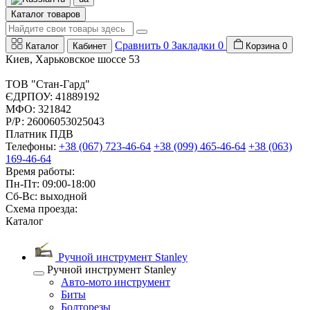
Каталог товаров
Сравнить
0
Закладки
0
Каталог
Кабинет
Корзина
0
Киев, Харьковское шоссе 53
ТОВ "Стан-Гард"
ЄДРПОУ: 41889192
МФО: 321842
Р/Р: 26006053025043
Платник ПДВ
Телефоны:
+38 (067) 723-46-64
+38 (099) 465-46-64
+38 (063)
169-46-64
Время работы:
Пн-Пт: 09:00-18:00
Сб-Вс: выходной
Схема проезда:
Каталог
Ручной инструмент Stanley
Ручной инструмент Stanley
Авто-мото инструмент
Биты
Болторезы