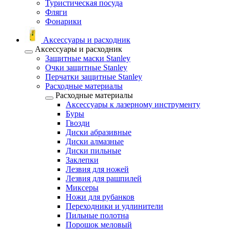
Туристическая посуда
Фляги
Фонарики
Аксессуары и расходник
Аксессуары и расходник
Защитные маски Stanley
Очки защитные Stanley
Перчатки защитные Stanley
Расходные материалы
Расходные материалы
Аксессуары к лазерному инструменту
Буры
Гвозди
Диски абразивные
Диски алмазные
Диски пильные
Заклепки
Лезвия для ножей
Лезвия для рашпилей
Миксеры
Ножи для рубанков
Переходники и удлинители
Пильные полотна
Порошок меловый