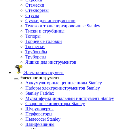
Стамески
Стеклорезы
Стусла
Сумки для инструментов
Тележки транспортировочные Stanley
Тиски и струбцины
Топоры
Торцевые головки
Трещетки
Трубогибы
Труборезы
Ящики для инструментов
Электроинструмент
Электроинструмент
Аккумуляторные цепные пилы Stanley
Наборы электроинструментов Stanley
Stanley FatMax
Мультифункциональный инструмент Stanley
Сварочные инверторы Stanley
Шуруповерты
Перфораторы
Пылесосы Stanley
Шлифмашины