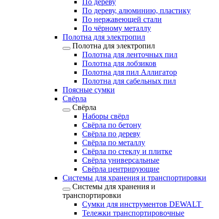
По дереву
По дереву, алюминию, пластику
По нержавеющей стали
По чёрному металлу
Полотна для электропил
Полотна для электропил
Полотна для ленточных пил
Полотна для лобзиков
Полотна для пил Аллигатор
Полотна для сабельных пил
Поясные сумки
Свёрла
Свёрла
Наборы свёрл
Свёрла по бетону
Свёрла по дереву
Свёрла по металлу
Свёрла по стеклу и плитке
Свёрла универсальные
Свёрла центрирующие
Системы для хранения и транспортировки
Системы для хранения и
транспортировки
Сумки для инструментов DEWALT
Тележки транспортировочные