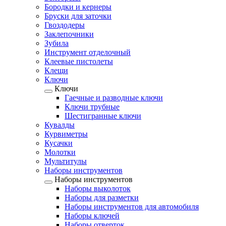
Бородки и кернеры
Бруски для заточки
Гвоздодеры
Заклепочники
Зубила
Инструмент отделочный
Клеевые пистолеты
Клещи
Ключи
Ключи
Гаечные и разводные ключи
Ключи трубные
Шестигранные ключи
Кувалды
Курвиметры
Кусачки
Молотки
Мультитулы
Наборы инструментов
Наборы инструментов
Наборы выколоток
Наборы для разметки
Наборы инструментов для автомобиля
Наборы ключей
Наборы отверток