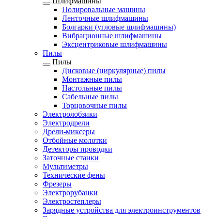
Шлифмашины
Полировальные машины
Ленточные шлифмашины
Болгарки (угловые шлифмашины)
Вибрационные шлифмашины
Эксцентриковые шлифмашины
Пилы
Пилы
Дисковые (циркулярные) пилы
Монтажные пилы
Настольные пилы
Сабельные пилы
Торцовочные пилы
Электролобзики
Электродрели
Дрели-миксеры
Отбойные молотки
Детекторы проводки
Заточные станки
Мультиметры
Технические фены
Фрезеры
Электрорубанки
Электростеплеры
Зарядные устройства для электроинструментов