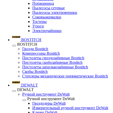
Попкорница
Пылесосы сетевые
Пылесосы электровеники
Соковыжималки
Тостеры
Утюги
Электрочайники
BOSTITCH
BOSTITCH
Гвозди Bostitch
Компрессоры Bostitch
Пистолеты гвоздозабивные Bostitch
Пистолеты скобозабивные Bostitch
Пистолеты шпилькозабивные Bostitch
Скобы Bostitch
Степлеры механические пневматические Bostitch
DEWALT
DEWALT
Ручной инструмент DeWalt
Ручной инструмент DeWalt
Гвоздодеры DeWalt
Измерительный ручной инструмент DeWalt
Ключи DeWalt