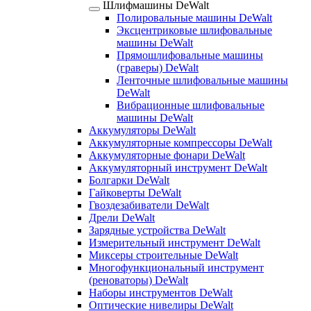
Шлифмашины DeWalt
Полировальные машины DeWalt
Эксцентриковые шлифовальные
машины DeWalt
Прямошлифовальные машины
(граверы) DeWalt
Ленточные шлифовальные машины
DeWalt
Вибрационные шлифовальные
машины DeWalt
Аккумуляторы DeWalt
Аккумуляторные компрессоры DeWalt
Аккумуляторные фонари DeWalt
Аккумуляторный инструмент DeWalt
Болгарки DeWalt
Гайковерты DeWalt
Гвоздезабиватели DeWalt
Дрели DeWalt
Зарядные устройства DeWalt
Измерительный инструмент DeWalt
Миксеры строительные DeWalt
Многофункциональный инструмент
(реноваторы) DeWalt
Наборы инструментов DeWalt
Оптические нивелиры DeWalt