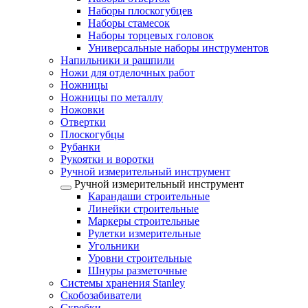
Наборы плоскогубцев
Наборы стамесок
Наборы торцевых головок
Универсальные наборы инструментов
Напильники и рашпили
Ножи для отделочных работ
Ножницы
Ножницы по металлу
Ножовки
Отвертки
Плоскогубцы
Рубанки
Рукоятки и воротки
Ручной измерительный инструмент
Ручной измерительный инструмент
Карандаши строительные
Линейки строительные
Маркеры строительные
Рулетки измерительные
Угольники
Уровни строительные
Шнуры разметочные
Системы хранения Stanley
Скобозабиватели
Скребки