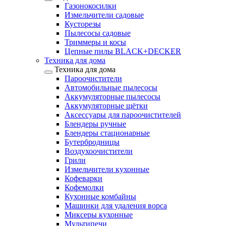
Газонокосилки
Измельчители садовые
Кусторезы
Пылесосы садовые
Триммеры и косы
Цепные пилы BLACK+DECKER
Техника для дома
Техника для дома
Пароочистители
Автомобильные пылесосы
Аккумуляторные пылесосы
Аккумуляторные щётки
Аксессуары для пароочистителей
Блендеры ручные
Блендеры стационарные
Бутербродницы
Воздухоочистители
Грили
Измельчители кухонные
Кофеварки
Кофемолки
Кухонные комбайны
Машинки для удаления ворса
Миксеры кухонные
Мультипечи