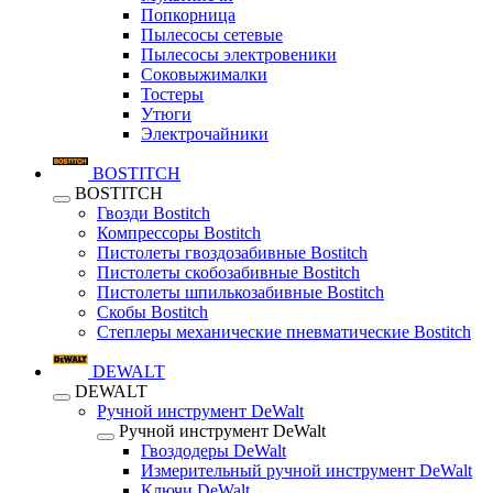
Попкорница
Пылесосы сетевые
Пылесосы электровеники
Соковыжималки
Тостеры
Утюги
Электрочайники
BOSTITCH
BOSTITCH
Гвозди Bostitch
Компрессоры Bostitch
Пистолеты гвоздозабивные Bostitch
Пистолеты скобозабивные Bostitch
Пистолеты шпилькозабивные Bostitch
Скобы Bostitch
Степлеры механические пневматические Bostitch
DEWALT
DEWALT
Ручной инструмент DeWalt
Ручной инструмент DeWalt
Гвоздодеры DeWalt
Измерительный ручной инструмент DeWalt
Ключи DeWalt