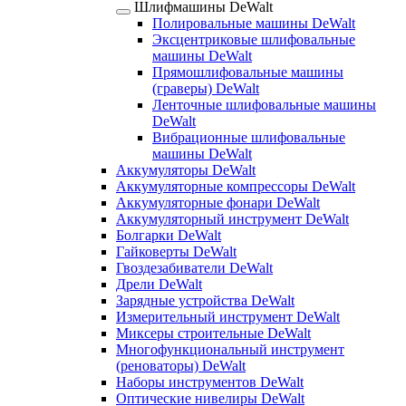
Шлифмашины DeWalt
Полировальные машины DeWalt
Эксцентриковые шлифовальные
машины DeWalt
Прямошлифовальные машины
(граверы) DeWalt
Ленточные шлифовальные машины
DeWalt
Вибрационные шлифовальные
машины DeWalt
Аккумуляторы DeWalt
Аккумуляторные компрессоры DeWalt
Аккумуляторные фонари DeWalt
Аккумуляторный инструмент DeWalt
Болгарки DeWalt
Гайковерты DeWalt
Гвоздезабиватели DeWalt
Дрели DeWalt
Зарядные устройства DeWalt
Измерительный инструмент DeWalt
Миксеры строительные DeWalt
Многофункциональный инструмент
(реноваторы) DeWalt
Наборы инструментов DeWalt
Оптические нивелиры DeWalt