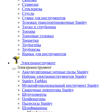
Стамески
Стеклорезы
Стусла
Сумки для инструментов
Тележки транспортировочные Stanley
Тиски и струбцины
Топоры
Торцевые головки
Трещетки
Трубогибы
Труборезы
Ящики для инструментов
Электроинструмент
Электроинструмент
Аккумуляторные цепные пилы Stanley
Наборы электроинструментов Stanley
Stanley FatMax
Мультифункциональный инструмент Stanley
Сварочные инверторы Stanley
Шуруповерты
Перфораторы
Пылесосы Stanley
Шлифмашины