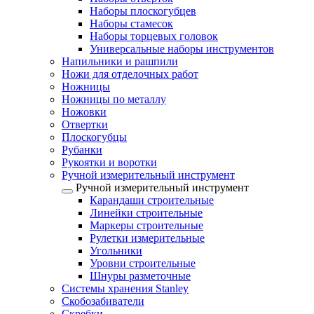
Наборы плоскогубцев
Наборы стамесок
Наборы торцевых головок
Универсальные наборы инструментов
Напильники и рашпили
Ножи для отделочных работ
Ножницы
Ножницы по металлу
Ножовки
Отвертки
Плоскогубцы
Рубанки
Рукоятки и воротки
Ручной измерительный инструмент
Ручной измерительный инструмент
Карандаши строительные
Линейки строительные
Маркеры строительные
Рулетки измерительные
Угольники
Уровни строительные
Шнуры разметочные
Системы хранения Stanley
Скобозабиватели
Скребки