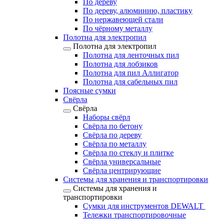
По дереву
По дереву, алюминию, пластику
По нержавеющей стали
По чёрному металлу
Полотна для электропил
Полотна для электропил
Полотна для ленточных пил
Полотна для лобзиков
Полотна для пил Аллигатор
Полотна для сабельных пил
Поясные сумки
Свёрла
Свёрла
Наборы свёрл
Свёрла по бетону
Свёрла по дереву
Свёрла по металлу
Свёрла по стеклу и плитке
Свёрла универсальные
Свёрла центрирующие
Системы для хранения и транспортировки
Системы для хранения и
транспортировки
Сумки для инструментов DEWALT
Тележки транспортировочные