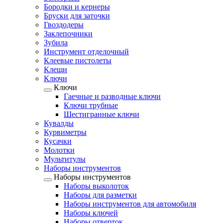
Бородки и кернеры
Бруски для заточки
Гвоздодеры
Заклепочники
Зубила
Инструмент отделочный
Клеевые пистолеты
Клещи
Ключи
Ключи
Гаечные и разводные ключи
Ключи трубные
Шестигранные ключи
Кувалды
Курвиметры
Кусачки
Молотки
Мультитулы
Наборы инструментов
Наборы инструментов
Наборы выколоток
Наборы для разметки
Наборы инструментов для автомобиля
Наборы ключей
Наборы отверток