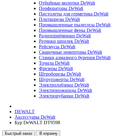
Отбойные молотки DeWalt
Перфораторы DeWalt
Пистолеты для герметика DeWalt
Плиткорезы DeWalt
Промышленные пылесосы DeWalt
Промышленные фены DeWalt
Радиоприёмники DeWalt
Резчики шпилек DeWalt
Рейсмусы DeWalt
Сварочные инверторы DeWalt
Станки алмазного бурения DeWalt
Точила DeWalt
Фрезеры DeWalt
Штроборезы DeWalt
Шуруповерты DeWalt
Электролобзики DeWalt
Электроножницы DeWalt
Электрорубанки DeWalt
DEWALT
Аксессуары DeWalt
Бур DeWALT DT9598
Быстрый заказ
В корзину