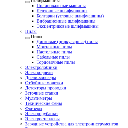
Шлифмашины
Полировальные машины
Ленточные шлифмашины
Болгарки (угловые шлифмашины)
Вибрационные шлифмашины
Эксцентриковые шлифмашины
Пилы
Пилы
Дисковые (циркулярные) пилы
Монтажные пилы
Настольные пилы
Сабельные пилы
Торцовочные пилы
Электролобзики
Электродрели
Дрели-миксеры
Отбойные молотки
Детекторы проводки
Заточные станки
Мультиметры
Технические фены
Фрезеры
Электрорубанки
Электростеплеры
Зарядные устройства для электроинструментов