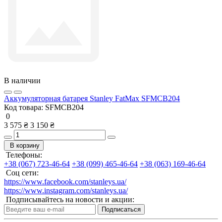
В наличии
Аккумуляторная батарея Stanley FatMax SFMCB204
Код товара:
SFMCB204
0
3 575 ₴
3 150 ₴
В корзину
Телефоны:
+38 (067) 723-46-64
+38 (099) 465-46-64
+38 (063) 169-46-64
Соц сети:
https://www.facebook.com/stanleys.ua/
https://www.instagram.com/stanleys.ua/
Подписывайтесь на новости и акции:
Подписаться