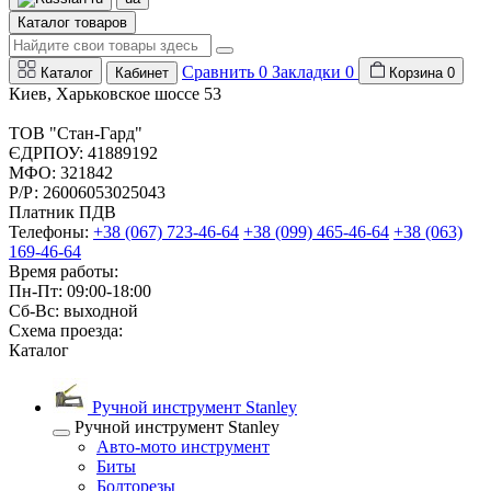
Каталог товаров
Сравнить
0
Закладки
0
Каталог
Кабинет
Корзина
0
Киев, Харьковское шоссе 53
ТОВ "Стан-Гард"
ЄДРПОУ: 41889192
МФО: 321842
Р/Р: 26006053025043
Платник ПДВ
Телефоны:
+38 (067) 723-46-64
+38 (099) 465-46-64
+38 (063)
169-46-64
Время работы:
Пн-Пт: 09:00-18:00
Сб-Вс: выходной
Схема проезда:
Каталог
Ручной инструмент Stanley
Ручной инструмент Stanley
Авто-мото инструмент
Биты
Болторезы