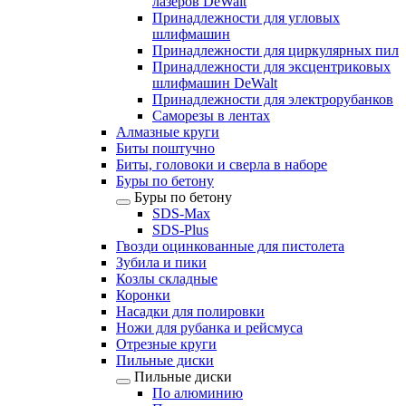
лазеров DeWalt
Принадлежности для угловых
шлифмашин
Принадлежности для циркулярных пил
Принадлежности для эксцентриковых
шлифмашин DeWalt
Принадлежности для электрорубанков
Саморезы в лентах
Алмазные круги
Биты поштучно
Биты, головоки и сверла в наборе
Буры по бетону
Буры по бетону
SDS-Max
SDS-Plus
Гвозди оцинкованные для пистолета
Зубила и пики
Козлы складные
Коронки
Насадки для полировки
Ножи для рубанка и рейсмуса
Отрезные круги
Пильные диски
Пильные диски
По алюминию