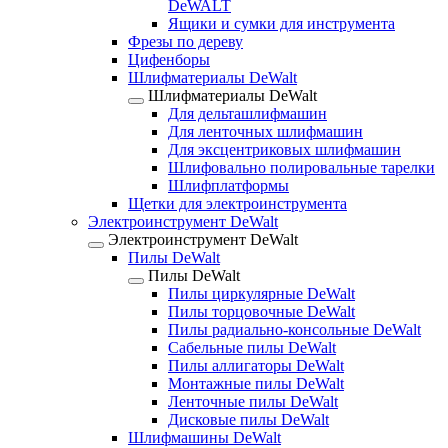
DeWALT
Ящики и сумки для инструмента
Фрезы по дереву
Цифенборы
Шлифматериалы DeWalt
Шлифматериалы DeWalt
Для дельташлифмашин
Для ленточных шлифмашин
Для эксцентриковых шлифмашин
Шлифовально полировальные тарелки
Шлифплатформы
Щетки для электроинструмента
Электроинструмент DeWalt
Электроинструмент DeWalt
Пилы DeWalt
Пилы DeWalt
Пилы циркулярные DeWalt
Пилы торцовочные DeWalt
Пилы радиально-консольные DeWalt
Сабельные пилы DeWalt
Пилы аллигаторы DeWalt
Монтажные пилы DeWalt
Ленточные пилы DeWalt
Дисковые пилы DeWalt
Шлифмашины DeWalt