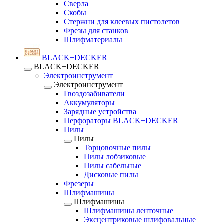
Сверла
Скобы
Стержни для клеевых пистолетов
Фрезы для станков
Шлифматериалы
BLACK+DECKER
BLACK+DECKER
Электроинструмент
Электроинструмент
Гвоздозабиватели
Аккумуляторы
Зарядные устройства
Перфораторы BLACK+DECKER
Пилы
Пилы
Торцовочные пилы
Пилы лобзиковые
Пилы сабельные
Дисковые пилы
Фрезеры
Шлифмашины
Шлифмашины
Шлифмашины ленточные
Эксцентриковые шлифовальные