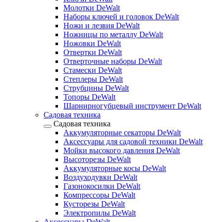
Молотки DeWalt
Наборы ключей и головок DeWalt
Ножи и лезвия DeWalt
Ножницы по металлу DeWalt
Ножовки DeWalt
Отвертки DeWalt
Отверточные наборы DeWalt
Стамески DeWalt
Степлеры DeWalt
Струбцины DeWalt
Топоры DeWalt
Шарнирногубцевый инструмент DeWalt
Садовая техника
Садовая техника
Аккумуляторные секаторы DeWalt
Аксессуары для садовой техники DeWalt
Мойки высокого давления DeWalt
Высоторезы DeWalt
Аккумуляторные косы DeWalt
Воздуходувки DeWalt
Газонокосилки DeWalt
Компрессоры DeWalt
Кусторезы DeWalt
Электропилы DeWalt
Аксессуары DeWalt