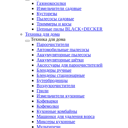
Газонокосилки
Измельчители садовые
Кусторезы
Пылесосы садовые
Триммеры и косы
Цепные пилы BLACK+DECKER
Техника для дома
Техника для дома
Пароочистители
Автомобильные пылесосы
Аккумуляторные пылесосы
Аккумуляторные щётки
Аксессуары для пароочистителей
Блендеры ручные
Блендеры стационарные
Бутербродницы
Воздухоочистители
Грили
Измельчители кухонные
Кофеварки
Кофемолки
Кухонные комбайны
Машинки для удаления ворса
Миксеры кухонные
Мультипечи