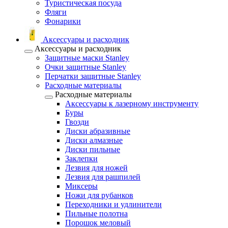
Туристическая посуда
Фляги
Фонарики
Аксессуары и расходник
Аксессуары и расходник
Защитные маски Stanley
Очки защитные Stanley
Перчатки защитные Stanley
Расходные материалы
Расходные материалы
Аксессуары к лазерному инструменту
Буры
Гвозди
Диски абразивные
Диски алмазные
Диски пильные
Заклепки
Лезвия для ножей
Лезвия для рашпилей
Миксеры
Ножи для рубанков
Переходники и удлинители
Пильные полотна
Порошок меловый