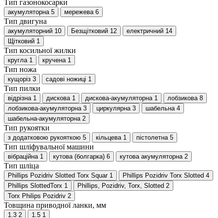
Тип газонокосарки
акумуляторна
5
мережева
6
Тип двигуна
акумуляторний
10
Безщітковий
12
електричний
14
Щітковий
1
Тип косильної жилки
кругла
1
кручена
1
Тип ножа
кущоріз
3
садові ножиці
1
Тип пилки
відрізна
1
дискова
1
дискова-акумуляторна
1
лобзикова
8
лобзикова-акумуляторна
3
циркулярна
3
шабельна
4
шабельна-акумуляторна
2
Тип рукоятки
з додатковою рукояткою
5
кільцева
1
пістолетна
5
Тип шліфувальної машини
вібраційна
1
кутова (болгарка)
6
кутова акумуляторна
2
Тип шліца
Phillips Pozidriv Slotted Torx Squar
1
Phillips Pozidriv Torx Slotted
4
Phillips SlottedTorx
1
Phillips, Pozidriv, Torx, Slotted
2
Torx Philips Pozidriv
2
Товщина приводної ланки, мм
1.3
2
1.5
1