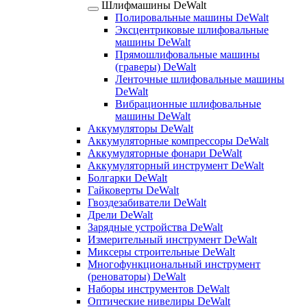
Шлифмашины DeWalt
Полировальные машины DeWalt
Эксцентриковые шлифовальные
машины DeWalt
Прямошлифовальные машины
(граверы) DeWalt
Ленточные шлифовальные машины
DeWalt
Вибрационные шлифовальные
машины DeWalt
Аккумуляторы DeWalt
Аккумуляторные компрессоры DeWalt
Аккумуляторные фонари DeWalt
Аккумуляторный инструмент DeWalt
Болгарки DeWalt
Гайковерты DeWalt
Гвоздезабиватели DeWalt
Дрели DeWalt
Зарядные устройства DeWalt
Измерительный инструмент DeWalt
Миксеры строительные DeWalt
Многофункциональный инструмент
(реноваторы) DeWalt
Наборы инструментов DeWalt
Оптические нивелиры DeWalt