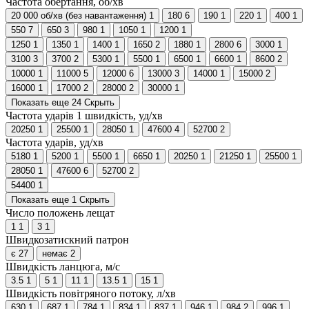
Частота обертання, об/хв
20 000 об/хв (без навантаження)
1
180
6
190
1
220
1
400
1
550
7
650
3
980
1
1050
1
1200
1
1250
1
1350
1
1400
1
1650
2
1880
1
2800
6
3000
1
3100
3
3700
2
5300
1
5500
1
6500
1
6600
1
8600
2
10000
1
11000
5
12000
6
13000
3
14000
1
15000
2
16000
1
17000
2
28000
2
30000
1
Показать еще 24
Скрыть
Частота ударів 1 швидкість, уд/хв
20250
1
25500
1
28050
1
47600
4
52700
2
Частота ударів, уд/хв
5180
1
5200
1
5500
1
6650
1
20250
1
21250
1
25500
1
28050
1
47600
6
52700
2
54400
1
Показать еще 1
Скрыть
Число положень лещат
1
1
3
1
Швидкозатискний патрон
є
27
немає
2
Швидкість ланцюга, м/с
3.5
1
5
1
11
1
13.5
1
15
1
Швидкість повітряного потоку, л/хв
630
1
687
1
784
1
834
1
837
1
946
1
984
2
996
1