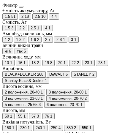
Фильтр
Ємність аккумулятору, Аг
1.5
51
2
18
2.5
10
4
4
Ємність, Аг
1.5
3
2
2
2.5
1
4
1
Амплітуда коливань, мм
1
2
1.3
2
1.6
2
2
7
2.8
1
3
1
Бічний викид трави
ні
6
так
5
Величина ходу, мм
10
1
16
1
18
2
19
8
20
1
22
2
23
1
28
1
Виробник
BLACK+DECKER
268
DeWALT
6
STANLEY
2
Stanley Black&Decker
1
Висота косіння, мм
2 положення, 20-40
1
3 положення, 20-60
1
3 положення, 23-63
1
4 положення, 20-70
2
5 положень, 25-65
3
6 положень, 20-70
1
Висота, мм
50
1
55
1
57
3
76
1
Вихідна потужність, Вт
150
1
230
1
240
1
250
4
350
2
550
1