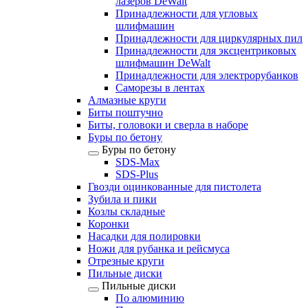
лазеров DeWalt
Принадлежности для угловых
шлифмашин
Принадлежности для циркулярных пил
Принадлежности для эксцентриковых
шлифмашин DeWalt
Принадлежности для электрорубанков
Саморезы в лентах
Алмазные круги
Биты поштучно
Биты, головоки и сверла в наборе
Буры по бетону
Буры по бетону
SDS-Max
SDS-Plus
Гвозди оцинкованные для пистолета
Зубила и пики
Козлы складные
Коронки
Насадки для полировки
Ножи для рубанка и рейсмуса
Отрезные круги
Пильные диски
Пильные диски
По алюминию