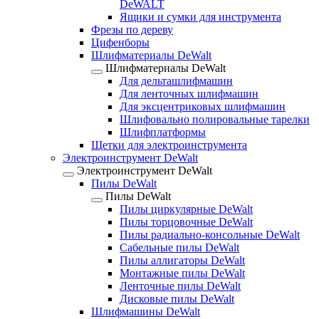
DeWALT
Ящики и сумки для инструмента
Фрезы по дереву
Цифенборы
Шлифматериалы DeWalt
Шлифматериалы DeWalt
Для дельташлифмашин
Для ленточных шлифмашин
Для эксцентриковых шлифмашин
Шлифовально полировальные тарелки
Шлифплатформы
Щетки для электроинструмента
Электроинструмент DeWalt
Электроинструмент DeWalt
Пилы DeWalt
Пилы DeWalt
Пилы циркулярные DeWalt
Пилы торцовочные DeWalt
Пилы радиально-консольные DeWalt
Сабельные пилы DeWalt
Пилы аллигаторы DeWalt
Монтажные пилы DeWalt
Ленточные пилы DeWalt
Дисковые пилы DeWalt
Шлифмашины DeWalt