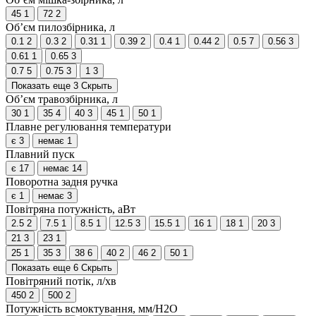
45
1
72
2
Об’єм пилозбірника, л
0.1
2
0.3
2
0.31
1
0.39
2
0.4
1
0.44
2
0.5
7
0.56
3
0.61
1
0.65
3
0.7
5
0.75
3
1
3
Показать еще 3
Скрыть
Об’єм травозбірника, л
30
1
35
4
40
3
45
1
50
1
Плавне регулювання температури
є
3
немає
1
Плавний пуск
є
17
немає
14
Поворотна задня ручка
є
1
немає
3
Повітряна потужність, аВт
2.5
2
7.5
1
8.5
1
12.5
3
15.5
1
16
1
18
1
20
3
21
3
23
1
25
1
35
3
38
6
40
2
46
2
50
1
Показать еще 6
Скрыть
Повітряний потік, л/хв
450
2
500
2
Потужність всмоктування, мм/Н2О