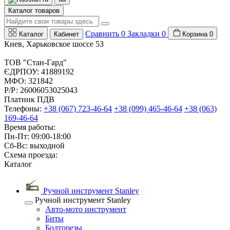
Каталог товаров
Сравнить
0
Закладки
0
Каталог
Кабинет
Корзина
0
Киев, Харьковское шоссе 53
ТОВ "Стан-Гард"
ЄДРПОУ: 41889192
МФО: 321842
Р/Р: 26006053025043
Платник ПДВ
Телефоны:
+38 (067) 723-46-64
+38 (099) 465-46-64
+38 (063)
169-46-64
Время работы:
Пн-Пт: 09:00-18:00
Сб-Вс: выходной
Схема проезда:
Каталог
Ручной инструмент Stanley
Ручной инструмент Stanley
Авто-мото инструмент
Биты
Болторезы