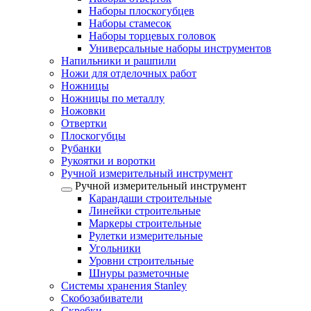
Наборы плоскогубцев
Наборы стамесок
Наборы торцевых головок
Универсальные наборы инструментов
Напильники и рашпили
Ножи для отделочных работ
Ножницы
Ножницы по металлу
Ножовки
Отвертки
Плоскогубцы
Рубанки
Рукоятки и воротки
Ручной измерительный инструмент
Ручной измерительный инструмент
Карандаши строительные
Линейки строительные
Маркеры строительные
Рулетки измерительные
Угольники
Уровни строительные
Шнуры разметочные
Системы хранения Stanley
Скобозабиватели
Скребки