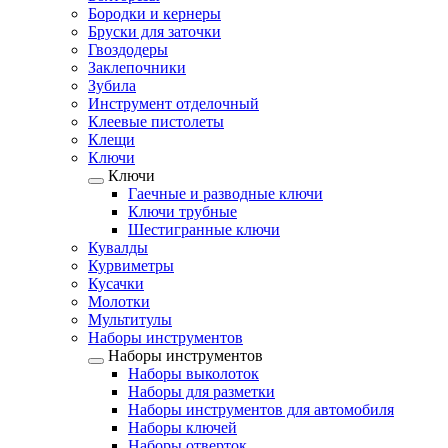
Бородки и кернеры
Бруски для заточки
Гвоздодеры
Заклепочники
Зубила
Инструмент отделочный
Клеевые пистолеты
Клещи
Ключи
Ключи
Гаечные и разводные ключи
Ключи трубные
Шестигранные ключи
Кувалды
Курвиметры
Кусачки
Молотки
Мультитулы
Наборы инструментов
Наборы инструментов
Наборы выколоток
Наборы для разметки
Наборы инструментов для автомобиля
Наборы ключей
Наборы отверток