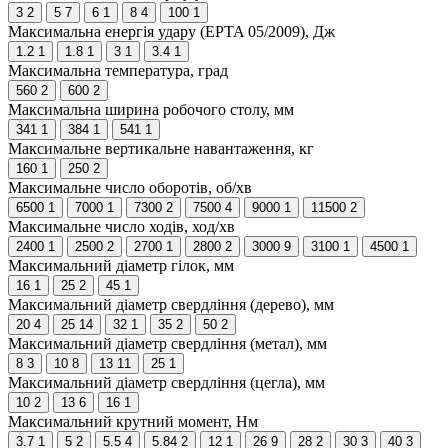
3
2
5
7
6
1
8
4
100
1
Максимальна енергія удару (EPTA 05/2009), Дж
1.2
1
1.8
1
3
1
3.4
1
Максимальна температура, град
560
2
600
2
Максимальна ширина робочого столу, мм
341
1
384
1
541
1
Максимальне вертикальне навантаження, кг
160
1
250
2
Максимальне число оборотів, об/хв
6500
1
7000
1
7300
2
7500
4
9000
1
11500
2
Максимальне число ходів, ход/хв
2400
1
2500
2
2700
1
2800
2
3000
9
3100
1
4500
1
Максимальний діаметр гілок, мм
16
1
25
2
45
1
Максимальний діаметр свердління (дерево), мм
20
4
25
14
32
1
35
2
50
2
Максимальний діаметр свердління (метал), мм
8
3
10
8
13
11
25
1
Максимальний діаметр свердління (цегла), мм
10
2
13
6
16
1
Максимальний крутний момент, Нм
3.7
1
5
2
5.5
4
5.84
2
12
1
26
9
28
2
30
3
40
3