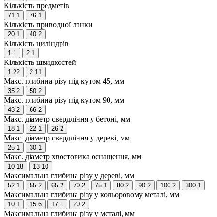
Кількість предметів
71
1
76
1
Кількість приводної ланки
20
1
40
2
Кількість циліндрів
1
1
2
1
Кількість швидкостей
1
22
2
11
Макс. глибина різу під кутом 45, мм
35
2
50
2
Макс. глибина різу під кутом 90, мм
43
2
66
2
Макс. діаметр свердління у бетоні, мм
18
1
22
1
26
2
Макс. діаметр свердління у дереві, мм
25
1
30
1
Макс. діаметр хвостовика оснащення, мм
10
18
13
10
Максимальна глибина різу у дереві, мм
52
1
55
2
65
2
70
2
75
1
80
2
90
2
100
2
300
1
Максимальна глибина різу у кольоровому металі, мм
10
1
15
6
17
1
20
2
Максимальна глибина різу у металі, мм