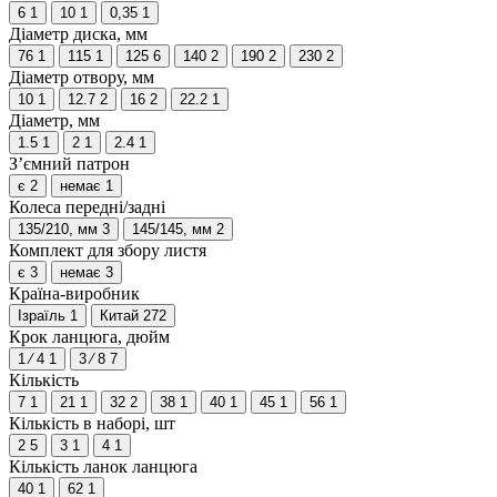
6
1
10
1
0,35
1
Діаметр диска, мм
76
1
115
1
125
6
140
2
190
2
230
2
Діаметр отвору, мм
10
1
12.7
2
16
2
22.2
1
Діаметр, мм
1.5
1
2
1
2.4
1
З’ємний патрон
є
2
немає
1
Колеса передні/задні
135/210, мм
3
145/145, мм
2
Комплект для збору листя
є
3
немає
3
Країна-виробник
Ізраїль
1
Китай
272
Крок ланцюга, дюйм
1 ⁄ 4
1
3 ⁄ 8
7
Кількість
7
1
21
1
32
2
38
1
40
1
45
1
56
1
Кількість в наборі, шт
2
5
3
1
4
1
Кількість ланок ланцюга
40
1
62
1