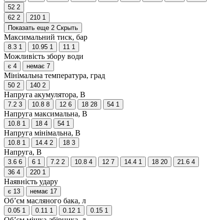
52
2
62
2
210
1
Показать еще 2
Скрыть
Максимальний тиск, бар
8.3
1
10.95
1
11
1
Можливість збору води
є
4
немає
7
Мінімальна температура, град
50
2
140
2
Напруга акумулятора, В
7.2
3
10.8
8
12
6
18
28
54
1
Напруга максимальна, В
10.8
1
18
4
54
1
Напруга мінімальна, В
10.8
1
14.4
2
18
3
Напруга, В
3.6
6
6
1
7.2
2
10.8
4
12
7
14.4
1
18
20
21.6
4
36
4
220
1
Наявність удару
є
13
немає
17
Об’єм масляного бака, л
0.05
1
0.11
1
0.12
1
0.15
1
Об’єм мішка-збірника, л