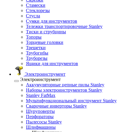
Стамески
Стеклорезы
Стусла
Сумки для инструментов
Тележки транспортировочные Stanley
Тиски и струбцины
Топоры
Торцевые головки
Трещетки
Трубогибы
Труборезы
Ящики для инструментов
Электроинструмент
Электроинструмент
Аккумуляторные цепные пилы Stanley
Наборы электроинструментов Stanley
Stanley FatMax
Мультифункциональный инструмент Stanley
Сварочные инверторы Stanley
Шуруповерты
Перфораторы
Пылесосы Stanley
Шлифмашины