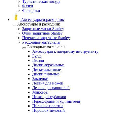
Туристическая посуда
Фляги
Фонарики
Аксессуары и расходник
Аксессуары и расходник
Защитные маски Stanley
Очки защитные Stanley
Перчатки защитные Stanley
Расходные материалы
Расходные материалы
Аксессуары к лазерному инструменту
Буры
Гвозди
Диски абразивные
Диски алмазные
Диски пильные
Заклепки
Лезвия для ножей
Лезвия для рашпилей
Миксеры
Ножи для рубанков
Переходники и удлинители
Пильные полотна
Порошок меловый