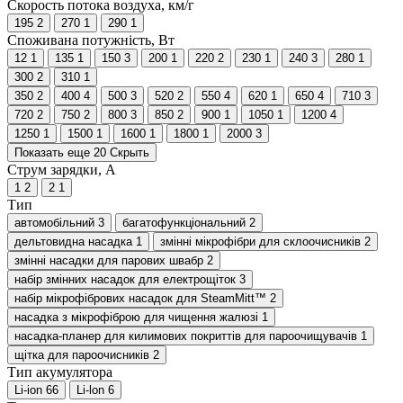
Скорость потока воздуха, км/г
195
2
270
1
290
1
Споживана потужність, Вт
12
1
135
1
150
3
200
1
220
2
230
1
240
3
280
1
300
2
310
1
350
2
400
4
500
3
520
2
550
4
620
1
650
4
710
3
720
2
750
2
800
3
850
2
900
1
1050
1
1200
4
1250
1
1500
1
1600
1
1800
1
2000
3
Показать еще 20
Скрыть
Струм зарядки, А
1
2
2
1
Тип
автомобільний
3
багатофункціональний
2
дельтовидна насадка
1
змінні мікрофібри для склоочисників
2
змінні насадки для парових швабр
2
набір змінних насадок для електрощіток
3
набір мікрофібрових насадок для SteamMitt™
2
насадка з мікрофіброю для чищення жалюзі
1
насадка-планер для килимових покриттів для пароочищувачів
1
щітка для пароочисників
2
Тип акумулятора
Li-ion
66
Li-lon
6