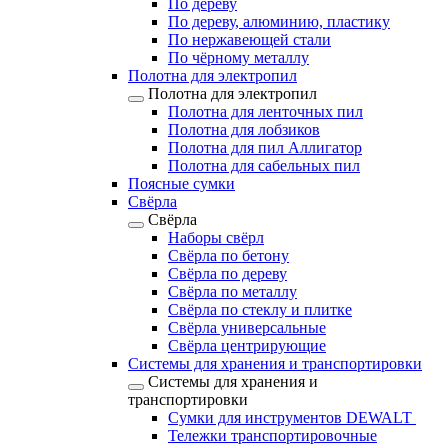
По дереву
По дереву, алюминию, пластику
По нержавеющей стали
По чёрному металлу
Полотна для электропил
Полотна для электропил
Полотна для ленточных пил
Полотна для лобзиков
Полотна для пил Аллигатор
Полотна для сабельных пил
Поясные сумки
Свёрла
Свёрла
Наборы свёрл
Свёрла по бетону
Свёрла по дереву
Свёрла по металлу
Свёрла по стеклу и плитке
Свёрла универсальные
Свёрла центрирующие
Системы для хранения и транспортировки
Системы для хранения и
транспортировки
Сумки для инструментов DEWALT
Тележки транспортировочные