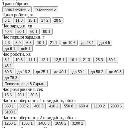
Травозбірник
пластиковий
5
тканинний
5
Цикл роботи, хв
5
1
11
3
15
1
17
2
20
5
Час зарядки, хв
40
4
50
1
60
1
90
1
Час першої зарядки, г
4
3
5
9
6
3
10
1
21
1
до 10
6
до 25
1
до 4
5
до 6
1
до5
1
Час роботи, хв
8
1
10
3
11
1
12
1
12,5
1
16
1
21
3
25
3
30
1
45
1
60
3
до 16
2
до 25
1
до 40
1
до 50
1
до 58
2
до 60
3
до 78
3
Показать еще 8
Скрыть
Час розігрівання, сек
15
6
20
1
30
5
Частота обертання 1 швидкість, об/хв
350
1
360
2
400
3
410
2
550
8
650
4
1100
2
2800
6
3100
1
Частота обертання 2 швидкість, об/хв
1250
1
1350
1
1400
3
1650
2
3100
2