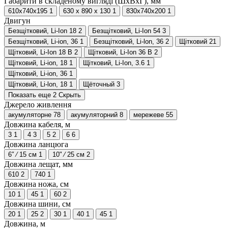
Габарити в складеному вигляді (ШхВхГ), мм
610х740х195
1
630 x 890 x 130
1
830х740х200
1
Двигун
Безщітковий, Li-Ion 18
2
Безщітковий, Li-Ion 54
3
Безщітковий, Li-ion, 36
1
Безщітковий, Li-lon, 36
2
Щітковий
21
Щітковий, Li-Ion 18 В
2
Щітковий, Li-Ion 36 В
2
Щітковий, Li-ion, 18
1
Щітковий, Li-Ion, 3.6
1
Щітковий, Li-ion, 36
1
Щітковий, Li-lon, 18
1
Щёточный
3
Показать еще 2
Скрыть
Джерело живлення
акумуляторне
78
акумуляторний
8
мережеве
55
Довжина кабеля, м
3
1
4
3
5
2
6
6
Довжина ланцюга
6″ ⁄ 15 см
1
10" ⁄ 25 см
2
Довжина лещат, мм
610
2
740
1
Довжина ножа, см
10
1
45
1
60
2
Довжина шини, см
20
1
25
2
30
1
40
1
45
1
Довжина, м