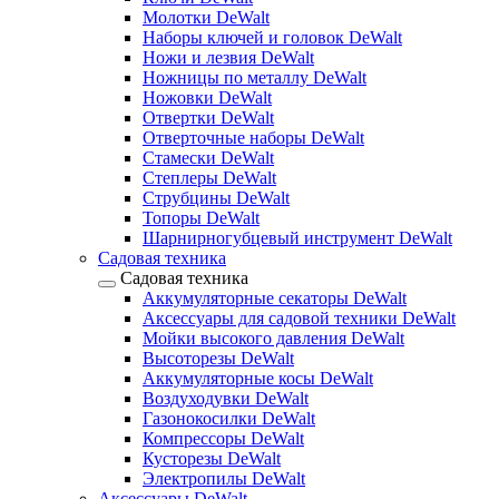
Молотки DeWalt
Наборы ключей и головок DeWalt
Ножи и лезвия DeWalt
Ножницы по металлу DeWalt
Ножовки DeWalt
Отвертки DeWalt
Отверточные наборы DeWalt
Стамески DeWalt
Степлеры DeWalt
Струбцины DeWalt
Топоры DeWalt
Шарнирногубцевый инструмент DeWalt
Садовая техника
Садовая техника
Аккумуляторные секаторы DeWalt
Аксессуары для садовой техники DeWalt
Мойки высокого давления DeWalt
Высоторезы DeWalt
Аккумуляторные косы DeWalt
Воздуходувки DeWalt
Газонокосилки DeWalt
Компрессоры DeWalt
Кусторезы DeWalt
Электропилы DeWalt
Аксессуары DeWalt