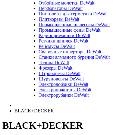
Отбойные молотки DeWalt
Перфораторы DeWalt
Пистолеты для герметика DeWalt
Плиткорезы DeWalt
Промышленные пылесосы DeWalt
Промышленные фены DeWalt
Радиоприёмники DeWalt
Резчики шпилек DeWalt
Рейсмусы DeWalt
Сварочные инверторы DeWalt
Станки алмазного бурения DeWalt
Точила DeWalt
Фрезеры DeWalt
Штроборезы DeWalt
Шуруповерты DeWalt
Электролобзики DeWalt
Электроножницы DeWalt
Электрорубанки DeWalt
BLACK+DECKER
BLACK+DECKER