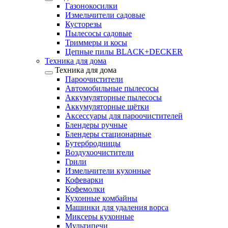
Газонокосилки
Измельчители садовые
Кусторезы
Пылесосы садовые
Триммеры и косы
Цепные пилы BLACK+DECKER
Техника для дома
Техника для дома
Пароочистители
Автомобильные пылесосы
Аккумуляторные пылесосы
Аккумуляторные щётки
Аксессуары для пароочистителей
Блендеры ручные
Блендеры стационарные
Бутербродницы
Воздухоочистители
Грили
Измельчители кухонные
Кофеварки
Кофемолки
Кухонные комбайны
Машинки для удаления ворса
Миксеры кухонные
Мультипечи