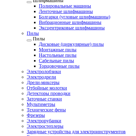
Шлифмашины
Полировальные машины
Ленточные шлифмашины
Болгарки (угловые шлифмашины)
Вибрационные шлифмашины
Эксцентриковые шлифмашины
Пилы
Пилы
Дисковые (циркулярные) пилы
Монтажные пилы
Настольные пилы
Сабельные пилы
Торцовочные пилы
Электролобзики
Электродрели
Дрели-миксеры
Отбойные молотки
Детекторы проводки
Заточные станки
Мультиметры
Технические фены
Фрезеры
Электрорубанки
Электростеплеры
Зарядные устройства для электроинструментов