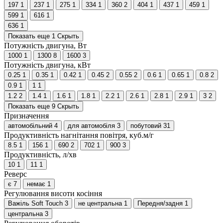
197
1
237
1
275
1
334
1
360
2
404
1
437
1
459
1
599
1
616
1
636
1
Показать еще 1
Скрыть
Потужність двигуна, Вт
1000
1
1300
8
1600
3
Потужність двигуна, кВт
0.25
1
0.35
1
0.42
1
0.45
2
0.55
2
0.6
1
0.65
1
0.8
2
0.9
1
1
1
1.2
2
1.4
1
1.6
1
1.8
1
2.2
1
2.6
1
2.8
1
2.9
1
3
2
Показать еще 9
Скрыть
Призначення
автомобільний
4
для автомобіля
3
побутовий
31
Продуктивність нагнітання повітря, куб.м/г
8.5
1
156
1
690
2
702
1
900
3
Продуктивність, л/хв
10
1
11
1
Реверс
є
7
немає
1
Регулювання висоти косіння
Важіль Soft Touch
3
не центральна
1
Передня/задня
1
центральна
3