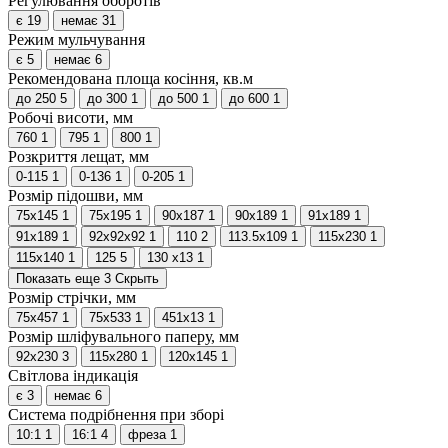
Регулювання оборотів
є
19
немає
31
Режим мульчування
є
5
немає
6
Рекомендована площа косіння, кв.м
до 250
5
до 300
1
до 500
1
до 600
1
Робочі висоти, мм
760
1
795
1
800
1
Розкриття лещат, мм
0-115
1
0-136
1
0-205
1
Розмір підошви, мм
75х145
1
75х195
1
90х187
1
90х189
1
91x189
1
91х189
1
92х92х92
1
110
2
113.5х109
1
115x230
1
115х140
1
125
5
130 х13
1
Показать еще 3
Скрыть
Розмір стрічки, мм
75х457
1
75х533
1
451x13
1
Розмір шліфувального паперу, мм
92х230
3
115x280
1
120х145
1
Світлова індикація
є
3
немає
6
Система подрібнення при зборі
10:1
1
16:1
4
фреза
1