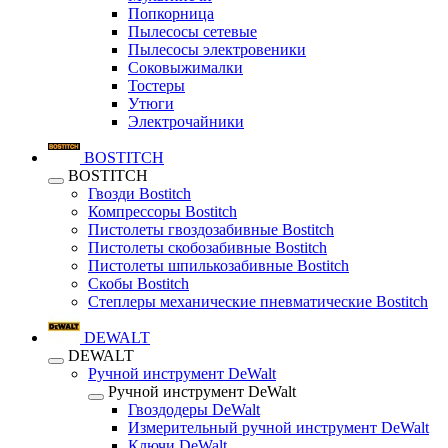
Попкорница
Пылесосы сетевые
Пылесосы электровеники
Соковыжималки
Тостеры
Утюги
Электрочайники
BOSTITCH
BOSTITCH
Гвозди Bostitch
Компрессоры Bostitch
Пистолеты гвоздозабивные Bostitch
Пистолеты скобозабивные Bostitch
Пистолеты шпилькозабивные Bostitch
Скобы Bostitch
Степлеры механические пневматические Bostitch
DEWALT
DEWALT
Ручной инструмент DeWalt
Ручной инструмент DeWalt
Гвоздодеры DeWalt
Измерительный ручной инструмент DeWalt
Ключи DeWalt