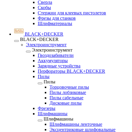
Сверла
Скобы
Стержни для клеевых пистолетов
Фрезы для станков
Шлифматериалы
BLACK+DECKER
BLACK+DECKER
Электроинструмент
Электроинструмент
Гвоздозабиватели
Аккумуляторы
Зарядные устройства
Перфораторы BLACK+DECKER
Пилы
Пилы
Торцовочные пилы
Пилы лобзиковые
Пилы сабельные
Дисковые пилы
Фрезеры
Шлифмашины
Шлифмашины
Шлифмашины ленточные
Эксцентриковые шлифовальные