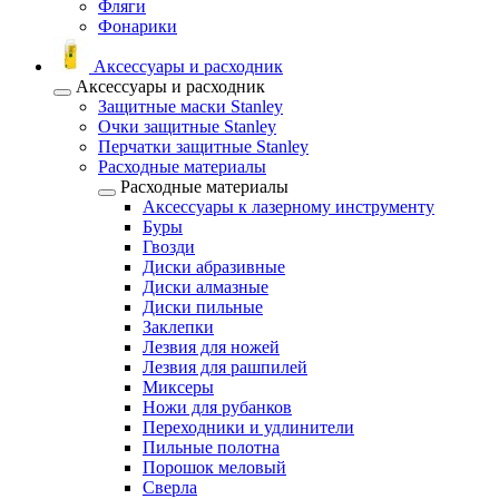
Фляги
Фонарики
Аксессуары и расходник
Аксессуары и расходник
Защитные маски Stanley
Очки защитные Stanley
Перчатки защитные Stanley
Расходные материалы
Расходные материалы
Аксессуары к лазерному инструменту
Буры
Гвозди
Диски абразивные
Диски алмазные
Диски пильные
Заклепки
Лезвия для ножей
Лезвия для рашпилей
Миксеры
Ножи для рубанков
Переходники и удлинители
Пильные полотна
Порошок меловый
Сверла