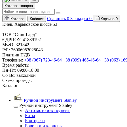
Каталог товаров
Сравнить
0
Закладки
0
Каталог
Кабинет
Корзина
0
Киев, Харьковское шоссе 53
ТОВ "Стан-Гард"
ЄДРПОУ: 41889192
МФО: 321842
Р/Р: 26006053025043
Платник ПДВ
Телефоны:
+38 (067) 723-46-64
+38 (099) 465-46-64
+38 (063) 16
Время работы:
Пн-Пт: 09:00-18:00
Сб-Вс: выходной
Схема проезда:
Каталог
Ручной инструмент Stanley
Ручной инструмент Stanley
Авто-мото инструмент
Биты
Болторезы
Бородки и кернеры