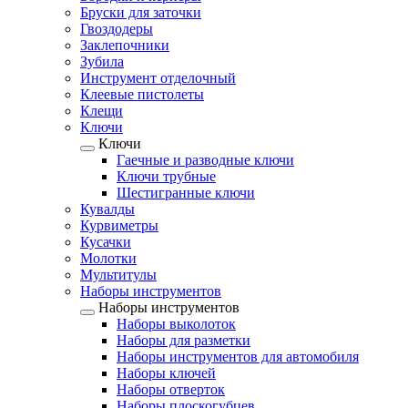
Бруски для заточки
Гвоздодеры
Заклепочники
Зубила
Инструмент отделочный
Клеевые пистолеты
Клещи
Ключи
Ключи
Гаечные и разводные ключи
Ключи трубные
Шестигранные ключи
Кувалды
Курвиметры
Кусачки
Молотки
Мультитулы
Наборы инструментов
Наборы инструментов
Наборы выколоток
Наборы для разметки
Наборы инструментов для автомобиля
Наборы ключей
Наборы отверток
Наборы плоскогубцев