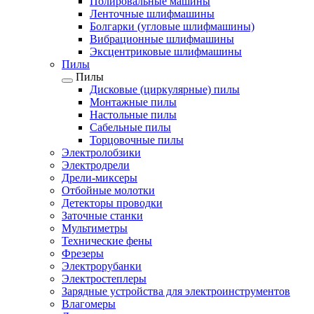
Полировальные машины
Ленточные шлифмашины
Болгарки (угловые шлифмашины)
Вибрационные шлифмашины
Эксцентриковые шлифмашины
Пилы
Пилы
Дисковые (циркулярные) пилы
Монтажные пилы
Настольные пилы
Сабельные пилы
Торцовочные пилы
Электролобзики
Электродрели
Дрели-миксеры
Отбойные молотки
Детекторы проводки
Заточные станки
Мультиметры
Технические фены
Фрезеры
Электрорубанки
Электростеплеры
Зарядные устройства для электроинструментов
Влагомеры