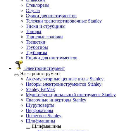
Стеклорезы
Стусла
Сумки для инструментов
Тележки транспортировочные Stanley
Тиски и струбцины
Топоры
Торцевые головки
Трещетки
Трубогибы
Труборезы
Ящики для инструментов
Электроинструмент
Электроинструмент
Аккумуляторные цепные пилы Stanley
Наборы электроинструментов Stanley
Stanley FatMax
Мультифункциональный инструмент Stanley
Сварочные инверторы Stanley
Шуруповерты
Перфораторы
Пылесосы Stanley
Шлифмашины
Шлифмашины