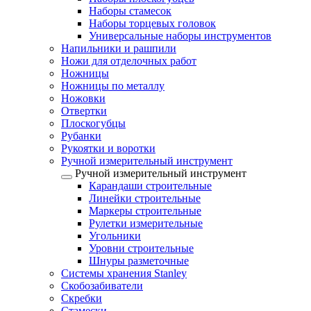
Наборы стамесок
Наборы торцевых головок
Универсальные наборы инструментов
Напильники и рашпили
Ножи для отделочных работ
Ножницы
Ножницы по металлу
Ножовки
Отвертки
Плоскогубцы
Рубанки
Рукоятки и воротки
Ручной измерительный инструмент
Ручной измерительный инструмент
Карандаши строительные
Линейки строительные
Маркеры строительные
Рулетки измерительные
Угольники
Уровни строительные
Шнуры разметочные
Системы хранения Stanley
Скобозабиватели
Скребки
Стамески