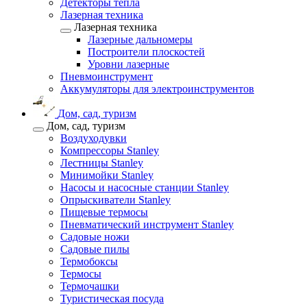
Детекторы тепла
Лазерная техника
Лазерная техника
Лазерные дальномеры
Построители плоскостей
Уровни лазерные
Пневмоинструмент
Аккумуляторы для электроинструментов
Дом, сад, туризм
Дом, сад, туризм
Воздуходувки
Компрессоры Stanley
Лестницы Stanley
Минимойки Stanley
Насосы и насосные станции Stanley
Опрыскиватели Stanley
Пищевые термосы
Пневматический инструмент Stanley
Садовые ножи
Садовые пилы
Термобоксы
Термосы
Термочашки
Туристическая посуда