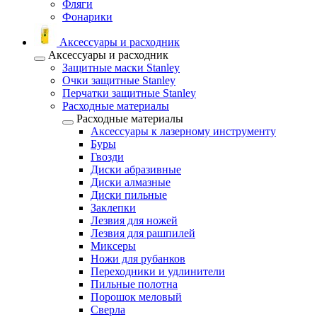
Фляги
Фонарики
Аксессуары и расходник
Аксессуары и расходник
Защитные маски Stanley
Очки защитные Stanley
Перчатки защитные Stanley
Расходные материалы
Расходные материалы
Аксессуары к лазерному инструменту
Буры
Гвозди
Диски абразивные
Диски алмазные
Диски пильные
Заклепки
Лезвия для ножей
Лезвия для рашпилей
Миксеры
Ножи для рубанков
Переходники и удлинители
Пильные полотна
Порошок меловый
Сверла