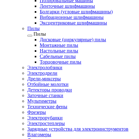
Полировальные машины
Ленточные шлифмашины
Болгарки (угловые шлифмашины)
Вибрационные шлифмашины
Эксцентриковые шлифмашины
Пилы
Пилы
Дисковые (циркулярные) пилы
Монтажные пилы
Настольные пилы
Сабельные пилы
Торцовочные пилы
Электролобзики
Электродрели
Дрели-миксеры
Отбойные молотки
Детекторы проводки
Заточные станки
Мультиметры
Технические фены
Фрезеры
Электрорубанки
Электростеплеры
Зарядные устройства для электроинструментов
Влагомеры