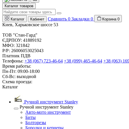
Каталог товаров
Сравнить
0
Закладки
0
Каталог
Кабинет
Корзина
0
Киев, Харьковское шоссе 53
ТОВ "Стан-Гард"
ЄДРПОУ: 41889192
МФО: 321842
Р/Р: 26006053025043
Платник ПДВ
Телефоны:
+38 (067) 723-46-64
+38 (099) 465-46-64
+38 (063) 16
Время работы:
Пн-Пт: 09:00-18:00
Сб-Вс: выходной
Схема проезда:
Каталог
Ручной инструмент Stanley
Ручной инструмент Stanley
Авто-мото инструмент
Биты
Болторезы
Бородки и кернеры