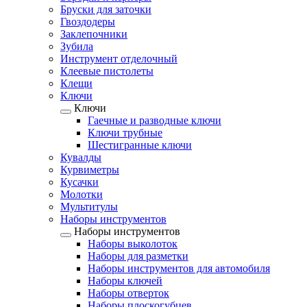
Бруски для заточки
Гвоздодеры
Заклепочники
Зубила
Инструмент отделочный
Клеевые пистолеты
Клещи
Ключи
Ключи
Гаечные и разводные ключи
Ключи трубные
Шестигранные ключи
Кувалды
Курвиметры
Кусачки
Молотки
Мультитулы
Наборы инструментов
Наборы инструментов
Наборы выколоток
Наборы для разметки
Наборы инструментов для автомобиля
Наборы ключей
Наборы отверток
Наборы плоскогубцев