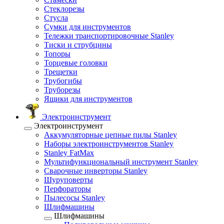
Стеклорезы
Стусла
Сумки для инструментов
Тележки транспортировочные Stanley
Тиски и струбцины
Топоры
Торцевые головки
Трещетки
Трубогибы
Труборезы
Ящики для инструментов
Электроинструмент
Электроинструмент
Аккумуляторные цепные пилы Stanley
Наборы электроинструментов Stanley
Stanley FatMax
Мультифункциональный инструмент Stanley
Сварочные инверторы Stanley
Шуруповерты
Перфораторы
Пылесосы Stanley
Шлифмашины
Шлифмашины