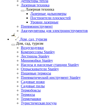
Детекторы тепла
Лазерная техника
Лазерная техника
Лазерные дальномеры
Построители плоскостей
Уровни лазерные
Пневмоинструмент
Аккумуляторы для электроинструментов
Дом, сад, туризм
Дом, сад, туризм
Воздуходувки
Компрессоры Stanley
Лестницы Stanley
Минимойки Stanley
Насосы и насосные станции Stanley
Опрыскиватели Stanley
Пищевые термосы
Пневматический инструмент Stanley
Садовые ножи
Садовые пилы
Термобоксы
Термосы
Термочашки
Туристическая посуда