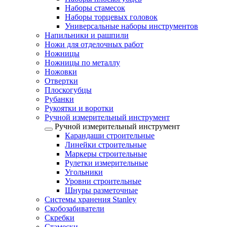
Наборы стамесок
Наборы торцевых головок
Универсальные наборы инструментов
Напильники и рашпили
Ножи для отделочных работ
Ножницы
Ножницы по металлу
Ножовки
Отвертки
Плоскогубцы
Рубанки
Рукоятки и воротки
Ручной измерительный инструмент
Ручной измерительный инструмент
Карандаши строительные
Линейки строительные
Маркеры строительные
Рулетки измерительные
Угольники
Уровни строительные
Шнуры разметочные
Системы хранения Stanley
Скобозабиватели
Скребки
Стамески