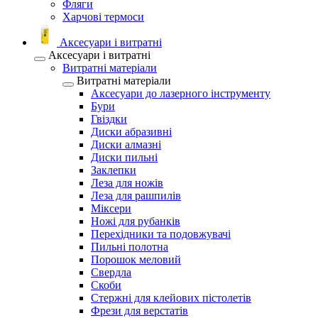
Фляги
Харчові термоси
Аксесуари і витратні
Аксесуари і витратні
Витратні матеріали
Витратні матеріали
Аксесуари до лазерного інструменту
Бури
Гвіздки
Диски абразивні
Диски алмазні
Диски пильні
Заклепки
Леза для ножів
Леза для рашпилів
Міксери
Ножі для рубанків
Перехідники та подовжувачі
Пильні полотна
Порошок меловий
Свердла
Скоби
Стержні для клейових пістолетів
Фрези для верстатів