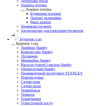
Детектори тепла
Лазерна техніка
Лазерна техніка
Будівники площин
Лазерні далекоміри
Рівні лазерні
Пневмоінструмент
Акумулятори для електроінструментів
Будинок і сад
Будинок і сад
Драбини Stanley
Компресори Stanley
Ліхтарики
Мінімийки Stanley
Насосні станції і насоси Stanley
Обприскувачі Stanley
Пневматичний інструмент STANLEY
Повітродувки
Садові ножі
Садові пили
Термобокси
Термоси
Термочашки
Туристичний посуд