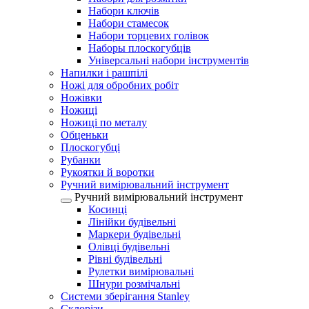
Набори ключів
Набори стамесок
Набори торцевих голівок
Наборы плоскогубців
Універсальні набори інструментів
Напилки і рашпілі
Ножі для обробних робіт
Ножівки
Ножиці
Ножиці по металу
Обценьки
Плоскогубці
Рубанки
Рукоятки й воротки
Ручний вимірювальний інструмент
Ручний вимірювальний інструмент
Косинці
Лінійки будівельні
Маркери будівельні
Олівці будівельні
Рівні будівельні
Рулетки вимірювальні
Шнури розмічальні
Системи зберігання Stanley
Склорізи