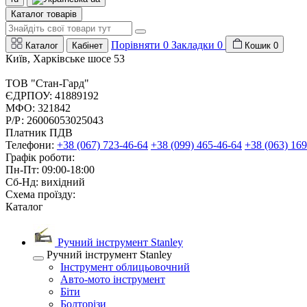
Каталог товарів
Порівняти
0
Закладки
0
Каталог
Кабінет
Кошик
0
Київ, Харківське шосе 53
ТОВ "Стан-Гард"
ЄДРПОУ: 41889192
МФО: 321842
Р/Р: 26006053025043
Платник ПДВ
Телефони:
+38 (067) 723-46-64
+38 (099) 465-46-64
+38 (063) 169
Графік роботи:
Пн-Пт: 09:00-18:00
Сб-Нд: вихідний
Схема проїзду:
Каталог
Ручний інструмент Stanley
Ручний інструмент Stanley
Інструмент облицьовочний
Авто-мото інструмент
Біти
Болторізи