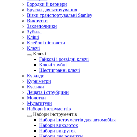
Бородки й кернери
Бруски для заточування
Візки транспортувальні Stanley
Викрутки
Заклепочники
Зубила
Кліщі
Клейові пістолети
Ключі
Ключі
Гайкові і розвідні ключі
Ключі трубні
Шестигранні ключі
Кувалди
Курвіметри
Кусачки
Лещата і струбцини
Молотки
Мультитули
Набори інструментів
Набори інструментів
Набори інструментів для автомобіля
Набори виколоток
Набори викруток
Набори для розмітки