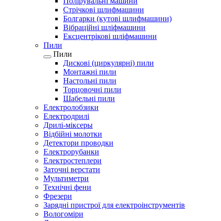
Полірувальні машини
Стрічкові шлифмашини
Болгарки (кутові шлифмашини)
Вібраційні шліфмашини
Ексцентрікові шліфмашини
Пили
Пили
Дискові (циркулярні) пили
Монтажні пили
Настольні пили
Торцовочні пили
Шабельні пили
Електролобзики
Електродрилі
Дрилі-міксеры
Відбійні молотки
Детектори проводки
Електрорубанки
Електростеплери
Заточні верстати
Мультиметри
Технічні фени
Фрезери
Зарядні пристрої для електроінструментів
Вологоміри