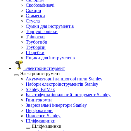
Скобозабивачі
Сокири
Стамески
Стусла
Сумки для інструментів
Торцеві голівки
Тріщотки
Трубогиби
Труборізи
Шкребки
Ящики для інструментів
Электроинструмент
Электроинструмент
Акумуляторні ланцюгові пили Stanley
Набори електроінструментів Stanley
Stanley FatMax
Багатофункціональний інструмент Stanley
Гвинтокрути
Зварювальні інвертори Stanley
Перфоратори
Пилососи Stanley
Шліфмашинки
Шліфмашинки