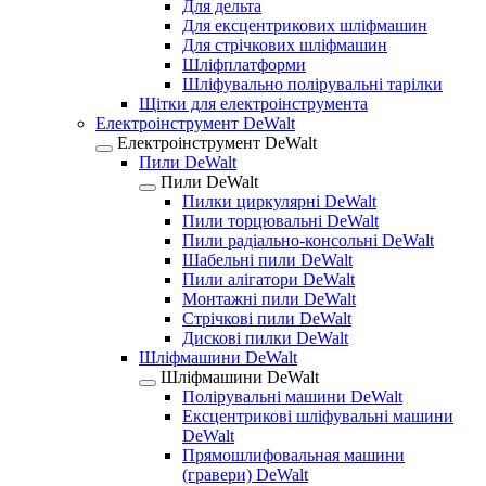
Для дельта
Для ексцентрикових шліфмашин
Для стрічкових шліфмашин
Шліфплатформи
Шліфувально полірувальні тарілки
Щітки для електроінструмента
Електроінструмент DeWalt
Електроінструмент DeWalt
Пили DeWalt
Пили DeWalt
Пилки циркулярні DeWalt
Пили торцювальні DeWalt
Пили радіально-консольні DeWalt
Шабельні пили DeWalt
Пили алігатори DeWalt
Монтажні пили DeWalt
Стрічкові пили DeWalt
Дискові пилки DeWalt
Шліфмашини DeWalt
Шліфмашини DeWalt
Полірувальні машини DeWalt
Ексцентрикові шліфувальні машини
DeWalt
Прямошлифовальная машини
(гравери) DeWalt