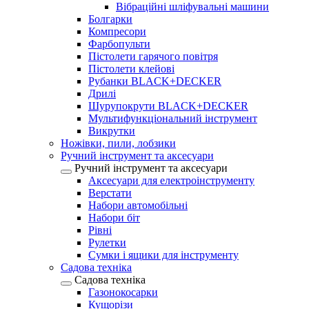
Вібраційні шліфувальні машини
Болгарки
Компресори
Фарбопульти
Пістолети гарячого повітря
Пістолети клейові
Рубанки BLACK+DECKER
Дрилі
Шурупокрути BLACK+DECKER
Мультифункціональний інструмент
Викрутки
Ножівки, пили, лобзики
Ручний інструмент та аксесуари
Ручний інструмент та аксесуари
Аксесуари для електроінструменту
Верстати
Набори автомобільні
Набори біт
Рівні
Рулетки
Сумки і ящики для інструменту
Садова техніка
Садова техніка
Газонокосарки
Кущорізи