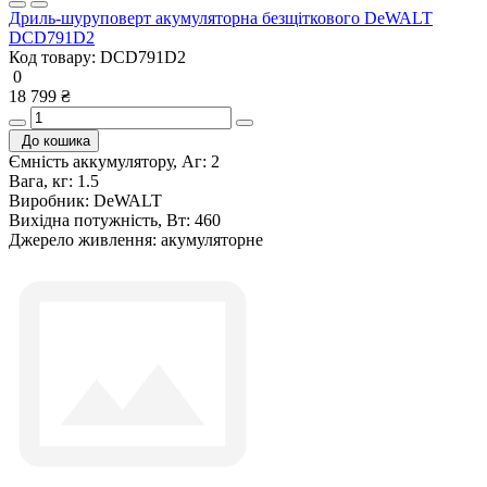
Дриль-шуруповерт акумуляторна безщіткового DeWALT
DCD791D2
Код товару:
DCD791D2
0
18 799 ₴
До кошика
Ємність аккумулятору, Аг:
2
Вага, кг:
1.5
Виробник:
DeWALT
Вихідна потужність, Вт:
460
Джерело живлення:
акумуляторне