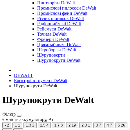
Плиткорізи DeWalt
Промислові пилососи DeWalt
Промислові фени DeWalt
Різчик шпильок DeWalt
Радіоприймачі DeWalt
Рейсмуси DeWalt
Точила DeWalt
Фрезери DeWalt
Цвяхозабивачі DeWalt
Штроборізи DeWalt
Шуруповерти
Шурупокрути DeWalt
DEWALT
Електроінструмент DeWalt
Шурупокрути DeWalt
Шурупокрути DeWalt
Фільтр
Ємність аккумулятору, Аг
-
2
1
1
1.3
2
1.5
4
1.7
8
2
19
2.0
1
3
7
4
7
5
26