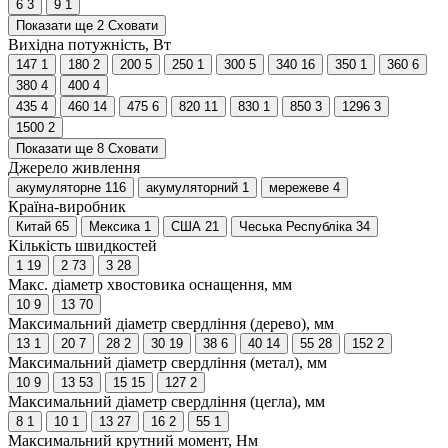
6
3
9
1
Показати ще 2
Сховати
Вихідна потужність, Вт
147
1
180
2
200
5
250
1
300
5
340
16
350
1
360
6
380
4
400
4
435
4
460
14
475
6
820
11
830
1
850
3
1296
3
1500
2
Показати ще 8
Сховати
Джерело живлення
акумуляторне
116
акумуляторний
1
мережеве
4
Країна-виробник
Китай
65
Мексика
1
США
21
Чеська Республіка
34
Кількість швидкостей
1
19
2
73
3
28
Макс. діаметр хвостовика оснащення, мм
10
9
13
70
Максимальний діаметр свердління (дерево), мм
13
1
20
7
28
2
30
19
38
6
40
14
55
28
152
2
Максимальний діаметр свердління (метал), мм
10
9
13
53
15
15
127
2
Максимальний діаметр свердління (цегла), мм
8
1
10
1
13
27
16
2
55
1
Максимальний крутний момент, Нм