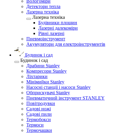
Вологоміри
Детектори тепла
Лазерна техніка
Лазерна техніка
Будівники площин
Лазерні далекоміри
Рівні лазерні
Пневмоінструмент
Акумулятори для електроінструментів
Будинок і сад
Будинок і сад
Драбини Stanley
Компресори Stanley
Ліхтарики
Мінімийки Stanley
Насосні станції і насоси Stanley
Обприскувачі Stanley
Пневматичний інструмент STANLEY
Повітродувки
Садові ножі
Садові пили
Термобокси
Термоси
Термочашки