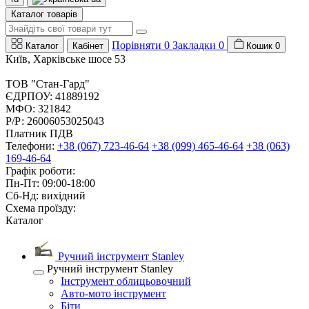
Каталог товарів
Порівняти
0
Закладки
0
Каталог
Кабінет
Кошик
0
Київ, Харківське шосе 53
ТОВ "Стан-Гард"
ЄДРПОУ: 41889192
МФО: 321842
Р/Р: 26006053025043
Платник ПДВ
Телефони:
+38 (067) 723-46-64
+38 (099) 465-46-64
+38 (063)
169-46-64
Графік роботи:
Пн-Пт: 09:00-18:00
Сб-Нд: вихідний
Схема проїзду:
Каталог
Ручний інструмент Stanley
Ручний інструмент Stanley
Інструмент облицьовочний
Авто-мото інструмент
Біти