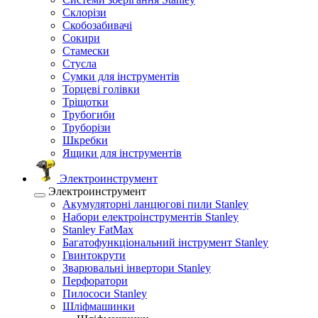
Склорізи
Скобозабивачі
Сокири
Стамески
Стусла
Сумки для інструментів
Торцеві голівки
Тріщотки
Трубогиби
Труборізи
Шкребки
Ящики для інструментів
Электроинструмент
Электроинструмент
Акумуляторні ланцюгові пили Stanley
Набори електроінструментів Stanley
Stanley FatMax
Багатофункціональний інструмент Stanley
Гвинтокрути
Зварювальні інвертори Stanley
Перфоратори
Пилососи Stanley
Шліфмашинки