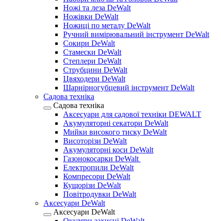
Ножі та леза DeWalt
Ножівки DeWalt
Ножиці по металу DeWalt
Ручний вимірювальний інструмент DeWalt
Сокири DeWalt
Стамески DeWalt
Степлери DeWalt
Струбцини DeWalt
Цвяходери DeWalt
Шарнірногубцевий інструмент DeWalt
Садова техніка
Садова техніка
Аксесуари для садової техніки DEWALT
Акумуляторні секатори DeWalt
Мийки високого тиску DeWalt
Висоторізи DeWalt
Акумуляторні коси DeWalt
Газонокосарки DeWalt
Електропили DeWalt
Компресори DeWalt
Кущорізи DeWalt
Повітродувки DeWalt
Аксесуари DeWalt
Аксесуари DeWalt
Окуляри захисні DeWalt