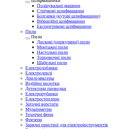
Шліфмашинки
Полірувальні машини
Стрічкові шлифмашини
Болгарки (кутові шлифмашини)
Вібраційні шліфмашини
Ексцентрікові шліфмашини
Пили
Пили
Дискові (циркулярні) пили
Монтажні пили
Настольні пили
Торцовочні пили
Шабельні пили
Електролобзики
Електродрилі
Дрилі-міксеры
Відбійні молотки
Детектори проводки
Електрорубанки
Електростеплери
Заточні верстати
Мультиметри
Технічні фени
Фрезери
Зарядні пристрої для електроінструментів