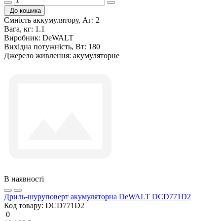
До кошика
Ємність аккумулятору, Аг:
2
Вага, кг:
1.1
Виробник:
DeWALT
Вихідна потужність, Вт:
180
Джерело живлення:
акумуляторне
В наявності
Дриль-шуруповерт акумуляторна DeWALT DCD771D2
Код товару:
DCD771D2
0