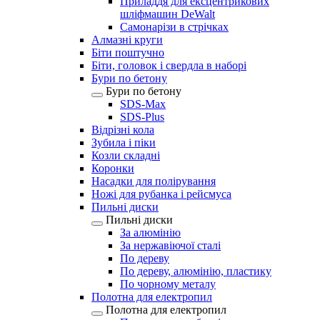
Приладдя для ексцентрикових
шліфмашин DeWalt
Самонарізи в стрічках
Алмазні круги
Біти поштучно
Біти, головок і свердла в наборі
Бури по бетону
Бури по бетону
SDS-Max
SDS-Plus
Відрізні кола
Зубила і піки
Козли складні
Коронки
Насадки для полірування
Ножі для рубанка і рейсмуса
Пильні диски
Пильні диски
За алюмінію
За нержавіючої сталі
По дереву
По дереву, алюмінію, пластику
По чорному металу
Полотна для електропил
Полотна для електропил