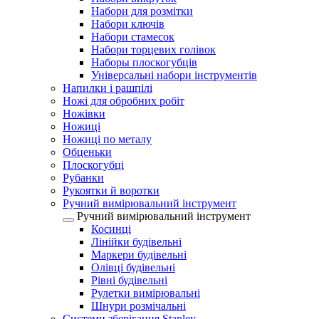
Набори для розмітки
Набори ключів
Набори стамесок
Набори торцевих голівок
Наборы плоскогубців
Універсальні набори інструментів
Напилки і рашпілі
Ножі для обробних робіт
Ножівки
Ножиці
Ножиці по металу
Обценьки
Плоскогубці
Рубанки
Рукоятки й воротки
Ручний вимірювальний інструмент
Ручний вимірювальний інструмент
Косинці
Лінійки будівельні
Маркери будівельні
Олівці будівельні
Рівні будівельні
Рулетки вимірювальні
Шнури розмічальні
Системи зберігання Stanley