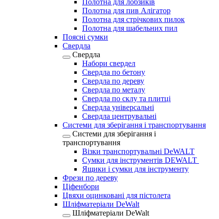
Полотна для лобзиків
Полотна для пив Алігатор
Полотна для стрічкових пилок
Полотна для шабельних пил
Поясні сумки
Свердла
Свердла
Набори свердел
Свердла по бетону
Свердла по дереву
Свердла по металу
Свердла по склу та плитці
Свердла універсальні
Свердла центрувальні
Системи для зберігання і транспортування
Системи для зберігання і
транспортування
Візки транспортувальні DeWALT
Сумки для інструментів DEWALT
Ящики і сумки для інструменту
Фрези по дереву
Ціфенбори
Цвяхи оцинковані для пістолета
Шліфматеріали DeWalt
Шліфматеріали DeWalt