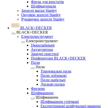
Фрези для верстатів
Шліфматеріали
Захисні маски Stanley
Окуляри захисні Stanley
Рукавички захисні Stanley
BLACK+DECKER
BLACK+DECKER
Електроінструмент
Електроінструмент
Цвяхозабивачі
Акумулятори
Зарядні пристрої
Перфоратори BLACK+DECKER
Пили
Пили
Торцювальні пили
Пили лобзикові
Пили шабельні
Дискові пилки
Фрезери
Шліфмашини
Шліфмашини
Шліфмашини стрічкові
Ексцентрикові шліфувальні машини