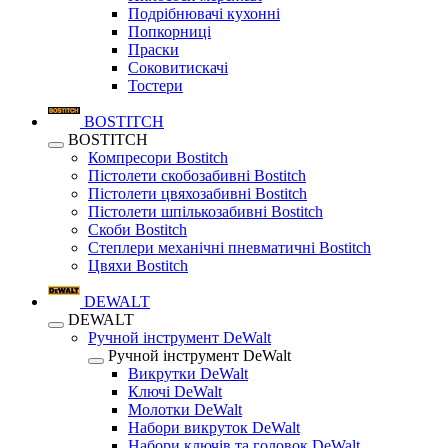
Подрібнювачі кухонні
Попкорниці
Праски
Соковитискачі
Тостери
BOSTITCH
BOSTITCH
Компресори Bostitch
Пістолети скобозабивні Bostitch
Пістолети цвяхозабивні Bostitch
Пістолети шпількозабивні Bostitch
Скоби Bostitch
Степлери механічні пневматичні Bostitch
Цвяхи Bostitch
DEWALT
DEWALT
Ручной інструмент DeWalt
Ручной інструмент DeWalt
Викрутки DeWalt
Ключі DeWalt
Молотки DeWalt
Набори викруток DeWalt
Набори ключів та головок DeWalt