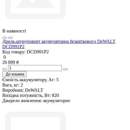
В наявності
Дриль-шуруповерт акумуляторна безщіткового DeWALT
DCD991P2
Код товару:
DCD991P2
0
26 899 ₴
До кошика
Ємність аккумулятору, Аг:
5
Вага, кг:
2
Виробник:
DeWALT
Вихідна потужність, Вт:
820
Джерело живлення:
акумуляторне