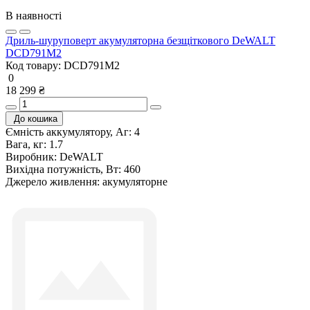
В наявності
Дриль-шуруповерт акумуляторна безщіткового DeWALT
DCD791M2
Код товару:
DCD791M2
0
18 299 ₴
До кошика
Ємність аккумулятору, Аг:
4
Вага, кг:
1.7
Виробник:
DeWALT
Вихідна потужність, Вт:
460
Джерело живлення:
акумуляторне