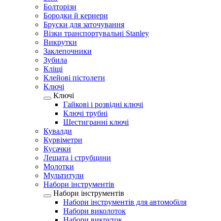
Болторізи
Бородки й кернери
Бруски для заточування
Візки транспортувальні Stanley
Викрутки
Заклепочники
Зубила
Кліщі
Клейові пістолети
Ключі
Ключі
Гайкові і розвідні ключі
Ключі трубні
Шестигранні ключі
Кувалди
Курвіметри
Кусачки
Лещата і струбцини
Молотки
Мультитули
Набори інструментів
Набори інструментів
Набори інструментів для автомобіля
Набори виколоток
Набори викруток