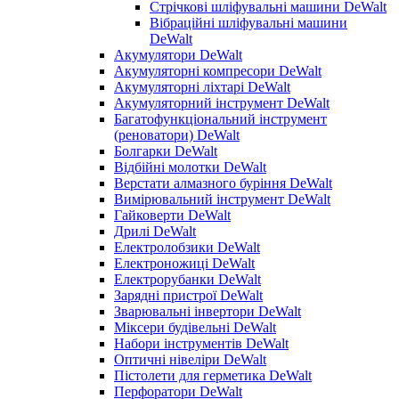
Стрічкові шліфувальні машини DeWalt
Вібраційні шліфувальні машини
DeWalt
Акумулятори DeWalt
Акумуляторні компресори DeWalt
Акумуляторні ліхтарі DeWalt
Акумуляторний інструмент DeWalt
Багатофункціональний інструмент
(реноватори) DeWalt
Болгарки DeWalt
Відбійні молотки DeWalt
Верстати алмазного буріння DeWalt
Вимірювальний інструмент DeWalt
Гайковерти DeWalt
Дрилі DeWalt
Електролобзики DeWalt
Електроножиці DeWalt
Електрорубанки DeWalt
Зарядні пристрої DeWalt
Зварювальні інвертори DeWalt
Міксери будівельні DeWalt
Набори інструментів DeWalt
Оптичні нівеліри DeWalt
Пістолети для герметика DeWalt
Перфоратори DeWalt