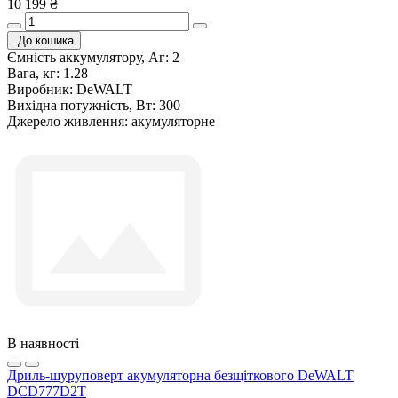
10 199 ₴
До кошика
Ємність аккумулятору, Аг:
2
Вага, кг:
1.28
Виробник:
DeWALT
Вихідна потужність, Вт:
300
Джерело живлення:
акумуляторне
В наявності
Дриль-шуруповерт акумуляторна безщіткового DeWALT
DCD777D2T