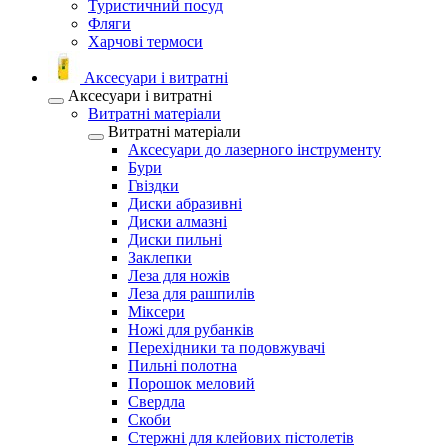
Туристичний посуд
Фляги
Харчові термоси
Аксесуари і витратні
Аксесуари і витратні
Витратні матеріали
Витратні матеріали
Аксесуари до лазерного інструменту
Бури
Гвіздки
Диски абразивні
Диски алмазні
Диски пильні
Заклепки
Леза для ножів
Леза для рашпилів
Міксери
Ножі для рубанків
Перехідники та подовжувачі
Пильні полотна
Порошок меловий
Свердла
Скоби
Стержні для клейових пістолетів