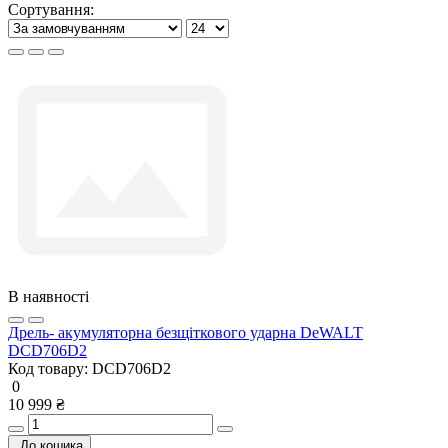
Сортування:
В наявності
Дрель- акумуляторна безщіткового ударна DeWALT
DCD706D2
Код товару:
DCD706D2
0
10 999 ₴
До кошика