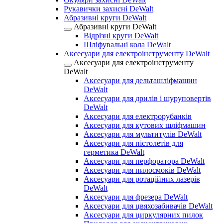
Рукавички захисні DeWalt
Абразивні круги DeWalt
Абразивні круги DeWalt
Відрізні круги DeWalt
Шліфувальні кола DeWalt
Аксесуари для електроінструменту DeWalt
Аксесуари для електроінструменту
DeWalt
Аксесуари для дельташліфмашин
DeWalt
Аксесуари для дрилів і шуруповертів
DeWalt
Аксесуари для електрорубанків
Аксесуари для кутових шліфмашин
Аксесуари для мультитулів DeWalt
Аксесуари для пістолетів для
герметика DeWalt
Аксесуари для перфоратора DeWalt
Аксесуари для пилосмоків DeWalt
Аксесуари для ротаційних лазерів
DeWalt
Аксесуари для фрезера DeWalt
Аксесуари для цвяхозабивачів DeWalt
Аксесуари для циркулярних пилок