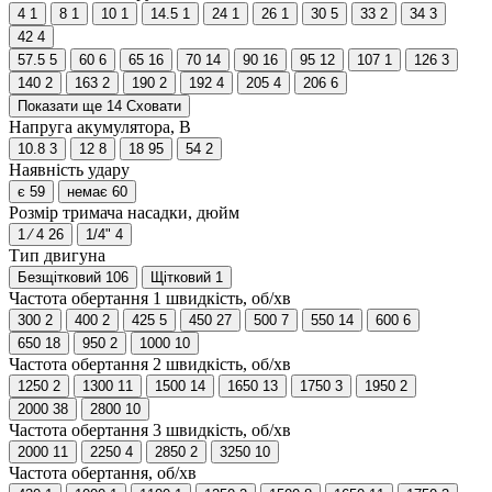
4
1
8
1
10
1
14.5
1
24
1
26
1
30
5
33
2
34
3
42
4
57.5
5
60
6
65
16
70
14
90
16
95
12
107
1
126
3
140
2
163
2
190
2
192
4
205
4
206
6
Показати ще 14
Сховати
Напруга акумулятора, В
10.8
3
12
8
18
95
54
2
Наявність удару
є
59
немає
60
Розмір тримача насадки, дюйм
1 ⁄ 4
26
1/4"
4
Тип двигуна
Безщітковий
106
Щітковий
1
Частота обертання 1 швидкість, об/хв
300
2
400
2
425
5
450
27
500
7
550
14
600
6
650
18
950
2
1000
10
Частота обертання 2 швидкість, об/хв
1250
2
1300
11
1500
14
1650
13
1750
3
1950
2
2000
38
2800
10
Частота обертання 3 швидкість, об/хв
2000
11
2250
4
2850
2
3250
10
Частота обертання, об/хв