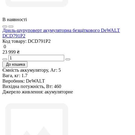
В наявності
Дриль-шуруповерт акумуляторна безщіткового DeWALT
DCD791P2
Код товару:
DCD791P2
0
23 999 ₴
До кошика
Ємність аккумулятору, Аг:
5
Вага, кг:
1.7
Виробник:
DeWALT
Вихідна потужність, Вт:
460
Джерело живлення:
акумуляторне