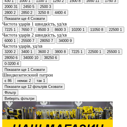
430
1
1000
1
1100
1
1250
2
1500
8
1650
11
1750
3
2000
31
2450
5
2500
3
2800
2
2850
2
3250
8
4400
4
Показати ще 4
Сховати
Частота ударів 1 швидкість, уд/хв
7225
1
7650
7
8500
3
8600
3
10200
1
11050
8
22500
1
Частота ударів 2 швидкість, уд/хв
6000
1
25500
7
28050
7
34000
9
Частота ударів, уд/хв
3200
2
3400
1
3600
2
3800
8
7225
1
22500
1
25500
1
28050
6
34000
10
38250
6
0-3200
4
Показати ще 1
Сховати
Швидкозатискний патрон
є
86
немає
2
так
1
Показати ще 12 фільтрів
Сховати
Фільтр
Виберіть фільтри