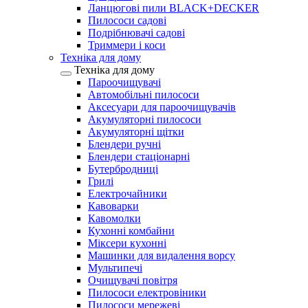
Ланцюгові пили BLACK+DECKER
Пилососи садові
Подрібнювачі садові
Триммери і коси
Техніка для дому
Техніка для дому
Пароочищувачі
Автомобільні пилососи
Аксесуари для пароочищувачів
Акумуляторні пилососи
Акумуляторні щітки
Блендери ручні
Блендери стаціонарні
Бутербродниці
Грилі
Електрочайники
Кавоварки
Кавомолки
Кухонні комбайни
Міксери кухонні
Машинки для видалення ворсу
Мультипечі
Очищувачі повітря
Пилососи електровіники
Пилососи мережеві