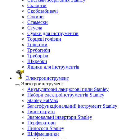
Склорізи
Скобозабивачі
Сокири
Стамески
Стусла
Сумки для інструментів
Торцеві голівки
Тріщотки
Трубогиби
Труборізи
Шкребки
Ящики для інструментів
Электроинструмент
Электроинструмент
Акумуляторні ланцюгові пили Stanley
Набори електроінструментів Stanley
Stanley FatMax
Багатофункціональний інструмент Stanley
Гвинтокрути
Зварювальні інвертори Stanley
Перфоратори
Пилососи Stanley
Шліфмашинки