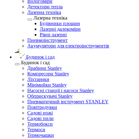
Вологоміри
Детектори тепла
Лазерна техніка
Лазерна техніка
Будівники площин
Лазерні далекоміри
Рівні лазерні
Пневмоінструмент
Акумулятори для електроінструментів
Будинок і сад
Будинок і сад
Драбини Stanley
Компресори Stanley
Ліхтарики
Мінімийки Stanley
Насосні станції і насоси Stanley
Обприскувачі Stanley
Пневматичний інструмент STANLEY
Повітродувки
Садові ножі
Садові пили
Термобокси
Термоси
Термочашки