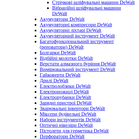
Стрічкові шліфувальні машини DeWalt
Вібраційні шліфувальні машини
DeWalt
Акумулятори DeWalt
Акумуляторні компресори DeWalt
Акумуляторні ліхтарі DeWalt
Акумуляторний інструмент DeWalt
Багатофункціональний інструмент
(реноватори) DeWalt
Болгарки DeWalt
Відбійні молотки DeWalt
Верстати алмазного буріння DeWalt
Вимірювальний інструмент DeWalt
Гайковерти DeWalt
Дрилі DeWalt
Електролобзики DeWalt
Електроножиці DeWalt
Електрорубанки DeWalt
Зарядні пристрої DeWalt
Зварювальні інвертори DeWalt
Міксери будівельні DeWalt
Набори інструментів DeWalt
Оптичні нівеліри DeWalt
Пістолети для герметика DeWalt
Перфоратори DeWalt