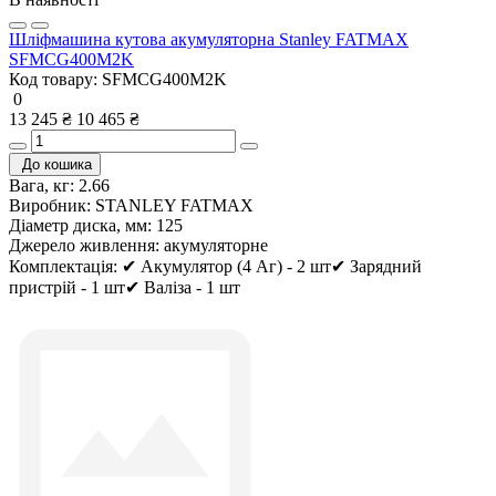
Шліфмашина кутова акумуляторна Stanley FATMAX
SFMCG400M2K
Код товару:
SFMCG400M2K
0
13 245 ₴
10 465 ₴
До кошика
Вага, кг:
2.66
Виробник:
STANLEY FATMAX
Діаметр диска, мм:
125
Джерело живлення:
акумуляторне
Комплектація:
✔ Акумулятор (4 Аг) - 2 шт✔ Зарядний
пристрій - 1 шт✔ Валіза - 1 шт