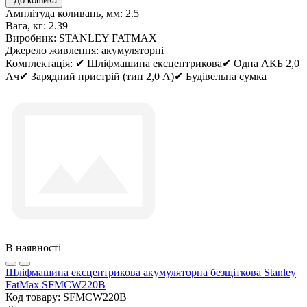
До кошика
Амплітуда коливань, мм:
2.5
Вага, кг:
2.39
Виробник:
STANLEY FATMAX
Джерело живлення:
акумуляторні
Комплектація:
✔ Шліфмашина ексцентрикова✔ Одна АКБ 2,0
Ач✔ Зарядний пристрій (тип 2,0 А)✔ Будівельна сумка
В наявності
Шліфмашина ексцентрикова акумуляторна безщіткова Stanley
FatMax SFMCW220B
Код товару:
SFMCW220B