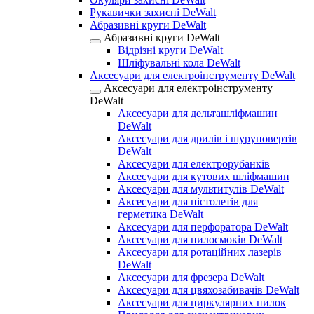
Рукавички захисні DeWalt
Абразивні круги DeWalt
Абразивні круги DeWalt
Відрізні круги DeWalt
Шліфувальні кола DeWalt
Аксесуари для електроінструменту DeWalt
Аксесуари для електроінструменту
DeWalt
Аксесуари для дельташліфмашин
DeWalt
Аксесуари для дрилів і шуруповертів
DeWalt
Аксесуари для електрорубанків
Аксесуари для кутових шліфмашин
Аксесуари для мультитулів DeWalt
Аксесуари для пістолетів для
герметика DeWalt
Аксесуари для перфоратора DeWalt
Аксесуари для пилосмоків DeWalt
Аксесуари для ротаційних лазерів
DeWalt
Аксесуари для фрезера DeWalt
Аксесуари для цвяхозабивачів DeWalt
Аксесуари для циркулярних пилок