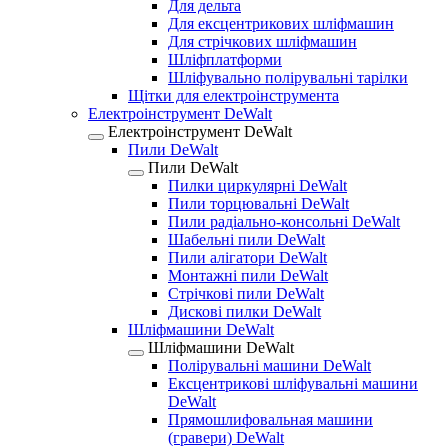
Для дельта
Для ексцентрикових шліфмашин
Для стрічкових шліфмашин
Шліфплатформи
Шліфувально полірувальні тарілки
Щітки для електроінструмента
Електроінструмент DeWalt
Електроінструмент DeWalt
Пили DeWalt
Пили DeWalt
Пилки циркулярні DeWalt
Пили торцювальні DeWalt
Пили радіально-консольні DeWalt
Шабельні пили DeWalt
Пили алігатори DeWalt
Монтажні пили DeWalt
Стрічкові пили DeWalt
Дискові пилки DeWalt
Шліфмашини DeWalt
Шліфмашини DeWalt
Полірувальні машини DeWalt
Ексцентрикові шліфувальні машини
DeWalt
Прямошлифовальная машини
(гравери) DeWalt