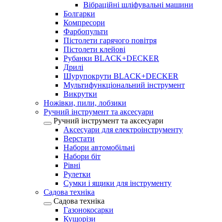
Вібраційні шліфувальні машини
Болгарки
Компресори
Фарбопульти
Пістолети гарячого повітря
Пістолети клейові
Рубанки BLACK+DECKER
Дрилі
Шурупокрути BLACK+DECKER
Мультифункціональний інструмент
Викрутки
Ножівки, пили, лобзики
Ручний інструмент та аксесуари
Ручний інструмент та аксесуари
Аксесуари для електроінструменту
Верстати
Набори автомобільні
Набори біт
Рівні
Рулетки
Сумки і ящики для інструменту
Садова техніка
Садова техніка
Газонокосарки
Кущорізи