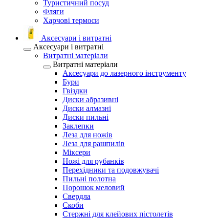
Туристичний посуд
Фляги
Харчові термоси
Аксесуари і витратні
Аксесуари і витратні
Витратні матеріали
Витратні матеріали
Аксесуари до лазерного інструменту
Бури
Гвіздки
Диски абразивні
Диски алмазні
Диски пильні
Заклепки
Леза для ножів
Леза для рашпилів
Міксери
Ножі для рубанків
Перехідники та подовжувачі
Пильні полотна
Порошок меловий
Свердла
Скоби
Стержні для клейових пістолетів