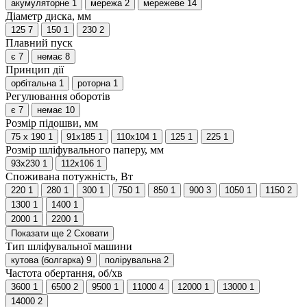
акумуляторне
1
мережа
2
мережеве
14
Діаметр диска, мм
125
7
150
1
230
2
Плавний пуск
є
7
немає
8
Принцип дії
орбітальна
1
роторна
1
Регулювання оборотів
є
7
немає
10
Розмір підошви, мм
75 х 190
1
91х185
1
110х104
1
125
1
225
1
Розмір шліфувального паперу, мм
93х230
1
112х106
1
Споживана потужність, Вт
220
1
280
1
300
1
750
1
850
1
900
3
1050
1
1150
2
1300
1
1400
1
2000
1
2200
1
Показати ще 2
Сховати
Тип шліфувальної машини
кутова (болгарка)
9
полірувальна
2
Частота обертання, об/хв
3600
1
6500
2
9500
1
11000
4
12000
1
13000
1
14000
2