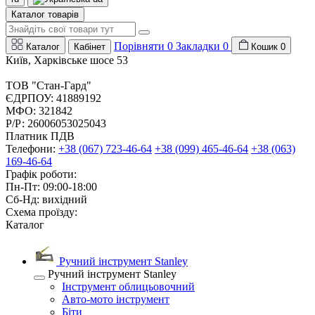
Каталог товарів
Порівняти
0
Закладки
0
Каталог
Кабінет
Кошик
0
Київ, Харківське шосе 53
ТОВ "Стан-Гард"
ЄДРПОУ: 41889192
МФО: 321842
Р/Р: 26006053025043
Платник ПДВ
Телефони:
+38 (067) 723-46-64
+38 (099) 465-46-64
+38 (063)
169-46-64
Графік роботи:
Пн-Пт: 09:00-18:00
Сб-Нд: вихідний
Схема проїзду:
Каталог
Ручний інструмент Stanley
Ручний інструмент Stanley
Інструмент облицьовочний
Авто-мото інструмент
Біти