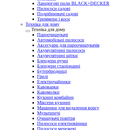
Ланцюгові пили BLACK+DECKER
Пилососи садові
Подрібнювачі садові
Триммери і коси
Техніка для дому
Техніка для дому
Пароочищувачі
Автомобільні пилососи
Аксесуари для пароочищувачів
Акумуляторні пилососи
Акумуляторні щітки
Блендери ручні
Блендери стаціонарні
Бутербродниці
Грилі
Електрочайники
Кавоварки
Кавомолки
Кухонні комбайни
Міксери кухонні
Машинки для видалення ворсу
Мультипечі
Очищувачі повітря
Пилососи електровіники
Пилососи мережеві