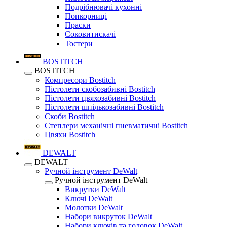
Подрібнювачі кухонні
Попкорниці
Праски
Соковитискачі
Тостери
BOSTITCH
BOSTITCH
Компресори Bostitch
Пістолети скобозабивні Bostitch
Пістолети цвяхозабивні Bostitch
Пістолети шпількозабивні Bostitch
Скоби Bostitch
Степлери механічні пневматичні Bostitch
Цвяхи Bostitch
DEWALT
DEWALT
Ручной інструмент DeWalt
Ручной інструмент DeWalt
Викрутки DeWalt
Ключі DeWalt
Молотки DeWalt
Набори викруток DeWalt
Набори ключів та головок DeWalt