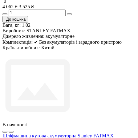
0
4 062 ₴
3 525 ₴
До кошика
Вага, кг:
1.02
Виробник:
STANLEY FATMAX
Джерело живлення:
акумуляторне
Комплектація:
✔ Без акумуляторів і зарядного пристрою
Країна-виробник:
Китай
В наявності
Шліфмашина кутова акумуляторна Stanley FATMAX