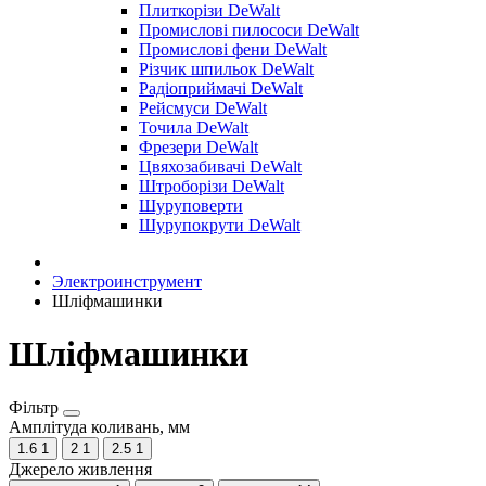
Плиткорізи DeWalt
Промислові пилососи DeWalt
Промислові фени DeWalt
Різчик шпильок DeWalt
Радіоприймачі DeWalt
Рейсмуси DeWalt
Точила DeWalt
Фрезери DeWalt
Цвяхозабивачі DeWalt
Штроборізи DeWalt
Шуруповерти
Шурупокрути DeWalt
Электроинструмент
Шліфмашинки
Шліфмашинки
Фільтр
Амплітуда коливань, мм
1.6
1
2
1
2.5
1
Джерело живлення