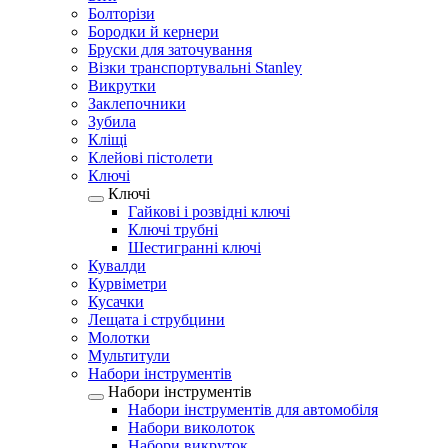
Болторізи
Бородки й кернери
Бруски для заточування
Візки транспортувальні Stanley
Викрутки
Заклепочники
Зубила
Кліщі
Клейові пістолети
Ключі
Ключі
Гайкові і розвідні ключі
Ключі трубні
Шестигранні ключі
Кувалди
Курвіметри
Кусачки
Лещата і струбцини
Молотки
Мультитули
Набори інструментів
Набори інструментів
Набори інструментів для автомобіля
Набори виколоток
Набори викруток