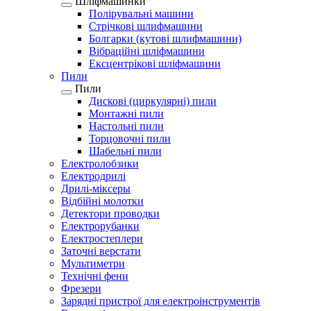
Шліфмашинки
Полірувальні машини
Стрічкові шлифмашини
Болгарки (кутові шлифмашини)
Вібраційні шліфмашини
Ексцентрікові шліфмашини
Пили
Пили
Дискові (циркулярні) пили
Монтажні пили
Настольні пили
Торцовочні пили
Шабельні пили
Електролобзики
Електродрилі
Дрилі-міксеры
Відбійні молотки
Детектори проводки
Електрорубанки
Електростеплери
Заточні верстати
Мультиметри
Технічні фени
Фрезери
Зарядні пристрої для електроінструментів