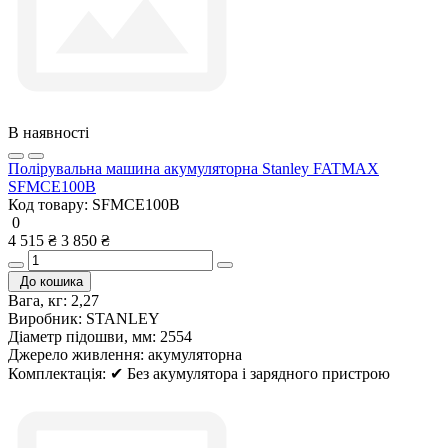
В наявності
Полірувальна машина акумуляторна Stanley FATMAX
SFMCE100B
Код товару:
SFMCE100B
0
4 515 ₴
3 850 ₴
До кошика
Вага, кг:
2,27
Виробник:
STANLEY
Діаметр підошви, мм:
2554
Джерело живлення:
акумуляторна
Комплектація:
✔ Без акумулятора і зарядного пристрою