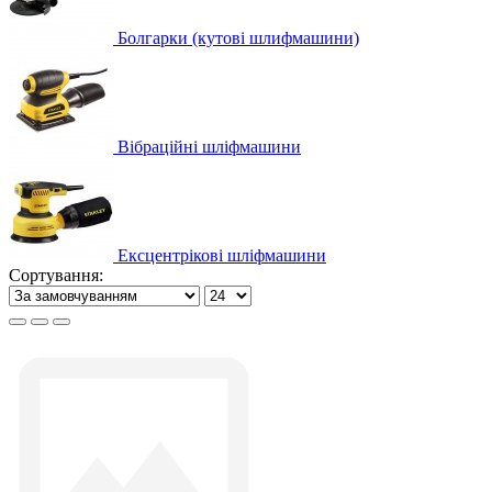
Болгарки (кутові шлифмашини)
Вібраційні шліфмашини
Ексцентрікові шліфмашини
Сортування: