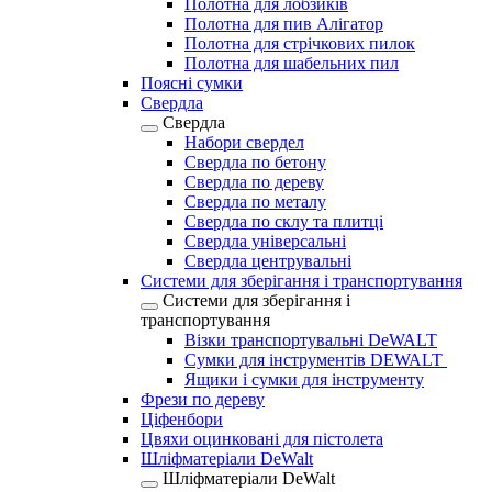
Полотна для лобзиків
Полотна для пив Алігатор
Полотна для стрічкових пилок
Полотна для шабельних пил
Поясні сумки
Свердла
Свердла
Набори свердел
Свердла по бетону
Свердла по дереву
Свердла по металу
Свердла по склу та плитці
Свердла універсальні
Свердла центрувальні
Системи для зберігання і транспортування
Системи для зберігання і
транспортування
Візки транспортувальні DeWALT
Сумки для інструментів DEWALT
Ящики і сумки для інструменту
Фрези по дереву
Ціфенбори
Цвяхи оцинковані для пістолета
Шліфматеріали DeWalt
Шліфматеріали DeWalt