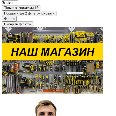
Знижка
Тільки зі знижками
15
Показати ще 2 фільтри
Сховати
Фільтр
Виберіть фільтри