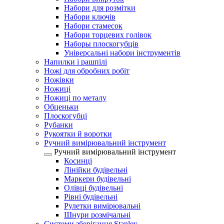
Набори для розмітки
Набори ключів
Набори стамесок
Набори торцевих голівок
Наборы плоскогубців
Універсальні набори інструментів
Напилки і рашпілі
Ножі для обробних робіт
Ножівки
Ножиці
Ножиці по металу
Обценьки
Плоскогубці
Рубанки
Рукоятки й воротки
Ручний вимірювальний інструмент
Ручний вимірювальний інструмент
Косинці
Лінійки будівельні
Маркери будівельні
Олівці будівельні
Рівні будівельні
Рулетки вимірювальні
Шнури розмічальні
Системи зберігання Stanley