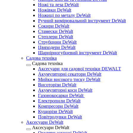
Ножі та леза DeWalt
Ножівки DeWalt
Ножиці по металу DeWalt
Ручний вимірювальний інструмент DeWalt
Сокири DeWalt
Стамески DeWalt
Степлери DeWalt
Струбцини DeWalt
Цвяходери DeWalt
Шарнірногубцевий інструмент DeWalt
Садова техніка
Садова техніка
Аксесуари для садової техніки DEWALT
Акумуляторні секатори DeWalt
Мийки високого тиску DeWalt
Висоторізи DeWalt
Акумуляторні коси DeWalt
Газонокосарки DeWalt
Електропили DeWalt
Компресори DeWalt
Кущорізи DeWalt
Повітродувки DeWalt
Аксесуари DeWalt
Аксесуари DeWalt
Окуляри захисні DeWalt