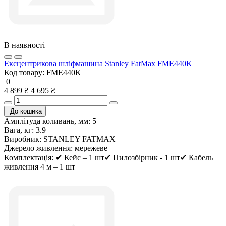
В наявності
Ексцентрикова шліфмашина Stanley FatMax FME440K
Код товару:
FME440K
0
4 899 ₴
4 695 ₴
До кошика
Амплітуда коливань, мм:
5
Вага, кг:
3.9
Виробник:
STANLEY FATMAX
Джерело живлення:
мережеве
Комплектація:
✔ Кейс – 1 шт✔ Пилозбірник - 1 шт✔ Кабель
живлення 4 м – 1 шт