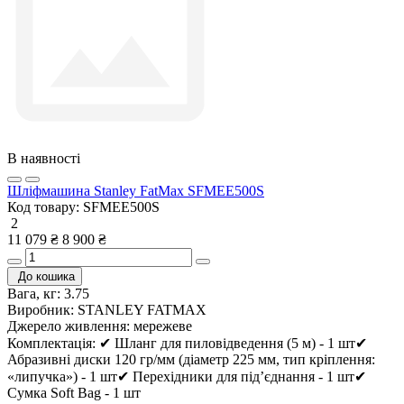
В наявності
Шліфмашина Stanley FatMax SFMEE500S
Код товару:
SFMEE500S
2
11 079 ₴
8 900 ₴
До кошика
Вага, кг:
3.75
Виробник:
STANLEY FATMAX
Джерело живлення:
мережеве
Комплектація:
✔ Шланг для пиловідведення (5 м) - 1 шт✔
Абразивні диски 120 гр/мм (діаметр 225 мм, тип кріплення:
«липучка») - 1 шт✔ Перехідники для під’єднання - 1 шт✔
Сумка Soft Bag - 1 шт