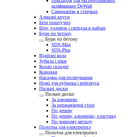
Приладдя для ексцентрикових
шліфмашин DeWalt
Самонарізи в стрічках
Алмазні круги
Біти поштучно
Біти, головок і свердла в наборі
Бури по бетону
Бури по бетону
SDS-Max
SDS-Plus
Відрізні кола
Зубила і піки
Козли складні
Коронки
Насадки для полірування
Ножі для рубанка і рейсмуса
Пильні диски
Пильні диски
За алюмінію
За нержавіючої сталі
По дереву
По дереву, алюмінію, пластику
По чорному металу
Полотна для електропил
Полотна для електропил