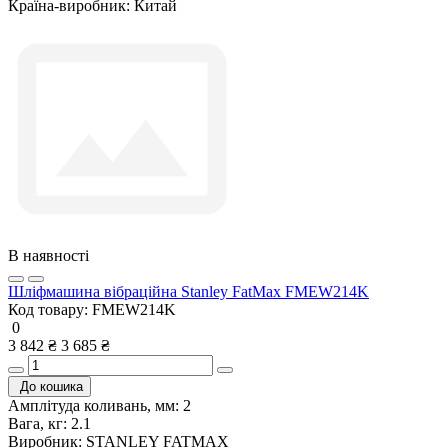
Країна-виробник:
Китай
В наявності
Шліфмашина вібраційна Stanley FatMax FMEW214K
Код товару:
FMEW214K
0
3 842 ₴
3 685 ₴
До кошика
Амплітуда коливань, мм:
2
Вага, кг:
2.1
Виробник:
STANLEY FATMAX