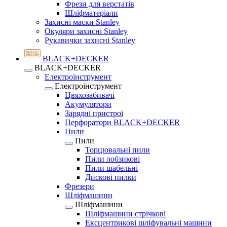
Фрези для верстатів
Шліфматеріали
Захисні маски Stanley
Окуляри захисні Stanley
Рукавички захисні Stanley
BLACK+DECKER
BLACK+DECKER
Електроінструмент
Електроінструмент
Цвяхозабивачі
Акумулятори
Зарядні пристрої
Перфоратори BLACK+DECKER
Пили
Пили
Торцювальні пили
Пили лобзикові
Пили шабельні
Дискові пилки
Фрезери
Шліфмашини
Шліфмашини
Шліфмашини стрічкові
Ексцентрикові шліфувальні машини