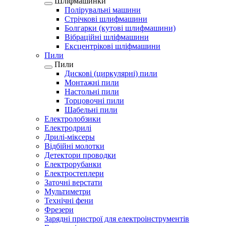
Шліфмашинки
Полірувальні машини
Стрічкові шлифмашини
Болгарки (кутові шлифмашини)
Вібраційні шліфмашини
Ексцентрікові шліфмашини
Пили
Пили
Дискові (циркулярні) пили
Монтажні пили
Настольні пили
Торцовочні пили
Шабельні пили
Електролобзики
Електродрилі
Дрилі-міксеры
Відбійні молотки
Детектори проводки
Електрорубанки
Електростеплери
Заточні верстати
Мультиметри
Технічні фени
Фрезери
Зарядні пристрої для електроінструментів