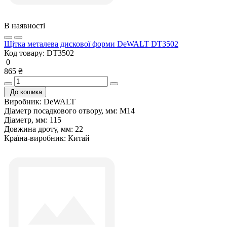
В наявності
Щітка металева дискової форми DeWALT DT3502
Код товару:
DT3502
0
865 ₴
До кошика
Виробник:
DeWALT
Діаметр посадкового отвору, мм:
М14
Діаметр, мм:
115
Довжина дроту, мм:
22
Країна-виробник:
Китай