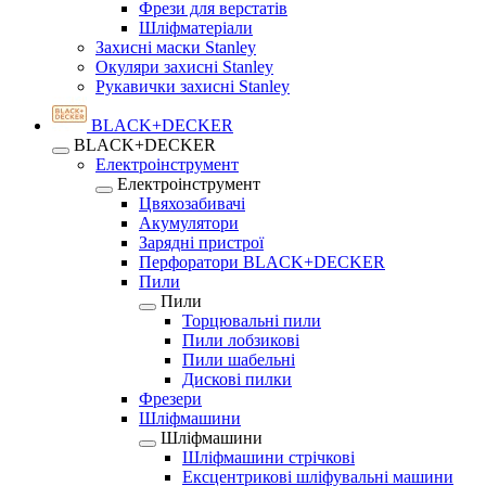
Фрези для верстатів
Шліфматеріали
Захисні маски Stanley
Окуляри захисні Stanley
Рукавички захисні Stanley
BLACK+DECKER
BLACK+DECKER
Електроінструмент
Електроінструмент
Цвяхозабивачі
Акумулятори
Зарядні пристрої
Перфоратори BLACK+DECKER
Пили
Пили
Торцювальні пили
Пили лобзикові
Пили шабельні
Дискові пилки
Фрезери
Шліфмашини
Шліфмашини
Шліфмашини стрічкові
Ексцентрикові шліфувальні машини