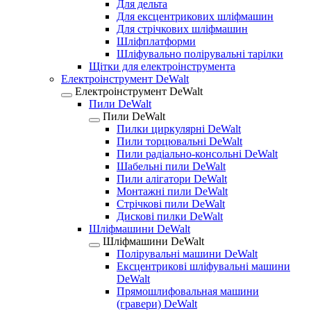
Для дельта
Для ексцентрикових шліфмашин
Для стрічкових шліфмашин
Шліфплатформи
Шліфувально полірувальні тарілки
Щітки для електроінструмента
Електроінструмент DeWalt
Електроінструмент DeWalt
Пили DeWalt
Пили DeWalt
Пилки циркулярні DeWalt
Пили торцювальні DeWalt
Пили радіально-консольні DeWalt
Шабельні пили DeWalt
Пили алігатори DeWalt
Монтажні пили DeWalt
Стрічкові пили DeWalt
Дискові пилки DeWalt
Шліфмашини DeWalt
Шліфмашини DeWalt
Полірувальні машини DeWalt
Ексцентрикові шліфувальні машини
DeWalt
Прямошлифовальная машини
(гравери) DeWalt