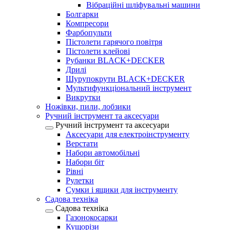
Вібраційні шліфувальні машини
Болгарки
Компресори
Фарбопульти
Пістолети гарячого повітря
Пістолети клейові
Рубанки BLACK+DECKER
Дрилі
Шурупокрути BLACK+DECKER
Мультифункціональний інструмент
Викрутки
Ножівки, пили, лобзики
Ручний інструмент та аксесуари
Ручний інструмент та аксесуари
Аксесуари для електроінструменту
Верстати
Набори автомобільні
Набори біт
Рівні
Рулетки
Сумки і ящики для інструменту
Садова техніка
Садова техніка
Газонокосарки
Кущорізи