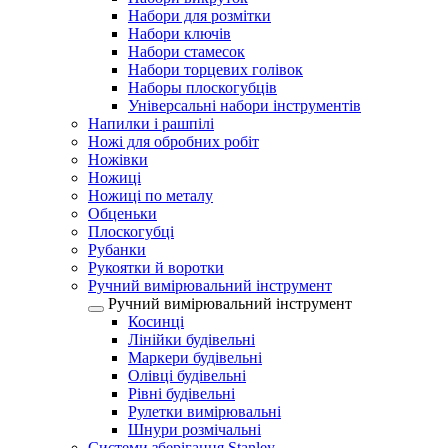
Набори для розмітки
Набори ключів
Набори стамесок
Набори торцевих голівок
Наборы плоскогубців
Універсальні набори інструментів
Напилки і рашпілі
Ножі для обробних робіт
Ножівки
Ножиці
Ножиці по металу
Обценьки
Плоскогубці
Рубанки
Рукоятки й воротки
Ручний вимірювальний інструмент
Ручний вимірювальний інструмент
Косинці
Лінійки будівельні
Маркери будівельні
Олівці будівельні
Рівні будівельні
Рулетки вимірювальні
Шнури розмічальні
Системи зберігання Stanley