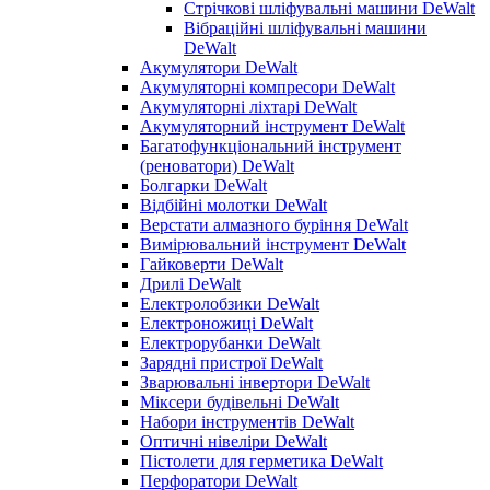
Стрічкові шліфувальні машини DeWalt
Вібраційні шліфувальні машини
DeWalt
Акумулятори DeWalt
Акумуляторні компресори DeWalt
Акумуляторні ліхтарі DeWalt
Акумуляторний інструмент DeWalt
Багатофункціональний інструмент
(реноватори) DeWalt
Болгарки DeWalt
Відбійні молотки DeWalt
Верстати алмазного буріння DeWalt
Вимірювальний інструмент DeWalt
Гайковерти DeWalt
Дрилі DeWalt
Електролобзики DeWalt
Електроножиці DeWalt
Електрорубанки DeWalt
Зарядні пристрої DeWalt
Зварювальні інвертори DeWalt
Міксери будівельні DeWalt
Набори інструментів DeWalt
Оптичні нівеліри DeWalt
Пістолети для герметика DeWalt
Перфоратори DeWalt