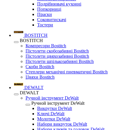
Подрібнювачі кухонні
Попкорниці
Праски
Соковитискачі
Тостери
BOSTITCH
BOSTITCH
Компресори Bostitch
Пістолети скобозабивні Bostitch
Пістолети цвяхозабивні Bostitch
Пістолети шпількозабивні Bostitch
Скоби Bostitch
Степлери механічні пневматичні Bostitch
Цвяхи Bostitch
DEWALT
DEWALT
Ручной інструмент DeWalt
Ручной інструмент DeWalt
Викрутки DeWalt
Ключі DeWalt
Молотки DeWalt
Набори викруток DeWalt
Набори ключів та головок DeWalt