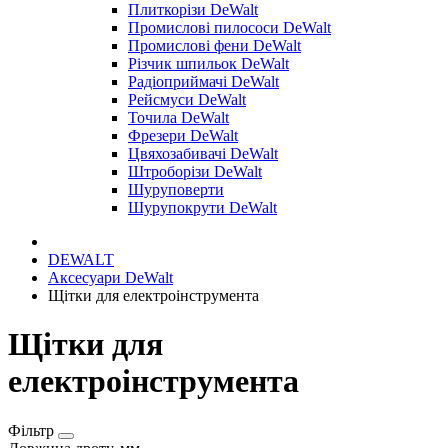
Плиткорізи DeWalt
Промислові пилососи DeWalt
Промислові фени DeWalt
Різчик шпильок DeWalt
Радіоприймачі DeWalt
Рейсмуси DeWalt
Точила DeWalt
Фрезери DeWalt
Цвяхозабивачі DeWalt
Штроборізи DeWalt
Шуруповерти
Шурупокрути DeWalt
DEWALT
Аксесуари DeWalt
Щітки для електроінструмента
Щітки для
електроінструмента
Фільтр