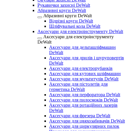
Рукавички захисні DeWalt
Абразивні круги DeWalt
Абразивні круги DeWalt
Відрізні круги DeWalt
Шліфувальні кола DeWalt
Аксесуари для електроінструменту DeWalt
Аксесуари для електроінструменту
DeWalt
Аксесуари для дельташліфмашин
DeWalt
Аксесуари для дрилів і шуруповертів
DeWalt
Аксесуари для електрорубанків
Аксесуари для кутових шліфмашин
Аксесуари для мультитулів DeWalt
Аксесуари для пістолетів для
герметика DeWalt
Аксесуари для перфоратора DeWalt
Аксесуари для пилосмоків DeWalt
Аксесуари для ротаційних лазерів
DeWalt
Аксесуари для фрезера DeWalt
Аксесуари для цвяхозабивачів DeWalt
Аксесуари для циркулярних пилок