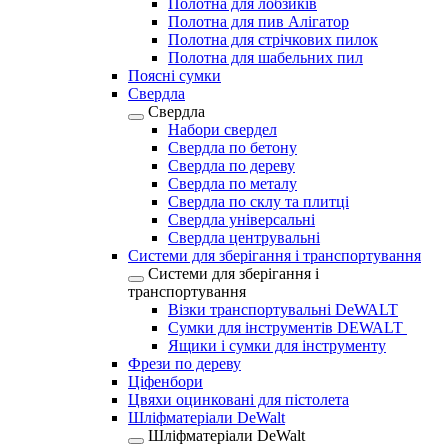
Полотна для лобзиків
Полотна для пив Алігатор
Полотна для стрічкових пилок
Полотна для шабельних пил
Поясні сумки
Свердла
Свердла
Набори свердел
Свердла по бетону
Свердла по дереву
Свердла по металу
Свердла по склу та плитці
Свердла універсальні
Свердла центрувальні
Системи для зберігання і транспортування
Системи для зберігання і
транспортування
Візки транспортувальні DeWALT
Сумки для інструментів DEWALT
Ящики і сумки для інструменту
Фрези по дереву
Ціфенбори
Цвяхи оцинковані для пістолета
Шліфматеріали DeWalt
Шліфматеріали DeWalt