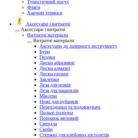
Туристичний посуд
Фляги
Харчові термоси
Аксесуари і витратні
Аксесуари і витратні
Витратні матеріали
Витратні матеріали
Аксесуари до лазерного інструменту
Бури
Гвіздки
Диски абразивні
Диски алмазні
Диски пильні
Заклепки
Леза для ножів
Леза для рашпилів
Міксери
Ножі для рубанків
Перехідники та подовжувачі
Пильні полотна
Порошок меловий
Свердла
Скоби
Стержні для клейових пістолетів