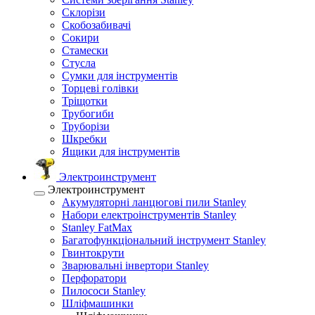
Склорізи
Скобозабивачі
Сокири
Стамески
Стусла
Сумки для інструментів
Торцеві голівки
Тріщотки
Трубогиби
Труборізи
Шкребки
Ящики для інструментів
Электроинструмент
Электроинструмент
Акумуляторні ланцюгові пили Stanley
Набори електроінструментів Stanley
Stanley FatMax
Багатофункціональний інструмент Stanley
Гвинтокрути
Зварювальні інвертори Stanley
Перфоратори
Пилососи Stanley
Шліфмашинки