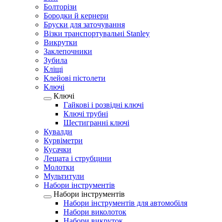
Болторізи
Бородки й кернери
Бруски для заточування
Візки транспортувальні Stanley
Викрутки
Заклепочники
Зубила
Кліщі
Клейові пістолети
Ключі
Ключі
Гайкові і розвідні ключі
Ключі трубні
Шестигранні ключі
Кувалди
Курвіметри
Кусачки
Лещата і струбцини
Молотки
Мультитули
Набори інструментів
Набори інструментів
Набори інструментів для автомобіля
Набори виколоток
Набори викруток