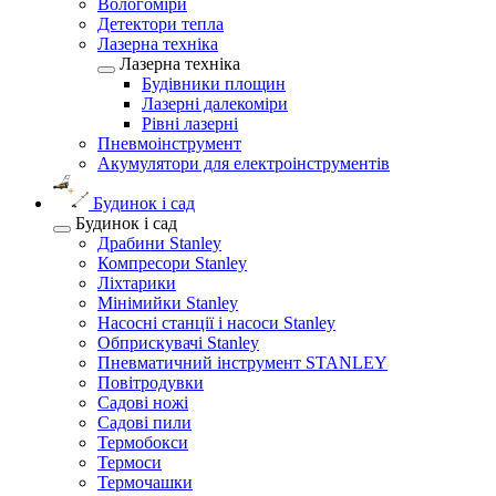
Вологоміри
Детектори тепла
Лазерна техніка
Лазерна техніка
Будівники площин
Лазерні далекоміри
Рівні лазерні
Пневмоінструмент
Акумулятори для електроінструментів
Будинок і сад
Будинок і сад
Драбини Stanley
Компресори Stanley
Ліхтарики
Мінімийки Stanley
Насосні станції і насоси Stanley
Обприскувачі Stanley
Пневматичний інструмент STANLEY
Повітродувки
Садові ножі
Садові пили
Термобокси
Термоси
Термочашки