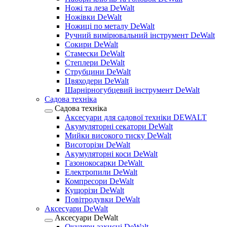
Ножі та леза DeWalt
Ножівки DeWalt
Ножиці по металу DeWalt
Ручний вимірювальний інструмент DeWalt
Сокири DeWalt
Стамески DeWalt
Степлери DeWalt
Струбцини DeWalt
Цвяходери DeWalt
Шарнірногубцевий інструмент DeWalt
Садова техніка
Садова техніка
Аксесуари для садової техніки DEWALT
Акумуляторні секатори DeWalt
Мийки високого тиску DeWalt
Висоторізи DeWalt
Акумуляторні коси DeWalt
Газонокосарки DeWalt
Електропили DeWalt
Компресори DeWalt
Кущорізи DeWalt
Повітродувки DeWalt
Аксесуари DeWalt
Аксесуари DeWalt
Окуляри захисні DeWalt