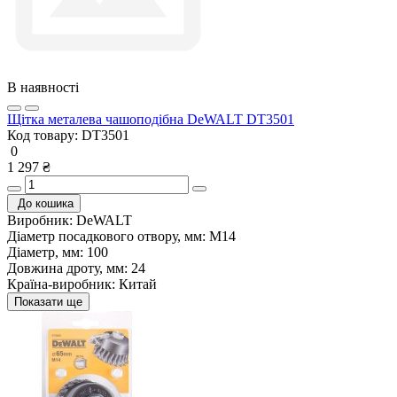
В наявності
Щітка металева чашоподібна DeWALT DT3501
Код товару:
DT3501
0
1 297 ₴
До кошика
Виробник:
DeWALT
Діаметр посадкового отвору, мм:
М14
Діаметр, мм:
100
Довжина дроту, мм:
24
Країна-виробник:
Китай
Показати ще