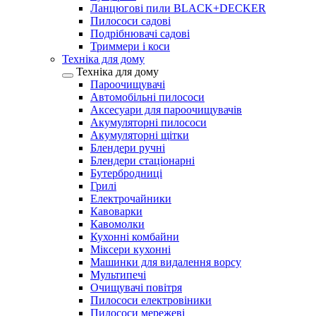
Ланцюгові пили BLACK+DECKER
Пилососи садові
Подрібнювачі садові
Триммери і коси
Техніка для дому
Техніка для дому
Пароочищувачі
Автомобільні пилососи
Аксесуари для пароочищувачів
Акумуляторні пилососи
Акумуляторні щітки
Блендери ручні
Блендери стаціонарні
Бутербродниці
Грилі
Електрочайники
Кавоварки
Кавомолки
Кухонні комбайни
Міксери кухонні
Машинки для видалення ворсу
Мультипечі
Очищувачі повітря
Пилососи електровіники
Пилососи мережеві