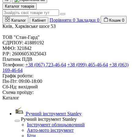
Каталог товарів
Порівняти
0
Закладки
0
Каталог
Кабінет
Кошик
0
Київ, Харківське шосе 53
ТОВ "Стан-Гард"
ЄДРПОУ: 41889192
МФО: 321842
Р/Р: 26006053025043
Платник ПДВ
Телефони:
+38 (067) 723-46-64
+38 (099) 465-46-64
+38 (063)
169-46-64
Графік роботи:
Пн-Пт: 09:00-18:00
Сб-Нд: вихідний
Схема проїзду:
Каталог
Ручний інструмент Stanley
Ручний інструмент Stanley
Інструмент облицьовочний
Авто-мото інструмент
Біти