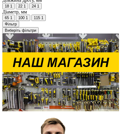
Довжина дроту, мм
18
1
22
1
24
1
Діаметр, мм
65
1
100
1
115
1
Фільтр
Виберіть фільтри