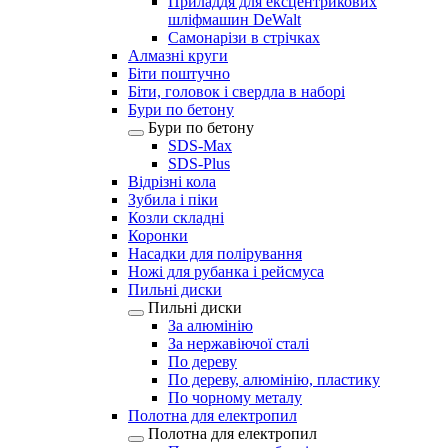
Приладдя для ексцентрикових
шліфмашин DeWalt
Самонарізи в стрічках
Алмазні круги
Біти поштучно
Біти, головок і свердла в наборі
Бури по бетону
Бури по бетону
SDS-Max
SDS-Plus
Відрізні кола
Зубила і піки
Козли складні
Коронки
Насадки для полірування
Ножі для рубанка і рейсмуса
Пильні диски
Пильні диски
За алюмінію
За нержавіючої сталі
По дереву
По дереву, алюмінію, пластику
По чорному металу
Полотна для електропил
Полотна для електропил