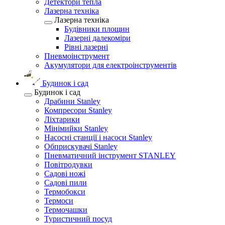
Детектори тепла
Лазерна техніка
Лазерна техніка
Будівники площин
Лазерні далекоміри
Рівні лазерні
Пневмоінструмент
Акумулятори для електроінструментів
Будинок і сад
Будинок і сад
Драбини Stanley
Компресори Stanley
Ліхтарики
Мінімийки Stanley
Насосні станції і насоси Stanley
Обприскувачі Stanley
Пневматичний інструмент STANLEY
Повітродувки
Садові ножі
Садові пили
Термобокси
Термоси
Термочашки
Туристичний посуд