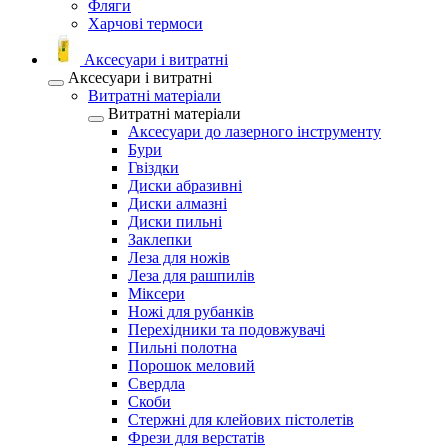
Фляги
Харчові термоси
Аксесуари і витратні
Аксесуари і витратні
Витратні матеріали
Витратні матеріали
Аксесуари до лазерного інструменту
Бури
Гвіздки
Диски абразивні
Диски алмазні
Диски пильні
Заклепки
Леза для ножів
Леза для рашпилів
Міксери
Ножі для рубанків
Перехідники та подовжувачі
Пильні полотна
Порошок меловий
Свердла
Скоби
Стержні для клейових пістолетів
Фрези для верстатів