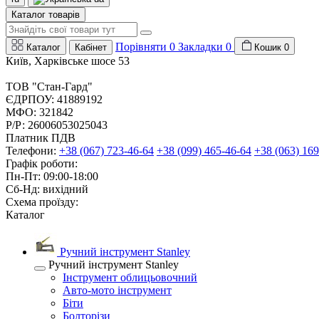
Каталог товарів
Порівняти
0
Закладки
0
Каталог
Кабінет
Кошик
0
Київ, Харківське шосе 53
ТОВ "Стан-Гард"
ЄДРПОУ: 41889192
МФО: 321842
Р/Р: 26006053025043
Платник ПДВ
Телефони:
+38 (067) 723-46-64
+38 (099) 465-46-64
+38 (063) 169
Графік роботи:
Пн-Пт: 09:00-18:00
Сб-Нд: вихідний
Схема проїзду:
Каталог
Ручний інструмент Stanley
Ручний інструмент Stanley
Інструмент облицьовочний
Авто-мото інструмент
Біти
Болторізи