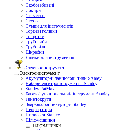
Скобозабивачі
Сокири
Стамески
Стусла
Сумки для інструментів
Торцеві голівки
Тріщотки
Трубогиби
Труборізи
Шкребки
Ящики для інструментів
Электроинструмент
Электроинструмент
Акумуляторні ланцюгові пили Stanley
Набори електроінструментів Stanley
Stanley FatMax
Багатофункціональний інструмент Stanley
Гвинтокрути
Зварювальні інвертори Stanley
Перфоратори
Пилососи Stanley
Шліфмашинки
Шліфмашинки