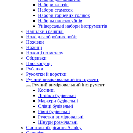
Набори ключів
Набори стамесок
Набори торцевих голівок
Наборы плоскогубців
Універсальні набори інструментів
Напилки і рашпілі
Ножі для обробних робіт
Ножівки
Ножиці
Ножиці по металу
Обценьки
Плоскогубці
Рубанки
Рукоятки й воротки
Ручний вимірювальний інструмент
Ручний вимірювальний інструмент
Косинці
Лінійки будівельні
Маркери будівельні
Олівці будівельні
Рівні будівельні
Рулетки вимірювальні
Шнури розмічальні
Системи зберігання Stanley
Склорізи