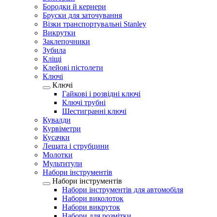
Бородки й кернери
Бруски для заточування
Візки транспортувальні Stanley
Викрутки
Заклепочники
Зубила
Кліщі
Клейові пістолети
Ключі
Ключі
Гайкові і розвідні ключі
Ключі трубні
Шестигранні ключі
Кувалди
Курвіметри
Кусачки
Лещата і струбцини
Молотки
Мультитули
Набори інструментів
Набори інструментів
Набори інструментів для автомобіля
Набори виколоток
Набори викруток
Набори для розмітки