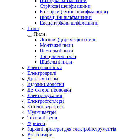
Полірувальні машини
Стрічкові шлифмашини
Болгарки (кутові шлифмашини)
Вібраційні шліфмашини
Ексцентрікові шліфмашини
Пили
Пили
Дискові (циркулярні) пили
Монтажні пили
Настольні пили
Торцовочні пили
Шабельні пили
Електролобзики
Електродрилі
Дрилі-міксеры
Відбійні молотки
Детектори проводки
Електрорубанки
Електростеплери
Заточні верстати
Мультиметри
Технічні фени
Фрезери
Зарядні пристрої для електроінструментів
Вологоміри