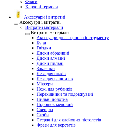
Фляги
Харчові термоси
Аксесуари і витратні
Аксесуари і витратні
Витратні матеріали
Витратні матеріали
Аксесуари до лазерного інструменту
Бури
Гвіздки
Диски абразивні
Диски алмазні
Диски пильні
Заклепки
Леза для ножів
Леза для рашпилів
Міксери
Ножі для рубанків
Перехідники та подовжувачі
Пильні полотна
Порошок меловий
Свердла
Скоби
Стержні для клейових пістолетів
Фрези для верстатів