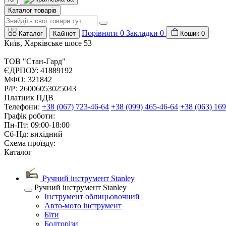
Каталог товарів
Порівняти
0
Закладки
0
Каталог
Кабінет
Кошик
0
Київ, Харківське шосе 53
ТОВ "Стан-Гард"
ЄДРПОУ: 41889192
МФО: 321842
Р/Р: 26006053025043
Платник ПДВ
Телефони:
+38 (067) 723-46-64
+38 (099) 465-46-64
+38 (063) 169
Графік роботи:
Пн-Пт: 09:00-18:00
Сб-Нд: вихідний
Схема проїзду:
Каталог
Ручний інструмент Stanley
Ручний інструмент Stanley
Інструмент облицьовочний
Авто-мото інструмент
Біти
Болторізи