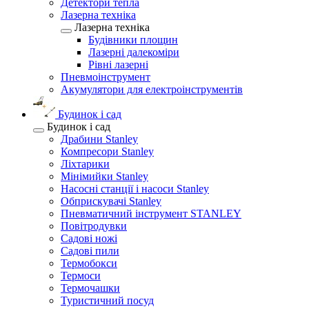
Детектори тепла
Лазерна техніка
Лазерна техніка
Будівники площин
Лазерні далекоміри
Рівні лазерні
Пневмоінструмент
Акумулятори для електроінструментів
Будинок і сад
Будинок і сад
Драбини Stanley
Компресори Stanley
Ліхтарики
Мінімийки Stanley
Насосні станції і насоси Stanley
Обприскувачі Stanley
Пневматичний інструмент STANLEY
Повітродувки
Садові ножі
Садові пили
Термобокси
Термоси
Термочашки
Туристичний посуд