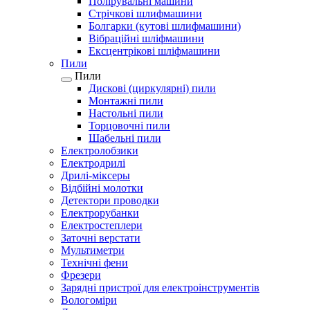
Полірувальні машини
Стрічкові шлифмашини
Болгарки (кутові шлифмашини)
Вібраційні шліфмашини
Ексцентрікові шліфмашини
Пили
Пили
Дискові (циркулярні) пили
Монтажні пили
Настольні пили
Торцовочні пили
Шабельні пили
Електролобзики
Електродрилі
Дрилі-міксеры
Відбійні молотки
Детектори проводки
Електрорубанки
Електростеплери
Заточні верстати
Мультиметри
Технічні фени
Фрезери
Зарядні пристрої для електроінструментів
Вологоміри