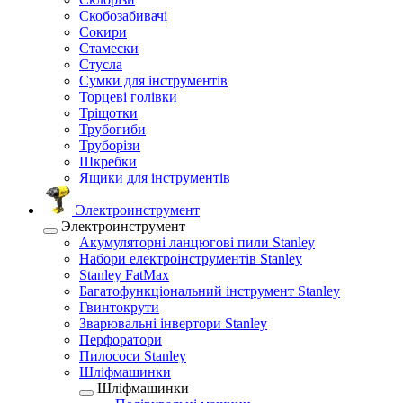
Скобозабивачі
Сокири
Стамески
Стусла
Сумки для інструментів
Торцеві голівки
Тріщотки
Трубогиби
Труборізи
Шкребки
Ящики для інструментів
Электроинструмент
Электроинструмент
Акумуляторні ланцюгові пили Stanley
Набори електроінструментів Stanley
Stanley FatMax
Багатофункціональний інструмент Stanley
Гвинтокрути
Зварювальні інвертори Stanley
Перфоратори
Пилососи Stanley
Шліфмашинки
Шліфмашинки