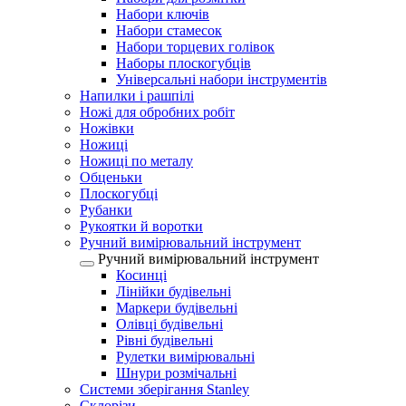
Набори ключів
Набори стамесок
Набори торцевих голівок
Наборы плоскогубців
Універсальні набори інструментів
Напилки і рашпілі
Ножі для обробних робіт
Ножівки
Ножиці
Ножиці по металу
Обценьки
Плоскогубці
Рубанки
Рукоятки й воротки
Ручний вимірювальний інструмент
Ручний вимірювальний інструмент
Косинці
Лінійки будівельні
Маркери будівельні
Олівці будівельні
Рівні будівельні
Рулетки вимірювальні
Шнури розмічальні
Системи зберігання Stanley
Склорізи