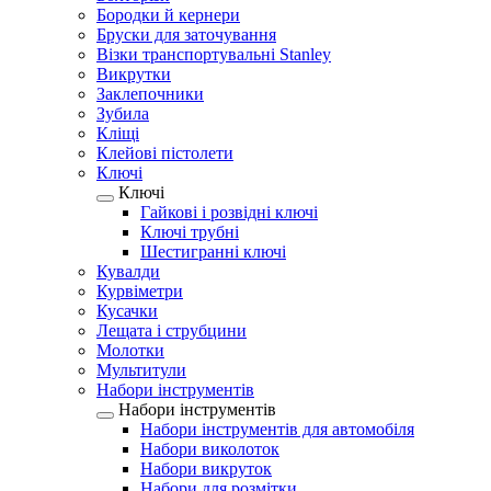
Бородки й кернери
Бруски для заточування
Візки транспортувальні Stanley
Викрутки
Заклепочники
Зубила
Кліщі
Клейові пістолети
Ключі
Ключі
Гайкові і розвідні ключі
Ключі трубні
Шестигранні ключі
Кувалди
Курвіметри
Кусачки
Лещата і струбцини
Молотки
Мультитули
Набори інструментів
Набори інструментів
Набори інструментів для автомобіля
Набори виколоток
Набори викруток
Набори для розмітки