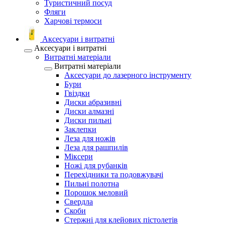
Туристичний посуд
Фляги
Харчові термоси
Аксесуари і витратні
Аксесуари і витратні
Витратні матеріали
Витратні матеріали
Аксесуари до лазерного інструменту
Бури
Гвіздки
Диски абразивні
Диски алмазні
Диски пильні
Заклепки
Леза для ножів
Леза для рашпилів
Міксери
Ножі для рубанків
Перехідники та подовжувачі
Пильні полотна
Порошок меловий
Свердла
Скоби
Стержні для клейових пістолетів