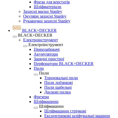
Фрези для верстатів
Шліфматеріали
Захисні маски Stanley
Окуляри захисні Stanley
Рукавички захисні Stanley
BLACK+DECKER
BLACK+DECKER
Електроінструмент
Електроінструмент
Цвяхозабивачі
Акумулятори
Зарядні пристрої
Перфоратори BLACK+DECKER
Пили
Пили
Торцювальні пили
Пили лобзикові
Пили шабельні
Дискові пилки
Фрезери
Шліфмашини
Шліфмашини
Шліфмашини стрічкові
Ексцентрикові шліфувальні машини