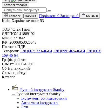
Каталог товарів
Порівняти
0
Закладки
0
Каталог
Кабінет
Кошик
0
Київ, Харківське шосе 53
ТОВ "Стан-Гард"
ЄДРПОУ: 41889192
МФО: 321842
Р/Р: 26006053025043
Платник ПДВ
Телефони:
+38 (067) 723-46-64
+38 (099) 465-46-64
+38 (063)
169-46-64
Графік роботи:
Пн-Пт: 09:00-18:00
Сб-Нд: вихідний
Схема проїзду:
Каталог
Ручний інструмент Stanley
Ручний інструмент Stanley
Інструмент облицьовочний
Авто-мото інструмент
Біти