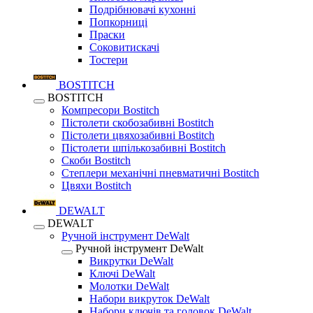
Подрібнювачі кухонні
Попкорниці
Праски
Соковитискачі
Тостери
BOSTITCH
BOSTITCH
Компресори Bostitch
Пістолети скобозабивні Bostitch
Пістолети цвяхозабивні Bostitch
Пістолети шпількозабивні Bostitch
Скоби Bostitch
Степлери механічні пневматичні Bostitch
Цвяхи Bostitch
DEWALT
DEWALT
Ручной інструмент DeWalt
Ручной інструмент DeWalt
Викрутки DeWalt
Ключі DeWalt
Молотки DeWalt
Набори викруток DeWalt
Набори ключів та головок DeWalt