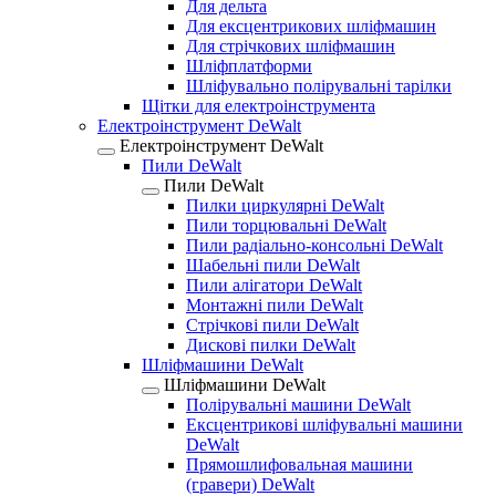
Для дельта
Для ексцентрикових шліфмашин
Для стрічкових шліфмашин
Шліфплатформи
Шліфувально полірувальні тарілки
Щітки для електроінструмента
Електроінструмент DeWalt
Електроінструмент DeWalt
Пили DeWalt
Пили DeWalt
Пилки циркулярні DeWalt
Пили торцювальні DeWalt
Пили радіально-консольні DeWalt
Шабельні пили DeWalt
Пили алігатори DeWalt
Монтажні пили DeWalt
Стрічкові пили DeWalt
Дискові пилки DeWalt
Шліфмашини DeWalt
Шліфмашини DeWalt
Полірувальні машини DeWalt
Ексцентрикові шліфувальні машини
DeWalt
Прямошлифовальная машини
(гравери) DeWalt