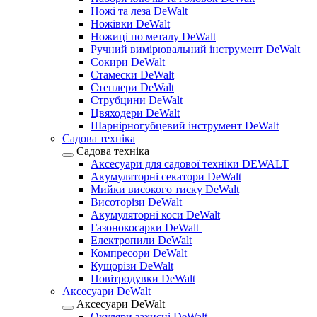
Ножі та леза DeWalt
Ножівки DeWalt
Ножиці по металу DeWalt
Ручний вимірювальний інструмент DeWalt
Сокири DeWalt
Стамески DeWalt
Степлери DeWalt
Струбцини DeWalt
Цвяходери DeWalt
Шарнірногубцевий інструмент DeWalt
Садова техніка
Садова техніка
Аксесуари для садової техніки DEWALT
Акумуляторні секатори DeWalt
Мийки високого тиску DeWalt
Висоторізи DeWalt
Акумуляторні коси DeWalt
Газонокосарки DeWalt
Електропили DeWalt
Компресори DeWalt
Кущорізи DeWalt
Повітродувки DeWalt
Аксесуари DeWalt
Аксесуари DeWalt
Окуляри захисні DeWalt