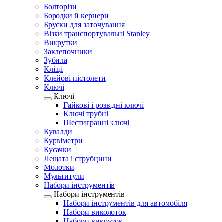
Болторізи
Бородки й кернери
Бруски для заточування
Візки транспортувальні Stanley
Викрутки
Заклепочники
Зубила
Кліщі
Клейові пістолети
Ключі
Ключі
Гайкові і розвідні ключі
Ключі трубні
Шестигранні ключі
Кувалди
Курвіметри
Кусачки
Лещата і струбцини
Молотки
Мультитули
Набори інструментів
Набори інструментів
Набори інструментів для автомобіля
Набори виколоток
Набори викруток