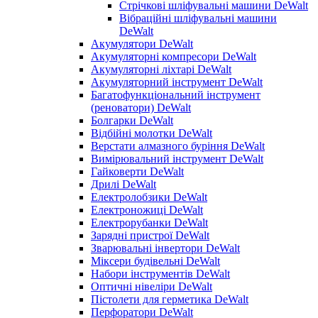
Стрічкові шліфувальні машини DeWalt
Вібраційні шліфувальні машини
DeWalt
Акумулятори DeWalt
Акумуляторні компресори DeWalt
Акумуляторні ліхтарі DeWalt
Акумуляторний інструмент DeWalt
Багатофункціональний інструмент
(реноватори) DeWalt
Болгарки DeWalt
Відбійні молотки DeWalt
Верстати алмазного буріння DeWalt
Вимірювальний інструмент DeWalt
Гайковерти DeWalt
Дрилі DeWalt
Електролобзики DeWalt
Електроножиці DeWalt
Електрорубанки DeWalt
Зарядні пристрої DeWalt
Зварювальні інвертори DeWalt
Міксери будівельні DeWalt
Набори інструментів DeWalt
Оптичні нівеліри DeWalt
Пістолети для герметика DeWalt
Перфоратори DeWalt