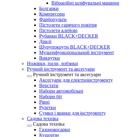
Вібраційні шліфувальні машини
Болгарки
Компресори
Фарбопульти
Пістолети гарячого повітря
Пістолети клейові
Рубанки BLACK+DECKER
Дрилі
Шурупокрути BLACK+DECKER
Мультифункціональний інструмент
Викрутки
Ножівки, пили, лобзики
Ручний інструмент та аксесуари
Ручний інструмент та аксесуари
Аксесуари для електроінструменту
Верстати
Набори автомобільні
Набори біт
Рівні
Рулетки
Сумки і ящики для інструменту
Садова техніка
Садова техніка
Газонокосарки
Кущорізи