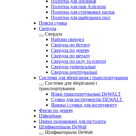
Полотна для лобзиків
Полотна для пив Алігатор
Полотна для стрічкових пилок
Полотна для шабельних пил
Поясні сумки
Свердла
Свердла
Набори свердел
Свердла по бетону
Свердла по дереву
Свердла по металу
Свердла по склу та плитці
Свердла універсальні
Свердла центрувальні
Системи для зберігання і транспортування
Системи для зберігання і
транспортування
Візки транспортувальні DeWALT
Сумки для інструментів DEWALT
Ящики і сумки для інструменту
Фрези по дереву
Ціфенбори
Цвяхи оцинковані для пістолета
Шліфматеріали DeWalt
Шліфматеріали DeWalt