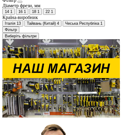
Фільтр
Діаметр фрези, мм
14
1
16
1
18
1
22
1
Країна-виробник
Італія
13
Тайвань (Китай)
4
Чеська Республіка
1
Фільтр
Виберіть фільтри