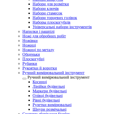
Набори для розмітки
Набори ключів
Набори стамесок
Набори торцевих голівок
Наборы плоскогубців
Універсальні набори інструментів
Напилки і рашпілі
Ножі для обробних робіт
Ножівки
Ножиці
Ножиці по металу
Обценьки
Плоскогубці
Рубанки
Рукоятки й воротки
Ручний вимірювальний інструмент
Ручний вимірювальний інструмент
Косинці
Лінійки будівельні
Маркери будівельні
Олівці будівельні
Рівні будівельні
Рулетки вимірювальні
Шнури розмічальні
Системи зберігання Stanley