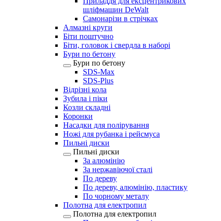
Приладдя для ексцентрикових
шліфмашин DeWalt
Самонарізи в стрічках
Алмазні круги
Біти поштучно
Біти, головок і свердла в наборі
Бури по бетону
Бури по бетону
SDS-Max
SDS-Plus
Відрізні кола
Зубила і піки
Козли складні
Коронки
Насадки для полірування
Ножі для рубанка і рейсмуса
Пильні диски
Пильні диски
За алюмінію
За нержавіючої сталі
По дереву
По дереву, алюмінію, пластику
По чорному металу
Полотна для електропил
Полотна для електропил