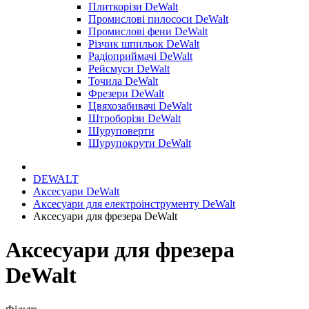
Плиткорізи DeWalt
Промислові пилососи DeWalt
Промислові фени DeWalt
Різчик шпильок DeWalt
Радіоприймачі DeWalt
Рейсмуси DeWalt
Точила DeWalt
Фрезери DeWalt
Цвяхозабивачі DeWalt
Штроборізи DeWalt
Шуруповерти
Шурупокрути DeWalt
DEWALT
Аксесуари DeWalt
Аксесуари для електроінструменту DeWalt
Аксесуари для фрезера DeWalt
Аксесуари для фрезера
DeWalt