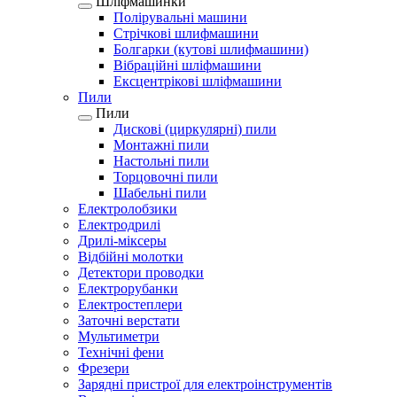
Шліфмашинки
Полірувальні машини
Стрічкові шлифмашини
Болгарки (кутові шлифмашини)
Вібраційні шліфмашини
Ексцентрікові шліфмашини
Пили
Пили
Дискові (циркулярні) пили
Монтажні пили
Настольні пили
Торцовочні пили
Шабельні пили
Електролобзики
Електродрилі
Дрилі-міксеры
Відбійні молотки
Детектори проводки
Електрорубанки
Електростеплери
Заточні верстати
Мультиметри
Технічні фени
Фрезери
Зарядні пристрої для електроінструментів