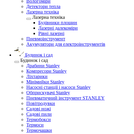
Вологоміри
Детектори тепла
Лазерна техніка
Лазерна техніка
Будівники площин
Лазерні далекоміри
Рівні лазерні
Пневмоінструмент
Акумулятори для електроінструментів
Будинок і сад
Будинок і сад
Драбини Stanley
Компресори Stanley
Ліхтарики
Мінімийки Stanley
Насосні станції і насоси Stanley
Обприскувачі Stanley
Пневматичний інструмент STANLEY
Повітродувки
Садові ножі
Садові пили
Термобокси
Термоси
Термочашки