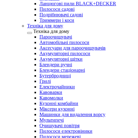
Ланцюгові пили BLACK+DECKER
Пилососи садові
Подрібнювачі садові
Триммери і коси
Техніка для дому
Техніка для дому
Пароочищувачі
Автомобільні пилососи
Аксесуари для пароочищувачів
Акумуляторні пилососи
Акумуляторні щітки
Блендери ручні
Блендери стаціонарні
Бутербродниці
Грилі
Електрочайники
Кавоварки
Кавомолки
Кухонні комбайни
Міксери кухонні
Машинки для видалення ворсу
Мультипечі
Очищувачі повітря
Пилососи електровіники
Пилососи мережеві