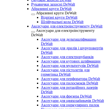
Рукавички захисні DeWalt
Абразивні круги DeWalt
Абразивні круги DeWalt
Відрізні круги DeWalt
Шліфувальні кола DeWalt
Аксесуари для електроінструменту DeWalt
Аксесуари для електроінструменту
DeWalt
Аксесуари для дельташліфмашин
DeWalt
Аксесуари для дрилів і шуруповертів
DeWalt
Аксесуари для електрорубанків
Аксесуари для кутових шліфмашин
Аксесуари для мультитулів DeWalt
Аксесуари для пістолетів для
герметика DeWalt
Аксесуари для перфоратора DeWalt
Аксесуари для пилосмоків DeWalt
Аксесуари для ротаційних лазерів
DeWalt
Аксесуари для фрезера DeWalt
Аксесуари для цвяхозабивачів DeWalt
Аксесуари для циркулярних пилок