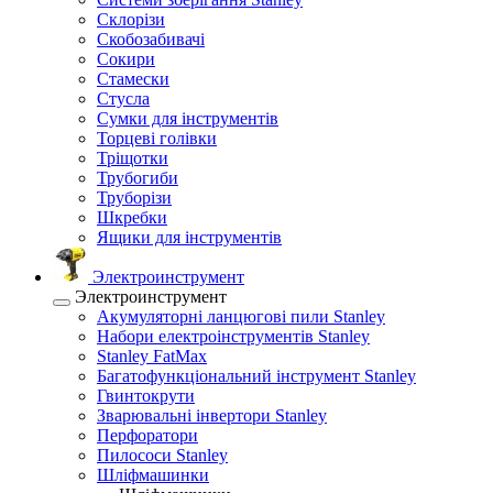
Склорізи
Скобозабивачі
Сокири
Стамески
Стусла
Сумки для інструментів
Торцеві голівки
Тріщотки
Трубогиби
Труборізи
Шкребки
Ящики для інструментів
Электроинструмент
Электроинструмент
Акумуляторні ланцюгові пили Stanley
Набори електроінструментів Stanley
Stanley FatMax
Багатофункціональний інструмент Stanley
Гвинтокрути
Зварювальні інвертори Stanley
Перфоратори
Пилососи Stanley
Шліфмашинки