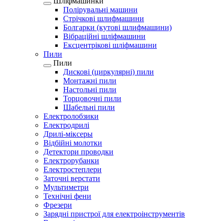
Шліфмашинки
Полірувальні машини
Стрічкові шлифмашини
Болгарки (кутові шлифмашини)
Вібраційні шліфмашини
Ексцентрікові шліфмашини
Пили
Пили
Дискові (циркулярні) пили
Монтажні пили
Настольні пили
Торцовочні пили
Шабельні пили
Електролобзики
Електродрилі
Дрилі-міксеры
Відбійні молотки
Детектори проводки
Електрорубанки
Електростеплери
Заточні верстати
Мультиметри
Технічні фени
Фрезери
Зарядні пристрої для електроінструментів