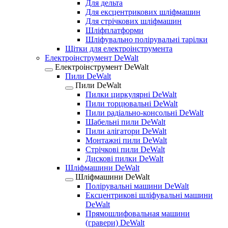
Для дельта
Для ексцентрикових шліфмашин
Для стрічкових шліфмашин
Шліфплатформи
Шліфувально полірувальні тарілки
Щітки для електроінструмента
Електроінструмент DeWalt
Електроінструмент DeWalt
Пили DeWalt
Пили DeWalt
Пилки циркулярні DeWalt
Пили торцювальні DeWalt
Пили радіально-консольні DeWalt
Шабельні пили DeWalt
Пили алігатори DeWalt
Монтажні пили DeWalt
Стрічкові пили DeWalt
Дискові пилки DeWalt
Шліфмашини DeWalt
Шліфмашини DeWalt
Полірувальні машини DeWalt
Ексцентрикові шліфувальні машини
DeWalt
Прямошлифовальная машини
(гравери) DeWalt