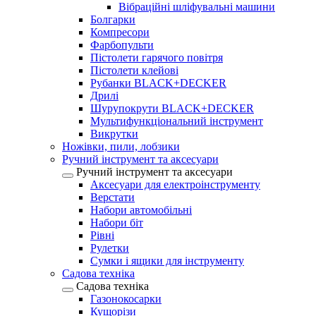
Вібраційні шліфувальні машини
Болгарки
Компресори
Фарбопульти
Пістолети гарячого повітря
Пістолети клейові
Рубанки BLACK+DECKER
Дрилі
Шурупокрути BLACK+DECKER
Мультифункціональний інструмент
Викрутки
Ножівки, пили, лобзики
Ручний інструмент та аксесуари
Ручний інструмент та аксесуари
Аксесуари для електроінструменту
Верстати
Набори автомобільні
Набори біт
Рівні
Рулетки
Сумки і ящики для інструменту
Садова техніка
Садова техніка
Газонокосарки
Кущорізи