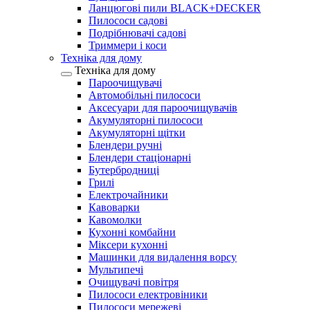
Ланцюгові пили BLACK+DECKER
Пилососи садові
Подрібнювачі садові
Триммери і коси
Техніка для дому
Техніка для дому
Пароочищувачі
Автомобільні пилососи
Аксесуари для пароочищувачів
Акумуляторні пилососи
Акумуляторні щітки
Блендери ручні
Блендери стаціонарні
Бутербродниці
Грилі
Електрочайники
Кавоварки
Кавомолки
Кухонні комбайни
Міксери кухонні
Машинки для видалення ворсу
Мультипечі
Очищувачі повітря
Пилососи електровіники
Пилососи мережеві