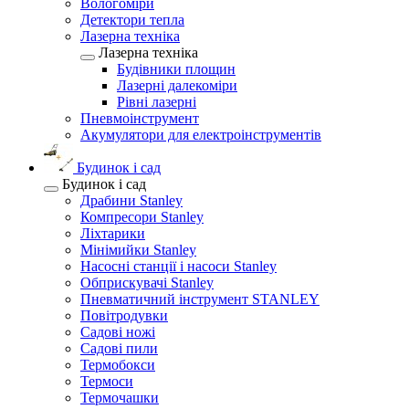
Вологоміри
Детектори тепла
Лазерна техніка
Лазерна техніка
Будівники площин
Лазерні далекоміри
Рівні лазерні
Пневмоінструмент
Акумулятори для електроінструментів
Будинок і сад
Будинок і сад
Драбини Stanley
Компресори Stanley
Ліхтарики
Мінімийки Stanley
Насосні станції і насоси Stanley
Обприскувачі Stanley
Пневматичний інструмент STANLEY
Повітродувки
Садові ножі
Садові пили
Термобокси
Термоси
Термочашки