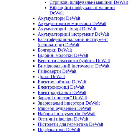
Стрічкові шліфувальні машини DeWalt
Вібраційні шліфувальні машини
DeWalt
Акумулятори DeWalt
Акумуляторні компресори DeWalt
Акумуляторні ліхтарі DeWalt
Акумуляторний інструмент DeWalt
Багатофункціональний інструмент
(реноватори) DeWalt
Болгарки DeWalt
Відбійні молотки DeWalt
Верстати алмазного буріння DeWalt
Вимірювальний інструмент DeWalt
Гайковерти DeWalt
Дрилі DeWalt
Електролобзики DeWalt
Електроножиці DeWalt
Електрорубанки DeWalt
Зарядні пристрої DeWalt
Зварювальні інвертори DeWalt
Міксери будівельні DeWalt
Набори інструментів DeWalt
Оптичні нівеліри DeWalt
Пістолети для герметика DeWalt
Перфоратори DeWalt