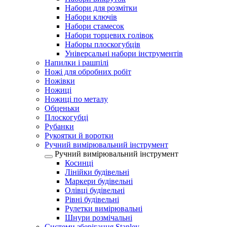
Набори для розмітки
Набори ключів
Набори стамесок
Набори торцевих голівок
Наборы плоскогубців
Універсальні набори інструментів
Напилки і рашпілі
Ножі для обробних робіт
Ножівки
Ножиці
Ножиці по металу
Обценьки
Плоскогубці
Рубанки
Рукоятки й воротки
Ручний вимірювальний інструмент
Ручний вимірювальний інструмент
Косинці
Лінійки будівельні
Маркери будівельні
Олівці будівельні
Рівні будівельні
Рулетки вимірювальні
Шнури розмічальні
Системи зберігання Stanley