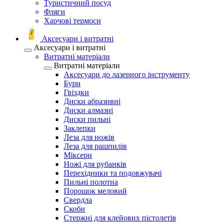
Туристичний посуд
Фляги
Харчові термоси
Аксесуари і витратні
Аксесуари і витратні
Витратні матеріали
Витратні матеріали
Аксесуари до лазерного інструменту
Бури
Гвіздки
Диски абразивні
Диски алмазні
Диски пильні
Заклепки
Леза для ножів
Леза для рашпилів
Міксери
Ножі для рубанків
Перехідники та подовжувачі
Пильні полотна
Порошок меловий
Свердла
Скоби
Стержні для клейових пістолетів