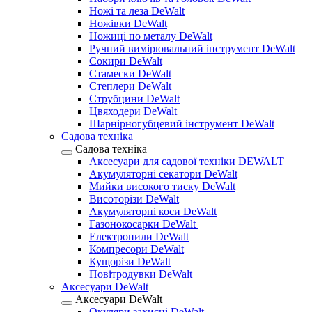
Ножі та леза DeWalt
Ножівки DeWalt
Ножиці по металу DeWalt
Ручний вимірювальний інструмент DeWalt
Сокири DeWalt
Стамески DeWalt
Степлери DeWalt
Струбцини DeWalt
Цвяходери DeWalt
Шарнірногубцевий інструмент DeWalt
Садова техніка
Садова техніка
Аксесуари для садової техніки DEWALT
Акумуляторні секатори DeWalt
Мийки високого тиску DeWalt
Висоторізи DeWalt
Акумуляторні коси DeWalt
Газонокосарки DeWalt
Електропили DeWalt
Компресори DeWalt
Кущорізи DeWalt
Повітродувки DeWalt
Аксесуари DeWalt
Аксесуари DeWalt
Окуляри захисні DeWalt