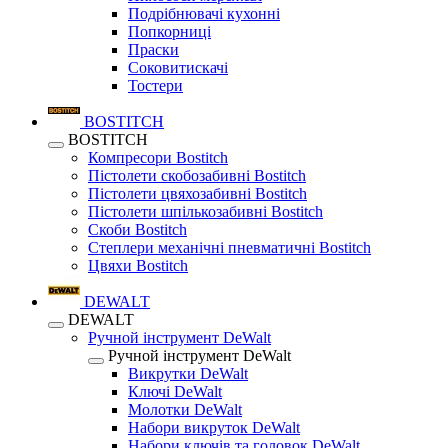
Подрібнювачі кухонні
Попкорниці
Праски
Соковитискачі
Тостери
BOSTITCH
BOSTITCH
Компресори Bostitch
Пістолети скобозабивні Bostitch
Пістолети цвяхозабивні Bostitch
Пістолети шпількозабивні Bostitch
Скоби Bostitch
Степлери механічні пневматичні Bostitch
Цвяхи Bostitch
DEWALT
DEWALT
Ручной інструмент DeWalt
Ручной інструмент DeWalt
Викрутки DeWalt
Ключі DeWalt
Молотки DeWalt
Набори викруток DeWalt
Набори ключів та головок DeWalt