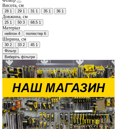
Фільтр
Висота, см
28
1
29
1
31
1
35
1
36
1
Довжина, см
25
1
50
3
68,5
1
Матеріал
нейлон
4
поліестер
6
Ширина, см
30
2
33
2
45
1
Фільтр
Виберіть фільтри