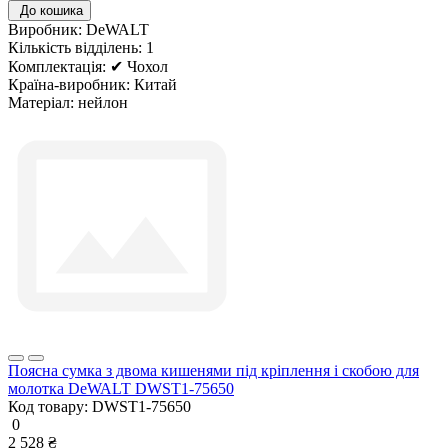
До кошика
Виробник:
DeWALT
Кількість відділень:
1
Комплектація:
✔ Чохол
Країна-виробник:
Китай
Матеріал:
нейлон
Поясна сумка з двома кишенями під кріплення і скобою для
молотка DeWALT DWST1-75650
Код товару:
DWST1-75650
0
2 528 ₴