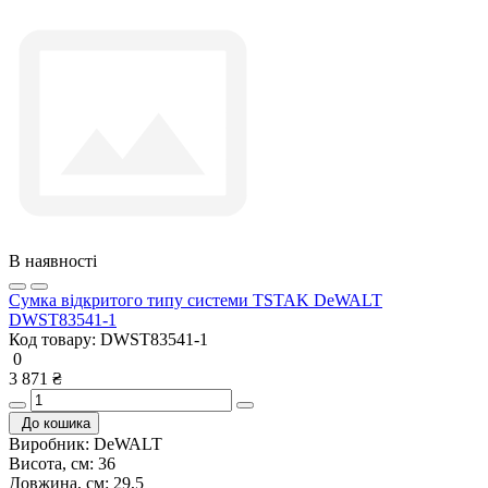
В наявності
Сумка відкритого типу системи TSTAK DeWALT
DWST83541-1
Код товару:
DWST83541-1
0
3 871 ₴
До кошика
Виробник:
DeWALT
Висота, см:
36
Довжина, см:
29,5