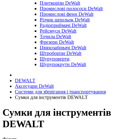
Плиткорізи DeWalt
Промислові пилососи DeWalt
Промислові фени DeWalt
Різчик шпильок DeWalt
Радіоприймачі DeWalt
Рейсмуси DeWalt
Точила DeWalt
Фрезери DeWalt
Цвяхозабивачі DeWalt
Штроборізи DeWalt
Шуруповерти
Шурупокрути DeWalt
DEWALT
Аксесуари DeWalt
Системи для зберігання і транспортування
Сумки для інструментів DEWALT
Сумки для інструментів
DEWALT