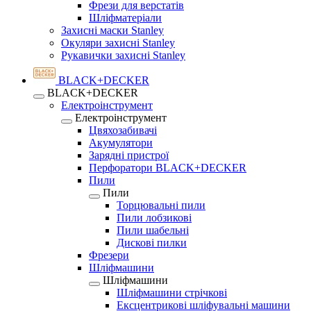
Фрези для верстатів
Шліфматеріали
Захисні маски Stanley
Окуляри захисні Stanley
Рукавички захисні Stanley
BLACK+DECKER
BLACK+DECKER
Електроінструмент
Електроінструмент
Цвяхозабивачі
Акумулятори
Зарядні пристрої
Перфоратори BLACK+DECKER
Пили
Пили
Торцювальні пили
Пили лобзикові
Пили шабельні
Дискові пилки
Фрезери
Шліфмашини
Шліфмашини
Шліфмашини стрічкові
Ексцентрикові шліфувальні машини