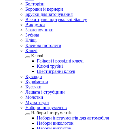
Болторізи
Бородки й кернери
Бруски для заточування
Візки транспортувальні Stanley
Викрутки
Заклепочники
Зубила
Кліщі
Клейові пістолети
Ключі
Ключі
Гайкові і розвідні ключі
Ключі трубні
Шестигранні ключі
Кувалди
Курвіметри
Кусачки
Лещата і струбцини
Молотки
Мультитули
Набори інструментів
Набори інструментів
Набори інструментів для автомобіля
Набори виколоток
Набори викруток