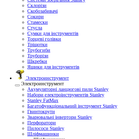
Склорізи
Скобозабивачі
Сокири
Стамески
Стусла
Сумки для інструментів
Торцеві голівки
Тріщотки
Трубогиби
Труборізи
Шкребки
Ящики для інструментів
Электроинструмент
Электроинструмент
Акумуляторні ланцюгові пили Stanley
Набори електроінструментів Stanley
Stanley FatMax
Багатофункціональний інструмент Stanley
Гвинтокрути
Зварювальні інвертори Stanley
Перфоратори
Пилососи Stanley
Шліфмашинки