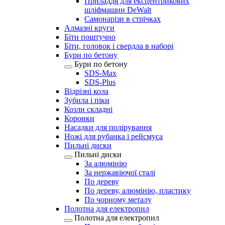
Приладдя для ексцентрикових
шліфмашин DeWalt
Самонарізи в стрічках
Алмазні круги
Біти поштучно
Біти, головок і свердла в наборі
Бури по бетону
Бури по бетону
SDS-Max
SDS-Plus
Відрізні кола
Зубила і піки
Козли складні
Коронки
Насадки для полірування
Ножі для рубанка і рейсмуса
Пильні диски
Пильні диски
За алюмінію
За нержавіючої сталі
По дереву
По дереву, алюмінію, пластику
По чорному металу
Полотна для електропил
Полотна для електропил