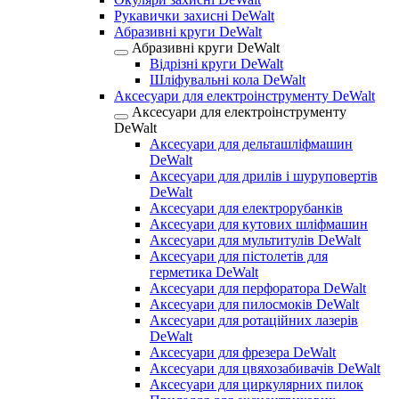
Рукавички захисні DeWalt
Абразивні круги DeWalt
Абразивні круги DeWalt
Відрізні круги DeWalt
Шліфувальні кола DeWalt
Аксесуари для електроінструменту DeWalt
Аксесуари для електроінструменту
DeWalt
Аксесуари для дельташліфмашин
DeWalt
Аксесуари для дрилів і шуруповертів
DeWalt
Аксесуари для електрорубанків
Аксесуари для кутових шліфмашин
Аксесуари для мультитулів DeWalt
Аксесуари для пістолетів для
герметика DeWalt
Аксесуари для перфоратора DeWalt
Аксесуари для пилосмоків DeWalt
Аксесуари для ротаційних лазерів
DeWalt
Аксесуари для фрезера DeWalt
Аксесуари для цвяхозабивачів DeWalt
Аксесуари для циркулярних пилок