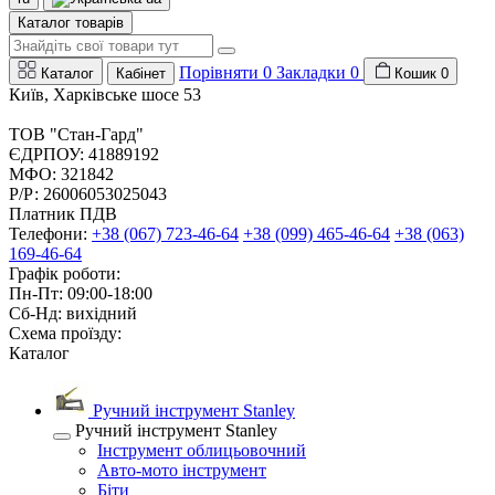
Каталог товарів
Порівняти
0
Закладки
0
Каталог
Кабінет
Кошик
0
Київ, Харківське шосе 53
ТОВ "Стан-Гард"
ЄДРПОУ: 41889192
МФО: 321842
Р/Р: 26006053025043
Платник ПДВ
Телефони:
+38 (067) 723-46-64
+38 (099) 465-46-64
+38 (063)
169-46-64
Графік роботи:
Пн-Пт: 09:00-18:00
Сб-Нд: вихідний
Схема проїзду:
Каталог
Ручний інструмент Stanley
Ручний інструмент Stanley
Інструмент облицьовочний
Авто-мото інструмент
Біти