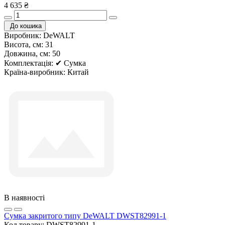
4 635 ₴
До кошика
Виробник:
DeWALT
Висота, см:
31
Довжина, см:
50
Комплектація:
✔ Сумка
Країна-виробник:
Китай
В наявності
Сумка закритого типу DeWALT DWST82991-1
Код товару:
DWST82991-1