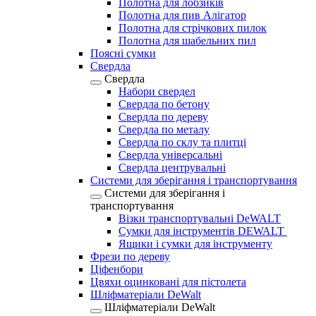
Полотна для лобзиків
Полотна для пив Алігатор
Полотна для стрічкових пилок
Полотна для шабельних пил
Поясні сумки
Свердла
Свердла
Набори свердел
Свердла по бетону
Свердла по дереву
Свердла по металу
Свердла по склу та плитці
Свердла універсальні
Свердла центрувальні
Системи для зберігання і транспортування
Системи для зберігання і
транспортування
Візки транспортувальні DeWALT
Сумки для інструментів DEWALT
Ящики і сумки для інструменту
Фрези по дереву
Ціфенбори
Цвяхи оцинковані для пістолета
Шліфматеріали DeWalt
Шліфматеріали DeWalt