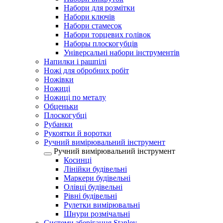
Набори для розмітки
Набори ключів
Набори стамесок
Набори торцевих голівок
Наборы плоскогубців
Універсальні набори інструментів
Напилки і рашпілі
Ножі для обробних робіт
Ножівки
Ножиці
Ножиці по металу
Обценьки
Плоскогубці
Рубанки
Рукоятки й воротки
Ручний вимірювальний інструмент
Ручний вимірювальний інструмент
Косинці
Лінійки будівельні
Маркери будівельні
Олівці будівельні
Рівні будівельні
Рулетки вимірювальні
Шнури розмічальні
Системи зберігання Stanley