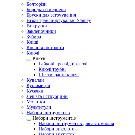
Болторізи
Бородки й кернери
Бруски для заточування
Візки транспортувальні Stanley
Викрутки
Заклепочники
Зубила
Кліщі
Клейові пістолети
Ключі
Ключі
Гайкові і розвідні ключі
Ключі трубні
Шестигранні ключі
Кувалди
Курвіметри
Кусачки
Лещата і струбцини
Молотки
Мультитули
Набори інструментів
Набори інструментів
Набори інструментів для автомобіля
Набори виколоток
Набори викруток