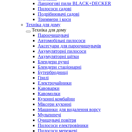
Ланцюгові пили BLACK+DECKER
Пилососи садові
Подрібнювачі садові
Триммери і коси
Техніка для дому
Техніка для дому
Пароочищувачі
Автомобільні пилососи
Аксесуари для пароочищувачів
Акумуляторні пилососи
Акумуляторні щітки
Блендери ручні
Блендери стаціонарні
Бутербродниці
Грилі
Електрочайники
Кавоварки
Кавомолки
Кухонні комбайни
Міксери кухонні
Машинки для видалення ворсу
Мультипечі
Очищувачі повітря
Пилососи електровіники
Пилососи мережеві