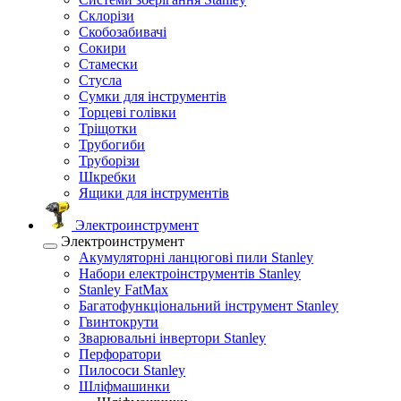
Склорізи
Скобозабивачі
Сокири
Стамески
Стусла
Сумки для інструментів
Торцеві голівки
Тріщотки
Трубогиби
Труборізи
Шкребки
Ящики для інструментів
Электроинструмент
Электроинструмент
Акумуляторні ланцюгові пили Stanley
Набори електроінструментів Stanley
Stanley FatMax
Багатофункціональний інструмент Stanley
Гвинтокрути
Зварювальні інвертори Stanley
Перфоратори
Пилососи Stanley
Шліфмашинки