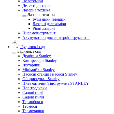
Вологоміри
Детектори тепла
Лазерна техніка
Лазерна техніка
Будівники площин
Лазерні далекоміри
Рівні лазерні
Пневмоінструмент
Акумулятори для електроінструментів
Будинок і сад
Будинок і сад
Драбини Stanley
Компресори Stanley
Ліхтарики
Мінімийки Stanley
Насосні станції і насоси Stanley
Обприскувачі Stanley
Пневматичний інструмент STANLEY
Повітродувки
Садові ножі
Садові пили
Термобокси
Термоси
Термочашки