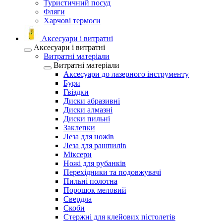
Туристичний посуд
Фляги
Харчові термоси
Аксесуари і витратні
Аксесуари і витратні
Витратні матеріали
Витратні матеріали
Аксесуари до лазерного інструменту
Бури
Гвіздки
Диски абразивні
Диски алмазні
Диски пильні
Заклепки
Леза для ножів
Леза для рашпилів
Міксери
Ножі для рубанків
Перехідники та подовжувачі
Пильні полотна
Порошок меловий
Свердла
Скоби
Стержні для клейових пістолетів