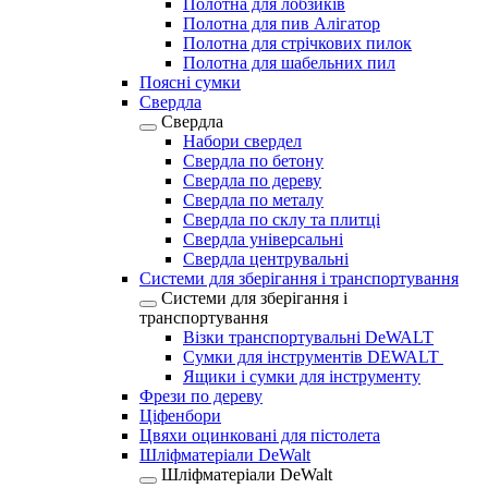
Полотна для лобзиків
Полотна для пив Алігатор
Полотна для стрічкових пилок
Полотна для шабельних пил
Поясні сумки
Свердла
Свердла
Набори свердел
Свердла по бетону
Свердла по дереву
Свердла по металу
Свердла по склу та плитці
Свердла універсальні
Свердла центрувальні
Системи для зберігання і транспортування
Системи для зберігання і
транспортування
Візки транспортувальні DeWALT
Сумки для інструментів DEWALT
Ящики і сумки для інструменту
Фрези по дереву
Ціфенбори
Цвяхи оцинковані для пістолета
Шліфматеріали DeWalt
Шліфматеріали DeWalt