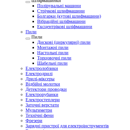
Шліфмашинки
Полірувальні машини
Стрічкові шлифмашини
Болгарки (кутові шлифмашини)
Вібраційні шліфмашини
Ексцентрікові шліфмашини
Пили
Пили
Дискові (циркулярні) пили
Монтажні пили
Настольні пили
Торцовочні пили
Шабельні пили
Електролобзики
Електродрилі
Дрилі-міксеры
Відбійні молотки
Детектори проводки
Електрорубанки
Електростеплери
Заточні верстати
Мультиметри
Технічні фени
Фрезери
Зарядні пристрої для електроінструментів