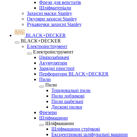
Фрези для верстатів
Шліфматеріали
Захисні маски Stanley
Окуляри захисні Stanley
Рукавички захисні Stanley
BLACK+DECKER
BLACK+DECKER
Електроінструмент
Електроінструмент
Цвяхозабивачі
Акумулятори
Зарядні пристрої
Перфоратори BLACK+DECKER
Пили
Пили
Торцювальні пили
Пили лобзикові
Пили шабельні
Дискові пилки
Фрезери
Шліфмашини
Шліфмашини
Шліфмашини стрічкові
Ексцентрикові шліфувальні машини