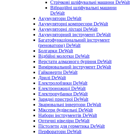
Стрічкові шліфувальні машини DeWalt
Вібраційні шліфувальні машини
DeWalt
Акумулятори DeWalt
Акумуляторні компресори DeWalt
Акумуляторні ліхтарі DeWalt
Акумуляторний інструмент DeWalt
Багатофункціональний інструмент
(реноватори) DeWalt
Болгарки DeWalt
Відбійні молотки DeWalt
Верстати алмазного буріння DeWalt
Вимірювальний інструмент DeWalt
Гайковерти DeWalt
Дрилі DeWalt
Електролобзики DeWalt
Електроножиці DeWalt
Електрорубанки DeWalt
Зарядні пристрої DeWalt
Зварювальні інвертори DeWalt
Міксери будівельні DeWalt
Набори інструментів DeWalt
Оптичні нівеліри DeWalt
Пістолети для герметика DeWalt
Перфоратори DeWalt