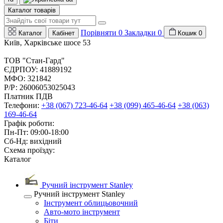
Каталог товарів
Порівняти
0
Закладки
0
Каталог
Кабінет
Кошик
0
Київ, Харківське шосе 53
ТОВ "Стан-Гард"
ЄДРПОУ: 41889192
МФО: 321842
Р/Р: 26006053025043
Платник ПДВ
Телефони:
+38 (067) 723-46-64
+38 (099) 465-46-64
+38 (063)
169-46-64
Графік роботи:
Пн-Пт: 09:00-18:00
Сб-Нд: вихідний
Схема проїзду:
Каталог
Ручний інструмент Stanley
Ручний інструмент Stanley
Інструмент облицьовочний
Авто-мото інструмент
Біти