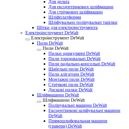
Для дельта
Для ексцентрикових шліфмашин
Для стрічкових шліфмашин
Шліфплатформи
Шліфувально полірувальні тарілки
Щітки для електроінструмента
Електроінструмент DeWalt
Електроінструмент DeWalt
Пили DeWalt
Пили DeWalt
Пилки циркулярні DeWalt
Пили торцювальні DeWalt
Пили радіально-консольні DeWalt
Шабельні пили DeWalt
Пили алігатори DeWalt
Монтажні пили DeWalt
Стрічкові пили DeWalt
Дискові пилки DeWalt
Шліфмашини DeWalt
Шліфмашини DeWalt
Полірувальні машини DeWalt
Ексцентрикові шліфувальні машини
DeWalt
Прямошлифовальная машини
(гравери) DeWalt