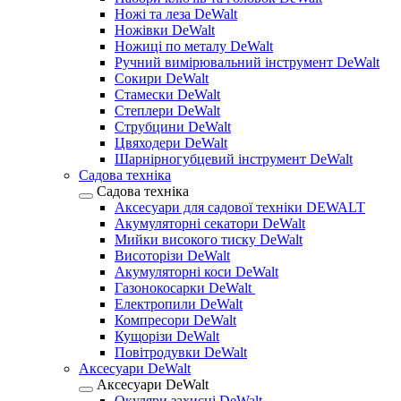
Ножі та леза DeWalt
Ножівки DeWalt
Ножиці по металу DeWalt
Ручний вимірювальний інструмент DeWalt
Сокири DeWalt
Стамески DeWalt
Степлери DeWalt
Струбцини DeWalt
Цвяходери DeWalt
Шарнірногубцевий інструмент DeWalt
Садова техніка
Садова техніка
Аксесуари для садової техніки DEWALT
Акумуляторні секатори DeWalt
Мийки високого тиску DeWalt
Висоторізи DeWalt
Акумуляторні коси DeWalt
Газонокосарки DeWalt
Електропили DeWalt
Компресори DeWalt
Кущорізи DeWalt
Повітродувки DeWalt
Аксесуари DeWalt
Аксесуари DeWalt
Окуляри захисні DeWalt