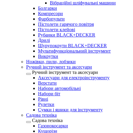
Вібраційні шліфувальні машини
Болгарки
Компресори
Фарбопульти
Пістолети гарячого повітря
Пістолети клейові
Рубанки BLACK+DECKER
Дрилі
Шурупокрути BLACK+DECKER
Мультифункціональний інструмент
Викрутки
Ножівки, пили, лобзики
Ручний інструмент та аксесуари
Ручний інструмент та аксесуари
Аксесуари для електроінструменту
Верстати
Набори автомобільні
Набори біт
Рівні
Рулетки
Сумки і ящики для інструменту
Садова техніка
Садова техніка
Газонокосарки
Кущорізи