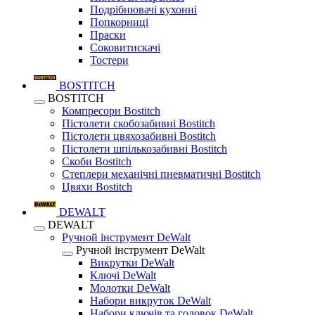
Подрібнювачі кухонні
Попкорниці
Праски
Соковитискачі
Тостери
BOSTITCH
BOSTITCH
Компресори Bostitch
Пістолети скобозабивні Bostitch
Пістолети цвяхозабивні Bostitch
Пістолети шпількозабивні Bostitch
Скоби Bostitch
Степлери механічні пневматичні Bostitch
Цвяхи Bostitch
DEWALT
DEWALT
Ручной інструмент DeWalt
Ручной інструмент DeWalt
Викрутки DeWalt
Ключі DeWalt
Молотки DeWalt
Набори викруток DeWalt
Набори ключів та головок DeWalt