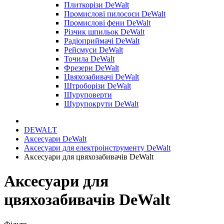
Плиткорізи DeWalt
Промислові пилососи DeWalt
Промислові фени DeWalt
Різчик шпильок DeWalt
Радіоприймачі DeWalt
Рейсмуси DeWalt
Точила DeWalt
Фрезери DeWalt
Цвяхозабивачі DeWalt
Штроборізи DeWalt
Шуруповерти
Шурупокрути DeWalt
DEWALT
Аксесуари DeWalt
Аксесуари для електроінструменту DeWalt
Аксесуари для цвяхозабивачів DeWalt
Аксесуари для
цвяхозабивачів DeWalt