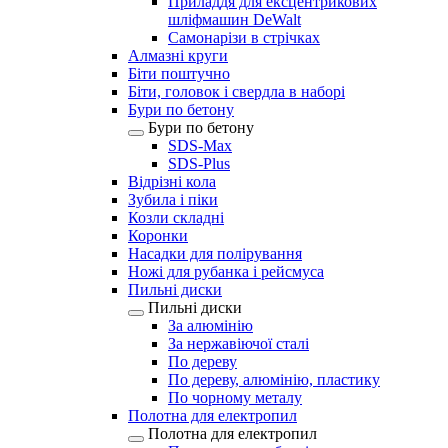
Приладдя для ексцентрикових
шліфмашин DeWalt
Самонарізи в стрічках
Алмазні круги
Біти поштучно
Біти, головок і свердла в наборі
Бури по бетону
Бури по бетону
SDS-Max
SDS-Plus
Відрізні кола
Зубила і піки
Козли складні
Коронки
Насадки для полірування
Ножі для рубанка і рейсмуса
Пильні диски
Пильні диски
За алюмінію
За нержавіючої сталі
По дереву
По дереву, алюмінію, пластику
По чорному металу
Полотна для електропил
Полотна для електропил