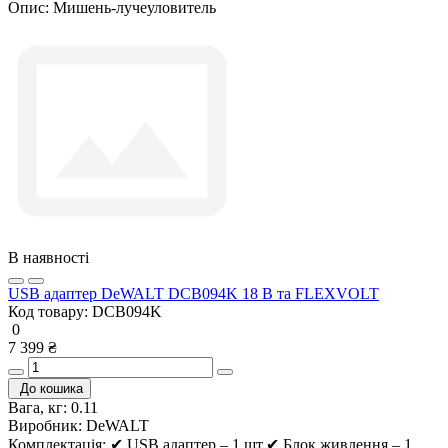
Опис:
Мишень-лучеуловитель
В наявності
USB адаптер DeWALT DCB094K 18 В та FLEXVOLT
Код товару:
DCB094K
0
7 399 ₴
До кошика
Вага, кг:
0.11
Виробник:
DeWALT
Комплектація:
✔ USB адаптер – 1 шт.✔ Блок живлення – 1