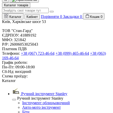
Каталог товарів
Порівняти
0
Закладки
0
Каталог
Кабінет
Кошик
0
Київ, Харківське шосе 53
ТОВ "Стан-Гард"
ЄДРПОУ: 41889192
МФО: 321842
Р/Р: 26006053025043
Платник ПДВ
Телефони:
+38 (067) 723-46-64
+38 (099) 465-46-64
+38 (063)
169-46-64
Графік роботи:
Пн-Пт: 09:00-18:00
Сб-Нд: вихідний
Схема проїзду:
Каталог
Ручний інструмент Stanley
Ручний інструмент Stanley
Інструмент облицьовочний
Авто-мото інструмент
Біти