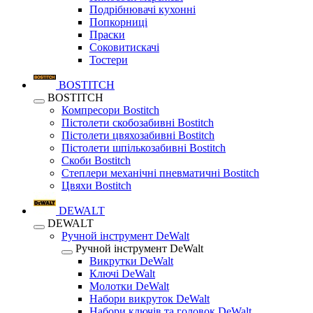
Подрібнювачі кухонні
Попкорниці
Праски
Соковитискачі
Тостери
BOSTITCH
BOSTITCH
Компресори Bostitch
Пістолети скобозабивні Bostitch
Пістолети цвяхозабивні Bostitch
Пістолети шпількозабивні Bostitch
Скоби Bostitch
Степлери механічні пневматичні Bostitch
Цвяхи Bostitch
DEWALT
DEWALT
Ручной інструмент DeWalt
Ручной інструмент DeWalt
Викрутки DeWalt
Ключі DeWalt
Молотки DeWalt
Набори викруток DeWalt
Набори ключів та головок DeWalt