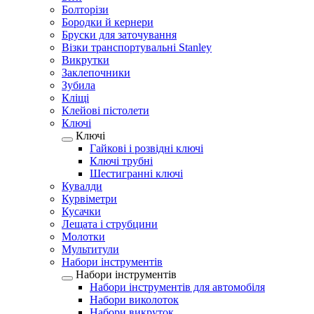
Болторізи
Бородки й кернери
Бруски для заточування
Візки транспортувальні Stanley
Викрутки
Заклепочники
Зубила
Кліщі
Клейові пістолети
Ключі
Ключі
Гайкові і розвідні ключі
Ключі трубні
Шестигранні ключі
Кувалди
Курвіметри
Кусачки
Лещата і струбцини
Молотки
Мультитули
Набори інструментів
Набори інструментів
Набори інструментів для автомобіля
Набори виколоток
Набори викруток