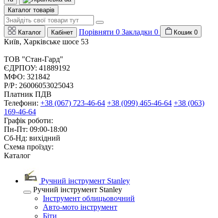
Каталог товарів
Порівняти
0
Закладки
0
Каталог
Кабінет
Кошик
0
Київ, Харківське шосе 53
ТОВ "Стан-Гард"
ЄДРПОУ: 41889192
МФО: 321842
Р/Р: 26006053025043
Платник ПДВ
Телефони:
+38 (067) 723-46-64
+38 (099) 465-46-64
+38 (063)
169-46-64
Графік роботи:
Пн-Пт: 09:00-18:00
Сб-Нд: вихідний
Схема проїзду:
Каталог
Ручний інструмент Stanley
Ручний інструмент Stanley
Інструмент облицьовочний
Авто-мото інструмент
Біти