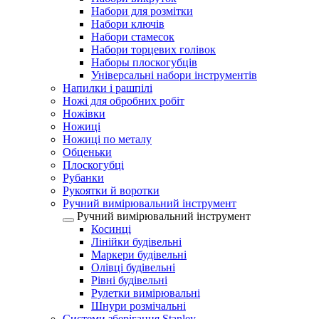
Набори для розмітки
Набори ключів
Набори стамесок
Набори торцевих голівок
Наборы плоскогубців
Універсальні набори інструментів
Напилки і рашпілі
Ножі для обробних робіт
Ножівки
Ножиці
Ножиці по металу
Обценьки
Плоскогубці
Рубанки
Рукоятки й воротки
Ручний вимірювальний інструмент
Ручний вимірювальний інструмент
Косинці
Лінійки будівельні
Маркери будівельні
Олівці будівельні
Рівні будівельні
Рулетки вимірювальні
Шнури розмічальні
Системи зберігання Stanley