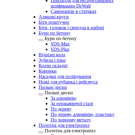
Приладдя для ексцентрикових
шліфмашин DeWalt
Самонарізи в стрічках
Алмазні круги
Біти поштучно
Біти, головок і свердла в наборі
Бури по бетону
Бури по бетону
SDS-Max
SDS-Plus
Відрізні кола
Зубила і піки
Козли складні
Коронки
Насадки для полірування
Ножі для рубанка і рейсмуса
Пильні диски
Пильні диски
За алюмінію
За нержавіючої сталі
По дереву
По дереву, алюмінію, пластику
По чорному металу
Полотна для електропил
Полотна для електропил