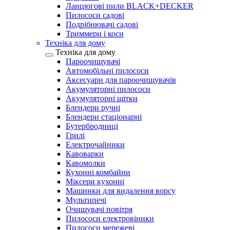
Ланцюгові пили BLACK+DECKER
Пилососи садові
Подрібнювачі садові
Триммери і коси
Техніка для дому
Техніка для дому
Пароочищувачі
Автомобільні пилососи
Аксесуари для пароочищувачів
Акумуляторні пилососи
Акумуляторні щітки
Блендери ручні
Блендери стаціонарні
Бутербродниці
Грилі
Електрочайники
Кавоварки
Кавомолки
Кухонні комбайни
Міксери кухонні
Машинки для видалення ворсу
Мультипечі
Очищувачі повітря
Пилососи електровіники
Пилососи мережеві