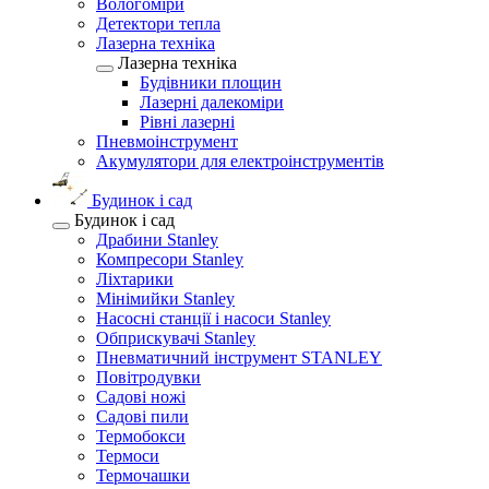
Вологоміри
Детектори тепла
Лазерна техніка
Лазерна техніка
Будівники площин
Лазерні далекоміри
Рівні лазерні
Пневмоінструмент
Акумулятори для електроінструментів
Будинок і сад
Будинок і сад
Драбини Stanley
Компресори Stanley
Ліхтарики
Мінімийки Stanley
Насосні станції і насоси Stanley
Обприскувачі Stanley
Пневматичний інструмент STANLEY
Повітродувки
Садові ножі
Садові пили
Термобокси
Термоси
Термочашки