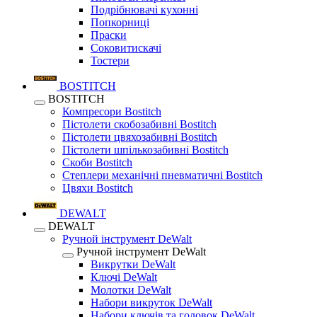
Подрібнювачі кухонні
Попкорниці
Праски
Соковитискачі
Тостери
BOSTITCH
BOSTITCH
Компресори Bostitch
Пістолети скобозабивні Bostitch
Пістолети цвяхозабивні Bostitch
Пістолети шпількозабивні Bostitch
Скоби Bostitch
Степлери механічні пневматичні Bostitch
Цвяхи Bostitch
DEWALT
DEWALT
Ручной інструмент DeWalt
Ручной інструмент DeWalt
Викрутки DeWalt
Ключі DeWalt
Молотки DeWalt
Набори викруток DeWalt
Набори ключів та головок DeWalt