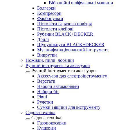
Вібраційні шліфувальні машини
Болгарки
Компресори
Фарбопульти
Пістолети гарячого повітря
Пістолети клейові
Рубанки BLACK+DECKER
Дрилі
Шурупокрути BLACK+DECKER
Мультифункціональний інструмент
Викрутки
Ножівки, пили, лобзики
Ручний інструмент та аксесуари
Ручний інструмент та аксесуари
Аксесуари для електроінструменту
Верстати
Набори автомобільні
Набори біт
Рівні
Рулетки
Сумки і ящики для інструменту
Садова техніка
Садова техніка
Газонокосарки
Кущорізи