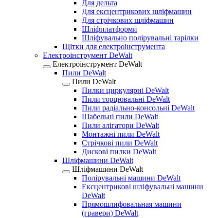
Для дельта
Для ексцентрикових шліфмашин
Для стрічкових шліфмашин
Шліфплатформи
Шліфувально полірувальні тарілки
Щітки для електроінструмента
Електроінструмент DeWalt
Електроінструмент DeWalt
Пили DeWalt
Пили DeWalt
Пилки циркулярні DeWalt
Пили торцювальні DeWalt
Пили радіально-консольні DeWalt
Шабельні пили DeWalt
Пили алігатори DeWalt
Монтажні пили DeWalt
Стрічкові пили DeWalt
Дискові пилки DeWalt
Шліфмашини DeWalt
Шліфмашини DeWalt
Полірувальні машини DeWalt
Ексцентрикові шліфувальні машини
DeWalt
Прямошлифовальная машини
(гравери) DeWalt