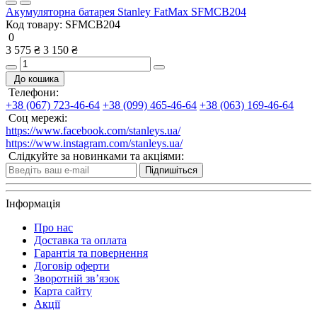
Акумуляторна батарея Stanley FatMax SFMCB204
Код товару:
SFMCB204
0
3 575 ₴
3 150 ₴
До кошика
Телефони:
+38 (067) 723-46-64
+38 (099) 465-46-64
+38 (063) 169-46-64
Соц мережі:
https://www.facebook.com/stanleys.ua/
https://www.instagram.com/stanleys.ua/
Слідкуйте за новинками та акціями:
Підпишіться
Інформація
Про нас
Доставка та оплата
Гарантія та повернення
Договір оферти
Зворотній зв’язок
Карта сайту
Акції