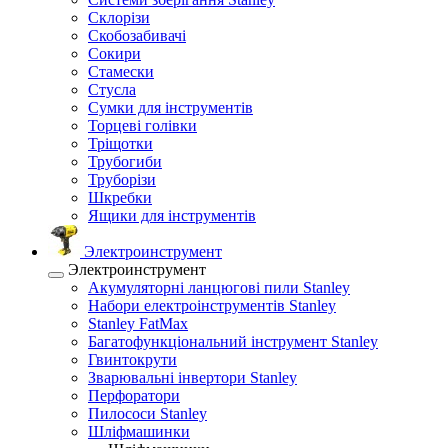
Склорізи
Скобозабивачі
Сокири
Стамески
Стусла
Сумки для інструментів
Торцеві голівки
Тріщотки
Трубогиби
Труборізи
Шкребки
Ящики для інструментів
Электроинструмент
Электроинструмент
Акумуляторні ланцюгові пили Stanley
Набори електроінструментів Stanley
Stanley FatMax
Багатофункціональний інструмент Stanley
Гвинтокрути
Зварювальні інвертори Stanley
Перфоратори
Пилососи Stanley
Шліфмашинки