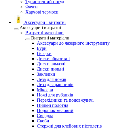
Туристичний посуд
Фляги
Харчові термоси
Аксесуари і витратні
Аксесуари і витратні
Витратні матеріали
Витратні матеріали
Аксесуари до лазерного інструменту
Бури
Гвіздки
Диски абразивні
Диски алмазні
Диски пильні
Заклепки
Леза для ножів
Леза для рашпилів
Міксери
Ножі для рубанків
Перехідники та подовжувачі
Пильні полотна
Порошок меловий
Свердла
Скоби
Стержні для клейових пістолетів