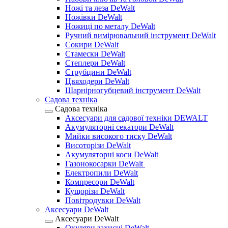
Ножі та леза DeWalt
Ножівки DeWalt
Ножиці по металу DeWalt
Ручний вимірювальний інструмент DeWalt
Сокири DeWalt
Стамески DeWalt
Степлери DeWalt
Струбцини DeWalt
Цвяходери DeWalt
Шарнірногубцевий інструмент DeWalt
Садова техніка
Садова техніка
Аксесуари для садової техніки DEWALT
Акумуляторні секатори DeWalt
Мийки високого тиску DeWalt
Висоторізи DeWalt
Акумуляторні коси DeWalt
Газонокосарки DeWalt
Електропили DeWalt
Компресори DeWalt
Кущорізи DeWalt
Повітродувки DeWalt
Аксесуари DeWalt
Аксесуари DeWalt
Окуляри захисні DeWalt