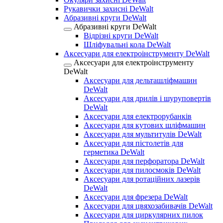
Рукавички захисні DeWalt
Абразивні круги DeWalt
Абразивні круги DeWalt
Відрізні круги DeWalt
Шліфувальні кола DeWalt
Аксесуари для електроінструменту DeWalt
Аксесуари для електроінструменту
DeWalt
Аксесуари для дельташліфмашин
DeWalt
Аксесуари для дрилів і шуруповертів
DeWalt
Аксесуари для електрорубанків
Аксесуари для кутових шліфмашин
Аксесуари для мультитулів DeWalt
Аксесуари для пістолетів для
герметика DeWalt
Аксесуари для перфоратора DeWalt
Аксесуари для пилосмоків DeWalt
Аксесуари для ротаційних лазерів
DeWalt
Аксесуари для фрезера DeWalt
Аксесуари для цвяхозабивачів DeWalt
Аксесуари для циркулярних пилок