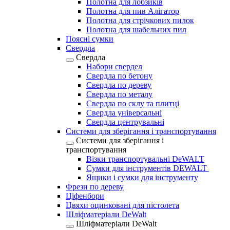
Полотна для лобзиків
Полотна для пив Алігатор
Полотна для стрічкових пилок
Полотна для шабельних пил
Поясні сумки
Свердла
Свердла
Набори свердел
Свердла по бетону
Свердла по дереву
Свердла по металу
Свердла по склу та плитці
Свердла універсальні
Свердла центрувальні
Системи для зберігання і транспортування
Системи для зберігання і
транспортування
Візки транспортувальні DeWALT
Сумки для інструментів DEWALT
Ящики і сумки для інструменту
Фрези по дереву
Ціфенбори
Цвяхи оцинковані для пістолета
Шліфматеріали DeWalt
Шліфматеріали DeWalt