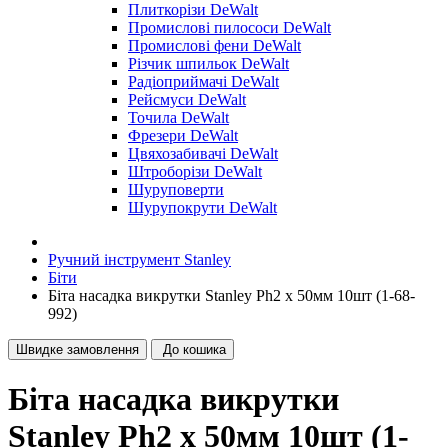
Плиткорізи DeWalt
Промислові пилососи DeWalt
Промислові фени DeWalt
Різчик шпильок DeWalt
Радіоприймачі DeWalt
Рейсмуси DeWalt
Точила DeWalt
Фрезери DeWalt
Цвяхозабивачі DeWalt
Штроборізи DeWalt
Шуруповерти
Шурупокрути DeWalt
Ручний інструмент Stanley
Біти
Біта насадка викрутки Stanley Ph2 x 50мм 10шт (1-68-
992)
Швидке замовлення
До кошика
Біта насадка викрутки
Stanley Ph2 x 50мм 10шт (1-