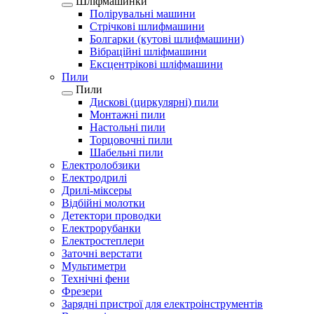
Шліфмашинки
Полірувальні машини
Стрічкові шлифмашини
Болгарки (кутові шлифмашини)
Вібраційні шліфмашини
Ексцентрікові шліфмашини
Пили
Пили
Дискові (циркулярні) пили
Монтажні пили
Настольні пили
Торцовочні пили
Шабельні пили
Електролобзики
Електродрилі
Дрилі-міксеры
Відбійні молотки
Детектори проводки
Електрорубанки
Електростеплери
Заточні верстати
Мультиметри
Технічні фени
Фрезери
Зарядні пристрої для електроінструментів