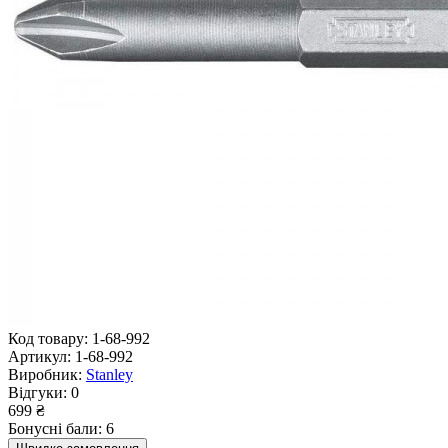
Код товару:
1-68-992
Артикул:
1-68-992
Виробник:
Stanley
Відгуки:
0
699 ₴
Бонусні бали: 6