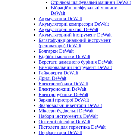
Стрічкові шліфувальні машини DeWalt
Вібраційні шліфувальні машини
DeWalt
Акумулятори DeWalt
Акумуляторні компресори DeWalt
Акумуляторні ліхтарі DeWalt
Акумуляторний інструмент DeWalt
Багатофункціональний інструмент
(реноватори) DeWalt
Болгарки DeWalt
Відбійні молотки DeWalt
Верстати алмазного буріння DeWalt
Вимірювальний інструмент DeWalt
Гайковерти DeWalt
Дрилі DeWalt
Електролобзики DeWalt
Електроножиці DeWalt
Електрорубанки DeWalt
Зарядні пристрої DeWalt
Зварювальні інвертори DeWalt
Міксери будівельні DeWalt
Набори інструментів DeWalt
Оптичні нівеліри DeWalt
Пістолети для герметика DeWalt
Перфоратори DeWalt