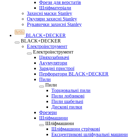
Фрези для верстатів
Шліфматеріали
Захисні маски Stanley
Окуляри захисні Stanley
Рукавички захисні Stanley
BLACK+DECKER
BLACK+DECKER
Електроінструмент
Електроінструмент
Цвяхозабивачі
Акумулятори
Зарядні пристрої
Перфоратори BLACK+DECKER
Пили
Пили
Торцювальні пили
Пили лобзикові
Пили шабельні
Дискові пилки
Фрезери
Шліфмашини
Шліфмашини
Шліфмашини стрічкові
Ексцентрикові шліфувальні машини