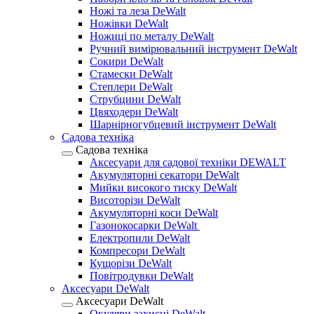
Ножі та леза DeWalt
Ножівки DeWalt
Ножиці по металу DeWalt
Ручний вимірювальний інструмент DeWalt
Сокири DeWalt
Стамески DeWalt
Степлери DeWalt
Струбцини DeWalt
Цвяходери DeWalt
Шарнірногубцевий інструмент DeWalt
Садова техніка
Садова техніка
Аксесуари для садової техніки DEWALT
Акумуляторні секатори DeWalt
Мийки високого тиску DeWalt
Висоторізи DeWalt
Акумуляторні коси DeWalt
Газонокосарки DeWalt
Електропили DeWalt
Компресори DeWalt
Кущорізи DeWalt
Повітродувки DeWalt
Аксесуари DeWalt
Аксесуари DeWalt
Окуляри захисні DeWalt