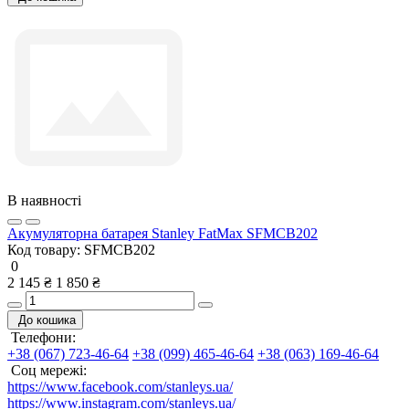
В наявності
Акумуляторна батарея Stanley FatMax SFMCB202
Код товару:
SFMCB202
0
2 145 ₴
1 850 ₴
До кошика
Телефони:
+38 (067) 723-46-64
+38 (099) 465-46-64
+38 (063) 169-46-64
Соц мережі:
https://www.facebook.com/stanleys.ua/
https://www.instagram.com/stanleys.ua/