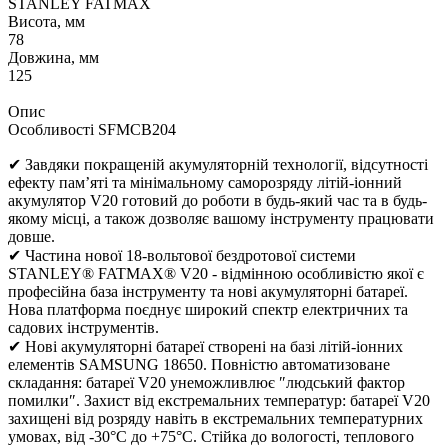
STANLEY FATMAX
Висота, мм
78
Довжина, мм
125
Опис
Особливості SFMCB204
✔ Завдяки покращеній акумуляторній технології, відсутності
ефекту пам’яті та мінімальному саморозряду літій-іонний
акумулятор V20 готовий до роботи в будь-який час та в будь-
якому місці, а також дозволяє вашому інструменту працювати
довше.
✔ Частина нової 18-вольтової бездротової системи
STANLEY® FATMAX® V20 - відмінною особливістю якої є
професійна база інструменту та нові акумуляторні батареї.
Нова платформа поєднує широкий спектр електричних та
садових інструментів.
✔ Нові акумуляторні батареї створені на базі літій-іонних
елементів SAMSUNG 18650. Повністю автоматизоване
складання: батареї V20 унеможливлює ″людський фактор
помилки″. Захист від екстремальних температур: батареї V20
захищені від розряду навіть в екстремальних температурних
умовах, від -30°C до +75°C. Стійка до вологості, теплового