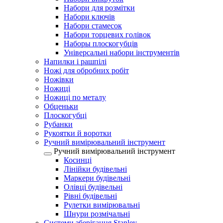
Набори для розмітки
Набори ключів
Набори стамесок
Набори торцевих голівок
Наборы плоскогубців
Універсальні набори інструментів
Напилки і рашпілі
Ножі для обробних робіт
Ножівки
Ножиці
Ножиці по металу
Обценьки
Плоскогубці
Рубанки
Рукоятки й воротки
Ручний вимірювальний інструмент
Ручний вимірювальний інструмент
Косинці
Лінійки будівельні
Маркери будівельні
Олівці будівельні
Рівні будівельні
Рулетки вимірювальні
Шнури розмічальні
Системи зберігання Stanley