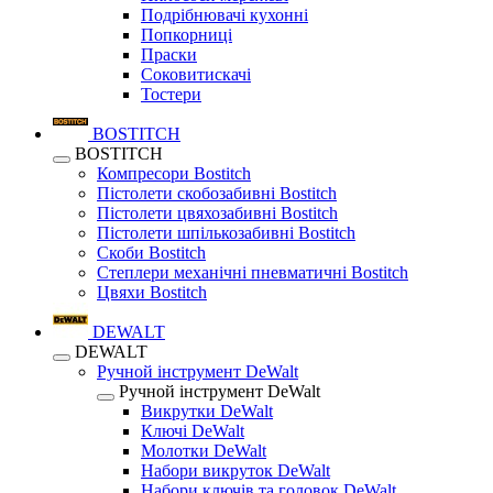
Подрібнювачі кухонні
Попкорниці
Праски
Соковитискачі
Тостери
BOSTITCH
BOSTITCH
Компресори Bostitch
Пістолети скобозабивні Bostitch
Пістолети цвяхозабивні Bostitch
Пістолети шпількозабивні Bostitch
Скоби Bostitch
Степлери механічні пневматичні Bostitch
Цвяхи Bostitch
DEWALT
DEWALT
Ручной інструмент DeWalt
Ручной інструмент DeWalt
Викрутки DeWalt
Ключі DeWalt
Молотки DeWalt
Набори викруток DeWalt
Набори ключів та головок DeWalt