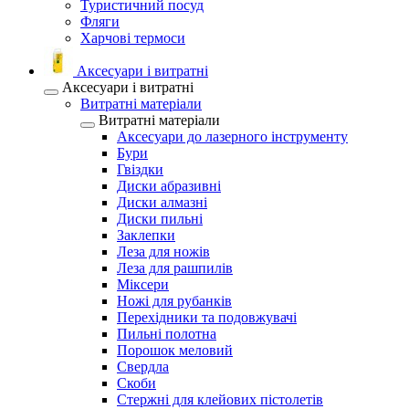
Туристичний посуд
Фляги
Харчові термоси
Аксесуари і витратні
Аксесуари і витратні
Витратні матеріали
Витратні матеріали
Аксесуари до лазерного інструменту
Бури
Гвіздки
Диски абразивні
Диски алмазні
Диски пильні
Заклепки
Леза для ножів
Леза для рашпилів
Міксери
Ножі для рубанків
Перехідники та подовжувачі
Пильні полотна
Порошок меловий
Свердла
Скоби
Стержні для клейових пістолетів