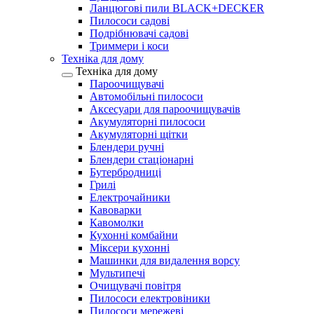
Ланцюгові пили BLACK+DECKER
Пилососи садові
Подрібнювачі садові
Триммери і коси
Техніка для дому
Техніка для дому
Пароочищувачі
Автомобільні пилососи
Аксесуари для пароочищувачів
Акумуляторні пилососи
Акумуляторні щітки
Блендери ручні
Блендери стаціонарні
Бутербродниці
Грилі
Електрочайники
Кавоварки
Кавомолки
Кухонні комбайни
Міксери кухонні
Машинки для видалення ворсу
Мультипечі
Очищувачі повітря
Пилососи електровіники
Пилососи мережеві