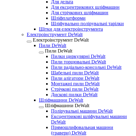
Для дельта
Для ексцентрикових шліфмашин
Для стрічкових шліфмашин
Шліфплатформи
Шліфувально полірувальні тарілки
Щітки для електроінструмента
Електроінструмент DeWalt
Електроінструмент DeWalt
Пили DeWalt
Пили DeWalt
Пилки циркулярні DeWalt
Пили торцювальні DeWalt
Пили радіально-консольні DeWalt
Шабельні пили DeWalt
Пили алігатори DeWalt
Монтажні пили DeWalt
Стрічкові пили DeWalt
Дискові пилки DeWalt
Шліфмашини DeWalt
Шліфмашини DeWalt
Полірувальні машини DeWalt
Ексцентрикові шліфувальні машини
DeWalt
Прямошлифовальная машини
(гравери) DeWalt