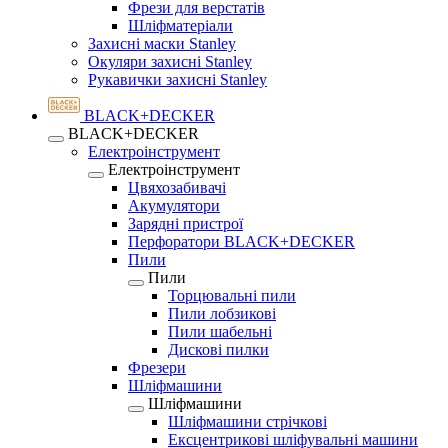
Фрези для верстатів
Шліфматеріали
Захисні маски Stanley
Окуляри захисні Stanley
Рукавички захисні Stanley
BLACK+DECKER
BLACK+DECKER
Електроінструмент
Електроінструмент
Цвяхозабивачі
Акумулятори
Зарядні пристрої
Перфоратори BLACK+DECKER
Пили
Пили
Торцювальні пили
Пили лобзикові
Пили шабельні
Дискові пилки
Фрезери
Шліфмашини
Шліфмашини
Шліфмашини стрічкові
Ексцентрикові шліфувальні машини