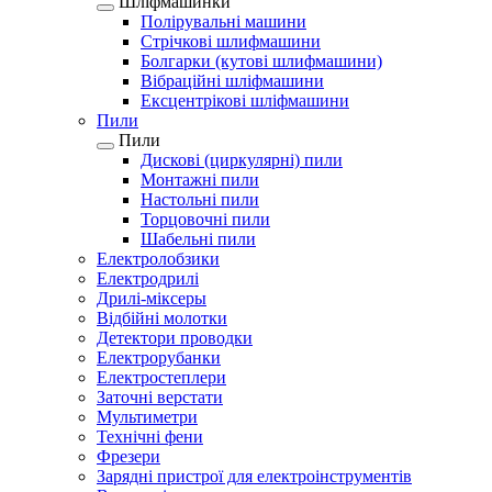
Шліфмашинки
Полірувальні машини
Стрічкові шлифмашини
Болгарки (кутові шлифмашини)
Вібраційні шліфмашини
Ексцентрікові шліфмашини
Пили
Пили
Дискові (циркулярні) пили
Монтажні пили
Настольні пили
Торцовочні пили
Шабельні пили
Електролобзики
Електродрилі
Дрилі-міксеры
Відбійні молотки
Детектори проводки
Електрорубанки
Електростеплери
Заточні верстати
Мультиметри
Технічні фени
Фрезери
Зарядні пристрої для електроінструментів