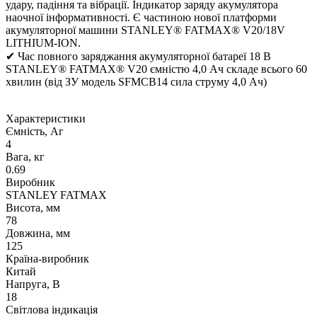
удару, падіння та вібрації. Індикатор заряду акумулятора
наочної інформативності. Є частиною нової платформи
акумуляторної машини STANLEY® FATMAX® V20/18V
LITHIUM-ION.
✔ Час повного заряджання акумуляторної батареї 18 В
STANLEY® FATMAX® V20 ємністю 4,0 Ач складе всього 60
хвилин (від ЗУ модель SFMCB14 сила струму 4,0 Ач)
Характеристики
Ємність, Аг
4
Вага, кг
0.69
Виробник
STANLEY FATMAX
Висота, мм
78
Довжина, мм
125
Країна-виробник
Китай
Напруга, В
18
Світлова індикація