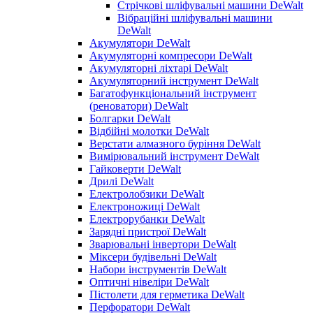
Стрічкові шліфувальні машини DeWalt
Вібраційні шліфувальні машини
DeWalt
Акумулятори DeWalt
Акумуляторні компресори DeWalt
Акумуляторні ліхтарі DeWalt
Акумуляторний інструмент DeWalt
Багатофункціональний інструмент
(реноватори) DeWalt
Болгарки DeWalt
Відбійні молотки DeWalt
Верстати алмазного буріння DeWalt
Вимірювальний інструмент DeWalt
Гайковерти DeWalt
Дрилі DeWalt
Електролобзики DeWalt
Електроножиці DeWalt
Електрорубанки DeWalt
Зарядні пристрої DeWalt
Зварювальні інвертори DeWalt
Міксери будівельні DeWalt
Набори інструментів DeWalt
Оптичні нівеліри DeWalt
Пістолети для герметика DeWalt
Перфоратори DeWalt