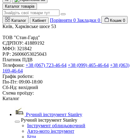
Каталог товарів
Порівняти
0
Закладки
0
Каталог
Кабінет
Кошик
0
Київ, Харківське шосе 53
ТОВ "Стан-Гард"
ЄДРПОУ: 41889192
МФО: 321842
Р/Р: 26006053025043
Платник ПДВ
Телефони:
+38 (067) 723-46-64
+38 (099) 465-46-64
+38 (063)
169-46-64
Графік роботи:
Пн-Пт: 09:00-18:00
Сб-Нд: вихідний
Схема проїзду:
Каталог
Ручний інструмент Stanley
Ручний інструмент Stanley
Інструмент облицьовочний
Авто-мото інструмент
Біти