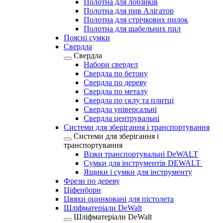
Полотна для лобзиків
Полотна для пив Алігатор
Полотна для стрічкових пилок
Полотна для шабельних пил
Поясні сумки
Свердла
Свердла
Набори свердел
Свердла по бетону
Свердла по дереву
Свердла по металу
Свердла по склу та плитці
Свердла універсальні
Свердла центрувальні
Системи для зберігання і транспортування
Системи для зберігання і
транспортування
Візки транспортувальні DeWALT
Сумки для інструментів DEWALT
Ящики і сумки для інструменту
Фрези по дереву
Ціфенбори
Цвяхи оцинковані для пістолета
Шліфматеріали DeWalt
Шліфматеріали DeWalt