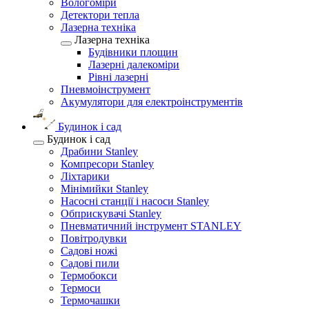
Вологоміри
Детектори тепла
Лазерна техніка
Лазерна техніка
Будівники площин
Лазерні далекоміри
Рівні лазерні
Пневмоінструмент
Акумулятори для електроінструментів
Будинок і сад
Будинок і сад
Драбини Stanley
Компресори Stanley
Ліхтарики
Мінімийки Stanley
Насосні станції і насоси Stanley
Обприскувачі Stanley
Пневматичний інструмент STANLEY
Повітродувки
Садові ножі
Садові пили
Термобокси
Термоси
Термочашки