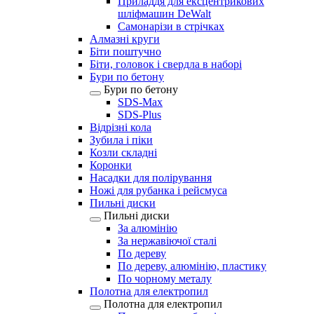
Приладдя для ексцентрикових
шліфмашин DeWalt
Самонарізи в стрічках
Алмазні круги
Біти поштучно
Біти, головок і свердла в наборі
Бури по бетону
Бури по бетону
SDS-Max
SDS-Plus
Відрізні кола
Зубила і піки
Козли складні
Коронки
Насадки для полірування
Ножі для рубанка і рейсмуса
Пильні диски
Пильні диски
За алюмінію
За нержавіючої сталі
По дереву
По дереву, алюмінію, пластику
По чорному металу
Полотна для електропил
Полотна для електропил