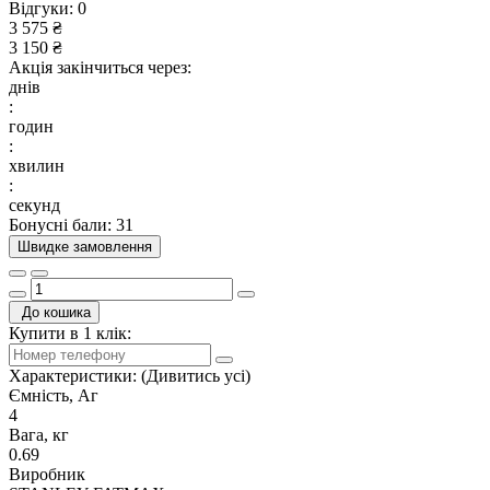
Відгуки:
0
3 575 ₴
3 150 ₴
Акція закінчиться через:
днів
:
годин
:
хвилин
:
секунд
Бонусні бали: 31
Швидке замовлення
До кошика
Купити в 1 клік:
Характеристики:
(Дивитись усі)
Ємність, Аг
4
Вага, кг
0.69
Виробник