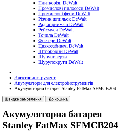
Плиткорізи DeWalt
Промислові пилососи DeWalt
Промислові фени DeWalt
Різчик шпильок DeWalt
Радіоприймачі DeWalt
Рейсмуси DeWalt
Точила DeWalt
Фрезери DeWalt
Цвяхозабивачі DeWalt
Штроборізи DeWalt
Шуруповерти
Шурупокрути DeWalt
Электроинструмент
Акумулятори для електроінструментів
Акумуляторна батарея Stanley FatMax SFMCB204
Швидке замовлення
До кошика
Акумуляторна батарея
Stanley FatMax SFMCB204