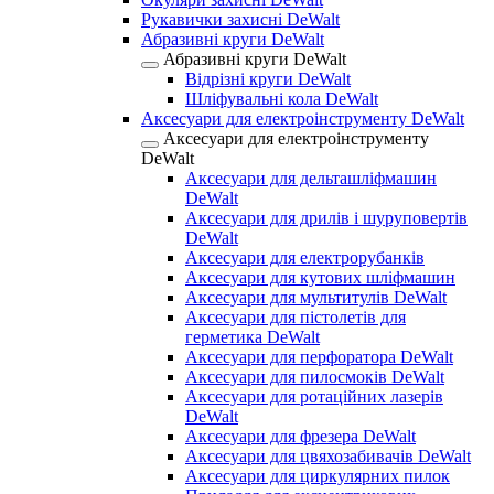
Рукавички захисні DeWalt
Абразивні круги DeWalt
Абразивні круги DeWalt
Відрізні круги DeWalt
Шліфувальні кола DeWalt
Аксесуари для електроінструменту DeWalt
Аксесуари для електроінструменту
DeWalt
Аксесуари для дельташліфмашин
DeWalt
Аксесуари для дрилів і шуруповертів
DeWalt
Аксесуари для електрорубанків
Аксесуари для кутових шліфмашин
Аксесуари для мультитулів DeWalt
Аксесуари для пістолетів для
герметика DeWalt
Аксесуари для перфоратора DeWalt
Аксесуари для пилосмоків DeWalt
Аксесуари для ротаційних лазерів
DeWalt
Аксесуари для фрезера DeWalt
Аксесуари для цвяхозабивачів DeWalt
Аксесуари для циркулярних пилок