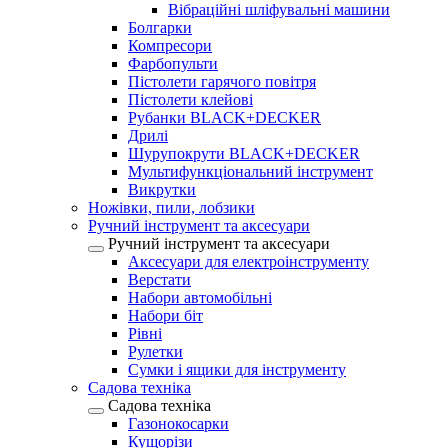
Вібраційні шліфувальні машини
Болгарки
Компресори
Фарбопульти
Пістолети гарячого повітря
Пістолети клейові
Рубанки BLACK+DECKER
Дрилі
Шурупокрути BLACK+DECKER
Мультифункціональний інструмент
Викрутки
Ножівки, пили, лобзики
Ручний інструмент та аксесуари
Ручний інструмент та аксесуари
Аксесуари для електроінструменту
Верстати
Набори автомобільні
Набори біт
Рівні
Рулетки
Сумки і ящики для інструменту
Садова техніка
Садова техніка
Газонокосарки
Кущорізи