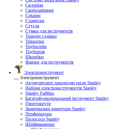
Склорізи
Скобозабивачі
Сокири
Стамески
Стусла
Сумки для інструментів
Торцеві голівки
Тріщотки
Трубогиби
Труборізи
Шкребки
Ящики для інструментів
Электроинструмент
Электроинструмент
Акумуляторні ланцюгові пили Stanley
Набори електроінструментів Stanley
Stanley FatMax
Багатофункціональний інструмент Stanley
Гвинтокрути
Зварювальні інвертори Stanley
Перфоратори
Пилососи Stanley
Шліфмашинки