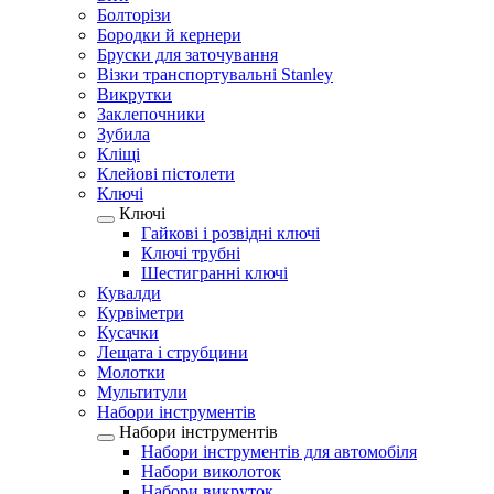
Болторізи
Бородки й кернери
Бруски для заточування
Візки транспортувальні Stanley
Викрутки
Заклепочники
Зубила
Кліщі
Клейові пістолети
Ключі
Ключі
Гайкові і розвідні ключі
Ключі трубні
Шестигранні ключі
Кувалди
Курвіметри
Кусачки
Лещата і струбцини
Молотки
Мультитули
Набори інструментів
Набори інструментів
Набори інструментів для автомобіля
Набори виколоток
Набори викруток