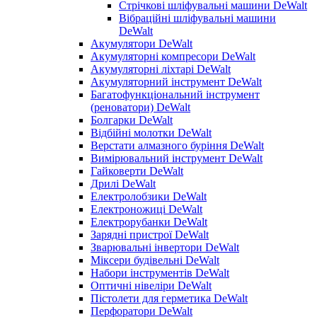
Стрічкові шліфувальні машини DeWalt
Вібраційні шліфувальні машини
DeWalt
Акумулятори DeWalt
Акумуляторні компресори DeWalt
Акумуляторні ліхтарі DeWalt
Акумуляторний інструмент DeWalt
Багатофункціональний інструмент
(реноватори) DeWalt
Болгарки DeWalt
Відбійні молотки DeWalt
Верстати алмазного буріння DeWalt
Вимірювальний інструмент DeWalt
Гайковерти DeWalt
Дрилі DeWalt
Електролобзики DeWalt
Електроножиці DeWalt
Електрорубанки DeWalt
Зарядні пристрої DeWalt
Зварювальні інвертори DeWalt
Міксери будівельні DeWalt
Набори інструментів DeWalt
Оптичні нівеліри DeWalt
Пістолети для герметика DeWalt
Перфоратори DeWalt