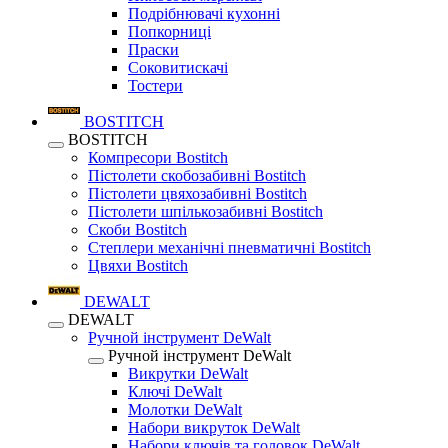
Подрібнювачі кухонні
Попкорниці
Праски
Соковитискачі
Тостери
BOSTITCH
BOSTITCH
Компресори Bostitch
Пістолети скобозабивні Bostitch
Пістолети цвяхозабивні Bostitch
Пістолети шпількозабивні Bostitch
Скоби Bostitch
Степлери механічні пневматичні Bostitch
Цвяхи Bostitch
DEWALT
DEWALT
Ручной інструмент DeWalt
Ручной інструмент DeWalt
Викрутки DeWalt
Ключі DeWalt
Молотки DeWalt
Набори викруток DeWalt
Набори ключів та головок DeWalt