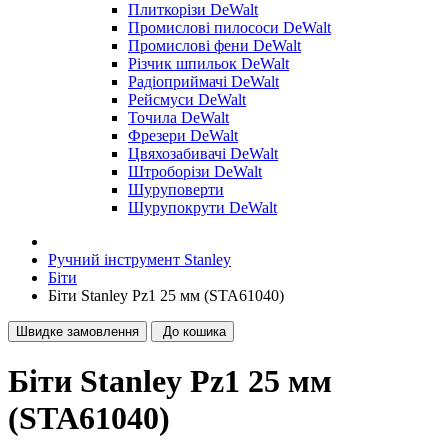
Плиткорізи DeWalt
Промислові пилососи DeWalt
Промислові фени DeWalt
Різчик шпильок DeWalt
Радіоприймачі DeWalt
Рейсмуси DeWalt
Точила DeWalt
Фрезери DeWalt
Цвяхозабивачі DeWalt
Штроборізи DeWalt
Шуруповерти
Шурупокрути DeWalt
Ручний інструмент Stanley
Біти
Біти Stanley Pz1 25 мм (STA61040)
Швидке замовлення
До кошика
Біти Stanley Pz1 25 мм
(STA61040)