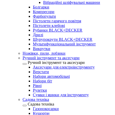
Вібраційні шліфувальні машини
Болгарки
Компресори
Фарбопульти
Пістолети гарячого повітря
Пістолети клейові
Рубанки BLACK+DECKER
Дрилі
Шурупокрути BLACK+DECKER
Мультифункціональний інструмент
Викрутки
Ножівки, пили, лобзики
Ручний інструмент та аксесуари
Ручний інструмент та аксесуари
Аксесуари для електроінструменту
Верстати
Набори автомобільні
Набори біт
Рівні
Рулетки
Сумки і ящики для інструменту
Садова техніка
Садова техніка
Газонокосарки
Кущорізи