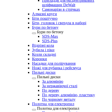
Приладдя для ексцентрикових
шліфмашин DeWalt
Самонарізи в стрічках
Алмазні круги
Біти поштучно
Біти, головок і свердла в наборі
Бури по бетону
Бури по бетону
SDS-Max
SDS-Plus
Відрізні кола
Зубила і піки
Козли складні
Коронки
Насадки для полірування
Ножі для рубанка і рейсмуса
Пильні диски
Пильні диски
За алюмінію
За нержавіючої сталі
По дереву
По дереву, алюмінію, пластику
По чорному металу
Полотна для електропил
Полотна для електропил