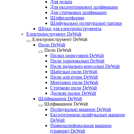
Для дельта
Для ексцентрикових шліфмашин
Для стрічкових шліфмашин
Шліфплатформи
Шліфувально полірувальні тарілки
Щітки для електроінструмента
Електроінструмент DeWalt
Електроінструмент DeWalt
Пили DeWalt
Пили DeWalt
Пилки циркулярні DeWalt
Пили торцювальні DeWalt
Пили радіально-консольні DeWalt
Шабельні пили DeWalt
Пили алігатори DeWalt
Монтажні пили DeWalt
Стрічкові пили DeWalt
Дискові пилки DeWalt
Шліфмашини DeWalt
Шліфмашини DeWalt
Полірувальні машини DeWalt
Ексцентрикові шліфувальні машини
DeWalt
Прямошлифовальная машини
(гравери) DeWalt