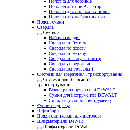
Полотна для лобзиків
Полотна для пив Алігатор
Полотна для стрічкових пилок
Полотна для шабельних пил
Поясні сумки
Свердла
Свердла
Набори свердел
Свердла по бетону
Свердла по дереву
Свердла по металу
Свердла по склу та плитці
Свердла універсальні
Свердла центрувальні
Системи для зберігання і транспортування
Системи для зберігання і
транспортування
Візки транспортувальні DeWALT
Сумки для інструментів DEWALT
Ящики і сумки для інструменту
Фрези по дереву
Ціфенбори
Цвяхи оцинковані для пістолета
Шліфматеріали DeWalt
Шліфматеріали DeWalt