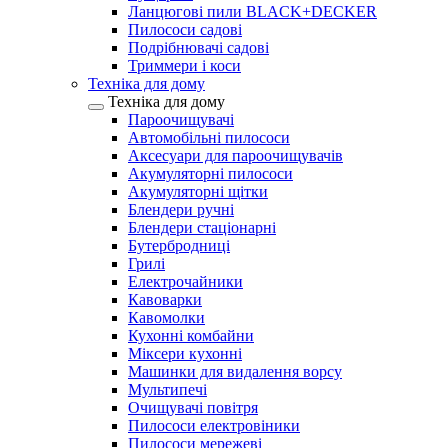
Ланцюгові пили BLACK+DECKER
Пилососи садові
Подрібнювачі садові
Триммери і коси
Техніка для дому
Техніка для дому
Пароочищувачі
Автомобільні пилососи
Аксесуари для пароочищувачів
Акумуляторні пилососи
Акумуляторні щітки
Блендери ручні
Блендери стаціонарні
Бутербродниці
Грилі
Електрочайники
Кавоварки
Кавомолки
Кухонні комбайни
Міксери кухонні
Машинки для видалення ворсу
Мультипечі
Очищувачі повітря
Пилососи електровіники
Пилососи мережеві