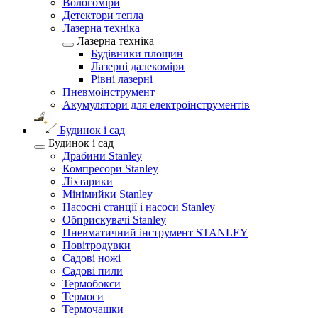
Вологоміри
Детектори тепла
Лазерна техніка
Лазерна техніка
Будівники площин
Лазерні далекоміри
Рівні лазерні
Пневмоінструмент
Акумулятори для електроінструментів
Будинок і сад
Будинок і сад
Драбини Stanley
Компресори Stanley
Ліхтарики
Мінімийки Stanley
Насосні станції і насоси Stanley
Обприскувачі Stanley
Пневматичний інструмент STANLEY
Повітродувки
Садові ножі
Садові пили
Термобокси
Термоси
Термочашки