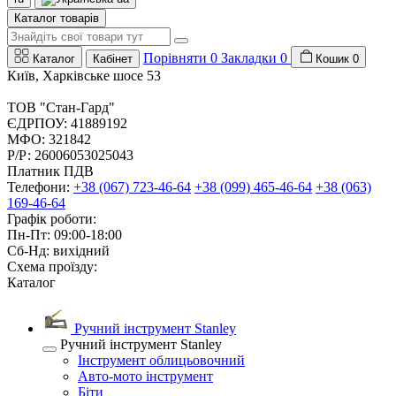
Каталог товарів
Порівняти
0
Закладки
0
Каталог
Кабінет
Кошик
0
Київ, Харківське шосе 53
ТОВ "Стан-Гард"
ЄДРПОУ: 41889192
МФО: 321842
Р/Р: 26006053025043
Платник ПДВ
Телефони:
+38 (067) 723-46-64
+38 (099) 465-46-64
+38 (063)
169-46-64
Графік роботи:
Пн-Пт: 09:00-18:00
Сб-Нд: вихідний
Схема проїзду:
Каталог
Ручний інструмент Stanley
Ручний інструмент Stanley
Інструмент облицьовочний
Авто-мото інструмент
Біти