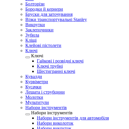
Болторізи
Бородки й кернери
Бруски для заточування
Візки транспортувальні Stanley
Викрутки
Заклепочники
Зубила
Кліщі
Клейові пістолети
Ключі
Ключі
Гайкові і розвідні ключі
Ключі трубні
Шестигранні ключі
Кувалди
Курвіметри
Кусачки
Лещата і струбцини
Молотки
Мультитули
Набори інструментів
Набори інструментів
Набори інструментів для автомобіля
Набори виколоток
Набори викруток