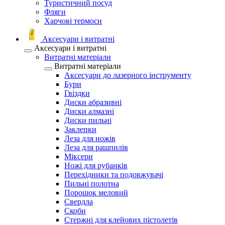
Туристичний посуд
Фляги
Харчові термоси
Аксесуари і витратні
Аксесуари і витратні
Витратні матеріали
Витратні матеріали
Аксесуари до лазерного інструменту
Бури
Гвіздки
Диски абразивні
Диски алмазні
Диски пильні
Заклепки
Леза для ножів
Леза для рашпилів
Міксери
Ножі для рубанків
Перехідники та подовжувачі
Пильні полотна
Порошок меловий
Свердла
Скоби
Стержні для клейових пістолетів