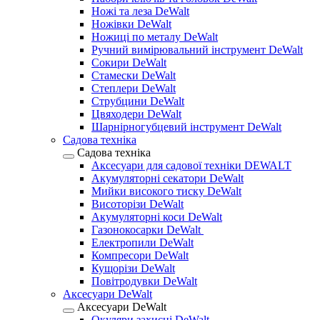
Ножі та леза DeWalt
Ножівки DeWalt
Ножиці по металу DeWalt
Ручний вимірювальний інструмент DeWalt
Сокири DeWalt
Стамески DeWalt
Степлери DeWalt
Струбцини DeWalt
Цвяходери DeWalt
Шарнірногубцевий інструмент DeWalt
Садова техніка
Садова техніка
Аксесуари для садової техніки DEWALT
Акумуляторні секатори DeWalt
Мийки високого тиску DeWalt
Висоторізи DeWalt
Акумуляторні коси DeWalt
Газонокосарки DeWalt
Електропили DeWalt
Компресори DeWalt
Кущорізи DeWalt
Повітродувки DeWalt
Аксесуари DeWalt
Аксесуари DeWalt
Окуляри захисні DeWalt