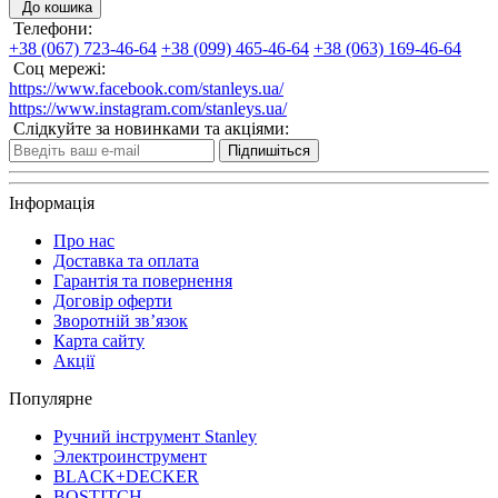
До кошика
Телефони:
+38 (067) 723-46-64
+38 (099) 465-46-64
+38 (063) 169-46-64
Соц мережі:
https://www.facebook.com/stanleys.ua/
https://www.instagram.com/stanleys.ua/
Слідкуйте за новинками та акціями:
Підпишіться
Інформація
Про нас
Доставка та оплата
Гарантія та повернення
Договір оферти
Зворотній зв’язок
Карта сайту
Акції
Популярне
Ручний інструмент Stanley
Электроинструмент
BLACK+DECKER
BOSTITCH