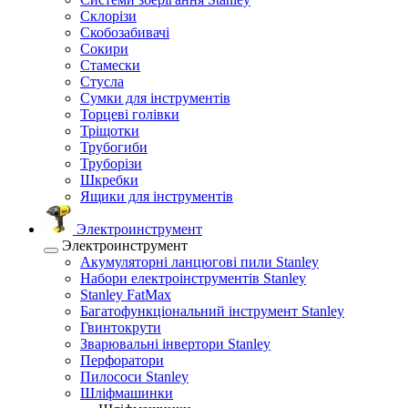
Склорізи
Скобозабивачі
Сокири
Стамески
Стусла
Сумки для інструментів
Торцеві голівки
Тріщотки
Трубогиби
Труборізи
Шкребки
Ящики для інструментів
Электроинструмент
Электроинструмент
Акумуляторні ланцюгові пили Stanley
Набори електроінструментів Stanley
Stanley FatMax
Багатофункціональний інструмент Stanley
Гвинтокрути
Зварювальні інвертори Stanley
Перфоратори
Пилососи Stanley
Шліфмашинки