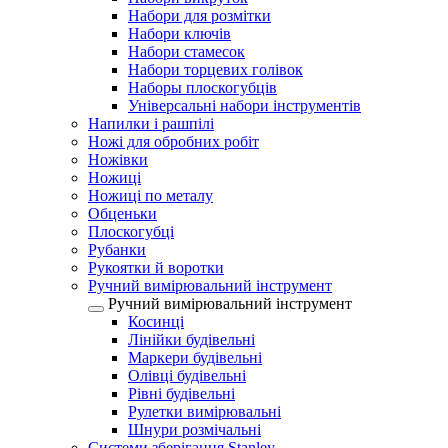
Набори для розмітки
Набори ключів
Набори стамесок
Набори торцевих голівок
Наборы плоскогубців
Універсальні набори інструментів
Напилки і рашпілі
Ножі для обробних робіт
Ножівки
Ножиці
Ножиці по металу
Обценьки
Плоскогубці
Рубанки
Рукоятки й воротки
Ручний вимірювальний інструмент
Ручний вимірювальний інструмент
Косинці
Лінійки будівельні
Маркери будівельні
Олівці будівельні
Рівні будівельні
Рулетки вимірювальні
Шнури розмічальні
Системи зберігання Stanley