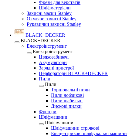
Фрези для верстатів
Шліфматеріали
Захисні маски Stanley
Окуляри захисні Stanley
Рукавички захисні Stanley
BLACK+DECKER
BLACK+DECKER
Електроінструмент
Електроінструмент
Цвяхозабивачі
Акумулятори
Зарядні пристрої
Перфоратори BLACK+DECKER
Пили
Пили
Торцювальні пили
Пили лобзикові
Пили шабельні
Дискові пилки
Фрезери
Шліфмашини
Шліфмашини
Шліфмашини стрічкові
Ексцентрикові шліфувальні машини