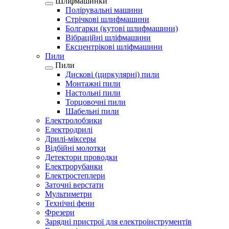
Шліфмашинки
Полірувальні машини
Стрічкові шлифмашини
Болгарки (кутові шлифмашини)
Вібраційні шліфмашини
Ексцентрікові шліфмашини
Пили
Пили
Дискові (циркулярні) пили
Монтажні пили
Настольні пили
Торцовочні пили
Шабельні пили
Електролобзики
Електродрилі
Дрилі-міксеры
Відбійні молотки
Детектори проводки
Електрорубанки
Електростеплери
Заточні верстати
Мультиметри
Технічні фени
Фрезери
Зарядні пристрої для електроінструментів