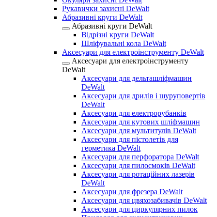
Рукавички захисні DeWalt
Абразивні круги DeWalt
Абразивні круги DeWalt
Відрізні круги DeWalt
Шліфувальні кола DeWalt
Аксесуари для електроінструменту DeWalt
Аксесуари для електроінструменту
DeWalt
Аксесуари для дельташліфмашин
DeWalt
Аксесуари для дрилів і шуруповертів
DeWalt
Аксесуари для електрорубанків
Аксесуари для кутових шліфмашин
Аксесуари для мультитулів DeWalt
Аксесуари для пістолетів для
герметика DeWalt
Аксесуари для перфоратора DeWalt
Аксесуари для пилосмоків DeWalt
Аксесуари для ротаційних лазерів
DeWalt
Аксесуари для фрезера DeWalt
Аксесуари для цвяхозабивачів DeWalt
Аксесуари для циркулярних пилок