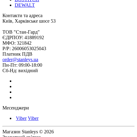
DEWALT
Контакти та адреса
Київ, Харківське шосе 53
ТОВ "Стан-Гард"
ЄДРПОУ: 41889192
МФО: 321842
Р/Р: 26006053025043
Платник ПДВ
order@stanleys.ua
Пн-Пт: 09:00-18:00
Сб-Нд: вихідний
Месенджери
Viber
Viber
Магазин Stanleys © 2026