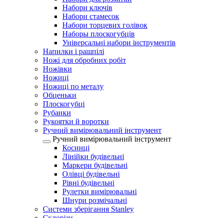
Набори ключів
Набори стамесок
Набори торцевих голівок
Наборы плоскогубців
Універсальні набори інструментів
Напилки і рашпілі
Ножі для обробних робіт
Ножівки
Ножиці
Ножиці по металу
Обценьки
Плоскогубці
Рубанки
Рукоятки й воротки
Ручний вимірювальний інструмент
Ручний вимірювальний інструмент
Косинці
Лінійки будівельні
Маркери будівельні
Олівці будівельні
Рівні будівельні
Рулетки вимірювальні
Шнури розмічальні
Системи зберігання Stanley
Склорізи