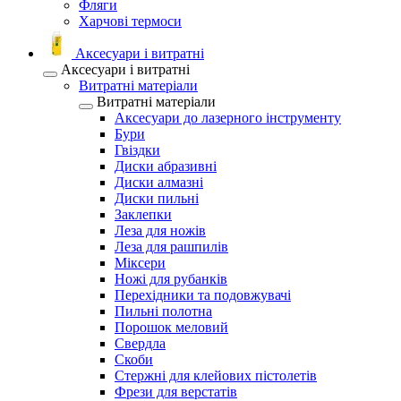
Фляги
Харчові термоси
Аксесуари і витратні
Аксесуари і витратні
Витратні матеріали
Витратні матеріали
Аксесуари до лазерного інструменту
Бури
Гвіздки
Диски абразивні
Диски алмазні
Диски пильні
Заклепки
Леза для ножів
Леза для рашпилів
Міксери
Ножі для рубанків
Перехідники та подовжувачі
Пильні полотна
Порошок меловий
Свердла
Скоби
Стержні для клейових пістолетів
Фрези для верстатів