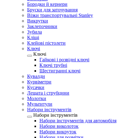
Бородки й кернери
Бруски для заточування
Візки транспортувальні Stanley
Викрутки
Заклепочники
Зубила
Кліщі
Клейові пістолети
Ключі
Ключі
Гайкові і розвідні ключі
Ключі трубні
Шестигранні ключі
Кувалди
Курвіметри
Кусачки
Лещата і струбцини
Молотки
Мультитули
Набори інструментів
Набори інструментів
Набори інструментів для автомобіля
Набори виколоток
Набори викруток
Набори для розмітки