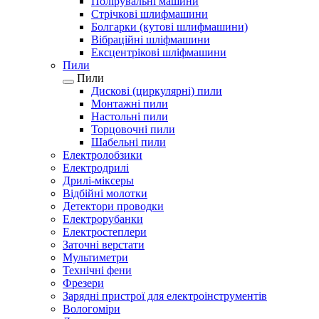
Полірувальні машини
Стрічкові шлифмашини
Болгарки (кутові шлифмашини)
Вібраційні шліфмашини
Ексцентрікові шліфмашини
Пили
Пили
Дискові (циркулярні) пили
Монтажні пили
Настольні пили
Торцовочні пили
Шабельні пили
Електролобзики
Електродрилі
Дрилі-міксеры
Відбійні молотки
Детектори проводки
Електрорубанки
Електростеплери
Заточні верстати
Мультиметри
Технічні фени
Фрезери
Зарядні пристрої для електроінструментів
Вологоміри