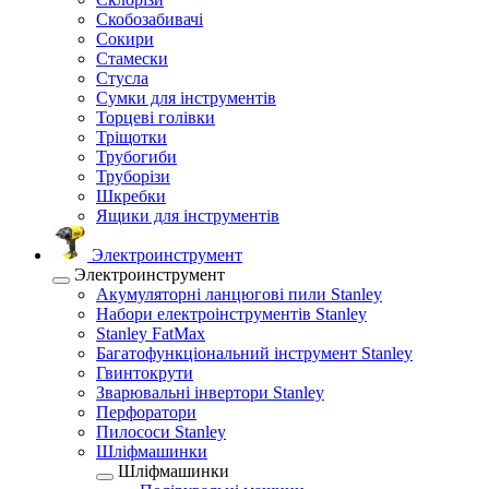
Скобозабивачі
Сокири
Стамески
Стусла
Сумки для інструментів
Торцеві голівки
Тріщотки
Трубогиби
Труборізи
Шкребки
Ящики для інструментів
Электроинструмент
Электроинструмент
Акумуляторні ланцюгові пили Stanley
Набори електроінструментів Stanley
Stanley FatMax
Багатофункціональний інструмент Stanley
Гвинтокрути
Зварювальні інвертори Stanley
Перфоратори
Пилососи Stanley
Шліфмашинки
Шліфмашинки