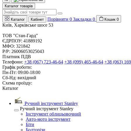
Каталог товарів
Порівняти
0
Закладки
0
Каталог
Кабінет
Кошик
0
Київ, Харківське шосе 53
ТОВ "Стан-Гард"
ЄДРПОУ: 41889192
МФО: 321842
Р/Р: 26006053025043
Платник ПДВ
Телефони:
+38 (067) 723-46-64
+38 (099) 465-46-64
+38 (063) 169
Графік роботи:
Пн-Пт: 09:00-18:00
Сб-Нд: вихідний
Схема проїзду:
Каталог
Ручний інструмент Stanley
Ручний інструмент Stanley
Інструмент облицьовочний
Авто-мото інструмент
Біти
Болторізи