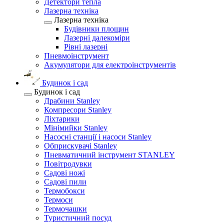
Детектори тепла
Лазерна техніка
Лазерна техніка
Будівники площин
Лазерні далекоміри
Рівні лазерні
Пневмоінструмент
Акумулятори для електроінструментів
Будинок і сад
Будинок і сад
Драбини Stanley
Компресори Stanley
Ліхтарики
Мінімийки Stanley
Насосні станції і насоси Stanley
Обприскувачі Stanley
Пневматичний інструмент STANLEY
Повітродувки
Садові ножі
Садові пили
Термобокси
Термоси
Термочашки
Туристичний посуд