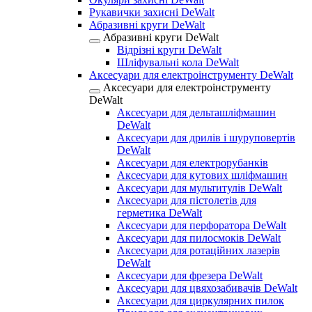
Рукавички захисні DeWalt
Абразивні круги DeWalt
Абразивні круги DeWalt
Відрізні круги DeWalt
Шліфувальні кола DeWalt
Аксесуари для електроінструменту DeWalt
Аксесуари для електроінструменту
DeWalt
Аксесуари для дельташліфмашин
DeWalt
Аксесуари для дрилів і шуруповертів
DeWalt
Аксесуари для електрорубанків
Аксесуари для кутових шліфмашин
Аксесуари для мультитулів DeWalt
Аксесуари для пістолетів для
герметика DeWalt
Аксесуари для перфоратора DeWalt
Аксесуари для пилосмоків DeWalt
Аксесуари для ротаційних лазерів
DeWalt
Аксесуари для фрезера DeWalt
Аксесуари для цвяхозабивачів DeWalt
Аксесуари для циркулярних пилок