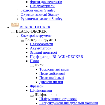
Фрези для верстатів
Шліфматеріали
Захисні маски Stanley
Окуляри захисні Stanley
Рукавички захисні Stanley
BLACK+DECKER
BLACK+DECKER
Електроінструмент
Електроінструмент
Цвяхозабивачі
Акумулятори
Зарядні пристрої
Перфоратори BLACK+DECKER
Пили
Пили
Торцювальні пили
Пили лобзикові
Пили шабельні
Дискові пилки
Фрезери
Шліфмашини
Шліфмашини
Шліфмашини стрічкові
Ексцентрикові шліфувальні машини