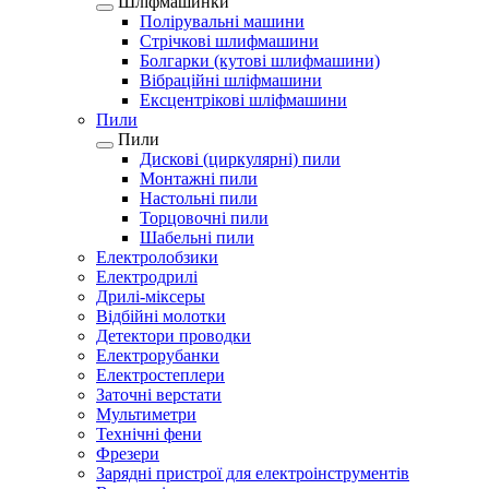
Шліфмашинки
Полірувальні машини
Стрічкові шлифмашини
Болгарки (кутові шлифмашини)
Вібраційні шліфмашини
Ексцентрікові шліфмашини
Пили
Пили
Дискові (циркулярні) пили
Монтажні пили
Настольні пили
Торцовочні пили
Шабельні пили
Електролобзики
Електродрилі
Дрилі-міксеры
Відбійні молотки
Детектори проводки
Електрорубанки
Електростеплери
Заточні верстати
Мультиметри
Технічні фени
Фрезери
Зарядні пристрої для електроінструментів