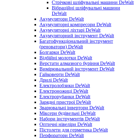
Стрічкові шліфувальні машини DeWalt
Вібраційні шліфувальні машини
DeWalt
Акумулятори DeWalt
Акумуляторні компресори DeWalt
Акумуляторні ліхтарі DeWalt
Акумуляторний інструмент DeWalt
Багатофункціональний інструмент
(реноватори) DeWalt
Болгарки DeWalt
Відбійні молотки DeWalt
Верстати алмазного буріння DeWalt
Вимірювальний інструмент DeWalt
Гайковерти DeWalt
Дрилі DeWalt
Електролобзики DeWalt
Електроножиці DeWalt
Електрорубанки DeWalt
Зарядні пристрої DeWalt
Зварювальні інвертори DeWalt
Міксери будівельні DeWalt
Набори інструментів DeWalt
Оптичні нівеліри DeWalt
Пістолети для герметика DeWalt
Перфоратори DeWalt