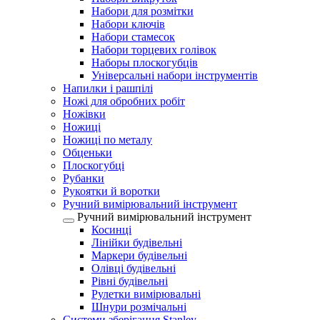
Набори для розмітки
Набори ключів
Набори стамесок
Набори торцевих голівок
Наборы плоскогубців
Універсальні набори інструментів
Напилки і рашпілі
Ножі для обробних робіт
Ножівки
Ножиці
Ножиці по металу
Обценьки
Плоскогубці
Рубанки
Рукоятки й воротки
Ручний вимірювальний інструмент
Ручний вимірювальний інструмент
Косинці
Лінійки будівельні
Маркери будівельні
Олівці будівельні
Рівні будівельні
Рулетки вимірювальні
Шнури розмічальні
Системи зберігання Stanley