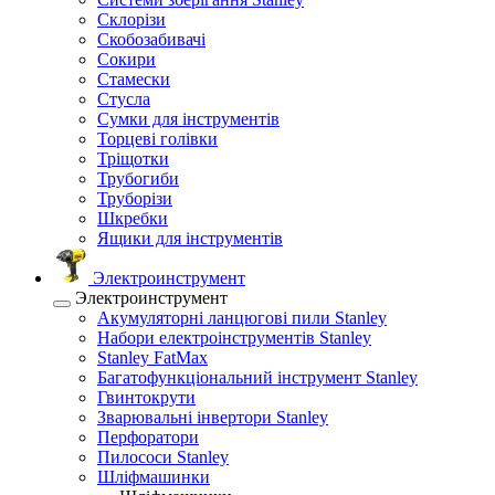
Склорізи
Скобозабивачі
Сокири
Стамески
Стусла
Сумки для інструментів
Торцеві голівки
Тріщотки
Трубогиби
Труборізи
Шкребки
Ящики для інструментів
Электроинструмент
Электроинструмент
Акумуляторні ланцюгові пили Stanley
Набори електроінструментів Stanley
Stanley FatMax
Багатофункціональний інструмент Stanley
Гвинтокрути
Зварювальні інвертори Stanley
Перфоратори
Пилососи Stanley
Шліфмашинки