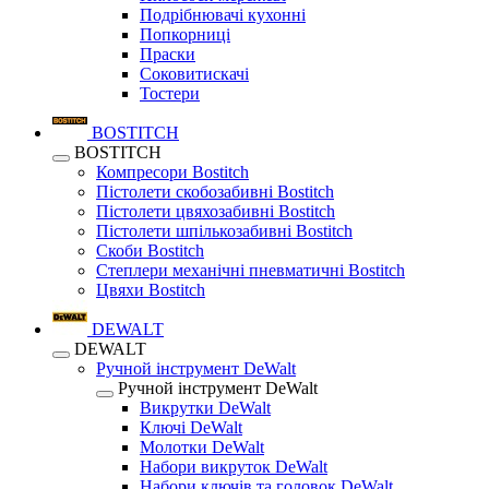
Подрібнювачі кухонні
Попкорниці
Праски
Соковитискачі
Тостери
BOSTITCH
BOSTITCH
Компресори Bostitch
Пістолети скобозабивні Bostitch
Пістолети цвяхозабивні Bostitch
Пістолети шпількозабивні Bostitch
Скоби Bostitch
Степлери механічні пневматичні Bostitch
Цвяхи Bostitch
DEWALT
DEWALT
Ручной інструмент DeWalt
Ручной інструмент DeWalt
Викрутки DeWalt
Ключі DeWalt
Молотки DeWalt
Набори викруток DeWalt
Набори ключів та головок DeWalt