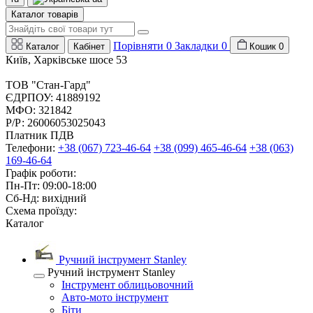
Каталог товарів
Порівняти
0
Закладки
0
Каталог
Кабінет
Кошик
0
Київ, Харківське шосе 53
ТОВ "Стан-Гард"
ЄДРПОУ: 41889192
МФО: 321842
Р/Р: 26006053025043
Платник ПДВ
Телефони:
+38 (067) 723-46-64
+38 (099) 465-46-64
+38 (063)
169-46-64
Графік роботи:
Пн-Пт: 09:00-18:00
Сб-Нд: вихідний
Схема проїзду:
Каталог
Ручний інструмент Stanley
Ручний інструмент Stanley
Інструмент облицьовочний
Авто-мото інструмент
Біти