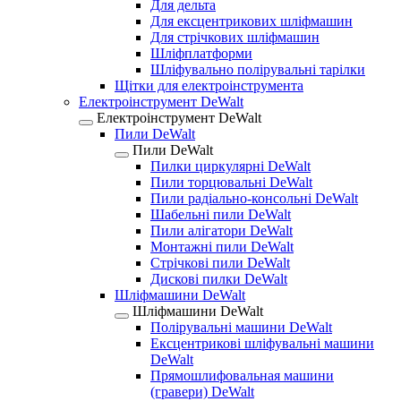
Для дельта
Для ексцентрикових шліфмашин
Для стрічкових шліфмашин
Шліфплатформи
Шліфувально полірувальні тарілки
Щітки для електроінструмента
Електроінструмент DeWalt
Електроінструмент DeWalt
Пили DeWalt
Пили DeWalt
Пилки циркулярні DeWalt
Пили торцювальні DeWalt
Пили радіально-консольні DeWalt
Шабельні пили DeWalt
Пили алігатори DeWalt
Монтажні пили DeWalt
Стрічкові пили DeWalt
Дискові пилки DeWalt
Шліфмашини DeWalt
Шліфмашини DeWalt
Полірувальні машини DeWalt
Ексцентрикові шліфувальні машини
DeWalt
Прямошлифовальная машини
(гравери) DeWalt