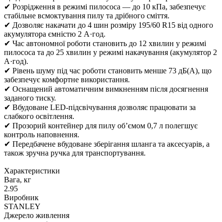
✔ Розрідження в режимі пилососа — до 10 кПа, забезпечує
стабільне всмоктування пилу та дрібного сміття.
✔ Дозволяє накачати до 4 шин розміру 195/60 R15 від одного
акумулятора ємністю 2 А·год.
✔ Час автономної роботи становить до 12 хвилин у режимі
пилососа та до 25 хвилин у режимі накачування (акумулятор 2
А·год).
✔ Рівень шуму під час роботи становить менше 73 дБ(А), що
забезпечує комфортне використання.
✔ Оснащений автоматичним вимкненням після досягнення
заданого тиску.
✔ Вбудоване LED-підсвічування дозволяє працювати за
слабкого освітлення.
✔ Прозорий контейнер для пилу об’ємом 0,7 л полегшує
контроль наповнення.
✔ Передбачене вбудоване зберігання шланга та аксесуарів, а
також зручна ручка для транспортування.
Характеристики
Вага, кг
2.95
Виробник
STANLEY
Джерело живлення