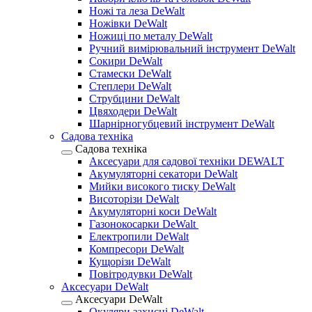
Ножі та леза DeWalt
Ножівки DeWalt
Ножиці по металу DeWalt
Ручний вимірювальний інструмент DeWalt
Сокири DeWalt
Стамески DeWalt
Степлери DeWalt
Струбцини DeWalt
Цвяходери DeWalt
Шарнірногубцевий інструмент DeWalt
Садова техніка
Садова техніка
Аксесуари для садової техніки DEWALT
Акумуляторні секатори DeWalt
Мийки високого тиску DeWalt
Висоторізи DeWalt
Акумуляторні коси DeWalt
Газонокосарки DeWalt
Електропили DeWalt
Компресори DeWalt
Кущорізи DeWalt
Повітродувки DeWalt
Аксесуари DeWalt
Аксесуари DeWalt
Окуляри захисні DeWalt