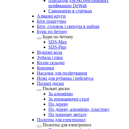
Приладдя для ексцентрикових
шліфмашин DeWalt
Самонарізи в стрічках
Алмазні круги
Біти поштучно
Біти, головок і свердла в наборі
Бури по бетону
Бури по бетону
SDS-Max
SDS-Plus
Відрізні кола
Зубила і піки
Козли складні
Коронки
Насадки для полірування
Ножі для рубанка і рейсмуса
Пильні диски
Пильні диски
За алюмінію
За нержавіючої сталі
По дереву
По дереву, алюмінію, пластику
По чорному металу
Полотна для електропил
Полотна для електропил