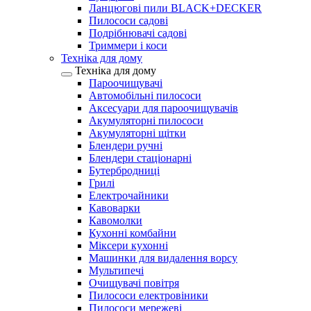
Ланцюгові пили BLACK+DECKER
Пилососи садові
Подрібнювачі садові
Триммери і коси
Техніка для дому
Техніка для дому
Пароочищувачі
Автомобільні пилососи
Аксесуари для пароочищувачів
Акумуляторні пилососи
Акумуляторні щітки
Блендери ручні
Блендери стаціонарні
Бутербродниці
Грилі
Електрочайники
Кавоварки
Кавомолки
Кухонні комбайни
Міксери кухонні
Машинки для видалення ворсу
Мультипечі
Очищувачі повітря
Пилососи електровіники
Пилососи мережеві