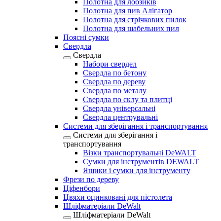
Полотна для лобзиків
Полотна для пив Алігатор
Полотна для стрічкових пилок
Полотна для шабельних пил
Поясні сумки
Свердла
Свердла
Набори свердел
Свердла по бетону
Свердла по дереву
Свердла по металу
Свердла по склу та плитці
Свердла універсальні
Свердла центрувальні
Системи для зберігання і транспортування
Системи для зберігання і
транспортування
Візки транспортувальні DeWALT
Сумки для інструментів DEWALT
Ящики і сумки для інструменту
Фрези по дереву
Ціфенбори
Цвяхи оцинковані для пістолета
Шліфматеріали DeWalt
Шліфматеріали DeWalt