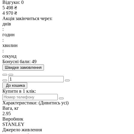
Відгуки:
0
5 498 ₴
4 970 ₴
Акція закінчиться через:
днів
:
годин
:
хвилин
:
секунд
Бонусні бали: 49
Швидке замовлення
До кошика
Купити в 1 клік:
Характеристики:
(Дивитись усі)
Вага, кг
2.95
Виробник
STANLEY
Джерело живлення