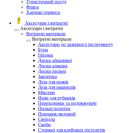
Туристичний посуд
Фляги
Харчові термоси
Аксесуари і витратні
Аксесуари і витратні
Витратні матеріали
Витратні матеріали
Аксесуари до лазерного інструменту
Бури
Гвіздки
Диски абразивні
Диски алмазні
Диски пильні
Заклепки
Леза для ножів
Леза для рашпилів
Міксери
Ножі для рубанків
Перехідники та подовжувачі
Пильні полотна
Порошок меловий
Свердла
Скоби
Стержні для клейових пістолетів