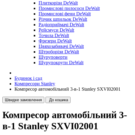
Плиткорізи DeWalt
Промислові пилососи DeWalt
Промислові фени DeWalt
Різчик шпильок DeWalt
Радіоприймачі DeWalt
Рейсмуси DeWalt
Точила DeWalt
Фрезери DeWalt
Цвяхозабивачі DeWalt
Штроборізи DeWalt
Шуруповерти
Шурупокрути DeWalt
Будинок і сад
Компресори Stanley
Компресор автомобільний 3-в-1 Stanley SXVI02001
Швидке замовлення
До кошика
Компресор автомобільний 3-
в-1 Stanley SXVI02001