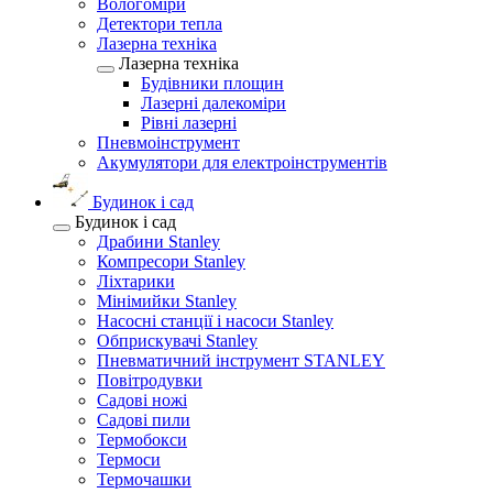
Вологоміри
Детектори тепла
Лазерна техніка
Лазерна техніка
Будівники площин
Лазерні далекоміри
Рівні лазерні
Пневмоінструмент
Акумулятори для електроінструментів
Будинок і сад
Будинок і сад
Драбини Stanley
Компресори Stanley
Ліхтарики
Мінімийки Stanley
Насосні станції і насоси Stanley
Обприскувачі Stanley
Пневматичний інструмент STANLEY
Повітродувки
Садові ножі
Садові пили
Термобокси
Термоси
Термочашки