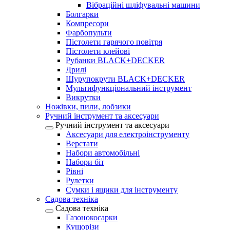
Вібраційні шліфувальні машини
Болгарки
Компресори
Фарбопульти
Пістолети гарячого повітря
Пістолети клейові
Рубанки BLACK+DECKER
Дрилі
Шурупокрути BLACK+DECKER
Мультифункціональний інструмент
Викрутки
Ножівки, пили, лобзики
Ручний інструмент та аксесуари
Ручний інструмент та аксесуари
Аксесуари для електроінструменту
Верстати
Набори автомобільні
Набори біт
Рівні
Рулетки
Сумки і ящики для інструменту
Садова техніка
Садова техніка
Газонокосарки
Кущорізи