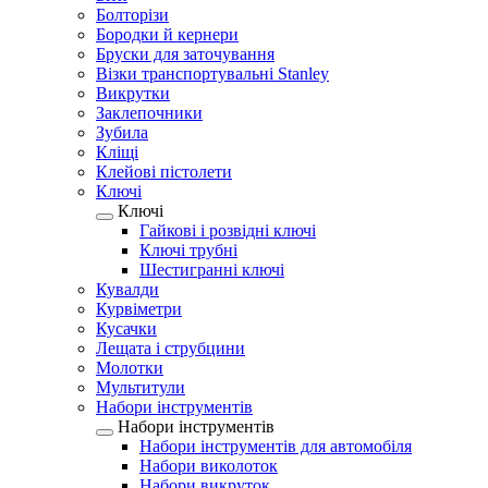
Болторізи
Бородки й кернери
Бруски для заточування
Візки транспортувальні Stanley
Викрутки
Заклепочники
Зубила
Кліщі
Клейові пістолети
Ключі
Ключі
Гайкові і розвідні ключі
Ключі трубні
Шестигранні ключі
Кувалди
Курвіметри
Кусачки
Лещата і струбцини
Молотки
Мультитули
Набори інструментів
Набори інструментів
Набори інструментів для автомобіля
Набори виколоток
Набори викруток