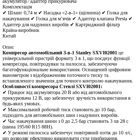
акумулятор ⁄ адаптер прикурювача
Комплектація
✔ Шланг 0,74 м ✔ Насадка «2-в-1» (щілинна) ✔ Голка для
накачування ✔ Голка для м’ячів ✔ Адаптер клапана Presta ✔
Адаптер для надувних виробів ✔ Картриджний фільтр
Країна-виробник
Китай
Опис
Компресор автомобільний 3-в-1 Stanley SXVI02001
це
універсальний пристрій формату 3 в 1, що поєднує функції
компресора, повітродувки та пилососа, забезпечуючи
багатофункціональне використання. Оснащений цифровим
манометром з відображенням поточного тиску та
встановленого значення для точного контролю накачування.
Особливості компресора Стенлі SXVI02001:
✔ Працює від акумулятора 20 В або від автомобільного
прикурювача 12 В, що забезпечує зручність використання в
будь-яких умовах.
✔ Максимальний робочий тиск становить до 10 бар,
підходить для автомобільних шин і надувних виробів.
✔ Час накачування шини з 0 до 2,5 бар становить 3 хв 28 с
(шина 195/60 R15 88H).
✔ У режимі пилососа забезпечує повітряний потік до 10 л/с,
що дозволяє ефективно виконувати сухе прибирання.