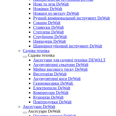
Ножі та леза DeWalt
Ножівки DeWalt
Ножиці по металу DeWalt
Ручний вимірювальний інструмент DeWalt
Сокири DeWalt
Стамески DeWalt
Степлери DeWalt
Струбцини DeWalt
Цвяходери DeWalt
Шарнірногубцевий інструмент DeWalt
Садова техніка
Садова техніка
Аксесуари для садової техніки DEWALT
Акумуляторні секатори DeWalt
Мийки високого тиску DeWalt
Висоторізи DeWalt
Акумуляторні коси DeWalt
Газонокосарки DeWalt
Електропили DeWalt
Компресори DeWalt
Кущорізи DeWalt
Повітродувки DeWalt
Аксесуари DeWalt
Аксесуари DeWalt
Окуляри захисні DeWalt