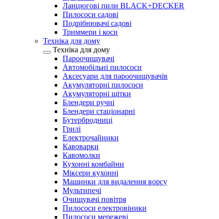
Ланцюгові пили BLACK+DECKER
Пилососи садові
Подрібнювачі садові
Триммери і коси
Техніка для дому
Техніка для дому
Пароочищувачі
Автомобільні пилососи
Аксесуари для пароочищувачів
Акумуляторні пилососи
Акумуляторні щітки
Блендери ручні
Блендери стаціонарні
Бутербродниці
Грилі
Електрочайники
Кавоварки
Кавомолки
Кухонні комбайни
Міксери кухонні
Машинки для видалення ворсу
Мультипечі
Очищувачі повітря
Пилососи електровіники
Пилососи мережеві