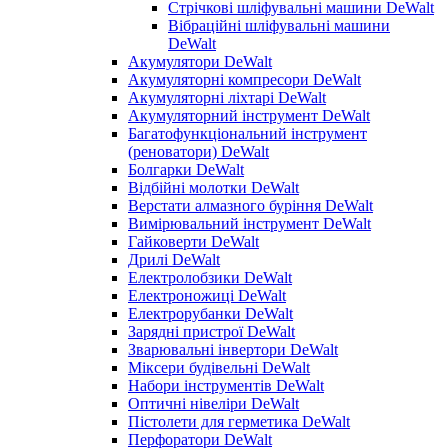
Стрічкові шліфувальні машини DeWalt
Вібраційні шліфувальні машини
DeWalt
Акумулятори DeWalt
Акумуляторні компресори DeWalt
Акумуляторні ліхтарі DeWalt
Акумуляторний інструмент DeWalt
Багатофункціональний інструмент
(реноватори) DeWalt
Болгарки DeWalt
Відбійні молотки DeWalt
Верстати алмазного буріння DeWalt
Вимірювальний інструмент DeWalt
Гайковерти DeWalt
Дрилі DeWalt
Електролобзики DeWalt
Електроножиці DeWalt
Електрорубанки DeWalt
Зарядні пристрої DeWalt
Зварювальні інвертори DeWalt
Міксери будівельні DeWalt
Набори інструментів DeWalt
Оптичні нівеліри DeWalt
Пістолети для герметика DeWalt
Перфоратори DeWalt