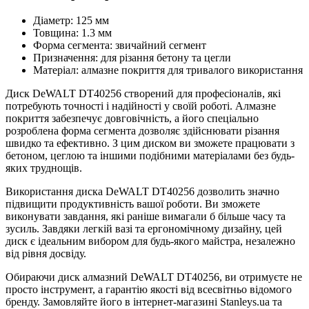
Діаметр: 125 мм
Товщина: 1.3 мм
Форма сегмента: звичайний сегмент
Призначення: для різання бетону та цегли
Матеріал: алмазне покриття для тривалого використання
Диск DeWALT DT40256 створений для професіоналів, які
потребують точності і надійності у своїй роботі. Алмазне
покриття забезпечує довговічність, а його спеціально
розроблена форма сегмента дозволяє здійснювати різання
швидко та ефективно. З цим диском ви зможете працювати з
бетоном, цеглою та іншими подібними матеріалами без будь-
яких труднощів.
Використання диска DeWALT DT40256 дозволить значно
підвищити продуктивність вашої роботи. Ви зможете
виконувати завдання, які раніше вимагали б більше часу та
зусиль. Завдяки легкій вазі та ергономічному дизайну, цей
диск є ідеальним вибором для будь-якого майстра, незалежно
від рівня досвіду.
Обираючи диск алмазний DeWALT DT40256, ви отримуєте не
просто інструмент, а гарантію якості від всесвітньо відомого
бренду. Замовляйте його в інтернет-магазині Stanleys.ua та