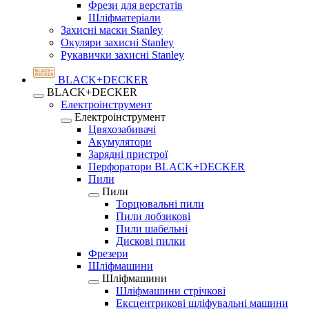
Фрези для верстатів
Шліфматеріали
Захисні маски Stanley
Окуляри захисні Stanley
Рукавички захисні Stanley
BLACK+DECKER
BLACK+DECKER
Електроінструмент
Електроінструмент
Цвяхозабивачі
Акумулятори
Зарядні пристрої
Перфоратори BLACK+DECKER
Пили
Пили
Торцювальні пили
Пили лобзикові
Пили шабельні
Дискові пилки
Фрезери
Шліфмашини
Шліфмашини
Шліфмашини стрічкові
Ексцентрикові шліфувальні машини