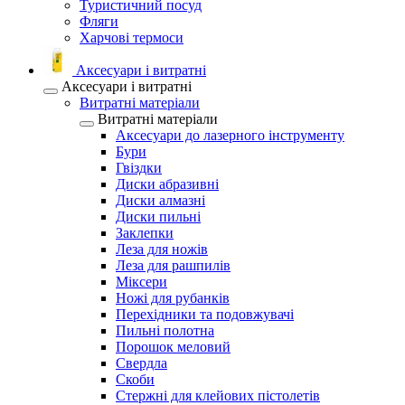
Туристичний посуд
Фляги
Харчові термоси
Аксесуари і витратні
Аксесуари і витратні
Витратні матеріали
Витратні матеріали
Аксесуари до лазерного інструменту
Бури
Гвіздки
Диски абразивні
Диски алмазні
Диски пильні
Заклепки
Леза для ножів
Леза для рашпилів
Міксери
Ножі для рубанків
Перехідники та подовжувачі
Пильні полотна
Порошок меловий
Свердла
Скоби
Стержні для клейових пістолетів