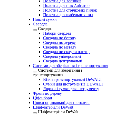
Полотна для лобзиків
Полотна для пив Алігатор
Полотна для стрічкових пилок
Полотна для шабельних пил
Поясні сумки
Свердла
Свердла
Набори свердел
Свердла по бетону
Свердла по дереву
Свердла по металу
Свердла по склу та плитці
Свердла універсальні
Свердла центрувальні
Системи для зберігання і транспортування
Системи для зберігання і
транспортування
Візки транспортувальні DeWALT
Сумки для інструментів DEWALT
Ящики і сумки для інструменту
Фрези по дереву
Ціфенбори
Цвяхи оцинковані для пістолета
Шліфматеріали DeWalt
Шліфматеріали DeWalt