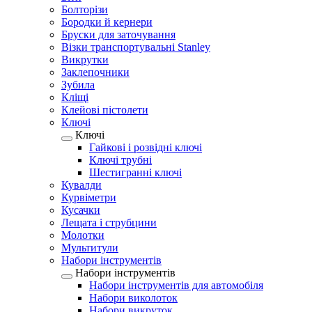
Болторізи
Бородки й кернери
Бруски для заточування
Візки транспортувальні Stanley
Викрутки
Заклепочники
Зубила
Кліщі
Клейові пістолети
Ключі
Ключі
Гайкові і розвідні ключі
Ключі трубні
Шестигранні ключі
Кувалди
Курвіметри
Кусачки
Лещата і струбцини
Молотки
Мультитули
Набори інструментів
Набори інструментів
Набори інструментів для автомобіля
Набори виколоток
Набори викруток