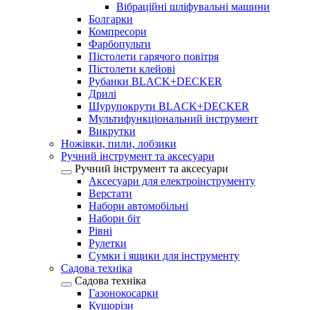
Вібраційні шліфувальні машини
Болгарки
Компресори
Фарбопульти
Пістолети гарячого повітря
Пістолети клейові
Рубанки BLACK+DECKER
Дрилі
Шурупокрути BLACK+DECKER
Мультифункціональний інструмент
Викрутки
Ножівки, пили, лобзики
Ручний інструмент та аксесуари
Ручний інструмент та аксесуари
Аксесуари для електроінструменту
Верстати
Набори автомобільні
Набори біт
Рівні
Рулетки
Сумки і ящики для інструменту
Садова техніка
Садова техніка
Газонокосарки
Кущорізи