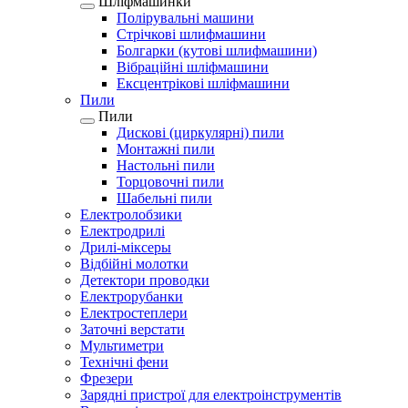
Шліфмашинки
Полірувальні машини
Стрічкові шлифмашини
Болгарки (кутові шлифмашини)
Вібраційні шліфмашини
Ексцентрікові шліфмашини
Пили
Пили
Дискові (циркулярні) пили
Монтажні пили
Настольні пили
Торцовочні пили
Шабельні пили
Електролобзики
Електродрилі
Дрилі-міксеры
Відбійні молотки
Детектори проводки
Електрорубанки
Електростеплери
Заточні верстати
Мультиметри
Технічні фени
Фрезери
Зарядні пристрої для електроінструментів