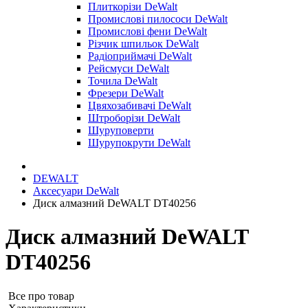
Плиткорізи DeWalt
Промислові пилососи DeWalt
Промислові фени DeWalt
Різчик шпильок DeWalt
Радіоприймачі DeWalt
Рейсмуси DeWalt
Точила DeWalt
Фрезери DeWalt
Цвяхозабивачі DeWalt
Штроборізи DeWalt
Шуруповерти
Шурупокрути DeWalt
DEWALT
Аксесуари DeWalt
Диск алмазний DeWALT DT40256
Диск алмазний DeWALT
DT40256
Все про товар