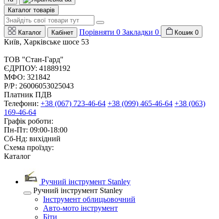
Каталог товарів
Порівняти
0
Закладки
0
Каталог
Кабінет
Кошик
0
Київ, Харківське шосе 53
ТОВ "Стан-Гард"
ЄДРПОУ: 41889192
МФО: 321842
Р/Р: 26006053025043
Платник ПДВ
Телефони:
+38 (067) 723-46-64
+38 (099) 465-46-64
+38 (063)
169-46-64
Графік роботи:
Пн-Пт: 09:00-18:00
Сб-Нд: вихідний
Схема проїзду:
Каталог
Ручний інструмент Stanley
Ручний інструмент Stanley
Інструмент облицьовочний
Авто-мото інструмент
Біти