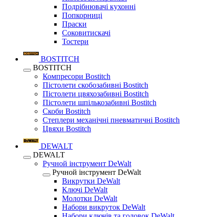
Подрібнювачі кухонні
Попкорниці
Праски
Соковитискачі
Тостери
BOSTITCH
BOSTITCH
Компресори Bostitch
Пістолети скобозабивні Bostitch
Пістолети цвяхозабивні Bostitch
Пістолети шпількозабивні Bostitch
Скоби Bostitch
Степлери механічні пневматичні Bostitch
Цвяхи Bostitch
DEWALT
DEWALT
Ручной інструмент DeWalt
Ручной інструмент DeWalt
Викрутки DeWalt
Ключі DeWalt
Молотки DeWalt
Набори викруток DeWalt
Набори ключів та головок DeWalt