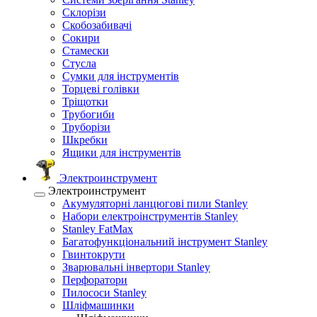
Склорізи
Скобозабивачі
Сокири
Стамески
Стусла
Сумки для інструментів
Торцеві голівки
Тріщотки
Трубогиби
Труборізи
Шкребки
Ящики для інструментів
Электроинструмент
Электроинструмент
Акумуляторні ланцюгові пили Stanley
Набори електроінструментів Stanley
Stanley FatMax
Багатофункціональний інструмент Stanley
Гвинтокрути
Зварювальні інвертори Stanley
Перфоратори
Пилососи Stanley
Шліфмашинки