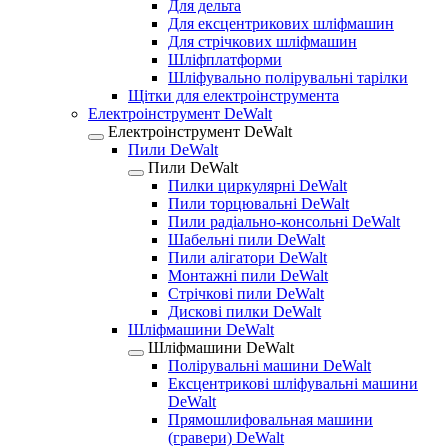
Для дельта
Для ексцентрикових шліфмашин
Для стрічкових шліфмашин
Шліфплатформи
Шліфувально полірувальні тарілки
Щітки для електроінструмента
Електроінструмент DeWalt
Електроінструмент DeWalt
Пили DeWalt
Пили DeWalt
Пилки циркулярні DeWalt
Пили торцювальні DeWalt
Пили радіально-консольні DeWalt
Шабельні пили DeWalt
Пили алігатори DeWalt
Монтажні пили DeWalt
Стрічкові пили DeWalt
Дискові пилки DeWalt
Шліфмашини DeWalt
Шліфмашини DeWalt
Полірувальні машини DeWalt
Ексцентрикові шліфувальні машини
DeWalt
Прямошлифовальная машини
(гравери) DeWalt