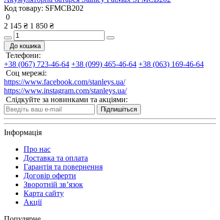
Код товару:
SFMCB202
0
2 145 ₴
1 850 ₴
До кошика
Телефони:
+38 (067) 723-46-64
+38 (099) 465-46-64
+38 (063) 169-46-64
Соц мережі:
https://www.facebook.com/stanleys.ua/
https://www.instagram.com/stanleys.ua/
Слідкуйте за новинками та акціями:
Підпишіться
Інформація
Про нас
Доставка та оплата
Гарантія та повернення
Договір оферти
Зворотній зв’язок
Карта сайту
Акції
Популярне