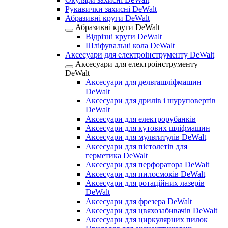
Рукавички захисні DeWalt
Абразивні круги DeWalt
Абразивні круги DeWalt
Відрізні круги DeWalt
Шліфувальні кола DeWalt
Аксесуари для електроінструменту DeWalt
Аксесуари для електроінструменту
DeWalt
Аксесуари для дельташліфмашин
DeWalt
Аксесуари для дрилів і шуруповертів
DeWalt
Аксесуари для електрорубанків
Аксесуари для кутових шліфмашин
Аксесуари для мультитулів DeWalt
Аксесуари для пістолетів для
герметика DeWalt
Аксесуари для перфоратора DeWalt
Аксесуари для пилосмоків DeWalt
Аксесуари для ротаційних лазерів
DeWalt
Аксесуари для фрезера DeWalt
Аксесуари для цвяхозабивачів DeWalt
Аксесуари для циркулярних пилок