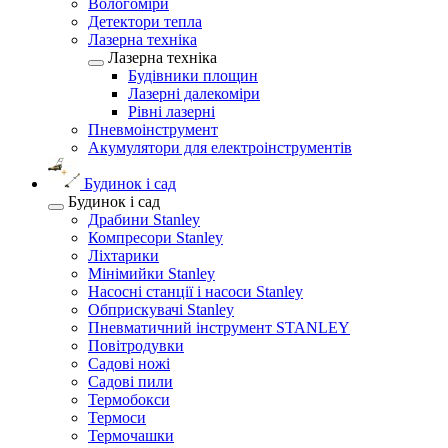
Вологоміри
Детектори тепла
Лазерна техніка
Лазерна техніка
Будівники площин
Лазерні далекоміри
Рівні лазерні
Пневмоінструмент
Акумулятори для електроінструментів
Будинок і сад
Будинок і сад
Драбини Stanley
Компресори Stanley
Ліхтарики
Мінімийки Stanley
Насосні станції і насоси Stanley
Обприскувачі Stanley
Пневматичний інструмент STANLEY
Повітродувки
Садові ножі
Садові пили
Термобокси
Термоси
Термочашки