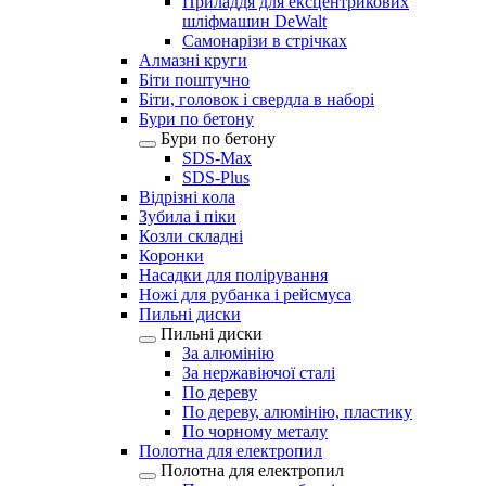
Приладдя для ексцентрикових
шліфмашин DeWalt
Самонарізи в стрічках
Алмазні круги
Біти поштучно
Біти, головок і свердла в наборі
Бури по бетону
Бури по бетону
SDS-Max
SDS-Plus
Відрізні кола
Зубила і піки
Козли складні
Коронки
Насадки для полірування
Ножі для рубанка і рейсмуса
Пильні диски
Пильні диски
За алюмінію
За нержавіючої сталі
По дереву
По дереву, алюмінію, пластику
По чорному металу
Полотна для електропил
Полотна для електропил