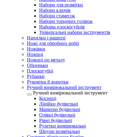
Набори для розмітки
Набори ключів
Набори стамесок
Набори торцевих голівок
Наборы плоскогубців
Універсальні набори інструментів
Напилки і рашпілі
Ножі для обробних робіт
Ножівки
Ножиці
Ножиці по металу
Обценьки
Плоскогубці
Рубанки
Рукоятки й воротки
Ручний вимірювальний інструмент
Ручний вимірювальний інструмент
Косинці
Лінійки будівельні
Маркери будівельні
Олівці будівельні
Рівні будівельні
Рулетки вимірювальні
Шнури розмічальні
Системи зберігання Stanley