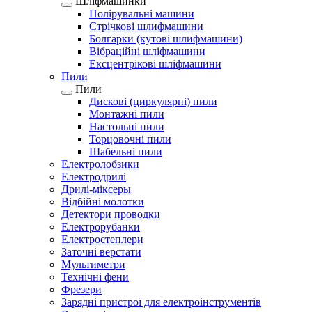
Шліфмашинки
Полірувальні машини
Стрічкові шлифмашини
Болгарки (кутові шлифмашини)
Вібраційні шліфмашини
Ексцентрікові шліфмашини
Пили
Пили
Дискові (циркулярні) пили
Монтажні пили
Настольні пили
Торцовочні пили
Шабельні пили
Електролобзики
Електродрилі
Дрилі-міксеры
Відбійні молотки
Детектори проводки
Електрорубанки
Електростеплери
Заточні верстати
Мультиметри
Технічні фени
Фрезери
Зарядні пристрої для електроінструментів