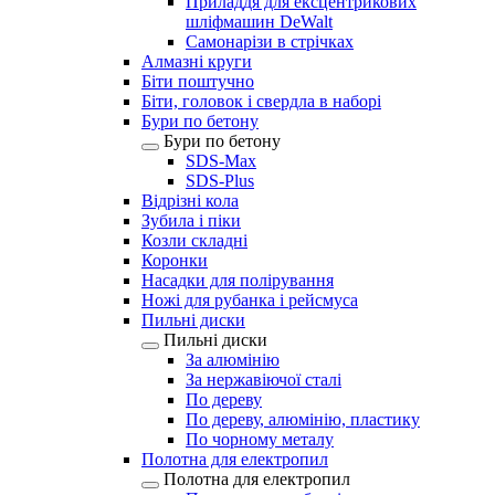
Приладдя для ексцентрикових
шліфмашин DeWalt
Самонарізи в стрічках
Алмазні круги
Біти поштучно
Біти, головок і свердла в наборі
Бури по бетону
Бури по бетону
SDS-Max
SDS-Plus
Відрізні кола
Зубила і піки
Козли складні
Коронки
Насадки для полірування
Ножі для рубанка і рейсмуса
Пильні диски
Пильні диски
За алюмінію
За нержавіючої сталі
По дереву
По дереву, алюмінію, пластику
По чорному металу
Полотна для електропил
Полотна для електропил