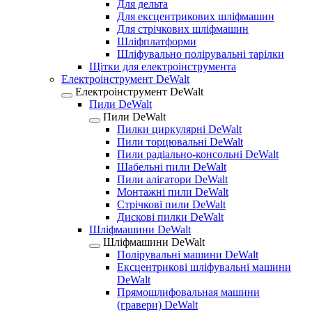
Для дельта
Для ексцентрикових шліфмашин
Для стрічкових шліфмашин
Шліфплатформи
Шліфувально полірувальні тарілки
Щітки для електроінструмента
Електроінструмент DeWalt
Електроінструмент DeWalt
Пили DeWalt
Пили DeWalt
Пилки циркулярні DeWalt
Пили торцювальні DeWalt
Пили радіально-консольні DeWalt
Шабельні пили DeWalt
Пили алігатори DeWalt
Монтажні пили DeWalt
Стрічкові пили DeWalt
Дискові пилки DeWalt
Шліфмашини DeWalt
Шліфмашини DeWalt
Полірувальні машини DeWalt
Ексцентрикові шліфувальні машини
DeWalt
Прямошлифовальная машини
(гравери) DeWalt