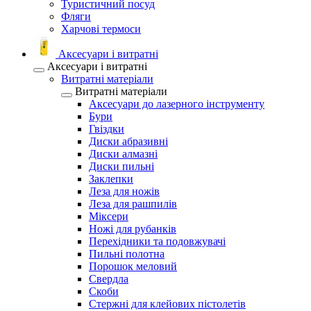
Туристичний посуд
Фляги
Харчові термоси
Аксесуари і витратні
Аксесуари і витратні
Витратні матеріали
Витратні матеріали
Аксесуари до лазерного інструменту
Бури
Гвіздки
Диски абразивні
Диски алмазні
Диски пильні
Заклепки
Леза для ножів
Леза для рашпилів
Міксери
Ножі для рубанків
Перехідники та подовжувачі
Пильні полотна
Порошок меловий
Свердла
Скоби
Стержні для клейових пістолетів