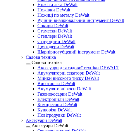
Ножі та леза DeWalt
Ножівки DeWalt
Ножиці по металу DeWalt
Ручний вимірювальний інструмент DeWalt
Сокири DeWalt
Стамески DeWalt
Степлери DeWalt
Струбцини DeWalt
Цвяходери DeWalt
Шарнірногубцевий інструмент DeWalt
Садова техніка
Садова техніка
Аксесуари для садової техніки DEWALT
Акумуляторні секатори DeWalt
Мийки високого тиску DeWalt
Висоторізи DeWalt
Акумуляторні коси DeWalt
Газонокосарки DeWalt
Електропили DeWalt
Компресори DeWalt
Кущорізи DeWalt
Повітродувки DeWalt
Аксесуари DeWalt
Аксесуари DeWalt
Окуляри захисні DeWalt