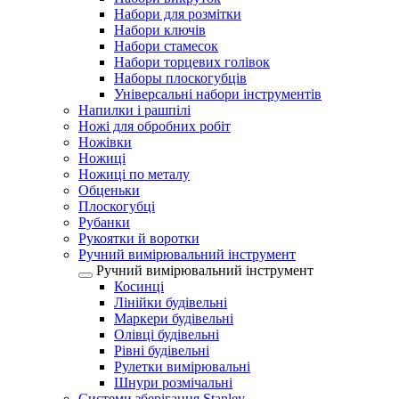
Набори для розмітки
Набори ключів
Набори стамесок
Набори торцевих голівок
Наборы плоскогубців
Універсальні набори інструментів
Напилки і рашпілі
Ножі для обробних робіт
Ножівки
Ножиці
Ножиці по металу
Обценьки
Плоскогубці
Рубанки
Рукоятки й воротки
Ручний вимірювальний інструмент
Ручний вимірювальний інструмент
Косинці
Лінійки будівельні
Маркери будівельні
Олівці будівельні
Рівні будівельні
Рулетки вимірювальні
Шнури розмічальні
Системи зберігання Stanley