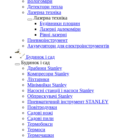
Вологоміри
Детектори тепла
Лазерна техніка
Лазерна техніка
Будівники площин
Лазерні далекоміри
Рівні лазерні
Пневмоінструмент
Акумулятори для електроінструментів
Будинок і сад
Будинок і сад
Драбини Stanley
Компресори Stanley
Ліхтарики
Мінімийки Stanley
Насосні станції і насоси Stanley
Обприскувачі Stanley
Пневматичний інструмент STANLEY
Повітродувки
Садові ножі
Садові пили
Термобокси
Термоси
Термочашки