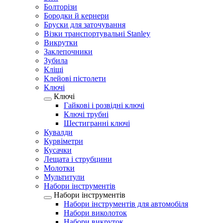
Болторізи
Бородки й кернери
Бруски для заточування
Візки транспортувальні Stanley
Викрутки
Заклепочники
Зубила
Кліщі
Клейові пістолети
Ключі
Ключі
Гайкові і розвідні ключі
Ключі трубні
Шестигранні ключі
Кувалди
Курвіметри
Кусачки
Лещата і струбцини
Молотки
Мультитули
Набори інструментів
Набори інструментів
Набори інструментів для автомобіля
Набори виколоток
Набори викруток