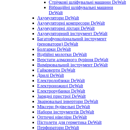
Стрічкові шліфувальні машини DeWalt
Вібраційні шліфувальні машини
DeWalt
Акумулятори DeWalt
Акумуляторні компресори DeWalt
Акумуляторні ліхтарі DeWalt
Акумуляторний інструмент DeWalt
Багатофункціональний інструмент
(реноватори) DeWalt
Болгарки DeWalt
Відбійні молотки DeWalt
Верстати алмазного буріння DeWalt
Вимірювальний інструмент DeWalt
Гайковерти DeWalt
Дрилі DeWalt
Електролобзики DeWalt
Електроножиці DeWalt
Електрорубанки DeWalt
Зарядні пристрої DeWalt
Зварювальні інвертори DeWalt
Міксери будівельні DeWalt
Набори інструментів DeWalt
Оптичні нівеліри DeWalt
Пістолети для герметика DeWalt
Перфоратори DeWalt