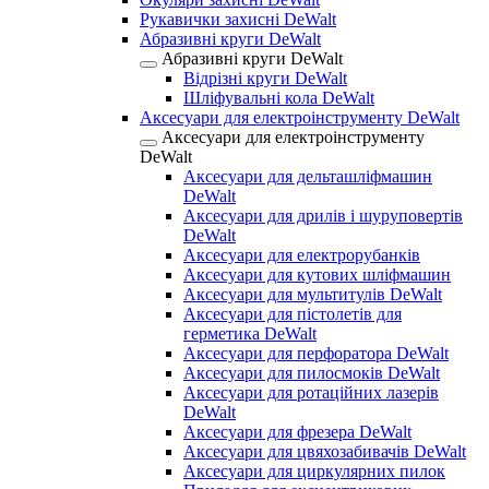
Рукавички захисні DeWalt
Абразивні круги DeWalt
Абразивні круги DeWalt
Відрізні круги DeWalt
Шліфувальні кола DeWalt
Аксесуари для електроінструменту DeWalt
Аксесуари для електроінструменту
DeWalt
Аксесуари для дельташліфмашин
DeWalt
Аксесуари для дрилів і шуруповертів
DeWalt
Аксесуари для електрорубанків
Аксесуари для кутових шліфмашин
Аксесуари для мультитулів DeWalt
Аксесуари для пістолетів для
герметика DeWalt
Аксесуари для перфоратора DeWalt
Аксесуари для пилосмоків DeWalt
Аксесуари для ротаційних лазерів
DeWalt
Аксесуари для фрезера DeWalt
Аксесуари для цвяхозабивачів DeWalt
Аксесуари для циркулярних пилок