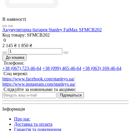
В наявності
Акумуляторна батарея Stanley FatMax SFMCB202
Код товару:
SFMCB202
0
2 145 ₴
1 850 ₴
До кошика
Телефони:
+38 (067) 723-46-64
+38 (099) 465-46-64
+38 (063) 169-46-64
Соц мережі:
https://www.facebook.com/stanleys.ua/
https://www.instagram.com/stanleys.ua/
Слідкуйте за новинками та акціями:
Підпишіться
Інформація
Про нас
Доставка та оплата
Гарантія та повернення