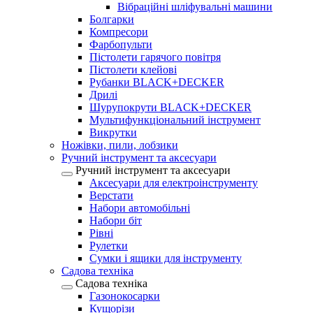
Вібраційні шліфувальні машини
Болгарки
Компресори
Фарбопульти
Пістолети гарячого повітря
Пістолети клейові
Рубанки BLACK+DECKER
Дрилі
Шурупокрути BLACK+DECKER
Мультифункціональний інструмент
Викрутки
Ножівки, пили, лобзики
Ручний інструмент та аксесуари
Ручний інструмент та аксесуари
Аксесуари для електроінструменту
Верстати
Набори автомобільні
Набори біт
Рівні
Рулетки
Сумки і ящики для інструменту
Садова техніка
Садова техніка
Газонокосарки
Кущорізи