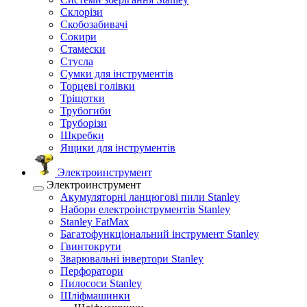
Склорізи
Скобозабивачі
Сокири
Стамески
Стусла
Сумки для інструментів
Торцеві голівки
Тріщотки
Трубогиби
Труборізи
Шкребки
Ящики для інструментів
Электроинструмент
Электроинструмент
Акумуляторні ланцюгові пили Stanley
Набори електроінструментів Stanley
Stanley FatMax
Багатофункціональний інструмент Stanley
Гвинтокрути
Зварювальні інвертори Stanley
Перфоратори
Пилососи Stanley
Шліфмашинки