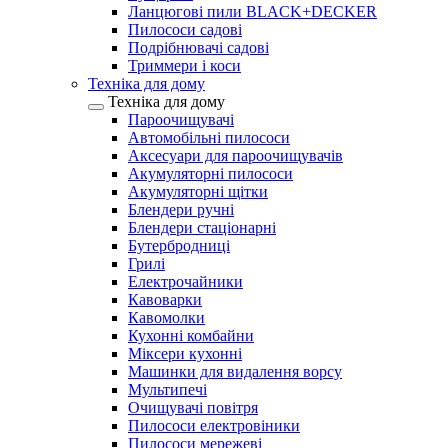
Ланцюгові пили BLACK+DECKER
Пилососи садові
Подрібнювачі садові
Триммери і коси
Техніка для дому
Техніка для дому
Пароочищувачі
Автомобільні пилососи
Аксесуари для пароочищувачів
Акумуляторні пилососи
Акумуляторні щітки
Блендери ручні
Блендери стаціонарні
Бутербродниці
Грилі
Електрочайники
Кавоварки
Кавомолки
Кухонні комбайни
Міксери кухонні
Машинки для видалення ворсу
Мультипечі
Очищувачі повітря
Пилососи електровіники
Пилососи мережеві