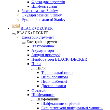
Фрези для верстатів
Шліфматеріали
Захисні маски Stanley
Окуляри захисні Stanley
Рукавички захисні Stanley
BLACK+DECKER
BLACK+DECKER
Електроінструмент
Електроінструмент
Цвяхозабивачі
Акумулятори
Зарядні пристрої
Перфоратори BLACK+DECKER
Пили
Пили
Торцювальні пили
Пили лобзикові
Пили шабельні
Дискові пилки
Фрезери
Шліфмашини
Шліфмашини
Шліфмашини стрічкові
Ексцентрикові шліфувальні машини