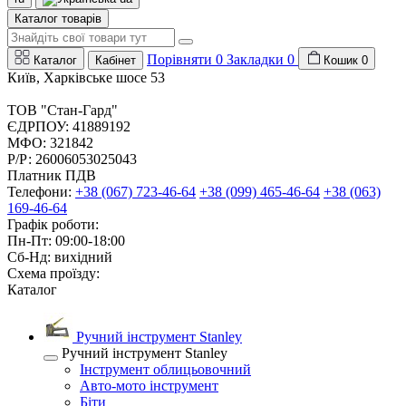
Каталог товарів
Порівняти
0
Закладки
0
Каталог
Кабінет
Кошик
0
Київ, Харківське шосе 53
ТОВ "Стан-Гард"
ЄДРПОУ: 41889192
МФО: 321842
Р/Р: 26006053025043
Платник ПДВ
Телефони:
+38 (067) 723-46-64
+38 (099) 465-46-64
+38 (063)
169-46-64
Графік роботи:
Пн-Пт: 09:00-18:00
Сб-Нд: вихідний
Схема проїзду:
Каталог
Ручний інструмент Stanley
Ручний інструмент Stanley
Інструмент облицьовочний
Авто-мото інструмент
Біти