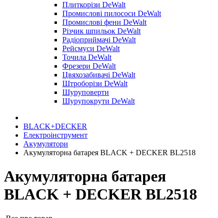
Плиткорізи DeWalt
Промислові пилососи DeWalt
Промислові фени DeWalt
Різчик шпильок DeWalt
Радіоприймачі DeWalt
Рейсмуси DeWalt
Точила DeWalt
Фрезери DeWalt
Цвяхозабивачі DeWalt
Штроборізи DeWalt
Шуруповерти
Шурупокрути DeWalt
BLACK+DECKER
Електроінструмент
Акумулятори
Акумуляторна батарея BLACK + DECKER BL2518
Акумуляторна батарея
BLACK + DECKER BL2518