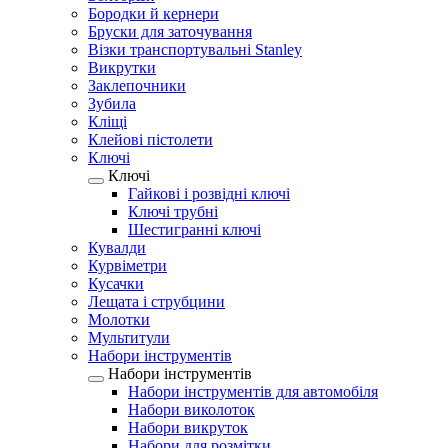
Бородки й кернери
Бруски для заточування
Візки транспортувальні Stanley
Викрутки
Заклепочники
Зубила
Кліщі
Клейові пістолети
Ключі
Ключі
Гайкові і розвідні ключі
Ключі трубні
Шестигранні ключі
Кувалди
Курвіметри
Кусачки
Лещата і струбцини
Молотки
Мультитули
Набори інструментів
Набори інструментів
Набори інструментів для автомобіля
Набори виколоток
Набори викруток
Набори для розмітки