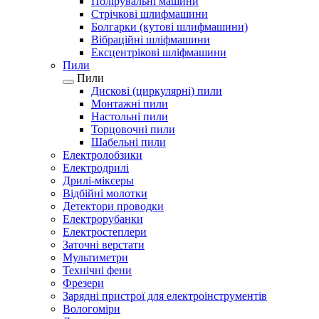
Полірувальні машини
Стрічкові шлифмашини
Болгарки (кутові шлифмашини)
Вібраційні шліфмашини
Ексцентрікові шліфмашини
Пили
Пили
Дискові (циркулярні) пили
Монтажні пили
Настольні пили
Торцовочні пили
Шабельні пили
Електролобзики
Електродрилі
Дрилі-міксеры
Відбійні молотки
Детектори проводки
Електрорубанки
Електростеплери
Заточні верстати
Мультиметри
Технічні фени
Фрезери
Зарядні пристрої для електроінструментів
Вологоміри