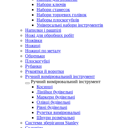
Набори ключів
Набори стамесок
Набори торцевих голівок
Наборы плоскогубців
Універсальні набори інструментів
Напилки і рашпілі
Ножі для обробних робіт
Ножівки
Ножиці
Ножиці по металу
Обценьки
Плоскогубці
Рубанки
Рукоятки й воротки
Ручний вимірювальний інструмент
Ручний вимірювальний інструмент
Косинці
Лінійки будівельні
Маркери будівельні
Олівці будівельні
Рівні будівельні
Рулетки вимірювальні
Шнури розмічальні
Системи зберігання Stanley
Склорізи