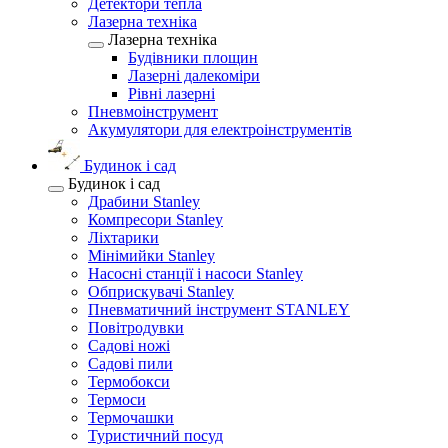
Детектори тепла
Лазерна техніка
Лазерна техніка
Будівники площин
Лазерні далекоміри
Рівні лазерні
Пневмоінструмент
Акумулятори для електроінструментів
Будинок і сад
Будинок і сад
Драбини Stanley
Компресори Stanley
Ліхтарики
Мінімийки Stanley
Насосні станції і насоси Stanley
Обприскувачі Stanley
Пневматичний інструмент STANLEY
Повітродувки
Садові ножі
Садові пили
Термобокси
Термоси
Термочашки
Туристичний посуд