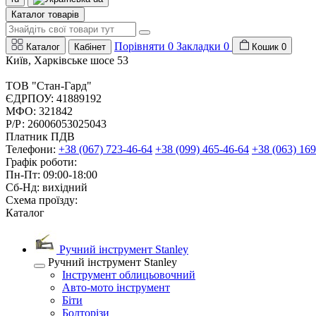
Каталог товарів
Порівняти
0
Закладки
0
Каталог
Кабінет
Кошик
0
Київ, Харківське шосе 53
ТОВ "Стан-Гард"
ЄДРПОУ: 41889192
МФО: 321842
Р/Р: 26006053025043
Платник ПДВ
Телефони:
+38 (067) 723-46-64
+38 (099) 465-46-64
+38 (063) 169
Графік роботи:
Пн-Пт: 09:00-18:00
Сб-Нд: вихідний
Схема проїзду:
Каталог
Ручний інструмент Stanley
Ручний інструмент Stanley
Інструмент облицьовочний
Авто-мото інструмент
Біти
Болторізи