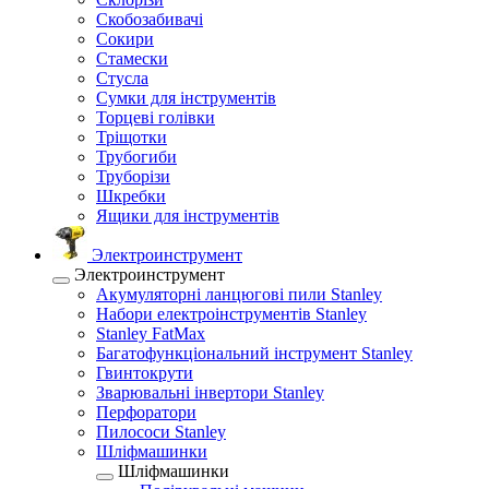
Скобозабивачі
Сокири
Стамески
Стусла
Сумки для інструментів
Торцеві голівки
Тріщотки
Трубогиби
Труборізи
Шкребки
Ящики для інструментів
Электроинструмент
Электроинструмент
Акумуляторні ланцюгові пили Stanley
Набори електроінструментів Stanley
Stanley FatMax
Багатофункціональний інструмент Stanley
Гвинтокрути
Зварювальні інвертори Stanley
Перфоратори
Пилососи Stanley
Шліфмашинки
Шліфмашинки