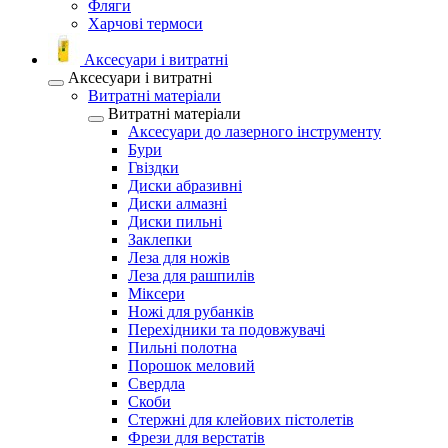
Фляги
Харчові термоси
Аксесуари і витратні
Аксесуари і витратні
Витратні матеріали
Витратні матеріали
Аксесуари до лазерного інструменту
Бури
Гвіздки
Диски абразивні
Диски алмазні
Диски пильні
Заклепки
Леза для ножів
Леза для рашпилів
Міксери
Ножі для рубанків
Перехідники та подовжувачі
Пильні полотна
Порошок меловий
Свердла
Скоби
Стержні для клейових пістолетів
Фрези для верстатів