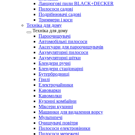
Ланцюгові пили BLACK+DECKER
Пилососи садові
Подрібнювачі садові
Триммери і коси
Техніка для дому
Техніка для дому
Пароочищувачі
Автомобільні пилососи
Аксесуари для пароочищувачів
Акумуляторні пилососи
Акумуляторні щітки
Блендери ручні
Блендери стаціонарні
Бутербродниці
Грилі
Електрочайники
Кавоварки
Кавомолки
Кухонні комбайни
Міксери кухонні
Машинки для видалення ворсу
Мультипечі
Очищувачі повітря
Пилососи електровіники
Пилососи мережеві