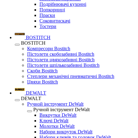
Подрібнювачі кухонні
Попкорниці
Праски
Соковитискачі
Тостери
BOSTITCH
BOSTITCH
Компресори Bostitch
Пістолети скобозабивні Bostitch
Пістолети цвяхозабивні Bostitch
Пістолети шпількозабивні Bostitch
Скоби Bostitch
Степлери механічні пневматичні Bostitch
Цвяхи Bostitch
DEWALT
DEWALT
Ручной інструмент DeWalt
Ручной інструмент DeWalt
Викрутки DeWalt
Ключі DeWalt
Молотки DeWalt
Набори викруток DeWalt
Набори ключів та головок DeWalt