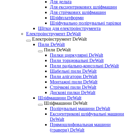
Для дельта
Для ексцентрикових шліфмашин
Для стрічкових шліфмашин
Шліфплатформи
Шліфувально полірувальні тарілки
Щітки для електроінструмента
Електроінструмент DeWalt
Електроінструмент DeWalt
Пили DeWalt
Пили DeWalt
Пилки циркулярні DeWalt
Пили торцювальні DeWalt
Пили радіально-консольні DeWalt
Шабельні пили DeWalt
Пили алігатори DeWalt
Монтажні пили DeWalt
Стрічкові пили DeWalt
Дискові пилки DeWalt
Шліфмашини DeWalt
Шліфмашини DeWalt
Полірувальні машини DeWalt
Ексцентрикові шліфувальні машини
DeWalt
Прямошлифовальная машини
(гравери) DeWalt