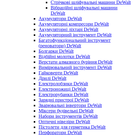
Стрічкові шліфувальні машини DeWalt
Вібраційні шліфувальні машини
DeWalt
Акумулятори DeWalt
Акумуляторні компресори DeWalt
Акумуляторні ліхтарі DeWalt
Акумуляторний інструмент DeWalt
Багатофункціональний інструмент
(реноватори) DeWalt
Болгарки DeWalt
Відбійні молотки DeWalt
Верстати алмазного буріння DeWalt
Вимірювальний інструмент DeWalt
Гайковерти DeWalt
Дрилі DeWalt
Електролобзики DeWalt
Електроножиці DeWalt
Електрорубанки DeWalt
Зарядні пристрої DeWalt
Зварювальні інвертори DeWalt
Міксери будівельні DeWalt
Набори інструментів DeWalt
Оптичні нівеліри DeWalt
Пістолети для герметика DeWalt
Перфоратори DeWalt