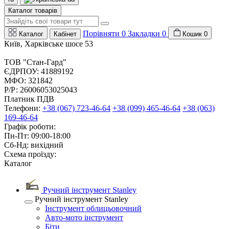
Каталог товарів
Порівняти
0
Закладки
0
Каталог
Кабінет
Кошик
0
Київ, Харківське шосе 53
ТОВ "Стан-Гард"
ЄДРПОУ: 41889192
МФО: 321842
Р/Р: 26006053025043
Платник ПДВ
Телефони:
+38 (067) 723-46-64
+38 (099) 465-46-64
+38 (063)
169-46-64
Графік роботи:
Пн-Пт: 09:00-18:00
Сб-Нд: вихідний
Схема проїзду:
Каталог
Ручний інструмент Stanley
Ручний інструмент Stanley
Інструмент облицьовочний
Авто-мото інструмент
Біти