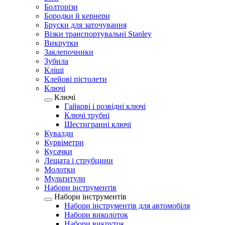
Болторізи
Бородки й кернери
Бруски для заточування
Візки транспортувальні Stanley
Викрутки
Заклепочники
Зубила
Кліщі
Клейові пістолети
Ключі
Ключі
Гайкові і розвідні ключі
Ключі трубні
Шестигранні ключі
Кувалди
Курвіметри
Кусачки
Лещата і струбцини
Молотки
Мультитули
Набори інструментів
Набори інструментів
Набори інструментів для автомобіля
Набори виколоток
Набори викруток