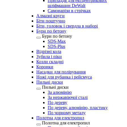
Приладдя для ексцентрикових
шліфмашин DeWalt
Самонарізи в стрічках
Алмазні круги
Біти поштучно
Біти, головок і свердла в наборі
Бури по бетону
Бури по бетону
SDS-Max
SDS-Plus
Відрізні кола
Зубила і піки
Козли складні
Коронки
Насадки для полірування
Ножі для рубанка і рейсмуса
Пильні диски
Пильні диски
За алюмінію
За нержавіючої сталі
По дереву
По дереву, алюмінію, пластику
По чорному металу
Полотна для електропил
Полотна для електропил