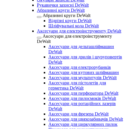
Рукавички захисні DeWalt
Абразивні круги DeWalt
Абразивні круги DeWalt
Відрізні круги DeWalt
Шліфувальні кола DeWalt
Аксесуари для електроінструменту DeWalt
Аксесуари для електроінструменту
DeWalt
Аксесуари для дельташліфмашин
DeWalt
Аксесуари для дрилів і шуруповертів
DeWalt
Аксесуари для електрорубанків
Аксесуари для кутових шліфмашин
Аксесуари для мультитулів DeWalt
Аксесуари для пістолетів для
герметика DeWalt
Аксесуари для перфоратора DeWalt
Аксесуари для пилосмоків DeWalt
Аксесуари для ротаційних лазерів
DeWalt
Аксесуари для фрезера DeWalt
Аксесуари для цвяхозабивачів DeWalt
Аксесуари для циркулярних пилок