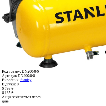
Код товару:
DN200/8/6
Артикул:
DN200/8/6
Виробник:
Stanley
Відгуки:
0
6 798 ₴
6 135 ₴
Акція закінчиться через:
днів
: