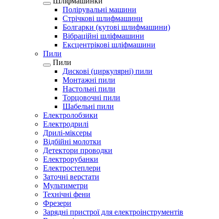
Шліфмашинки
Полірувальні машини
Стрічкові шлифмашини
Болгарки (кутові шлифмашини)
Вібраційні шліфмашини
Ексцентрікові шліфмашини
Пили
Пили
Дискові (циркулярні) пили
Монтажні пили
Настольні пили
Торцовочні пили
Шабельні пили
Електролобзики
Електродрилі
Дрилі-міксеры
Відбійні молотки
Детектори проводки
Електрорубанки
Електростеплери
Заточні верстати
Мультиметри
Технічні фени
Фрезери
Зарядні пристрої для електроінструментів