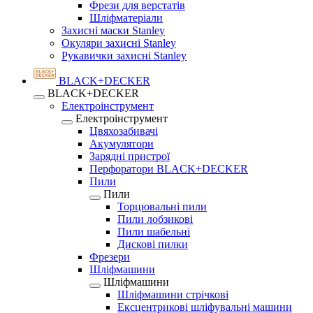
Фрези для верстатів
Шліфматеріали
Захисні маски Stanley
Окуляри захисні Stanley
Рукавички захисні Stanley
BLACK+DECKER
BLACK+DECKER
Електроінструмент
Електроінструмент
Цвяхозабивачі
Акумулятори
Зарядні пристрої
Перфоратори BLACK+DECKER
Пили
Пили
Торцювальні пили
Пили лобзикові
Пили шабельні
Дискові пилки
Фрезери
Шліфмашини
Шліфмашини
Шліфмашини стрічкові
Ексцентрикові шліфувальні машини