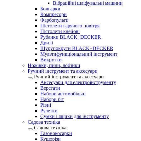
Вібраційні шліфувальні машини
Болгарки
Компресори
Фарбопульти
Пістолети гарячого повітря
Пістолети клейові
Рубанки BLACK+DECKER
Дрилі
Шурупокрути BLACK+DECKER
Мультифункціональний інструмент
Викрутки
Ножівки, пили, лобзики
Ручний інструмент та аксесуари
Ручний інструмент та аксесуари
Аксесуари для електроінструменту
Верстати
Набори автомобільні
Набори біт
Рівні
Рулетки
Сумки і ящики для інструменту
Садова техніка
Садова техніка
Газонокосарки
Кущорізи