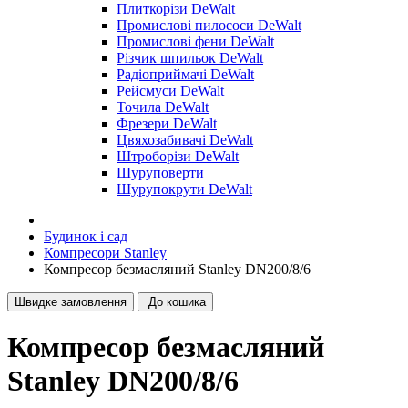
Плиткорізи DeWalt
Промислові пилососи DeWalt
Промислові фени DeWalt
Різчик шпильок DeWalt
Радіоприймачі DeWalt
Рейсмуси DeWalt
Точила DeWalt
Фрезери DeWalt
Цвяхозабивачі DeWalt
Штроборізи DeWalt
Шуруповерти
Шурупокрути DeWalt
Будинок і сад
Компресори Stanley
Компресор безмасляний Stanley DN200/8/6
Швидке замовлення
До кошика
Компресор безмасляний
Stanley DN200/8/6