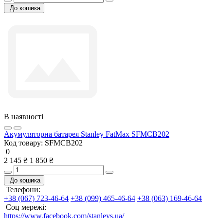
До кошика
В наявності
Акумуляторна батарея Stanley FatMax SFMCB202
Код товару:
SFMCB202
0
2 145 ₴
1 850 ₴
До кошика
Телефони:
+38 (067) 723-46-64
+38 (099) 465-46-64
+38 (063) 169-46-64
Соц мережі:
https://www.facebook.com/stanleys.ua/