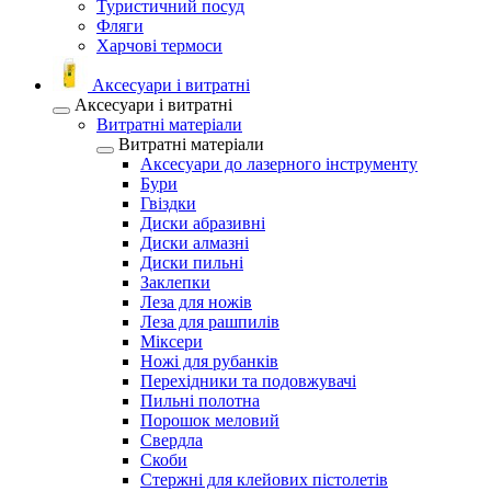
Туристичний посуд
Фляги
Харчові термоси
Аксесуари і витратні
Аксесуари і витратні
Витратні матеріали
Витратні матеріали
Аксесуари до лазерного інструменту
Бури
Гвіздки
Диски абразивні
Диски алмазні
Диски пильні
Заклепки
Леза для ножів
Леза для рашпилів
Міксери
Ножі для рубанків
Перехідники та подовжувачі
Пильні полотна
Порошок меловий
Свердла
Скоби
Стержні для клейових пістолетів