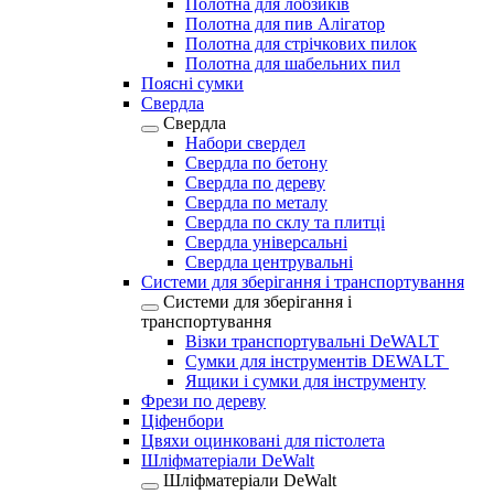
Полотна для лобзиків
Полотна для пив Алігатор
Полотна для стрічкових пилок
Полотна для шабельних пил
Поясні сумки
Свердла
Свердла
Набори свердел
Свердла по бетону
Свердла по дереву
Свердла по металу
Свердла по склу та плитці
Свердла універсальні
Свердла центрувальні
Системи для зберігання і транспортування
Системи для зберігання і
транспортування
Візки транспортувальні DeWALT
Сумки для інструментів DEWALT
Ящики і сумки для інструменту
Фрези по дереву
Ціфенбори
Цвяхи оцинковані для пістолета
Шліфматеріали DeWalt
Шліфматеріали DeWalt