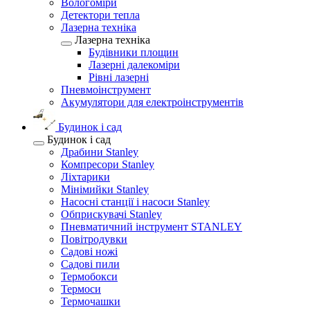
Вологоміри
Детектори тепла
Лазерна техніка
Лазерна техніка
Будівники площин
Лазерні далекоміри
Рівні лазерні
Пневмоінструмент
Акумулятори для електроінструментів
Будинок і сад
Будинок і сад
Драбини Stanley
Компресори Stanley
Ліхтарики
Мінімийки Stanley
Насосні станції і насоси Stanley
Обприскувачі Stanley
Пневматичний інструмент STANLEY
Повітродувки
Садові ножі
Садові пили
Термобокси
Термоси
Термочашки