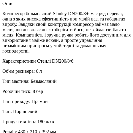
Опис
Компресор безмасляний Stanley DN200/8/6 має ряд переваг,
одна з яких висока ефективність при малій вазі та габаритах
виробу. Завдяки своїй конструкції компресор займає мало
місця, що дозволяє легко зберігати його, не займаючи багато
місця. Компактність і зручна ручка робить його доступним для
використання майже всюди, а просте управління -
незамінним пристроєм у майстерні та домашньому
господарстві.
Характеристики Стенлі DN200/8/6:
Об'єм ресивера: 6 л
Тип мастила: Безмасляний
Робочий тиск: 8 бар
Тип приводу: Прямий
Тип: Поршневий
Продуктивність: 180 л/хв
Розмір: 430 х 210 х 392 мм