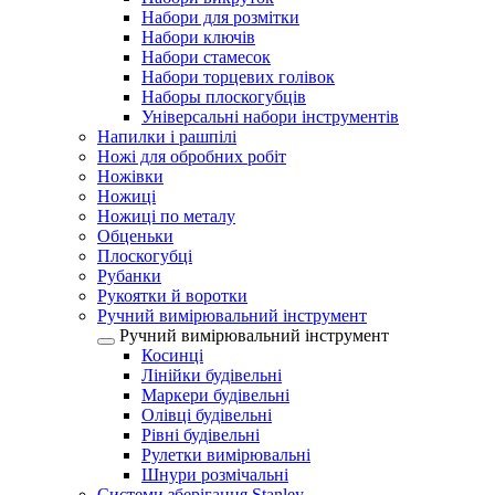
Набори для розмітки
Набори ключів
Набори стамесок
Набори торцевих голівок
Наборы плоскогубців
Універсальні набори інструментів
Напилки і рашпілі
Ножі для обробних робіт
Ножівки
Ножиці
Ножиці по металу
Обценьки
Плоскогубці
Рубанки
Рукоятки й воротки
Ручний вимірювальний інструмент
Ручний вимірювальний інструмент
Косинці
Лінійки будівельні
Маркери будівельні
Олівці будівельні
Рівні будівельні
Рулетки вимірювальні
Шнури розмічальні
Системи зберігання Stanley