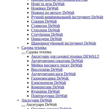
Ножі та леза DeWalt
Ножівки DeWalt
Ножиці по металу DeWalt
Ручний вимірювальний інструмент DeWalt
Сокири DeWalt
Стамески DeWalt
Степлери DeWalt
Струбцини DeWalt
Цвяходери DeWalt
Шарнірногубцевий інструмент DeWalt
Садова техніка
Садова техніка
Аксесуари для садової техніки DEWALT
Акумуляторні секатори DeWalt
Мийки високого тиску DeWalt
Висоторізи DeWalt
Акумуляторні коси DeWalt
Газонокосарки DeWalt
Електропили DeWalt
Компресори DeWalt
Кущорізи DeWalt
Повітродувки DeWalt
Аксесуари DeWalt
Аксесуари DeWalt
Окуляри захисні DeWalt