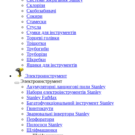
Склорізи
Скобозабивачі
Сокири
Стамески
Стусла
Сумки для інструментів
Торцеві голівки
Тріщотки
Трубогиби
Труборізи
Шкребки
Ящики для інструментів
Электроинструмент
Электроинструмент
Акумуляторні ланцюгові пили Stanley
Набори електроінструментів Stanley
Stanley FatMax
Багатофункціональний інструмент Stanley
Гвинтокрути
Зварювальні інвертори Stanley
Перфоратори
Пилососи Stanley
Шліфмашинки