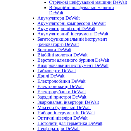
Стрічкові шліфувальні машини DeWalt
Вібраційні шліфувальні машини
DeWalt
Акумулятори DeWalt
Акумуляторні компресори DeWalt
Акумуляторні ліхтарі DeWalt
Акумуляторний інструмент DeWalt
Багатофункціональний інструмент
(реноватори) DeWalt
Болгарки DeWalt
Відбійні молотки DeWalt
Верстати алмазного буріння DeWalt
Вимірювальний інструмент DeWalt
Гайковерти DeWalt
Дрилі DeWalt
Електролобзики DeWalt
Електроножиці DeWalt
Електрорубанки DeWalt
Зарядні пристрої DeWalt
Зварювальні інвертори DeWalt
Міксери будівельні DeWalt
Набори інструментів DeWalt
Оптичні нівеліри DeWalt
Пістолети для герметика DeWalt
Перфоратори DeWalt