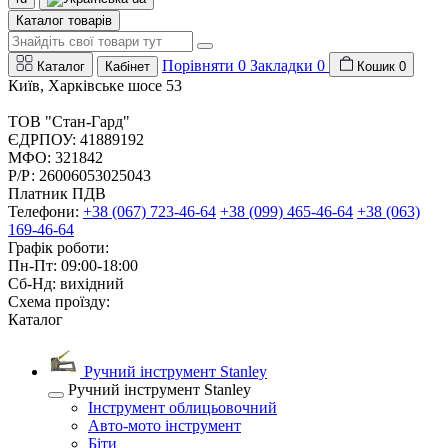
Каталог товарів
Порівняти
0
Закладки
0
Каталог
Кабінет
Кошик
0
Київ, Харківське шосе 53
ТОВ "Стан-Гард"
ЄДРПОУ: 41889192
МФО: 321842
Р/Р: 26006053025043
Платник ПДВ
Телефони:
+38 (067) 723-46-64
+38 (099) 465-46-64
+38 (063)
169-46-64
Графік роботи:
Пн-Пт: 09:00-18:00
Сб-Нд: вихідний
Схема проїзду:
Каталог
Ручний інструмент Stanley
Ручний інструмент Stanley
Інструмент облицьовочний
Авто-мото інструмент
Біти