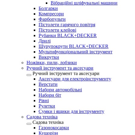
Вібраційні шліфувальні машини
Болгарки
Компресори
Фарбопульти
Пістолети гарячого повітря
Пістолети клейові
Рубанки BLACK+DECKER
Дрилі
Шурупокрути BLACK+DECKER
Мультифункціональний інструмент
Викрутки
Ножівки, пили, лобзики
Ручний інструмент та аксесуари
Ручний інструмент та аксесуари
Аксесуари для електроінструменту
Верстати
Набори автомобільні
Набори біт
Рівні
Рулетки
Сумки і ящики для інструменту
Садова техніка
Садова техніка
Газонокосарки
Кущорізи