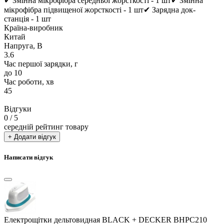
✔ Змінна мікрофібра середньої жорсткості - 1 шт✔ Змінна
мікрофібра підвищеної жорсткості - 1 шт✔ Зарядна док-
станція - 1 шт
Країна-виробник
Китай
Напруга, В
3.6
Час першої зарядки, г
до 10
Час роботи, хв
45
Відгуки
0
/ 5
середній рейтинг товару
+ Додати відгук
Написати відгук
Електрощітки дельтовидная BLACK + DECKER BHPC210