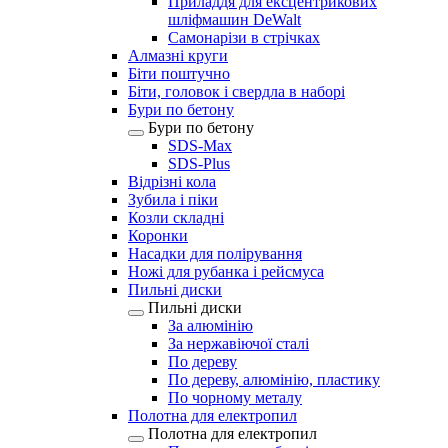
Приладдя для ексцентрикових
шліфмашин DeWalt
Самонарізи в стрічках
Алмазні круги
Біти поштучно
Біти, головок і свердла в наборі
Бури по бетону
Бури по бетону
SDS-Max
SDS-Plus
Відрізні кола
Зубила і піки
Козли складні
Коронки
Насадки для полірування
Ножі для рубанка і рейсмуса
Пильні диски
Пильні диски
За алюмінію
За нержавіючої сталі
По дереву
По дереву, алюмінію, пластику
По чорному металу
Полотна для електропил
Полотна для електропил