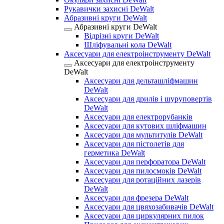
Рукавички захисні DeWalt
Абразивні круги DeWalt
Абразивні круги DeWalt
Відрізні круги DeWalt
Шліфувальні кола DeWalt
Аксесуари для електроінструменту DeWalt
Аксесуари для електроінструменту
DeWalt
Аксесуари для дельташліфмашин
DeWalt
Аксесуари для дрилів і шуруповертів
DeWalt
Аксесуари для електрорубанків
Аксесуари для кутових шліфмашин
Аксесуари для мультитулів DeWalt
Аксесуари для пістолетів для
герметика DeWalt
Аксесуари для перфоратора DeWalt
Аксесуари для пилосмоків DeWalt
Аксесуари для ротаційних лазерів
DeWalt
Аксесуари для фрезера DeWalt
Аксесуари для цвяхозабивачів DeWalt
Аксесуари для циркулярних пилок