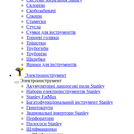
Склорізи
Скобозабивачі
Сокири
Стамески
Стусла
Сумки для інструментів
Торцеві голівки
Тріщотки
Трубогиби
Труборізи
Шкребки
Ящики для інструментів
Электроинструмент
Электроинструмент
Акумуляторні ланцюгові пили Stanley
Набори електроінструментів Stanley
Stanley FatMax
Багатофункціональний інструмент Stanley
Гвинтокрути
Зварювальні інвертори Stanley
Перфоратори
Пилососи Stanley
Шліфмашинки