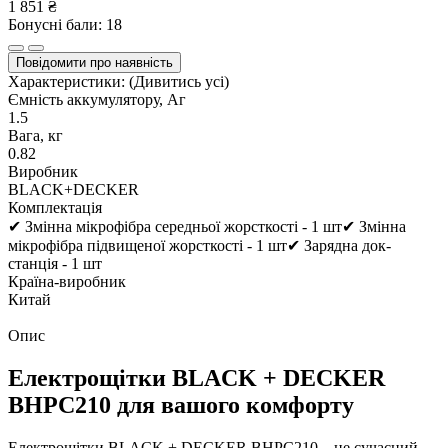
1 851 ₴
Бонусні бали: 18
Повідомити про наявність
Характеристики:
(Дивитись усі)
Ємність аккумулятору, Аг
1.5
Вага, кг
0.82
Виробник
BLACK+DECKER
Комплектація
✔ Змінна мікрофібра середньої жорсткості - 1 шт✔ Змінна
мікрофібра підвищеної жорсткості - 1 шт✔ Зарядна док-
станція - 1 шт
Країна-виробник
Китай
Опис
Електрощітки BLACK + DECKER
BHPC210 для вашого комфорту
Електрощітки BLACK + DECKER BHPC210 – це сучасний