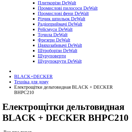
Плиткорізи DeWalt
Промислові пилососи DeWalt
Промислові фени DeWalt
Різчик шпильок DeWalt
Радіоприймачі DeWalt
Рейсмуси DeWalt
Точила DeWalt
Фрезери DeWalt
Цвяхозабивачі DeWalt
Штроборізи DeWalt
Шуруповерти
Шурупокрути DeWalt
BLACK+DECKER
Техніка для дому
Електрощітки дельтовидная BLACK + DECKER
BHPC210
Електрощітки дельтовидная
BLACK + DECKER BHPC210