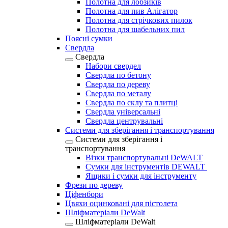
Полотна для лобзиків
Полотна для пив Алігатор
Полотна для стрічкових пилок
Полотна для шабельних пил
Поясні сумки
Свердла
Свердла
Набори свердел
Свердла по бетону
Свердла по дереву
Свердла по металу
Свердла по склу та плитці
Свердла універсальні
Свердла центрувальні
Системи для зберігання і транспортування
Системи для зберігання і
транспортування
Візки транспортувальні DeWALT
Сумки для інструментів DEWALT
Ящики і сумки для інструменту
Фрези по дереву
Ціфенбори
Цвяхи оцинковані для пістолета
Шліфматеріали DeWalt
Шліфматеріали DeWalt