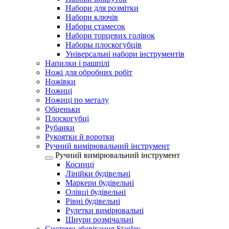
Набори для розмітки
Набори ключів
Набори стамесок
Набори торцевих голівок
Наборы плоскогубців
Універсальні набори інструментів
Напилки і рашпілі
Ножі для обробних робіт
Ножівки
Ножиці
Ножиці по металу
Обценьки
Плоскогубці
Рубанки
Рукоятки й воротки
Ручний вимірювальний інструмент
Ручний вимірювальний інструмент
Косинці
Лінійки будівельні
Маркери будівельні
Олівці будівельні
Рівні будівельні
Рулетки вимірювальні
Шнури розмічальні
Системи зберігання Stanley