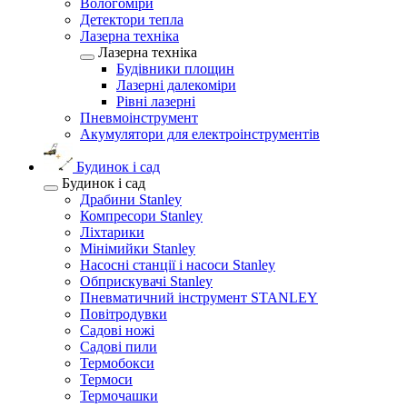
Вологоміри
Детектори тепла
Лазерна техніка
Лазерна техніка
Будівники площин
Лазерні далекоміри
Рівні лазерні
Пневмоінструмент
Акумулятори для електроінструментів
Будинок і сад
Будинок і сад
Драбини Stanley
Компресори Stanley
Ліхтарики
Мінімийки Stanley
Насосні станції і насоси Stanley
Обприскувачі Stanley
Пневматичний інструмент STANLEY
Повітродувки
Садові ножі
Садові пили
Термобокси
Термоси
Термочашки