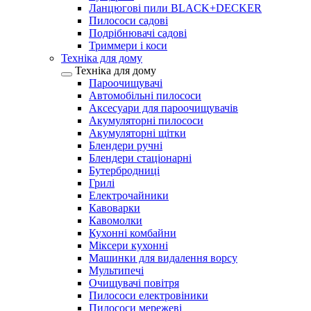
Ланцюгові пили BLACK+DECKER
Пилососи садові
Подрібнювачі садові
Триммери і коси
Техніка для дому
Техніка для дому
Пароочищувачі
Автомобільні пилососи
Аксесуари для пароочищувачів
Акумуляторні пилососи
Акумуляторні щітки
Блендери ручні
Блендери стаціонарні
Бутербродниці
Грилі
Електрочайники
Кавоварки
Кавомолки
Кухонні комбайни
Міксери кухонні
Машинки для видалення ворсу
Мультипечі
Очищувачі повітря
Пилососи електровіники
Пилососи мережеві