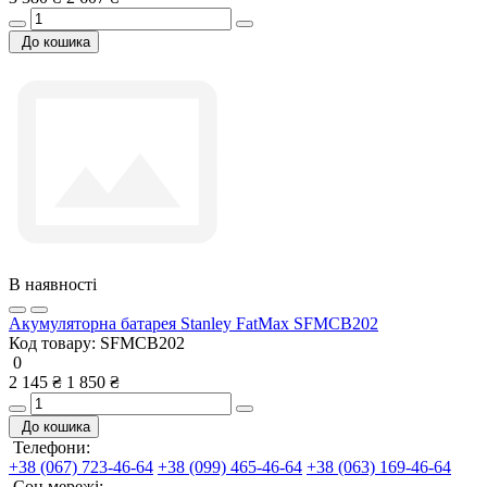
До кошика
В наявності
Акумуляторна батарея Stanley FatMax SFMCB202
Код товару:
SFMCB202
0
2 145 ₴
1 850 ₴
До кошика
Телефони:
+38 (067) 723-46-64
+38 (099) 465-46-64
+38 (063) 169-46-64
Соц мережі: