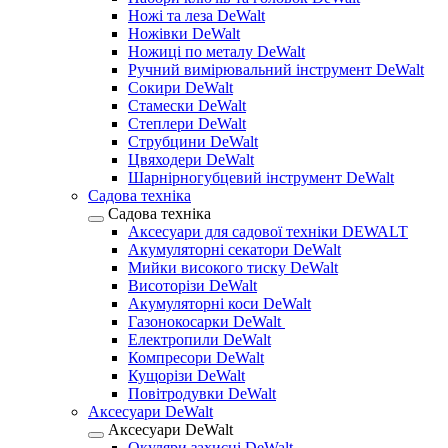
Ножі та леза DeWalt
Ножівки DeWalt
Ножиці по металу DeWalt
Ручний вимірювальний інструмент DeWalt
Сокири DeWalt
Стамески DeWalt
Степлери DeWalt
Струбцини DeWalt
Цвяходери DeWalt
Шарнірногубцевий інструмент DeWalt
Садова техніка
Садова техніка
Аксесуари для садової техніки DEWALT
Акумуляторні секатори DeWalt
Мийки високого тиску DeWalt
Висоторізи DeWalt
Акумуляторні коси DeWalt
Газонокосарки DeWalt
Електропили DeWalt
Компресори DeWalt
Кущорізи DeWalt
Повітродувки DeWalt
Аксесуари DeWalt
Аксесуари DeWalt
Окуляри захисні DeWalt