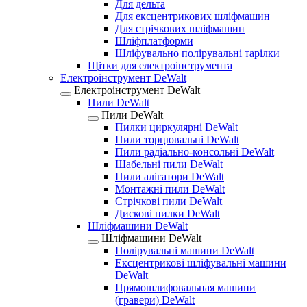
Для дельта
Для ексцентрикових шліфмашин
Для стрічкових шліфмашин
Шліфплатформи
Шліфувально полірувальні тарілки
Щітки для електроінструмента
Електроінструмент DeWalt
Електроінструмент DeWalt
Пили DeWalt
Пили DeWalt
Пилки циркулярні DeWalt
Пили торцювальні DeWalt
Пили радіально-консольні DeWalt
Шабельні пили DeWalt
Пили алігатори DeWalt
Монтажні пили DeWalt
Стрічкові пили DeWalt
Дискові пилки DeWalt
Шліфмашини DeWalt
Шліфмашини DeWalt
Полірувальні машини DeWalt
Ексцентрикові шліфувальні машини
DeWalt
Прямошлифовальная машини
(гравери) DeWalt