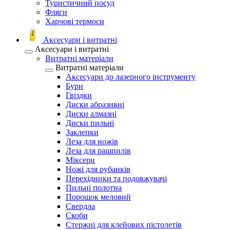
Туристичний посуд
Фляги
Харчові термоси
Аксесуари і витратні
Аксесуари і витратні
Витратні матеріали
Витратні матеріали
Аксесуари до лазерного інструменту
Бури
Гвіздки
Диски абразивні
Диски алмазні
Диски пильні
Заклепки
Леза для ножів
Леза для рашпилів
Міксери
Ножі для рубанків
Перехідники та подовжувачі
Пильні полотна
Порошок меловий
Свердла
Скоби
Стержні для клейових пістолетів