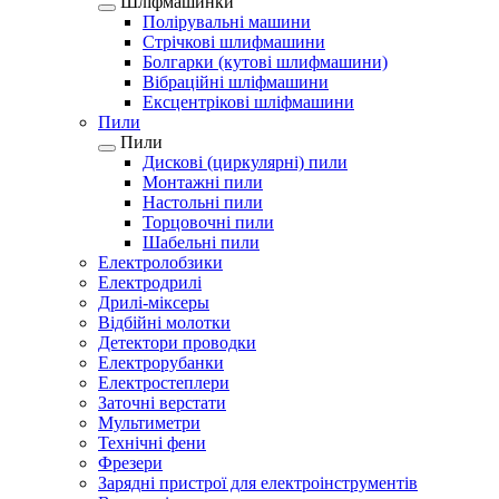
Шліфмашинки
Полірувальні машини
Стрічкові шлифмашини
Болгарки (кутові шлифмашини)
Вібраційні шліфмашини
Ексцентрікові шліфмашини
Пили
Пили
Дискові (циркулярні) пили
Монтажні пили
Настольні пили
Торцовочні пили
Шабельні пили
Електролобзики
Електродрилі
Дрилі-міксеры
Відбійні молотки
Детектори проводки
Електрорубанки
Електростеплери
Заточні верстати
Мультиметри
Технічні фени
Фрезери
Зарядні пристрої для електроінструментів