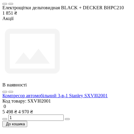
Електрощітки дельтовидная BLACK + DECKER BHPC210
1 851 ₴
Акції
В наявності
Компресор автомобільний 3-в-1 Stanley SXVI02001
Код товару:
SXVI02001
0
5 498 ₴
4 970 ₴
До кошика