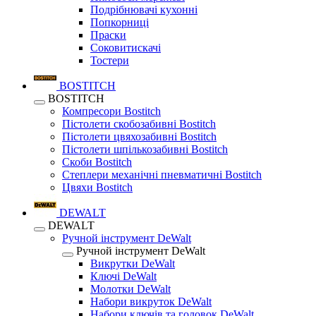
Подрібнювачі кухонні
Попкорниці
Праски
Соковитискачі
Тостери
BOSTITCH
BOSTITCH
Компресори Bostitch
Пістолети скобозабивні Bostitch
Пістолети цвяхозабивні Bostitch
Пістолети шпількозабивні Bostitch
Скоби Bostitch
Степлери механічні пневматичні Bostitch
Цвяхи Bostitch
DEWALT
DEWALT
Ручной інструмент DeWalt
Ручной інструмент DeWalt
Викрутки DeWalt
Ключі DeWalt
Молотки DeWalt
Набори викруток DeWalt
Набори ключів та головок DeWalt