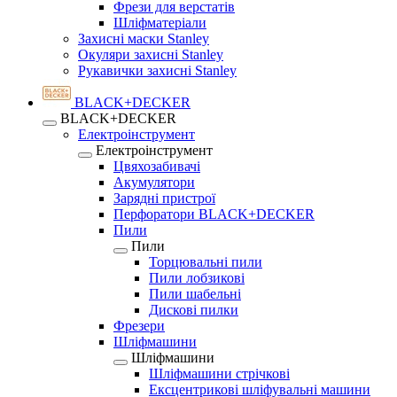
Фрези для верстатів
Шліфматеріали
Захисні маски Stanley
Окуляри захисні Stanley
Рукавички захисні Stanley
BLACK+DECKER
BLACK+DECKER
Електроінструмент
Електроінструмент
Цвяхозабивачі
Акумулятори
Зарядні пристрої
Перфоратори BLACK+DECKER
Пили
Пили
Торцювальні пили
Пили лобзикові
Пили шабельні
Дискові пилки
Фрезери
Шліфмашини
Шліфмашини
Шліфмашини стрічкові
Ексцентрикові шліфувальні машини