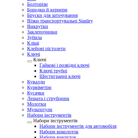
Болторізи
Бородки й кернери
Бруски для заточування
Візки транспортувальні Stanley
Викрутки
Заклепочники
Зубила
Кліщі
Клейові пістолети
Ключі
Ключі
Гайкові і розвідні ключі
Ключі трубні
Шестигранні ключі
Кувалди
Курвіметри
Кусачки
Лещата і струбцини
Молотки
Мультитули
Набори інструментів
Набори інструментів
Набори інструментів для автомобіля
Набори виколоток
Набори викруток