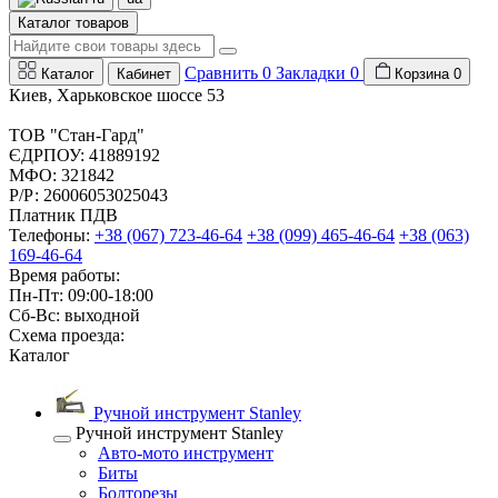
Каталог товаров
Сравнить
0
Закладки
0
Каталог
Кабинет
Корзина
0
Киев, Харьковское шоссе 53
ТОВ "Стан-Гард"
ЄДРПОУ: 41889192
МФО: 321842
Р/Р: 26006053025043
Платник ПДВ
Телефоны:
+38 (067) 723-46-64
+38 (099) 465-46-64
+38 (063)
169-46-64
Время работы:
Пн-Пт: 09:00-18:00
Сб-Вс: выходной
Схема проезда:
Каталог
Ручной инструмент Stanley
Ручной инструмент Stanley
Авто-мото инструмент
Биты
Болторезы