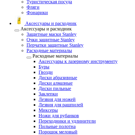
Туристическая посуда
Фляги
Фонарики
Аксессуары и расходник
Аксессуары и расходник
Защитные маски Stanley
Очки защитные Stanley
Перчатки защитные Stanley
Расходные материалы
Расходные материалы
Аксессуары к лазерному инструменту
Буры
Гвозди
Диски абразивные
Диски алмазные
Диски пильные
Заклепки
Лезвия для ножей
Лезвия для рашпилей
Миксеры
Ножи для рубанков
Переходники и удлинители
Пильные полотна
Порошок меловый