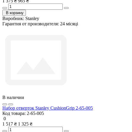
1 375 ₴
965 ₴
В корзину
Виробник:
Stanley
Гарантия от производителя:
24 місяці
В наличии
Набор отверток Stanley CushionGrip 2-65-005
Код товара:
2-65-005
0
1 517 ₴
1 325 ₴