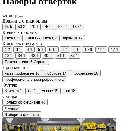
Наборы отверток
Фильтр
Довжина стрижня, мм
35
5
50
2
70
1
75
2
100
2
150
1
Країна-виробник
Китай
32
Тайвань (Китай)
8
Франція
12
Кількість предметів
2
2
3
1
4
1
5
1
6
13
8
4
9
1
10
6
12
1
17
1
20
1
34
1
43
1
49
2
51
1
57
1
Показать еще 6
Скрыть
Призначення
напівпрофесійне
16
побутове
14
професійне
20
профессиональное;професійне
1
Футляр
блистер
1
Да
1
Немає
19
Так
18
Скидка
Только со cкидками
48
Фильтр
Выберите фильтры