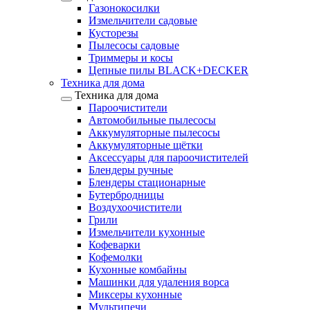
Газонокосилки
Измельчители садовые
Кусторезы
Пылесосы садовые
Триммеры и косы
Цепные пилы BLACK+DECKER
Техника для дома
Техника для дома
Пароочистители
Автомобильные пылесосы
Аккумуляторные пылесосы
Аккумуляторные щётки
Аксессуары для пароочистителей
Блендеры ручные
Блендеры стационарные
Бутербродницы
Воздухоочистители
Грили
Измельчители кухонные
Кофеварки
Кофемолки
Кухонные комбайны
Машинки для удаления ворса
Миксеры кухонные
Мультипечи