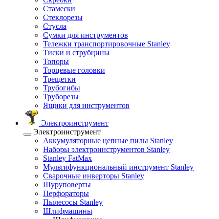
Стамески
Стеклорезы
Стусла
Сумки для инструментов
Тележки транспортировочные Stanley
Тиски и струбцины
Топоры
Торцевые головки
Трещетки
Трубогибы
Труборезы
Ящики для инструментов
Электроинструмент
Электроинструмент
Аккумуляторные цепные пилы Stanley
Наборы электроинструментов Stanley
Stanley FatMax
Мультифункциональный инструмент Stanley
Сварочные инверторы Stanley
Шуруповерты
Перфораторы
Пылесосы Stanley
Шлифмашины