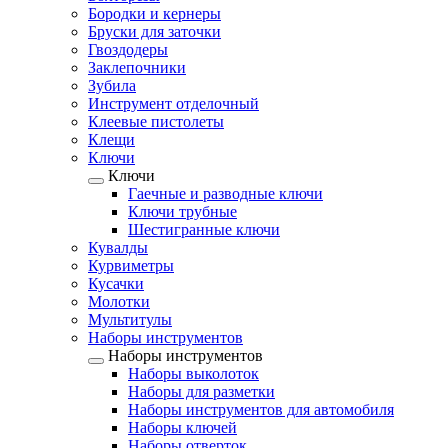
Бородки и кернеры
Бруски для заточки
Гвоздодеры
Заклепочники
Зубила
Инструмент отделочный
Клеевые пистолеты
Клещи
Ключи
Ключи
Гаечные и разводные ключи
Ключи трубные
Шестигранные ключи
Кувалды
Курвиметры
Кусачки
Молотки
Мультитулы
Наборы инструментов
Наборы инструментов
Наборы выколоток
Наборы для разметки
Наборы инструментов для автомобиля
Наборы ключей
Наборы отверток