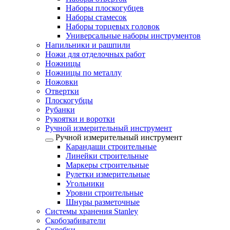
Наборы плоскогубцев
Наборы стамесок
Наборы торцевых головок
Универсальные наборы инструментов
Напильники и рашпили
Ножи для отделочных работ
Ножницы
Ножницы по металлу
Ножовки
Отвертки
Плоскогубцы
Рубанки
Рукоятки и воротки
Ручной измерительный инструмент
Ручной измерительный инструмент
Карандаши строительные
Линейки строительные
Маркеры строительные
Рулетки измерительные
Угольники
Уровни строительные
Шнуры разметочные
Системы хранения Stanley
Скобозабиватели
Скребки