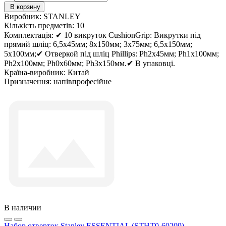
В корзину
Виробник:
STANLEY
Кількість предметів:
10
Комплектація:
✔ 10 викруток CushionGrip: Викрутки під
прямий шліц: 6,5x45мм; 8x150мм; 3x75мм; 6,5x150мм;
5x100мм;✔ Отверкой під шліц Phillips: Ph2x45мм; Ph1x100мм;
Ph2x100мм; Ph0x60мм; Ph3x150мм.✔ В упаковці.
Країна-виробник:
Китай
Призначення:
напівпрофесійне
В наличии
Набор отверток Stanley ESSENTIAL (STHT0-60209)