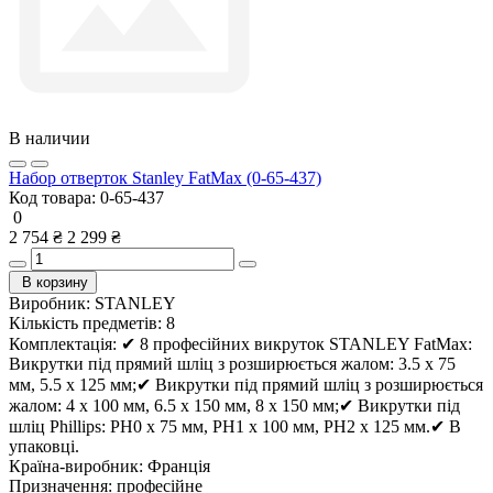
В наличии
Набор отверток Stanley FatMax (0-65-437)
Код товара:
0-65-437
0
2 754 ₴
2 299 ₴
В корзину
Виробник:
STANLEY
Кількість предметів:
8
Комплектація:
✔ 8 професійних викруток STANLEY FatMax:
Викрутки під прямий шліц з розширюється жалом: 3.5 х 75
мм, 5.5 х 125 мм;✔ Викрутки під прямий шліц з розширюється
жалом: 4 х 100 мм, 6.5 х 150 мм, 8 х 150 мм;✔ Викрутки під
шліц Phillips: PH0 х 75 мм, PH1 х 100 мм, PH2 х 125 мм.✔ В
упаковці.
Країна-виробник:
Франція
Призначення:
професійне