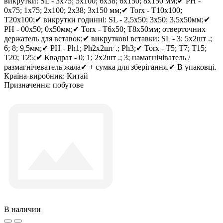
викрутки: SL - 3х75; 5х100; 6х38; 6х150; 8х150 мм;✔ РН -
0х75; 1х75; 2х100; 2х38; 3х150 мм;✔ Torx - T10х100;
Т20х100;✔ викрутки годинні: SL - 2,5х50; 3х50; 3,5х50мм;✔
РН - 00х50; 0х50мм;✔ Torx - T6х50; Т8х50мм; отверточних
держатель для вставок;✔ викруткові вставки: SL - 3; 5х2шт .;
6; 8; 9,5мм;✔ РН - Ph1; Ph2х2шт .; Ph3;✔ Torx - T5; T7; T15;
T20; T25;✔ Квадрат - 0; 1; 2х2шт .; 3; намагнічіватель /
размагнічеватель жала✔ + сумка для зберігання.✔ В упаковці.
Країна-виробник:
Китай
Призначення:
побутове
В наличии