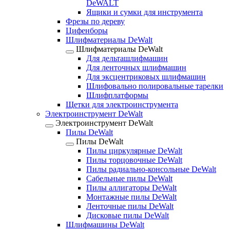
DeWALT
Ящики и сумки для инструмента
Фрезы по дереву
Цифенборы
Шлифматериалы DeWalt
Шлифматериалы DeWalt
Для дельташлифмашин
Для ленточных шлифмашин
Для эксцентриковых шлифмашин
Шлифовально полировальные тарелки
Шлифплатформы
Щетки для электроинструмента
Электроинструмент DeWalt
Электроинструмент DeWalt
Пилы DeWalt
Пилы DeWalt
Пилы циркулярные DeWalt
Пилы торцовочные DeWalt
Пилы радиально-консольные DeWalt
Сабельные пилы DeWalt
Пилы аллигаторы DeWalt
Монтажные пилы DeWalt
Ленточные пилы DeWalt
Дисковые пилы DeWalt
Шлифмашины DeWalt