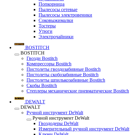
Попкорница
Пылесосы сетевые
Пылесосы электровеники
Соковыжималки
Тостеры
Утюги
Электрочайники
BOSTITCH
BOSTITCH
Гвозди Bostitch
Компрессоры Bostitch
Пистолеты гвоздозабивные Bostitch
Пистолеты скобозабивные Bostitch
Пистолеты шпилькозабивные Bostitch
Скобы Bostitch
Степлеры механические пневматические Bostitch
DEWALT
DEWALT
Ручной инструмент DeWalt
Ручной инструмент DeWalt
Гвоздодеры DeWalt
Измерительный ручной инструмент DeWalt
Ключи DeWalt