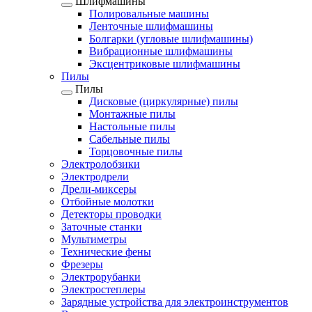
Шлифмашины
Полировальные машины
Ленточные шлифмашины
Болгарки (угловые шлифмашины)
Вибрационные шлифмашины
Эксцентриковые шлифмашины
Пилы
Пилы
Дисковые (циркулярные) пилы
Монтажные пилы
Настольные пилы
Сабельные пилы
Торцовочные пилы
Электролобзики
Электродрели
Дрели-миксеры
Отбойные молотки
Детекторы проводки
Заточные станки
Мультиметры
Технические фены
Фрезеры
Электрорубанки
Электростеплеры
Зарядные устройства для электроинструментов