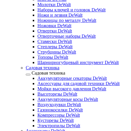
Молотки DeWalt
Наборы ключей и головок DeWalt
Ножи и лезвия DeWalt
Ножницы по металлу DeWalt
Ножовки DeWalt
Отвертки DeWalt
Отверточные наборы DeWalt
Стамески DeWalt
Степлеры DeWalt
Струбцины DeWalt
Топоры DeWalt
Шарнирногубцевый инструмент DeWalt
Садовая техника
Садовая техника
Аккумуляторные секаторы DeWalt
Аксессуары для садовой техники DeWalt
Мойки высокого давления DeWalt
Высоторезы DeWalt
Аккумуляторные косы DeWalt
Воздуходувки DeWalt
Газонокосилки DeWalt
Компрессоры DeWalt
Кусторезы DeWalt
Электропилы DeWalt
Аксессуары DeWalt