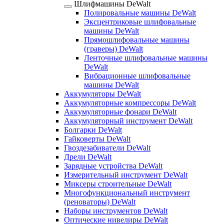
Шлифмашины DeWalt
Полировальные машины DeWalt
Эксцентриковые шлифовальные
машины DeWalt
Прямошлифовальные машины
(граверы) DeWalt
Ленточные шлифовальные машины
DeWalt
Вибрационные шлифовальные
машины DeWalt
Аккумуляторы DeWalt
Аккумуляторные компрессоры DeWalt
Аккумуляторные фонари DeWalt
Аккумуляторный инструмент DeWalt
Болгарки DeWalt
Гайковерты DeWalt
Гвоздезабиватели DeWalt
Дрели DeWalt
Зарядные устройства DeWalt
Измерительный инструмент DeWalt
Миксеры строительные DeWalt
Многофункциональный инструмент
(реноваторы) DeWalt
Наборы инструментов DeWalt
Оптические нивелиры DeWalt