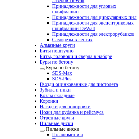
лазеров DeWalt
Принадлежности для угловых
шлифмашин
Принадлежности для циркулярных пил
Принадлежности для эксцентриковых
шлифмашин DeWalt
Принадлежности для электрорубанков
Саморезы в лентах
Алмазные круги
Биты поштучно
Биты, головоки и сверла в наборе
Буры по бетону
Буры по бетону
SDS-Max
SDS-Plus
Гвозди оцинкованные для пистолета
Зубила и пики
Козлы складные
Коронки
Насадки для полировки
Ножи для рубанка и рейсмуса
Отрезные круги
Пильные диски
Пильные диски
По алюминию