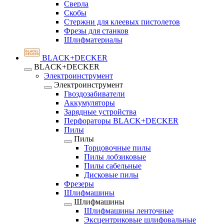
Сверла
Скобы
Стержни для клеевых пистолетов
Фрезы для станков
Шлифматериалы
BLACK+DECKER
BLACK+DECKER
Электроинструмент
Электроинструмент
Гвоздозабиватели
Аккумуляторы
Зарядные устройства
Перфораторы BLACK+DECKER
Пилы
Пилы
Торцовочные пилы
Пилы лобзиковые
Пилы сабельные
Дисковые пилы
Фрезеры
Шлифмашины
Шлифмашины
Шлифмашины ленточные
Эксцентриковые шлифовальные