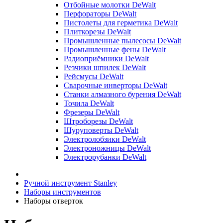
Отбойные молотки DeWalt
Перфораторы DeWalt
Пистолеты для герметика DeWalt
Плиткорезы DeWalt
Промышленные пылесосы DeWalt
Промышленные фены DeWalt
Радиоприёмники DeWalt
Резчики шпилек DeWalt
Рейсмусы DeWalt
Сварочные инверторы DeWalt
Станки алмазного бурения DeWalt
Точила DeWalt
Фрезеры DeWalt
Штроборезы DeWalt
Шуруповерты DeWalt
Электролобзики DeWalt
Электроножницы DeWalt
Электрорубанки DeWalt
Ручной инструмент Stanley
Наборы инструментов
Наборы отверток