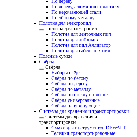
По дереву
По дереву, алюминию, пластику
По нержавеющей стали
По чёрному металлу
Полотна для электропил
Полотна для электропил
Полотна для ленточных пил
Полотна для лобзиков
Полотна для пил Аллигатор
Полотна для сабельных пил
Поясные сумки
Свёрла
Свёрла
Наборы свёрл
Свёрла по бетону
Свёрла по дереву
Свёрла по металлу
Свёрла по стеклу и плитке
Свёрла универсальные
Свёрла центрирующие
Системы для хранения и транспортировки
Системы для хранения и
транспортировки
Сумки для инструментов DEWALT
Тележки транспортировочные