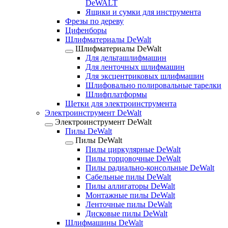
DeWALT
Ящики и сумки для инструмента
Фрезы по дереву
Цифенборы
Шлифматериалы DeWalt
Шлифматериалы DeWalt
Для дельташлифмашин
Для ленточных шлифмашин
Для эксцентриковых шлифмашин
Шлифовально полировальные тарелки
Шлифплатформы
Щетки для электроинструмента
Электроинструмент DeWalt
Электроинструмент DeWalt
Пилы DeWalt
Пилы DeWalt
Пилы циркулярные DeWalt
Пилы торцовочные DeWalt
Пилы радиально-консольные DeWalt
Сабельные пилы DeWalt
Пилы аллигаторы DeWalt
Монтажные пилы DeWalt
Ленточные пилы DeWalt
Дисковые пилы DeWalt
Шлифмашины DeWalt