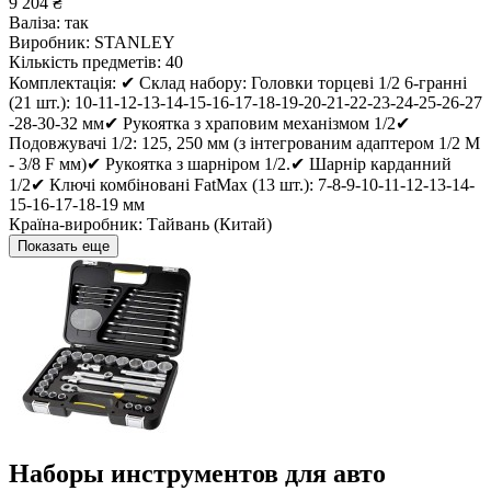
9 204 ₴
Валіза:
так
Виробник:
STANLEY
Кількість предметів:
40
Комплектація:
✔ Склад набору: Головки торцеві 1/2 6-гранні
(21 шт.): 10-11-12-13-14-15-16-17-18-19-20-21-22-23-24-25-26-27
-28-30-32 мм✔ Рукоятка з храповим механізмом 1/2✔
Подовжувачі 1/2: 125, 250 мм (з інтегрованим адаптером 1/2 M
- 3/8 F мм)✔ Рукоятка з шарніром 1/2.✔ Шарнір карданний
1/2✔ Ключі комбіновані FatMax (13 шт.): 7-8-9-10-11-12-13-14-
15-16-17-18-19 мм
Країна-виробник:
Тайвань (Китай)
Показать еще
Наборы инструментов для авто