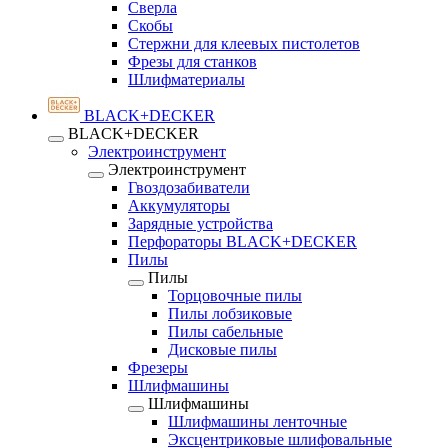
Сверла
Скобы
Стержни для клеевых пистолетов
Фрезы для станков
Шлифматериалы
BLACK+DECKER
BLACK+DECKER
Электроинструмент
Электроинструмент
Гвоздозабиватели
Аккумуляторы
Зарядные устройства
Перфораторы BLACK+DECKER
Пилы
Пилы
Торцовочные пилы
Пилы лобзиковые
Пилы сабельные
Дисковые пилы
Фрезеры
Шлифмашины
Шлифмашины
Шлифмашины ленточные
Эксцентриковые шлифовальные