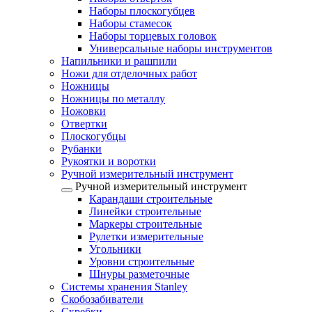
Наборы плоскогубцев
Наборы стамесок
Наборы торцевых головок
Универсальные наборы инструментов
Напильники и рашпили
Ножи для отделочных работ
Ножницы
Ножницы по металлу
Ножовки
Отвертки
Плоскогубцы
Рубанки
Рукоятки и воротки
Ручной измерительный инструмент
Ручной измерительный инструмент
Карандаши строительные
Линейки строительные
Маркеры строительные
Рулетки измерительные
Угольники
Уровни строительные
Шнуры разметочные
Системы хранения Stanley
Скобозабиватели
Скребки