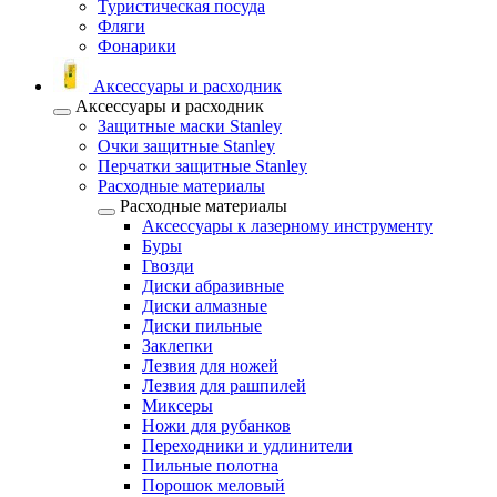
Туристическая посуда
Фляги
Фонарики
Аксессуары и расходник
Аксессуары и расходник
Защитные маски Stanley
Очки защитные Stanley
Перчатки защитные Stanley
Расходные материалы
Расходные материалы
Аксессуары к лазерному инструменту
Буры
Гвозди
Диски абразивные
Диски алмазные
Диски пильные
Заклепки
Лезвия для ножей
Лезвия для рашпилей
Миксеры
Ножи для рубанков
Переходники и удлинители
Пильные полотна
Порошок меловый