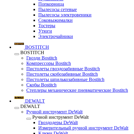
Попкорница
Пылесосы сетевые
Пылесосы электровеники
Соковыжималки
Тостеры
Утюги
Электрочайники
BOSTITCH
BOSTITCH
Гвозди Bostitch
Компрессоры Bostitch
Пистолеты гвоздозабивные Bostitch
Пистолеты скобозабивные Bostitch
Пистолеты шпилькозабивные Bostitch
Скобы Bostitch
Степлеры механические пневматические Bostitch
DEWALT
DEWALT
Ручной инструмент DeWalt
Ручной инструмент DeWalt
Гвоздодеры DeWalt
Измерительный ручной инструмент DeWalt
Ключи DeWalt