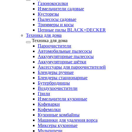
Газонокосилки
Измельчители садовые
Кусторезы
Пылесосы садовые
Триммеры и косы
Цепные пилы BLACK+DECKER
Техника для дома
Техника для дома
Пароочистители
Автомобильные пылесосы
Аккумуляторные пылесосы
Аккумуляторные щётки
Аксессуары для пароочистителей
Блендеры ручные
Блендеры стационарные
Бутербродницы
Воздухоочистители
Грили
Измельчители кухонные
Кофеварки
Кофемолки
Кухонные комбайны
Машинки для удаления ворса
Миксеры кухонные
Мультипечи