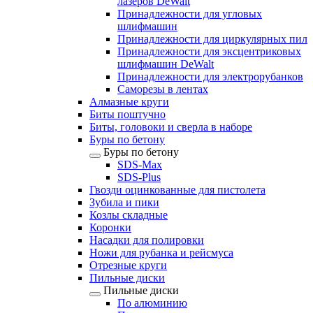
лазеров DeWalt
Принадлежности для угловых
шлифмашин
Принадлежности для циркулярных пил
Принадлежности для эксцентриковых
шлифмашин DeWalt
Принадлежности для электрорубанков
Саморезы в лентах
Алмазные круги
Биты поштучно
Биты, головоки и сверла в наборе
Буры по бетону
Буры по бетону
SDS-Max
SDS-Plus
Гвозди оцинкованные для пистолета
Зубила и пики
Козлы складные
Коронки
Насадки для полировки
Ножи для рубанка и рейсмуса
Отрезные круги
Пильные диски
Пильные диски
По алюминию