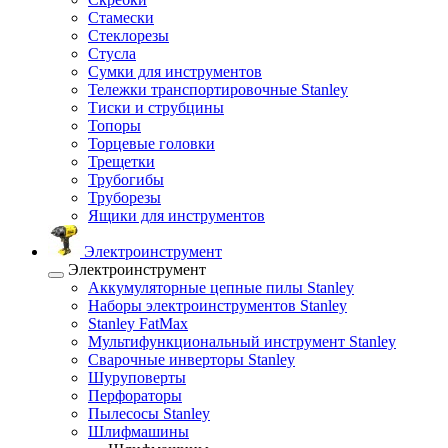
Стамески
Стеклорезы
Стусла
Сумки для инструментов
Тележки транспортировочные Stanley
Тиски и струбцины
Топоры
Торцевые головки
Трещетки
Трубогибы
Труборезы
Ящики для инструментов
Электроинструмент
Электроинструмент
Аккумуляторные цепные пилы Stanley
Наборы электроинструментов Stanley
Stanley FatMax
Мультифункциональный инструмент Stanley
Сварочные инверторы Stanley
Шуруповерты
Перфораторы
Пылесосы Stanley
Шлифмашины