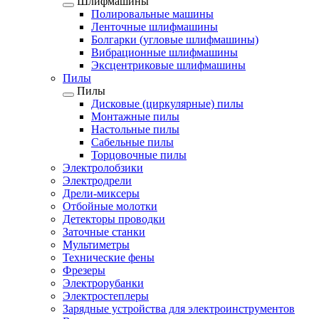
Шлифмашины
Полировальные машины
Ленточные шлифмашины
Болгарки (угловые шлифмашины)
Вибрационные шлифмашины
Эксцентриковые шлифмашины
Пилы
Пилы
Дисковые (циркулярные) пилы
Монтажные пилы
Настольные пилы
Сабельные пилы
Торцовочные пилы
Электролобзики
Электродрели
Дрели-миксеры
Отбойные молотки
Детекторы проводки
Заточные станки
Мультиметры
Технические фены
Фрезеры
Электрорубанки
Электростеплеры
Зарядные устройства для электроинструментов