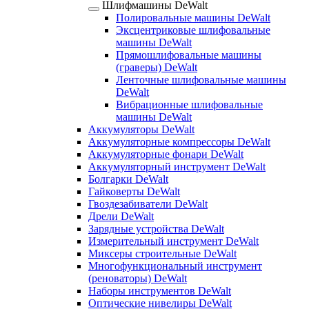
Шлифмашины DeWalt
Полировальные машины DeWalt
Эксцентриковые шлифовальные
машины DeWalt
Прямошлифовальные машины
(граверы) DeWalt
Ленточные шлифовальные машины
DeWalt
Вибрационные шлифовальные
машины DeWalt
Аккумуляторы DeWalt
Аккумуляторные компрессоры DeWalt
Аккумуляторные фонари DeWalt
Аккумуляторный инструмент DeWalt
Болгарки DeWalt
Гайковерты DeWalt
Гвоздезабиватели DeWalt
Дрели DeWalt
Зарядные устройства DeWalt
Измерительный инструмент DeWalt
Миксеры строительные DeWalt
Многофункциональный инструмент
(реноваторы) DeWalt
Наборы инструментов DeWalt
Оптические нивелиры DeWalt