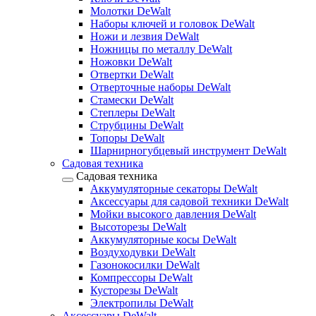
Молотки DeWalt
Наборы ключей и головок DeWalt
Ножи и лезвия DeWalt
Ножницы по металлу DeWalt
Ножовки DeWalt
Отвертки DeWalt
Отверточные наборы DeWalt
Стамески DeWalt
Степлеры DeWalt
Струбцины DeWalt
Топоры DeWalt
Шарнирногубцевый инструмент DeWalt
Садовая техника
Садовая техника
Аккумуляторные секаторы DeWalt
Аксессуары для садовой техники DeWalt
Мойки высокого давления DeWalt
Высоторезы DeWalt
Аккумуляторные косы DeWalt
Воздуходувки DeWalt
Газонокосилки DeWalt
Компрессоры DeWalt
Кусторезы DeWalt
Электропилы DeWalt
Аксессуары DeWalt