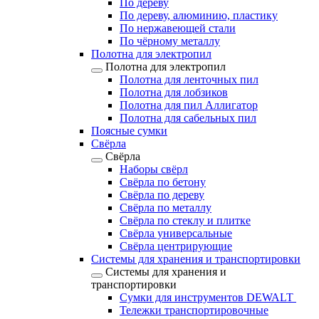
По дереву
По дереву, алюминию, пластику
По нержавеющей стали
По чёрному металлу
Полотна для электропил
Полотна для электропил
Полотна для ленточных пил
Полотна для лобзиков
Полотна для пил Аллигатор
Полотна для сабельных пил
Поясные сумки
Свёрла
Свёрла
Наборы свёрл
Свёрла по бетону
Свёрла по дереву
Свёрла по металлу
Свёрла по стеклу и плитке
Свёрла универсальные
Свёрла центрирующие
Системы для хранения и транспортировки
Системы для хранения и
транспортировки
Сумки для инструментов DEWALT
Тележки транспортировочные