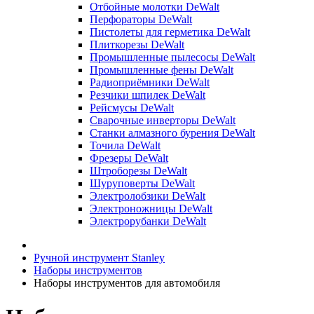
Отбойные молотки DeWalt
Перфораторы DeWalt
Пистолеты для герметика DeWalt
Плиткорезы DeWalt
Промышленные пылесосы DeWalt
Промышленные фены DeWalt
Радиоприёмники DeWalt
Резчики шпилек DeWalt
Рейсмусы DeWalt
Сварочные инверторы DeWalt
Станки алмазного бурения DeWalt
Точила DeWalt
Фрезеры DeWalt
Штроборезы DeWalt
Шуруповерты DeWalt
Электролобзики DeWalt
Электроножницы DeWalt
Электрорубанки DeWalt
Ручной инструмент Stanley
Наборы инструментов
Наборы инструментов для автомобиля