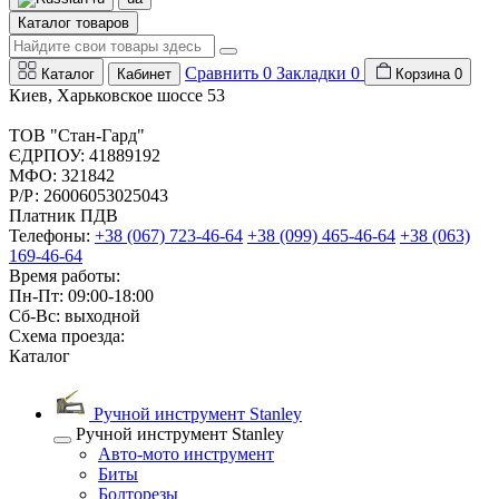
Каталог товаров
Сравнить
0
Закладки
0
Каталог
Кабинет
Корзина
0
Киев, Харьковское шоссе 53
ТОВ "Стан-Гард"
ЄДРПОУ: 41889192
МФО: 321842
Р/Р: 26006053025043
Платник ПДВ
Телефоны:
+38 (067) 723-46-64
+38 (099) 465-46-64
+38 (063)
169-46-64
Время работы:
Пн-Пт: 09:00-18:00
Сб-Вс: выходной
Схема проезда:
Каталог
Ручной инструмент Stanley
Ручной инструмент Stanley
Авто-мото инструмент
Биты
Болторезы