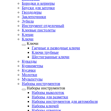
Бородки и кернеры
Бруски для заточки
Гвоздодеры
Заклепочники
Зубила
Инструмент отделочный
Клеевые пистолеты
Клещи
Ключи
Ключи
Гаечные и разводные ключи
Ключи трубные
Шестигранные ключи
Кувалды
Курвиметры
Кусачки
Молотки
Мультитулы
Наборы инструментов
Наборы инструментов
Наборы выколоток
Наборы для разметки
Наборы инструментов для автомобиля
Наборы ключей
Наборы отверток