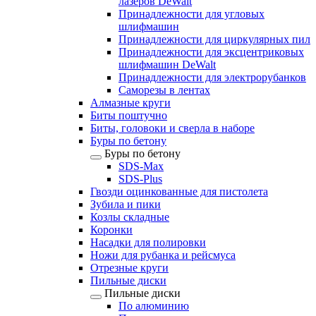
лазеров DeWalt
Принадлежности для угловых
шлифмашин
Принадлежности для циркулярных пил
Принадлежности для эксцентриковых
шлифмашин DeWalt
Принадлежности для электрорубанков
Саморезы в лентах
Алмазные круги
Биты поштучно
Биты, головоки и сверла в наборе
Буры по бетону
Буры по бетону
SDS-Max
SDS-Plus
Гвозди оцинкованные для пистолета
Зубила и пики
Козлы складные
Коронки
Насадки для полировки
Ножи для рубанка и рейсмуса
Отрезные круги
Пильные диски
Пильные диски
По алюминию