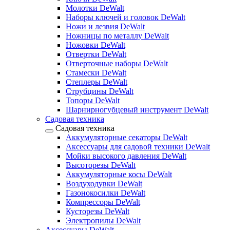
Молотки DeWalt
Наборы ключей и головок DeWalt
Ножи и лезвия DeWalt
Ножницы по металлу DeWalt
Ножовки DeWalt
Отвертки DeWalt
Отверточные наборы DeWalt
Стамески DeWalt
Степлеры DeWalt
Струбцины DeWalt
Топоры DeWalt
Шарнирногубцевый инструмент DeWalt
Садовая техника
Садовая техника
Аккумуляторные секаторы DeWalt
Аксессуары для садовой техники DeWalt
Мойки высокого давления DeWalt
Высоторезы DeWalt
Аккумуляторные косы DeWalt
Воздуходувки DeWalt
Газонокосилки DeWalt
Компрессоры DeWalt
Кусторезы DeWalt
Электропилы DeWalt
Аксессуары DeWalt