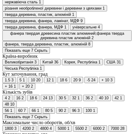
нержавіюча сталь
1
різання необробленої деревини і деревини з цвяхами
1
тверда деревина, пластик, алюміній
1
тверда деревина, фанера, ламінат, МДФ
9
тверда деревина, фанера, МДФ
1
універсальне
4
фанера твердая древесина пластик алюминий;фанера тверда
деревина пластик алюміній
2
фанера, тверда деревина, пластик, алюміній
8
Показать еще 7
Скрыть
Країна-виробник
Великобританія
3
Китай
36
Корея, Республіка
1
США
31
Чеська Республіка
1
Кут заточування, град
1.5
3
5
1
10
20
12
1
18
6
20
9
-5
24
+ 10
3
+ 16
1
+ 20
2
Кількість зубів
4
2
16
2
18
6
24
13
30
5
32
1
36
2
40
10
42
1
48
10
56
1
60
7
66
1
80
5
90
2
96
3
100
1
Показать еще 7
Скрыть
Максимальне число оборотів, об/хв
1800
3
4200
2
4800
4
5000
1
5500
2
6000
2
7000
28