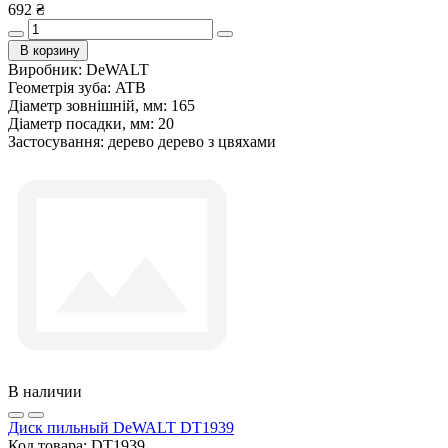
692 ₴
В корзину
Виробник:
DeWALT
Геометрія зуба:
ATB
Діаметр зовнішній, мм:
165
Діаметр посадки, мм:
20
Застосування:
дерево дерево з цвяхами
В наличии
Диск пильный DeWALT DT1939
Код товара:
DT1939