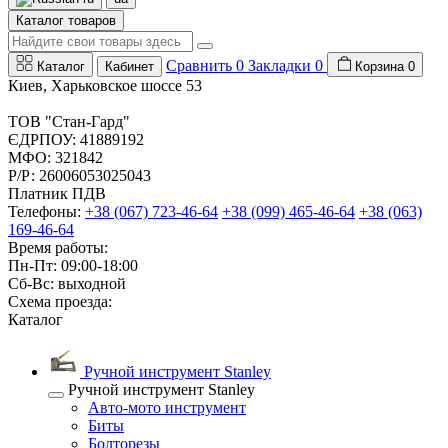
Каталог товаров
Сравнить
0
Закладки
0
Каталог
Кабинет
Корзина
0
Киев, Харьковское шоссе 53
ТОВ "Стан-Гард"
ЄДРПОУ: 41889192
МФО: 321842
Р/Р: 26006053025043
Платник ПДВ
Телефоны:
+38 (067) 723-46-64
+38 (099) 465-46-64
+38 (063)
169-46-64
Время работы:
Пн-Пт: 09:00-18:00
Сб-Вс: выходной
Схема проезда:
Каталог
Ручной инструмент Stanley
Ручной инструмент Stanley
Авто-мото инструмент
Биты
Болторезы