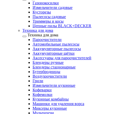
Газонокосилки
Измельчители садовые
Кусторезы
Пылесосы садовые
Триммеры и косы
Цепные пилы BLACK+DECKER
Техника для дома
Техника для дома
Пароочистители
Автомобильные пылесосы
Аккумуляторные пылесосы
Аккумуляторные щётки
Аксессуары для пароочистителей
Блендеры ручные
Блендеры стационарные
Бутербродницы
Воздухоочистители
Грили
Измельчители кухонные
Кофеварки
Кофемолки
Кухонные комбайны
Машинки для удаления ворса
Миксеры кухонные
Мультипечи