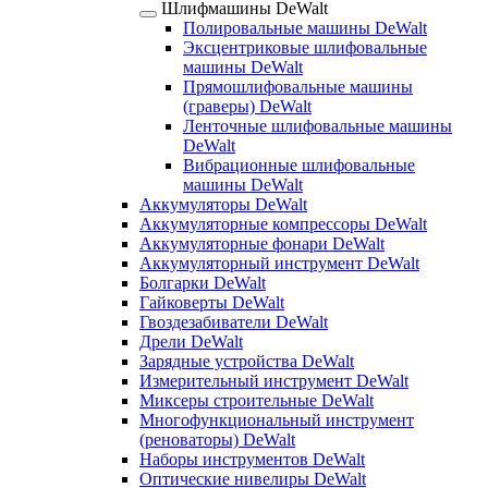
Шлифмашины DeWalt
Полировальные машины DeWalt
Эксцентриковые шлифовальные
машины DeWalt
Прямошлифовальные машины
(граверы) DeWalt
Ленточные шлифовальные машины
DeWalt
Вибрационные шлифовальные
машины DeWalt
Аккумуляторы DeWalt
Аккумуляторные компрессоры DeWalt
Аккумуляторные фонари DeWalt
Аккумуляторный инструмент DeWalt
Болгарки DeWalt
Гайковерты DeWalt
Гвоздезабиватели DeWalt
Дрели DeWalt
Зарядные устройства DeWalt
Измерительный инструмент DeWalt
Миксеры строительные DeWalt
Многофункциональный инструмент
(реноваторы) DeWalt
Наборы инструментов DeWalt
Оптические нивелиры DeWalt