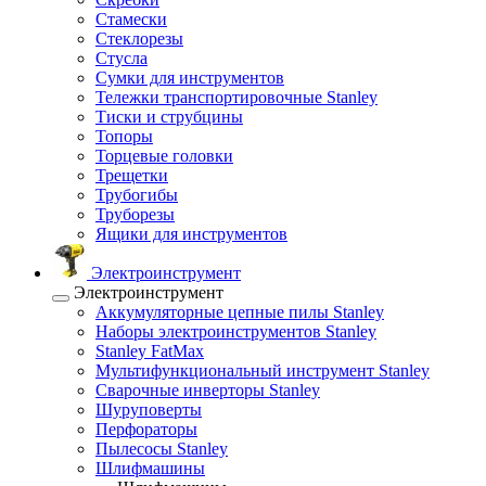
Стамески
Стеклорезы
Стусла
Сумки для инструментов
Тележки транспортировочные Stanley
Тиски и струбцины
Топоры
Торцевые головки
Трещетки
Трубогибы
Труборезы
Ящики для инструментов
Электроинструмент
Электроинструмент
Аккумуляторные цепные пилы Stanley
Наборы электроинструментов Stanley
Stanley FatMax
Мультифункциональный инструмент Stanley
Сварочные инверторы Stanley
Шуруповерты
Перфораторы
Пылесосы Stanley
Шлифмашины