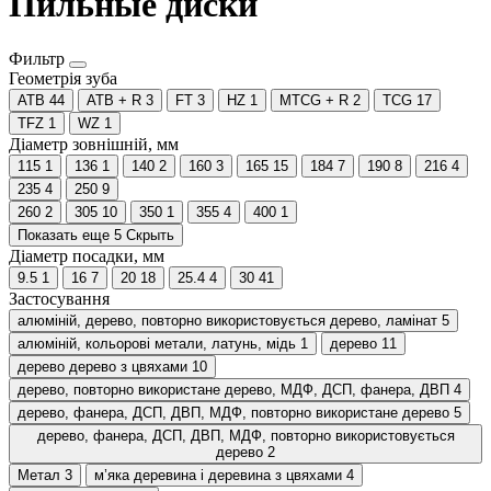
Пильные диски
Фильтр
Геометрія зуба
ATB
44
ATB + R
3
FT
3
HZ
1
MТCG + R
2
TCG
17
TFZ
1
WZ
1
Діаметр зовнішній, мм
115
1
136
1
140
2
160
3
165
15
184
7
190
8
216
4
235
4
250
9
260
2
305
10
350
1
355
4
400
1
Показать еще 5
Скрыть
Діаметр посадки, мм
9.5
1
16
7
20
18
25.4
4
30
41
Застосування
алюміній, дерево, повторно використовується дерево, ламінат
5
алюміній, кольорові метали, латунь, мідь
1
дерево
11
дерево дерево з цвяхами
10
дерево, повторно використане дерево, МДФ, ДСП, фанера, ДВП
4
дерево, фанера, ДСП, ДВП, МДФ, повторно використане дерево
5
дерево, фанера, ДСП, ДВП, МДФ, повторно використовується
дерево
2
Метал
3
м’яка деревина і деревина з цвяхами
4