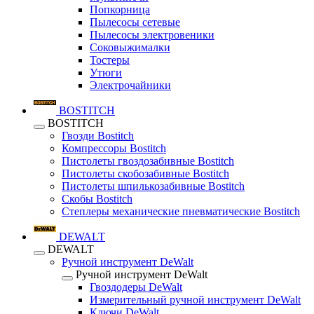
Попкорница
Пылесосы сетевые
Пылесосы электровеники
Соковыжималки
Тостеры
Утюги
Электрочайники
BOSTITCH
BOSTITCH
Гвозди Bostitch
Компрессоры Bostitch
Пистолеты гвоздозабивные Bostitch
Пистолеты скобозабивные Bostitch
Пистолеты шпилькозабивные Bostitch
Скобы Bostitch
Степлеры механические пневматические Bostitch
DEWALT
DEWALT
Ручной инструмент DeWalt
Ручной инструмент DeWalt
Гвоздодеры DeWalt
Измерительный ручной инструмент DeWalt
Ключи DeWalt