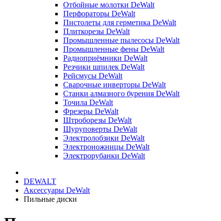
Отбойные молотки DeWalt
Перфораторы DeWalt
Пистолеты для герметика DeWalt
Плиткорезы DeWalt
Промышленные пылесосы DeWalt
Промышленные фены DeWalt
Радиоприёмники DeWalt
Резчики шпилек DeWalt
Рейсмусы DeWalt
Сварочные инверторы DeWalt
Станки алмазного бурения DeWalt
Точила DeWalt
Фрезеры DeWalt
Штроборезы DeWalt
Шуруповерты DeWalt
Электролобзики DeWalt
Электроножницы DeWalt
Электрорубанки DeWalt
DEWALT
Аксессуары DeWalt
Пильные диски