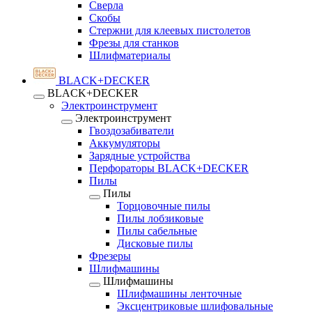
Сверла
Скобы
Стержни для клеевых пистолетов
Фрезы для станков
Шлифматериалы
BLACK+DECKER
BLACK+DECKER
Электроинструмент
Электроинструмент
Гвоздозабиватели
Аккумуляторы
Зарядные устройства
Перфораторы BLACK+DECKER
Пилы
Пилы
Торцовочные пилы
Пилы лобзиковые
Пилы сабельные
Дисковые пилы
Фрезеры
Шлифмашины
Шлифмашины
Шлифмашины ленточные
Эксцентриковые шлифовальные