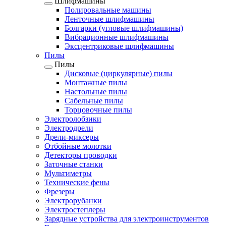
Шлифмашины
Полировальные машины
Ленточные шлифмашины
Болгарки (угловые шлифмашины)
Вибрационные шлифмашины
Эксцентриковые шлифмашины
Пилы
Пилы
Дисковые (циркулярные) пилы
Монтажные пилы
Настольные пилы
Сабельные пилы
Торцовочные пилы
Электролобзики
Электродрели
Дрели-миксеры
Отбойные молотки
Детекторы проводки
Заточные станки
Мультиметры
Технические фены
Фрезеры
Электрорубанки
Электростеплеры
Зарядные устройства для электроинструментов