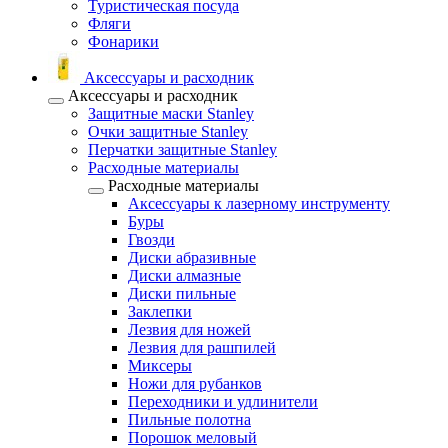
Туристическая посуда
Фляги
Фонарики
Аксессуары и расходник
Аксессуары и расходник
Защитные маски Stanley
Очки защитные Stanley
Перчатки защитные Stanley
Расходные материалы
Расходные материалы
Аксессуары к лазерному инструменту
Буры
Гвозди
Диски абразивные
Диски алмазные
Диски пильные
Заклепки
Лезвия для ножей
Лезвия для рашпилей
Миксеры
Ножи для рубанков
Переходники и удлинители
Пильные полотна
Порошок меловый