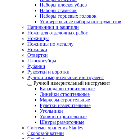
Наборы плоскогубцев
Наборы стамесок
Наборы торцевых головок
Универсальные наборы инструментов
Напильники и рашпили
Ножи для отделочных работ
Ножницы
Ножницы по металлу
Ножовки
Отвертки
Плоскогубцы
Рубанки
Рукоятки и воротки
Ручной измерительный инструмент
Ручной измерительный инструмент
Карандаши строительные
Линейки строительные
Маркеры строительные
Рулетки измерительные
Угольники
Уровни строительные
Шнуры разметочные
Системы хранения Stanley
Скобозабиватели
Скребки