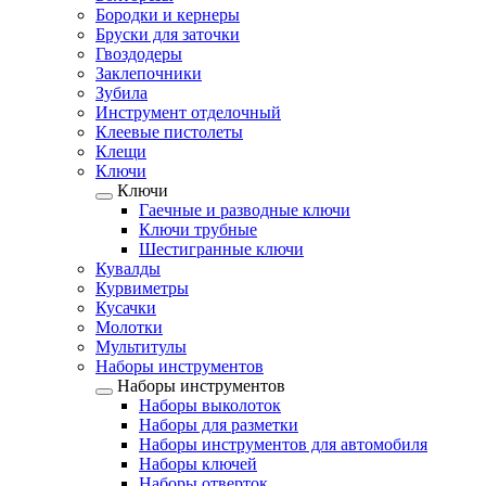
Бородки и кернеры
Бруски для заточки
Гвоздодеры
Заклепочники
Зубила
Инструмент отделочный
Клеевые пистолеты
Клещи
Ключи
Ключи
Гаечные и разводные ключи
Ключи трубные
Шестигранные ключи
Кувалды
Курвиметры
Кусачки
Молотки
Мультитулы
Наборы инструментов
Наборы инструментов
Наборы выколоток
Наборы для разметки
Наборы инструментов для автомобиля
Наборы ключей
Наборы отверток