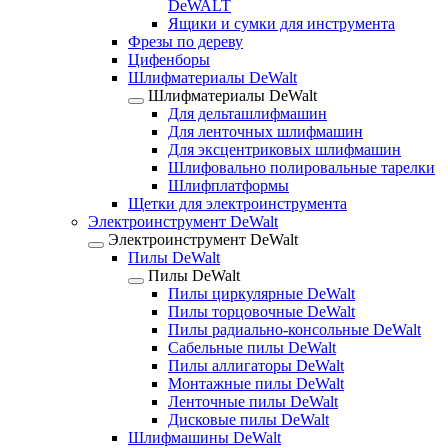
DeWALT
Ящики и сумки для инструмента
Фрезы по дереву
Цифенборы
Шлифматериалы DeWalt
Шлифматериалы DeWalt
Для дельташлифмашин
Для ленточных шлифмашин
Для эксцентриковых шлифмашин
Шлифовально полировальные тарелки
Шлифплатформы
Щетки для электроинструмента
Электроинструмент DeWalt
Электроинструмент DeWalt
Пилы DeWalt
Пилы DeWalt
Пилы циркулярные DeWalt
Пилы торцовочные DeWalt
Пилы радиально-консольные DeWalt
Сабельные пилы DeWalt
Пилы аллигаторы DeWalt
Монтажные пилы DeWalt
Ленточные пилы DeWalt
Дисковые пилы DeWalt
Шлифмашины DeWalt