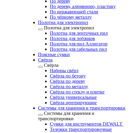
По дереву
По дереву, алюминию, пластику
По нержавеющей стали
По чёрному металлу
Полотна для электропил
Полотна для электропил
Полотна для ленточных пил
Полотна для лобзиков
Полотна для пил Аллигатор
Полотна для сабельных пил
Поясные сумки
Свёрла
Свёрла
Наборы свёрл
Свёрла по бетону
Свёрла по дереву
Свёрла по металлу
Свёрла по стеклу и плитке
Свёрла универсальные
Свёрла центрирующие
Системы для хранения и транспортировки
Системы для хранения и
транспортировки
Сумки для инструментов DEWALT
Тележки транспортировочные