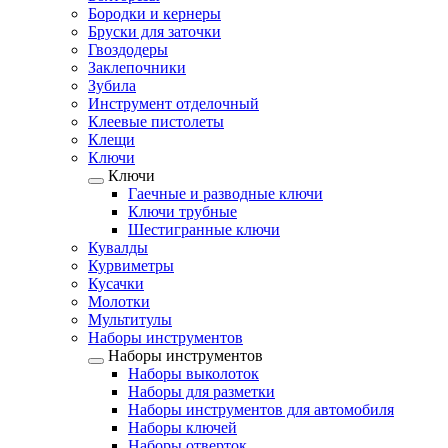
Бородки и кернеры
Бруски для заточки
Гвоздодеры
Заклепочники
Зубила
Инструмент отделочный
Клеевые пистолеты
Клещи
Ключи
Ключи
Гаечные и разводные ключи
Ключи трубные
Шестигранные ключи
Кувалды
Курвиметры
Кусачки
Молотки
Мультитулы
Наборы инструментов
Наборы инструментов
Наборы выколоток
Наборы для разметки
Наборы инструментов для автомобиля
Наборы ключей
Наборы отверток