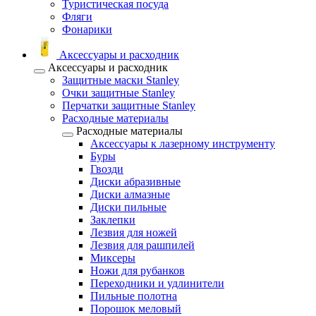
Туристическая посуда
Фляги
Фонарики
Аксессуары и расходник
Аксессуары и расходник
Защитные маски Stanley
Очки защитные Stanley
Перчатки защитные Stanley
Расходные материалы
Расходные материалы
Аксессуары к лазерному инструменту
Буры
Гвозди
Диски абразивные
Диски алмазные
Диски пильные
Заклепки
Лезвия для ножей
Лезвия для рашпилей
Миксеры
Ножи для рубанков
Переходники и удлинители
Пильные полотна
Порошок меловый