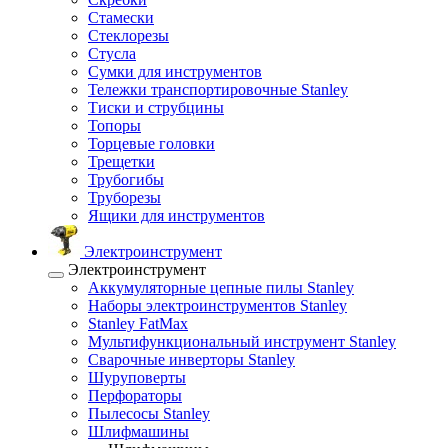
Стамески
Стеклорезы
Стусла
Сумки для инструментов
Тележки транспортировочные Stanley
Тиски и струбцины
Топоры
Торцевые головки
Трещетки
Трубогибы
Труборезы
Ящики для инструментов
Электроинструмент
Электроинструмент
Аккумуляторные цепные пилы Stanley
Наборы электроинструментов Stanley
Stanley FatMax
Мультифункциональный инструмент Stanley
Сварочные инверторы Stanley
Шуруповерты
Перфораторы
Пылесосы Stanley
Шлифмашины