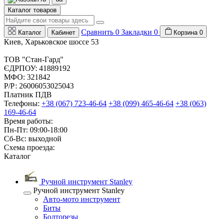
Каталог товаров
Сравнить
0
Закладки
0
Каталог
Кабинет
Корзина
0
Киев, Харьковское шоссе 53
ТОВ "Стан-Гард"
ЄДРПОУ: 41889192
МФО: 321842
Р/Р: 26006053025043
Платник ПДВ
Телефоны:
+38 (067) 723-46-64
+38 (099) 465-46-64
+38 (063)
169-46-64
Время работы:
Пн-Пт: 09:00-18:00
Сб-Вс: выходной
Схема проезда:
Каталог
Ручной инструмент Stanley
Ручной инструмент Stanley
Авто-мото инструмент
Биты
Болторезы