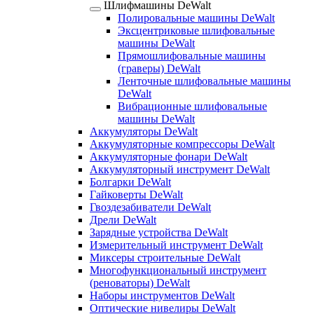
Шлифмашины DeWalt
Полировальные машины DeWalt
Эксцентриковые шлифовальные
машины DeWalt
Прямошлифовальные машины
(граверы) DeWalt
Ленточные шлифовальные машины
DeWalt
Вибрационные шлифовальные
машины DeWalt
Аккумуляторы DeWalt
Аккумуляторные компрессоры DeWalt
Аккумуляторные фонари DeWalt
Аккумуляторный инструмент DeWalt
Болгарки DeWalt
Гайковерты DeWalt
Гвоздезабиватели DeWalt
Дрели DeWalt
Зарядные устройства DeWalt
Измерительный инструмент DeWalt
Миксеры строительные DeWalt
Многофункциональный инструмент
(реноваторы) DeWalt
Наборы инструментов DeWalt
Оптические нивелиры DeWalt