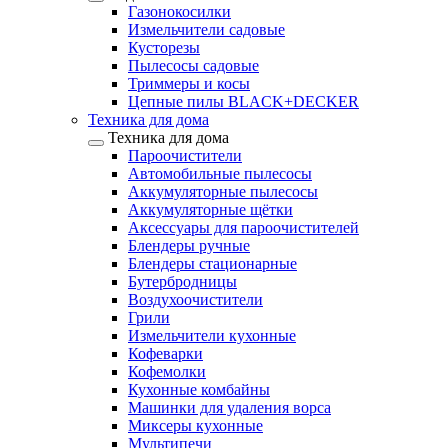
Газонокосилки
Измельчители садовые
Кусторезы
Пылесосы садовые
Триммеры и косы
Цепные пилы BLACK+DECKER
Техника для дома
Техника для дома
Пароочистители
Автомобильные пылесосы
Аккумуляторные пылесосы
Аккумуляторные щётки
Аксессуары для пароочистителей
Блендеры ручные
Блендеры стационарные
Бутербродницы
Воздухоочистители
Грили
Измельчители кухонные
Кофеварки
Кофемолки
Кухонные комбайны
Машинки для удаления ворса
Миксеры кухонные
Мультипечи