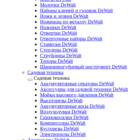
Молотки DeWalt
Наборы ключей и головок DeWalt
Ножи и лезвия DeWalt
Ножницы по металлу DeWalt
Ножовки DeWalt
Отвертки DeWalt
Отверточные наборы DeWalt
Стамески DeWalt
Степлеры DeWalt
Струбцины DeWalt
Топоры DeWalt
Шарнирногубцевый инструмент DeWalt
Садовая техника
Садовая техника
Аккумуляторные секаторы DeWalt
Аксессуары для садовой техники DeWalt
Мойки высокого давления DeWalt
Высоторезы DeWalt
Аккумуляторные косы DeWalt
Воздуходувки DeWalt
Газонокосилки DeWalt
Компрессоры DeWalt
Кусторезы DeWalt
Электропилы DeWalt
Аксессуары DeWalt