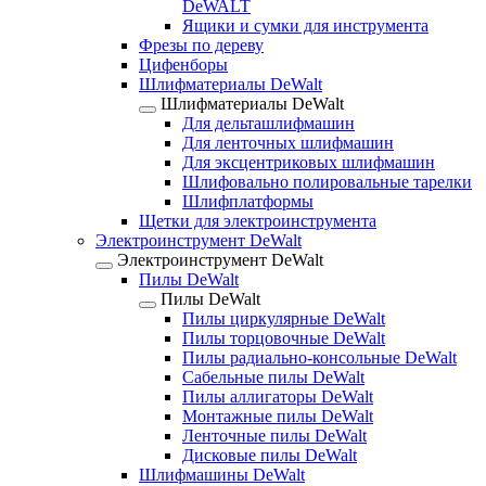
DeWALT
Ящики и сумки для инструмента
Фрезы по дереву
Цифенборы
Шлифматериалы DeWalt
Шлифматериалы DeWalt
Для дельташлифмашин
Для ленточных шлифмашин
Для эксцентриковых шлифмашин
Шлифовально полировальные тарелки
Шлифплатформы
Щетки для электроинструмента
Электроинструмент DeWalt
Электроинструмент DeWalt
Пилы DeWalt
Пилы DeWalt
Пилы циркулярные DeWalt
Пилы торцовочные DeWalt
Пилы радиально-консольные DeWalt
Сабельные пилы DeWalt
Пилы аллигаторы DeWalt
Монтажные пилы DeWalt
Ленточные пилы DeWalt
Дисковые пилы DeWalt
Шлифмашины DeWalt