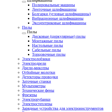
Шлифмашины
Полировальные машины
Ленточные шлифмашины
Болгарки (угловые шлифмашины)
Вибрационные шлифмашины
Эксцентриковые шлифмашины
Пилы
Пилы
Дисковые (циркулярные) пилы
Монтажные пилы
Настольные пилы
Сабельные пилы
Торцовочные пилы
Электролобзики
Электродрели
Дрели-миксеры
Отбойные молотки
Детекторы проводки
Заточные станки
Мультиметры
Технические фены
Фрезеры
Электрорубанки
Электростеплеры
Зарядные устройства для электроинструментов