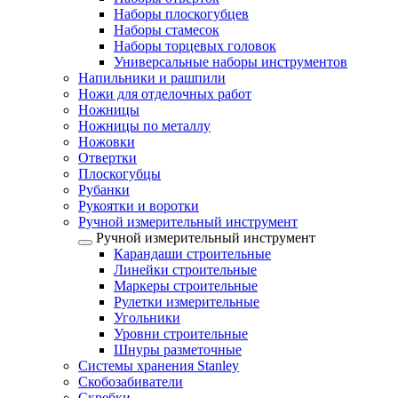
Наборы плоскогубцев
Наборы стамесок
Наборы торцевых головок
Универсальные наборы инструментов
Напильники и рашпили
Ножи для отделочных работ
Ножницы
Ножницы по металлу
Ножовки
Отвертки
Плоскогубцы
Рубанки
Рукоятки и воротки
Ручной измерительный инструмент
Ручной измерительный инструмент
Карандаши строительные
Линейки строительные
Маркеры строительные
Рулетки измерительные
Угольники
Уровни строительные
Шнуры разметочные
Системы хранения Stanley
Скобозабиватели
Скребки