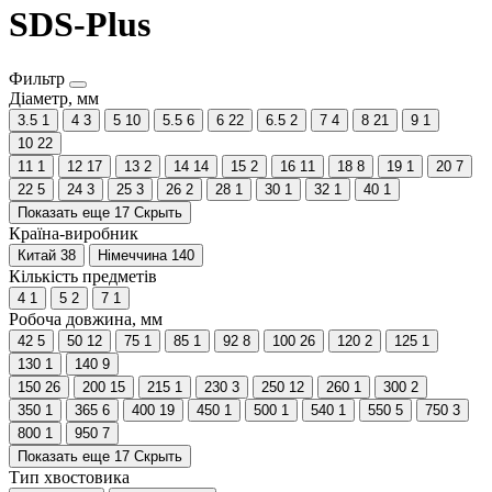
SDS-Plus
Фильтр
Діаметр, мм
3.5
1
4
3
5
10
5.5
6
6
22
6.5
2
7
4
8
21
9
1
10
22
11
1
12
17
13
2
14
14
15
2
16
11
18
8
19
1
20
7
22
5
24
3
25
3
26
2
28
1
30
1
32
1
40
1
Показать еще 17
Скрыть
Країна-виробник
Китай
38
Німеччина
140
Кількість предметів
4
1
5
2
7
1
Робоча довжина, мм
42
5
50
12
75
1
85
1
92
8
100
26
120
2
125
1
130
1
140
9
150
26
200
15
215
1
230
3
250
12
260
1
300
2
350
1
365
6
400
19
450
1
500
1
540
1
550
5
750
3
800
1
950
7
Показать еще 17
Скрыть
Тип хвостовика