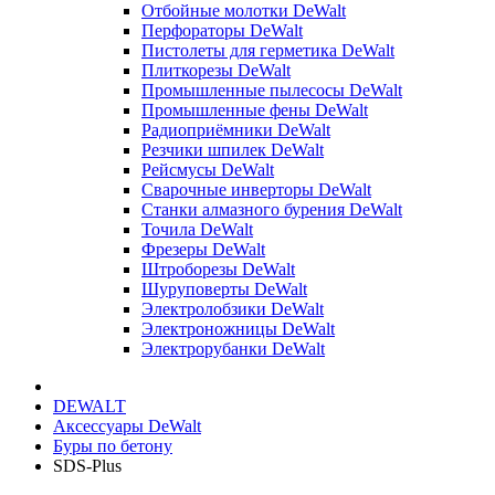
Отбойные молотки DeWalt
Перфораторы DeWalt
Пистолеты для герметика DeWalt
Плиткорезы DeWalt
Промышленные пылесосы DeWalt
Промышленные фены DeWalt
Радиоприёмники DeWalt
Резчики шпилек DeWalt
Рейсмусы DeWalt
Сварочные инверторы DeWalt
Станки алмазного бурения DeWalt
Точила DeWalt
Фрезеры DeWalt
Штроборезы DeWalt
Шуруповерты DeWalt
Электролобзики DeWalt
Электроножницы DeWalt
Электрорубанки DeWalt
DEWALT
Аксессуары DeWalt
Буры по бетону
SDS-Plus