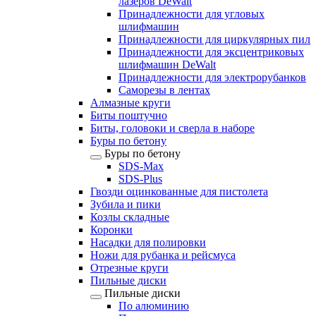
лазеров DeWalt
Принадлежности для угловых
шлифмашин
Принадлежности для циркулярных пил
Принадлежности для эксцентриковых
шлифмашин DeWalt
Принадлежности для электрорубанков
Саморезы в лентах
Алмазные круги
Биты поштучно
Биты, головоки и сверла в наборе
Буры по бетону
Буры по бетону
SDS-Max
SDS-Plus
Гвозди оцинкованные для пистолета
Зубила и пики
Козлы складные
Коронки
Насадки для полировки
Ножи для рубанка и рейсмуса
Отрезные круги
Пильные диски
Пильные диски
По алюминию