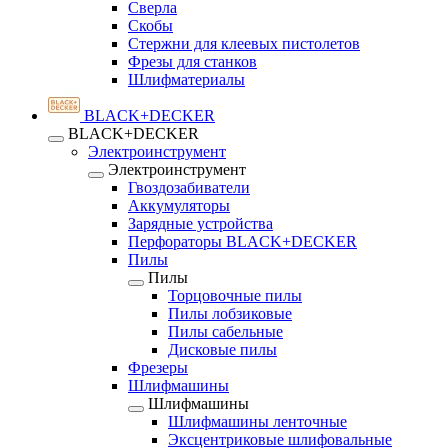
Сверла
Скобы
Стержни для клеевых пистолетов
Фрезы для станков
Шлифматериалы
BLACK+DECKER
BLACK+DECKER
Электроинструмент
Электроинструмент
Гвоздозабиватели
Аккумуляторы
Зарядные устройства
Перфораторы BLACK+DECKER
Пилы
Пилы
Торцовочные пилы
Пилы лобзиковые
Пилы сабельные
Дисковые пилы
Фрезеры
Шлифмашины
Шлифмашины
Шлифмашины ленточные
Эксцентриковые шлифовальные