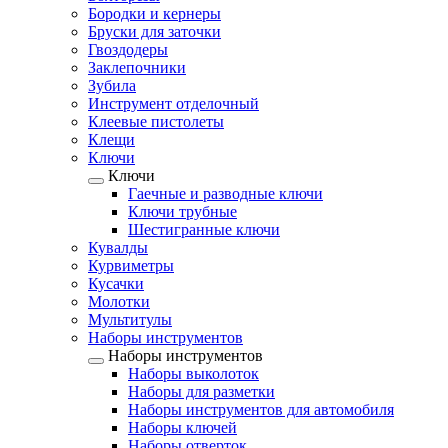
Бородки и кернеры
Бруски для заточки
Гвоздодеры
Заклепочники
Зубила
Инструмент отделочный
Клеевые пистолеты
Клещи
Ключи
Ключи
Гаечные и разводные ключи
Ключи трубные
Шестигранные ключи
Кувалды
Курвиметры
Кусачки
Молотки
Мультитулы
Наборы инструментов
Наборы инструментов
Наборы выколоток
Наборы для разметки
Наборы инструментов для автомобиля
Наборы ключей
Наборы отверток