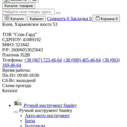
Каталог товаров
Сравнить
0
Закладки
0
Каталог
Кабинет
Корзина
0
Киев, Харьковское шоссе 53
ТОВ "Стан-Гард"
ЄДРПОУ: 41889192
МФО: 321842
Р/Р: 26006053025043
Платник ПДВ
Телефоны:
+38 (067) 723-46-64
+38 (099) 465-46-64
+38 (063)
169-46-64
Время работы:
Пн-Пт: 09:00-18:00
Сб-Вс: выходной
Схема проезда:
Каталог
Ручной инструмент Stanley
Ручной инструмент Stanley
Авто-мото инструмент
Биты
Болторезы