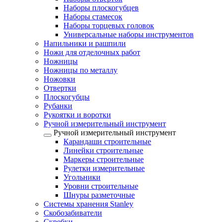
Наборы плоскогубцев
Наборы стамесок
Наборы торцевых головок
Универсальные наборы инструментов
Напильники и рашпили
Ножи для отделочных работ
Ножницы
Ножницы по металлу
Ножовки
Отвертки
Плоскогубцы
Рубанки
Рукоятки и воротки
Ручной измерительный инструмент
Ручной измерительный инструмент
Карандаши строительные
Линейки строительные
Маркеры строительные
Рулетки измерительные
Угольники
Уровни строительные
Шнуры разметочные
Системы хранения Stanley
Скобозабиватели
Скребки