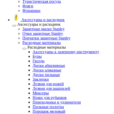
Туристическая посуда
Фляги
Фонарики
Аксессуары и расходник
Аксессуары и расходник
Защитные маски Stanley
Очки защитные Stanley
Перчатки защитные Stanley
Расходные материалы
Расходные материалы
Аксессуары к лазерному инструменту
Буры
Гвозди
Диски абразивные
Диски алмазные
Диски пильные
Заклепки
Лезвия для ножей
Лезвия для рашпилей
Миксеры
Ножи для рубанков
Переходники и удлинители
Пильные полотна
Порошок меловый