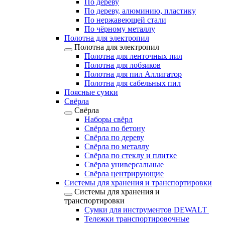
По дереву
По дереву, алюминию, пластику
По нержавеющей стали
По чёрному металлу
Полотна для электропил
Полотна для электропил
Полотна для ленточных пил
Полотна для лобзиков
Полотна для пил Аллигатор
Полотна для сабельных пил
Поясные сумки
Свёрла
Свёрла
Наборы свёрл
Свёрла по бетону
Свёрла по дереву
Свёрла по металлу
Свёрла по стеклу и плитке
Свёрла универсальные
Свёрла центрирующие
Системы для хранения и транспортировки
Системы для хранения и
транспортировки
Сумки для инструментов DEWALT
Тележки транспортировочные