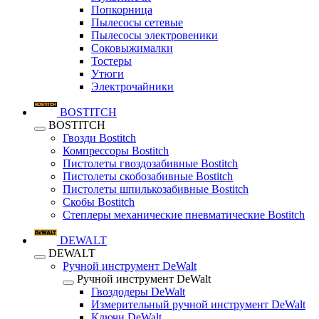
Попкорница
Пылесосы сетевые
Пылесосы электровеники
Соковыжималки
Тостеры
Утюги
Электрочайники
BOSTITCH
BOSTITCH
Гвозди Bostitch
Компрессоры Bostitch
Пистолеты гвоздозабивные Bostitch
Пистолеты скобозабивные Bostitch
Пистолеты шпилькозабивные Bostitch
Скобы Bostitch
Степлеры механические пневматические Bostitch
DEWALT
DEWALT
Ручной инструмент DeWalt
Ручной инструмент DeWalt
Гвоздодеры DeWalt
Измерительный ручной инструмент DeWalt
Ключи DeWalt