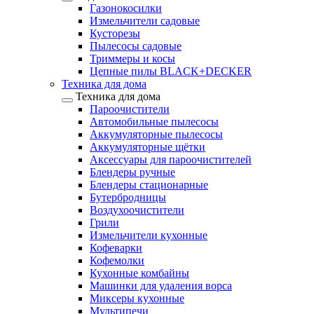
Газонокосилки
Измельчители садовые
Кусторезы
Пылесосы садовые
Триммеры и косы
Цепные пилы BLACK+DECKER
Техника для дома
Техника для дома
Пароочистители
Автомобильные пылесосы
Аккумуляторные пылесосы
Аккумуляторные щётки
Аксессуары для пароочистителей
Блендеры ручные
Блендеры стационарные
Бутербродницы
Воздухоочистители
Грили
Измельчители кухонные
Кофеварки
Кофемолки
Кухонные комбайны
Машинки для удаления ворса
Миксеры кухонные
Мультипечи