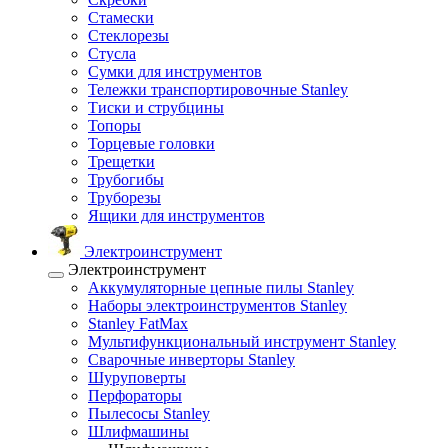
Стамески
Стеклорезы
Стусла
Сумки для инструментов
Тележки транспортировочные Stanley
Тиски и струбцины
Топоры
Торцевые головки
Трещетки
Трубогибы
Труборезы
Ящики для инструментов
Электроинструмент
Электроинструмент
Аккумуляторные цепные пилы Stanley
Наборы электроинструментов Stanley
Stanley FatMax
Мультифункциональный инструмент Stanley
Сварочные инверторы Stanley
Шуруповерты
Перфораторы
Пылесосы Stanley
Шлифмашины