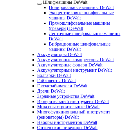
Шлифмашины DeWalt
Полировальные машины DeWalt
Эксцентриковые шлифовальные
машины DeWalt
Прямошлифовальные машины
(граверы) DeWalt
Ленточные шлифовальные машины
DeWalt
Вибрационные шлифовальные
машины DeWalt
Аккумуляторы DeWalt
Аккумуляторные компрессоры DeWalt
Аккумуляторные фонари DeWalt
Аккумуляторный инструмент DeWalt
Болгарки DeWalt
Гайковерты DeWalt
Гвоздезабиватели DeWalt
Дрели DeWalt
Зарядные устройства DeWalt
Измерительный инструмент DeWalt
Миксеры строительные DeWalt
Многофункциональный инструмент
(реноваторы) DeWalt
Наборы инструментов DeWalt
Оптические нивелиры DeWalt