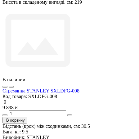
Висота в складеному вигляді, см:
219
В наличии
Стремянка STANLEY SXLDFG-008
Код товара:
SXLDFG-008
0
9 898 ₴
В корзину
Відстань (крок) між сходинками, см:
30.5
Вага, кг:
9.5
Виробник:
STANLEY