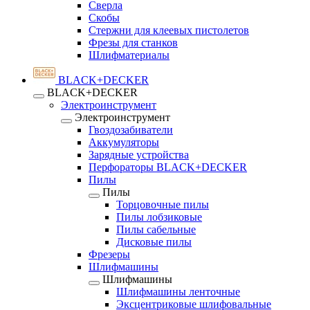
Сверла
Скобы
Стержни для клеевых пистолетов
Фрезы для станков
Шлифматериалы
BLACK+DECKER
BLACK+DECKER
Электроинструмент
Электроинструмент
Гвоздозабиватели
Аккумуляторы
Зарядные устройства
Перфораторы BLACK+DECKER
Пилы
Пилы
Торцовочные пилы
Пилы лобзиковые
Пилы сабельные
Дисковые пилы
Фрезеры
Шлифмашины
Шлифмашины
Шлифмашины ленточные
Эксцентриковые шлифовальные