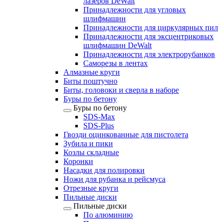
лазеров DeWalt
Принадлежности для угловых
шлифмашин
Принадлежности для циркулярных пил
Принадлежности для эксцентриковых
шлифмашин DeWalt
Принадлежности для электрорубанков
Саморезы в лентах
Алмазные круги
Биты поштучно
Биты, головоки и сверла в наборе
Буры по бетону
Буры по бетону
SDS-Max
SDS-Plus
Гвозди оцинкованные для пистолета
Зубила и пики
Козлы складные
Коронки
Насадки для полировки
Ножи для рубанка и рейсмуса
Отрезные круги
Пильные диски
Пильные диски
По алюминию