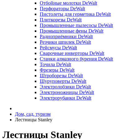
Отбойные молотки DeWalt
Перфораторы DeWalt
Пистолеты для герметика DeWalt
Плиткорезы DeWalt
Промышленные пылесосы DeWalt
Промышленные фены DeWalt
Радиоприёмники DeWalt
Резчики шпилек DeWalt
Рейсмусы DeWalt
Сварочные инверторы DeWalt
Станки алмазного бурения DeWalt
Точила DeWalt
Фрезеры DeWalt
Штроборезы DeWalt
Шуруповерты DeWalt
Электролобзики DeWalt
Электроножницы DeWalt
Электрорубанки DeWalt
Дом, сад, туризм
Лестницы Stanley
Лестницы Stanley