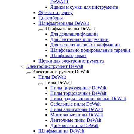
DeWALT
Ящики и сумки для инструмента
Фрезы по дереву
Цифенборы
Шлифматериалы DeWalt
Шлифматериалы DeWalt
Для дельташлифмашин
Для ленточных шлифмашин
Для эксцентриковых шлифмашин
Шлифовально полировальные тарелки
Шлифплатформы
Щетки для электроинструмента
Электроинструмент DeWalt
Электроинструмент DeWalt
Пилы DeWalt
Пилы DeWalt
Пилы циркулярные DeWalt
Пилы торцовочные DeWalt
Пилы радиально-консольные DeWalt
Сабельные пилы DeWalt
Пилы аллигаторы DeWalt
Монтажные пилы DeWalt
Ленточные пилы DeWalt
Дисковые пилы DeWalt
Шлифмашины DeWalt