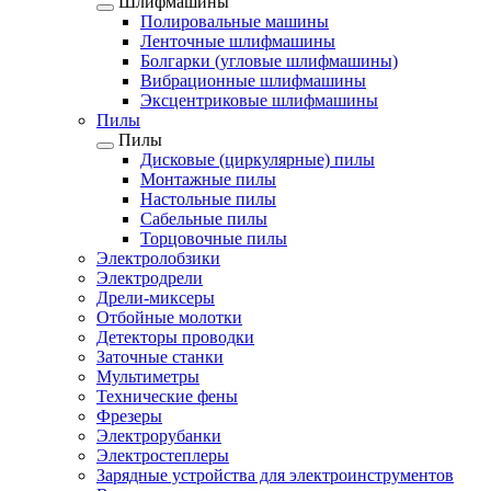
Шлифмашины
Полировальные машины
Ленточные шлифмашины
Болгарки (угловые шлифмашины)
Вибрационные шлифмашины
Эксцентриковые шлифмашины
Пилы
Пилы
Дисковые (циркулярные) пилы
Монтажные пилы
Настольные пилы
Сабельные пилы
Торцовочные пилы
Электролобзики
Электродрели
Дрели-миксеры
Отбойные молотки
Детекторы проводки
Заточные станки
Мультиметры
Технические фены
Фрезеры
Электрорубанки
Электростеплеры
Зарядные устройства для электроинструментов