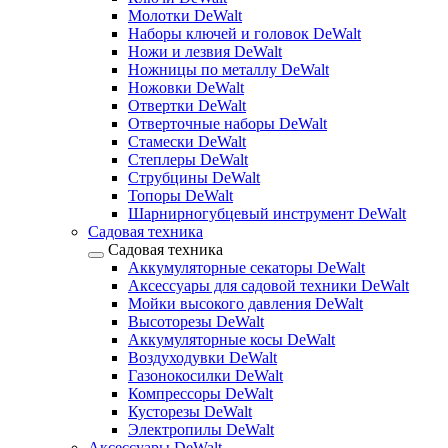
Молотки DeWalt
Наборы ключей и головок DeWalt
Ножи и лезвия DeWalt
Ножницы по металлу DeWalt
Ножовки DeWalt
Отвертки DeWalt
Отверточные наборы DeWalt
Стамески DeWalt
Степлеры DeWalt
Струбцины DeWalt
Топоры DeWalt
Шарнирногубцевый инструмент DeWalt
Садовая техника
Садовая техника
Аккумуляторные секаторы DeWalt
Аксессуары для садовой техники DeWalt
Мойки высокого давления DeWalt
Высоторезы DeWalt
Аккумуляторные косы DeWalt
Воздуходувки DeWalt
Газонокосилки DeWalt
Компрессоры DeWalt
Кусторезы DeWalt
Электропилы DeWalt
Аксессуары DeWalt