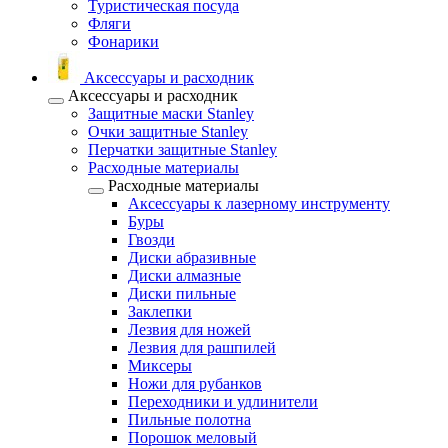
Туристическая посуда
Фляги
Фонарики
Аксессуары и расходник
Аксессуары и расходник
Защитные маски Stanley
Очки защитные Stanley
Перчатки защитные Stanley
Расходные материалы
Расходные материалы
Аксессуары к лазерному инструменту
Буры
Гвозди
Диски абразивные
Диски алмазные
Диски пильные
Заклепки
Лезвия для ножей
Лезвия для рашпилей
Миксеры
Ножи для рубанков
Переходники и удлинители
Пильные полотна
Порошок меловый