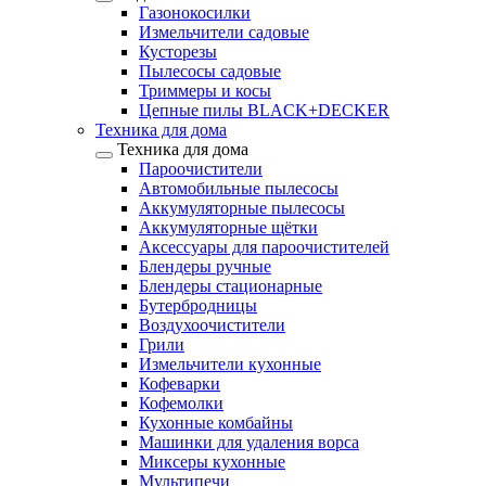
Газонокосилки
Измельчители садовые
Кусторезы
Пылесосы садовые
Триммеры и косы
Цепные пилы BLACK+DECKER
Техника для дома
Техника для дома
Пароочистители
Автомобильные пылесосы
Аккумуляторные пылесосы
Аккумуляторные щётки
Аксессуары для пароочистителей
Блендеры ручные
Блендеры стационарные
Бутербродницы
Воздухоочистители
Грили
Измельчители кухонные
Кофеварки
Кофемолки
Кухонные комбайны
Машинки для удаления ворса
Миксеры кухонные
Мультипечи