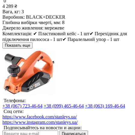
0
4 289 ₴
Вага, кг:
3
Виробник:
BLACK+DECKER
Глибина вибірки чверті, мм:
8
Джерело живлення:
мережеве
Комплектація:
✔ Пластиковий кейс - 1 шт✔ Перехідник для
підключення пилососа - 1 шт✔ Паралельний упор - 1 шт
Показать еще
Телефоны:
+38 (067) 723-46-64
+38 (099) 465-46-64
+38 (063) 169-46-64
Соц сети:
https://www.facebook.com/stanleys.ua/
https://www.instagram.com/stanleys.ua/
Подписывайтесь на новости и акции:
Подписаться