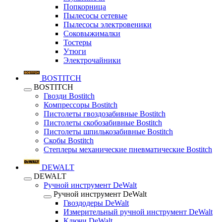
Попкорница
Пылесосы сетевые
Пылесосы электровеники
Соковыжималки
Тостеры
Утюги
Электрочайники
BOSTITCH
BOSTITCH
Гвозди Bostitch
Компрессоры Bostitch
Пистолеты гвоздозабивные Bostitch
Пистолеты скобозабивные Bostitch
Пистолеты шпилькозабивные Bostitch
Скобы Bostitch
Степлеры механические пневматические Bostitch
DEWALT
DEWALT
Ручной инструмент DeWalt
Ручной инструмент DeWalt
Гвоздодеры DeWalt
Измерительный ручной инструмент DeWalt
Ключи DeWalt