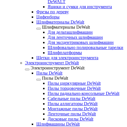
DeWALT
Ящики и сумки для инструмента
Фрезы по дереву
Цифенборы
Шлифматериалы DeWalt
Шлифматериалы DeWalt
Для дельташлифмашин
Для ленточных шлифмашин
Для эксцентриковых шлифмашин
Шлифовально полировальные тарелки
Шлифплатформы
Щетки для электроинструмента
Электроинструмент DeWalt
Электроинструмент DeWalt
Пилы DeWalt
Пилы DeWalt
Пилы циркулярные DeWalt
Пилы торцовочные DeWalt
Пилы радиально-консольные DeWalt
Сабельные пилы DeWalt
Пилы аллигаторы DeWalt
Монтажные пилы DeWalt
Ленточные пилы DeWalt
Дисковые пилы DeWalt
Шлифмашины DeWalt