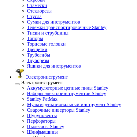
Стамески
Стеклорезы
Стусла
Сумки для инструментов
Тележки транспортировочные Stanley
Тиски и струбцины
Топоры
Торцевые головки
Трещетки
Трубогибы
Труборезы
Ящики для инструментов
Электроинструмент
Электроинструмент
Аккумуляторные цепные пилы Stanley
Наборы электроинструментов Stanley
Stanley FatMax
Мультифункциональный инструмент Stanley
Сварочные инверторы Stanley
Шуруповерты
Перфораторы
Пылесосы Stanley
Шлифмашины