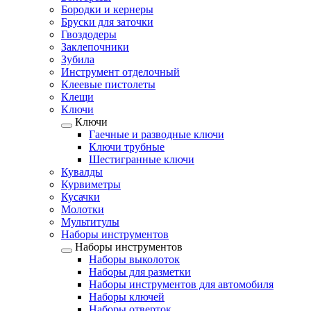
Бородки и кернеры
Бруски для заточки
Гвоздодеры
Заклепочники
Зубила
Инструмент отделочный
Клеевые пистолеты
Клещи
Ключи
Ключи
Гаечные и разводные ключи
Ключи трубные
Шестигранные ключи
Кувалды
Курвиметры
Кусачки
Молотки
Мультитулы
Наборы инструментов
Наборы инструментов
Наборы выколоток
Наборы для разметки
Наборы инструментов для автомобиля
Наборы ключей
Наборы отверток