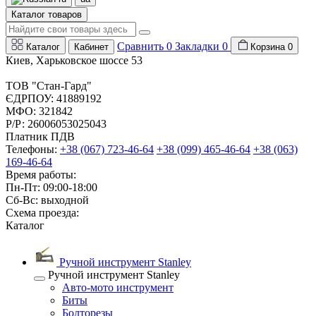
Каталог товаров
Сравнить
0
Закладки
0
Каталог
Кабинет
Корзина
0
Киев, Харьковское шоссе 53
ТОВ "Стан-Гард"
ЄДРПОУ: 41889192
МФО: 321842
Р/Р: 26006053025043
Платник ПДВ
Телефоны:
+38 (067) 723-46-64
+38 (099) 465-46-64
+38 (063)
169-46-64
Время работы:
Пн-Пт: 09:00-18:00
Сб-Вс: выходной
Схема проезда:
Каталог
Ручной инструмент Stanley
Ручной инструмент Stanley
Авто-мото инструмент
Биты
Болторезы