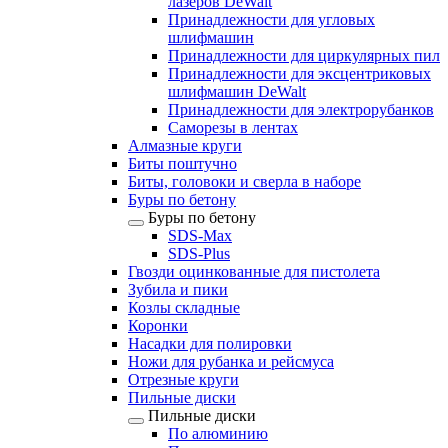
лазеров DeWalt
Принадлежности для угловых
шлифмашин
Принадлежности для циркулярных пил
Принадлежности для эксцентриковых
шлифмашин DeWalt
Принадлежности для электрорубанков
Саморезы в лентах
Алмазные круги
Биты поштучно
Биты, головоки и сверла в наборе
Буры по бетону
Буры по бетону
SDS-Max
SDS-Plus
Гвозди оцинкованные для пистолета
Зубила и пики
Козлы складные
Коронки
Насадки для полировки
Ножи для рубанка и рейсмуса
Отрезные круги
Пильные диски
Пильные диски
По алюминию