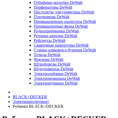
Отбойные молотки DeWalt
Перфораторы DeWalt
Пистолеты для герметика DeWalt
Плиткорезы DeWalt
Промышленные пылесосы DeWalt
Промышленные фены DeWalt
Радиоприёмники DeWalt
Резчики шпилек DeWalt
Рейсмусы DeWalt
Сварочные инверторы DeWalt
Станки алмазного бурения DeWalt
Точила DeWalt
Фрезеры DeWalt
Штроборезы DeWalt
Шуруповерты DeWalt
Электролобзики DeWalt
Электроножницы DeWalt
Электрорубанки DeWalt
BLACK+DECKER
Электроинструмент
Рубанки BLACK+DECKER