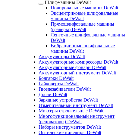
Шлифмашины DeWalt
Полировальные машины DeWalt
Эксцентриковые шлифовальные
машины DeWalt
Прямошлифовальные машины
(граверы) DeWalt
Ленточные шлифовальные машины
DeWalt
Вибрационные шлифовальные
машины DeWalt
Аккумуляторы DeWalt
Аккумуляторные компрессоры DeWalt
Аккумуляторные фонари DeWalt
Аккумуляторный инструмент DeWalt
Болгарки DeWalt
Гайковерты DeWalt
Гвоздезабиватели DeWalt
Дрели DeWalt
Зарядные устройства DeWalt
Измерительный инструмент DeWalt
Миксеры строительные DeWalt
Многофункциональный инструмент
(реноваторы) DeWalt
Наборы инструментов DeWalt
Оптические нивелиры DeWalt