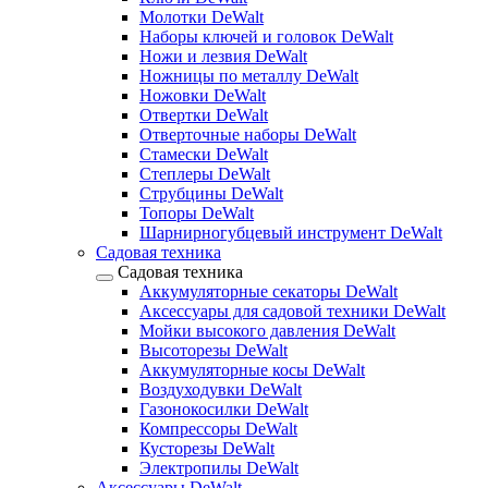
Молотки DeWalt
Наборы ключей и головок DeWalt
Ножи и лезвия DeWalt
Ножницы по металлу DeWalt
Ножовки DeWalt
Отвертки DeWalt
Отверточные наборы DeWalt
Стамески DeWalt
Степлеры DeWalt
Струбцины DeWalt
Топоры DeWalt
Шарнирногубцевый инструмент DeWalt
Садовая техника
Садовая техника
Аккумуляторные секаторы DeWalt
Аксессуары для садовой техники DeWalt
Мойки высокого давления DeWalt
Высоторезы DeWalt
Аккумуляторные косы DeWalt
Воздуходувки DeWalt
Газонокосилки DeWalt
Компрессоры DeWalt
Кусторезы DeWalt
Электропилы DeWalt
Аксессуары DeWalt