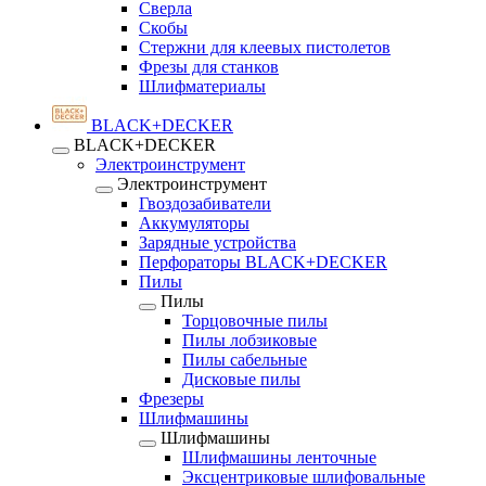
Сверла
Скобы
Стержни для клеевых пистолетов
Фрезы для станков
Шлифматериалы
BLACK+DECKER
BLACK+DECKER
Электроинструмент
Электроинструмент
Гвоздозабиватели
Аккумуляторы
Зарядные устройства
Перфораторы BLACK+DECKER
Пилы
Пилы
Торцовочные пилы
Пилы лобзиковые
Пилы сабельные
Дисковые пилы
Фрезеры
Шлифмашины
Шлифмашины
Шлифмашины ленточные
Эксцентриковые шлифовальные