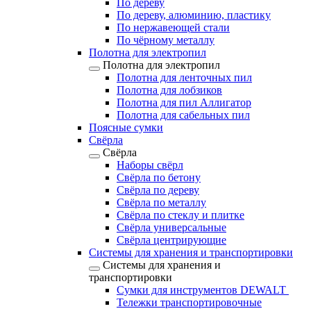
По дереву
По дереву, алюминию, пластику
По нержавеющей стали
По чёрному металлу
Полотна для электропил
Полотна для электропил
Полотна для ленточных пил
Полотна для лобзиков
Полотна для пил Аллигатор
Полотна для сабельных пил
Поясные сумки
Свёрла
Свёрла
Наборы свёрл
Свёрла по бетону
Свёрла по дереву
Свёрла по металлу
Свёрла по стеклу и плитке
Свёрла универсальные
Свёрла центрирующие
Системы для хранения и транспортировки
Системы для хранения и
транспортировки
Сумки для инструментов DEWALT
Тележки транспортировочные