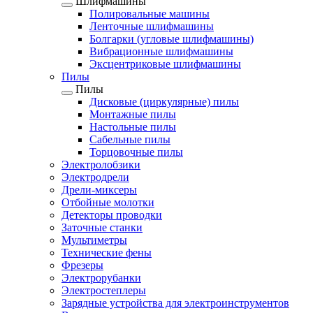
Шлифмашины
Полировальные машины
Ленточные шлифмашины
Болгарки (угловые шлифмашины)
Вибрационные шлифмашины
Эксцентриковые шлифмашины
Пилы
Пилы
Дисковые (циркулярные) пилы
Монтажные пилы
Настольные пилы
Сабельные пилы
Торцовочные пилы
Электролобзики
Электродрели
Дрели-миксеры
Отбойные молотки
Детекторы проводки
Заточные станки
Мультиметры
Технические фены
Фрезеры
Электрорубанки
Электростеплеры
Зарядные устройства для электроинструментов