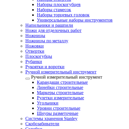
Наборы плоскогубцев
Наборы стамесок
Наборы торцевых головок
Универсальные наборы инструментов
Напильники и рашпили
Ножи для отделочных работ
Ножницы
Ножницы по металлу
Ножовки
Отвертки
Плоскогубцы
Рубанки
Рукоятки и воротки
Ручной измерительный инструмент
Ручной измерительный инструмент
Карандаши строительные
Линейки строительные
Маркеры строительные
Рулетки измерительные
Угольники
Уровни строительные
Шнуры разметочные
Системы хранения Stanley
Скобозабиватели
Скребки