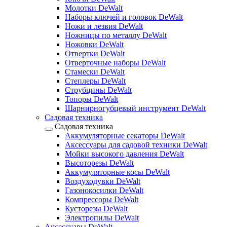
Молотки DeWalt
Наборы ключей и головок DeWalt
Ножи и лезвия DeWalt
Ножницы по металлу DeWalt
Ножовки DeWalt
Отвертки DeWalt
Отверточные наборы DeWalt
Стамески DeWalt
Степлеры DeWalt
Струбцины DeWalt
Топоры DeWalt
Шарнирногубцевый инструмент DeWalt
Садовая техника
Садовая техника
Аккумуляторные секаторы DeWalt
Аксессуары для садовой техники DeWalt
Мойки высокого давления DeWalt
Высоторезы DeWalt
Аккумуляторные косы DeWalt
Воздуходувки DeWalt
Газонокосилки DeWalt
Компрессоры DeWalt
Кусторезы DeWalt
Электропилы DeWalt
Аксессуары DeWalt