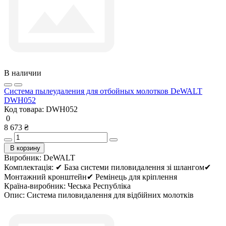
В наличии
Система пылеудаления для отбойных молотков DeWALT
DWH052
Код товара:
DWH052
0
8 673 ₴
В корзину
Виробник:
DeWALT
Комплектація:
✔ База системи пиловидалення зі шлангом✔
Монтажний кронштейн✔ Ремінець для кріплення
Країна-виробник:
Чеська Республіка
Опис:
Система пиловидалення для відбійних молотків