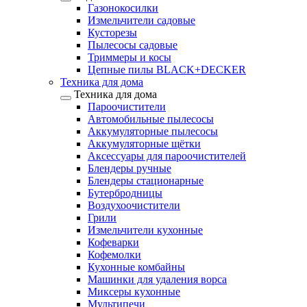
Газонокосилки
Измельчители садовые
Кусторезы
Пылесосы садовые
Триммеры и косы
Цепные пилы BLACK+DECKER
Техника для дома
Техника для дома
Пароочистители
Автомобильные пылесосы
Аккумуляторные пылесосы
Аккумуляторные щётки
Аксессуары для пароочистителей
Блендеры ручные
Блендеры стационарные
Бутербродницы
Воздухоочистители
Грили
Измельчители кухонные
Кофеварки
Кофемолки
Кухонные комбайны
Машинки для удаления ворса
Миксеры кухонные
Мультипечи