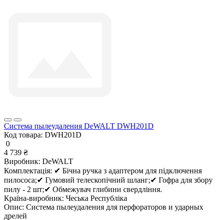
Система пылеудаления DeWALT DWH201D
Код товара:
DWH201D
0
4 739 ₴
Виробник:
DeWALT
Комплектація:
✔ Бічна ручка з адаптером для підключення
пилососа;✔ Гумовий телескопічний шланг;✔ Гофра для збору
пилу - 2 шт;✔ Обмежувач глибини свердління.
Країна-виробник:
Чеська Республіка
Опис:
Система пылеудаления для перфораторов и ударных
дрелей