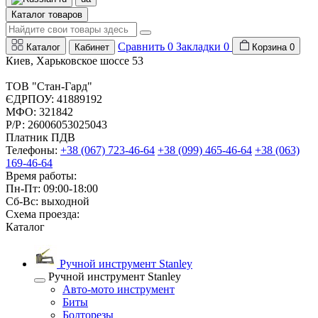
Каталог товаров
Сравнить
0
Закладки
0
Каталог
Кабинет
Корзина
0
Киев, Харьковское шоссе 53
ТОВ "Стан-Гард"
ЄДРПОУ: 41889192
МФО: 321842
Р/Р: 26006053025043
Платник ПДВ
Телефоны:
+38 (067) 723-46-64
+38 (099) 465-46-64
+38 (063)
169-46-64
Время работы:
Пн-Пт: 09:00-18:00
Сб-Вс: выходной
Схема проезда:
Каталог
Ручной инструмент Stanley
Ручной инструмент Stanley
Авто-мото инструмент
Биты
Болторезы