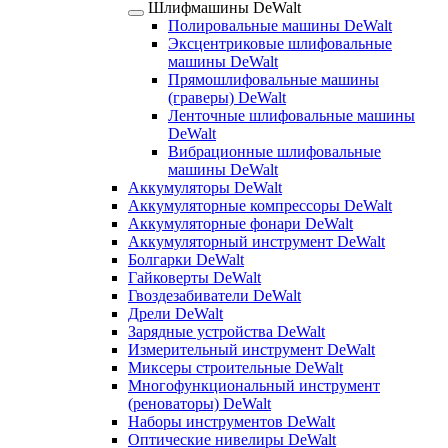
Шлифмашины DeWalt
Полировальные машины DeWalt
Эксцентриковые шлифовальные
машины DeWalt
Прямошлифовальные машины
(граверы) DeWalt
Ленточные шлифовальные машины
DeWalt
Вибрационные шлифовальные
машины DeWalt
Аккумуляторы DeWalt
Аккумуляторные компрессоры DeWalt
Аккумуляторные фонари DeWalt
Аккумуляторный инструмент DeWalt
Болгарки DeWalt
Гайковерты DeWalt
Гвоздезабиватели DeWalt
Дрели DeWalt
Зарядные устройства DeWalt
Измерительный инструмент DeWalt
Миксеры строительные DeWalt
Многофункциональный инструмент
(реноваторы) DeWalt
Наборы инструментов DeWalt
Оптические нивелиры DeWalt