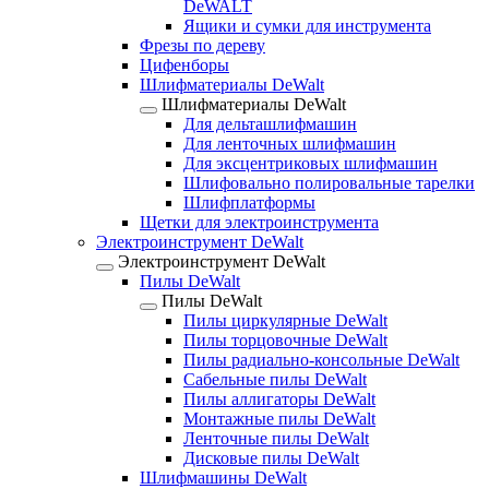
DeWALT
Ящики и сумки для инструмента
Фрезы по дереву
Цифенборы
Шлифматериалы DeWalt
Шлифматериалы DeWalt
Для дельташлифмашин
Для ленточных шлифмашин
Для эксцентриковых шлифмашин
Шлифовально полировальные тарелки
Шлифплатформы
Щетки для электроинструмента
Электроинструмент DeWalt
Электроинструмент DeWalt
Пилы DeWalt
Пилы DeWalt
Пилы циркулярные DeWalt
Пилы торцовочные DeWalt
Пилы радиально-консольные DeWalt
Сабельные пилы DeWalt
Пилы аллигаторы DeWalt
Монтажные пилы DeWalt
Ленточные пилы DeWalt
Дисковые пилы DeWalt
Шлифмашины DeWalt