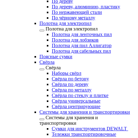
По дереву
По дереву, алюминию, пластику
По нержавеющей стали
По чёрному металлу
Полотна для электропил
Полотна для электропил
Полотна для ленточных пил
Полотна для лобзиков
Полотна для пил Аллигатор
Полотна для сабельных пил
Поясные сумки
Свёрла
Свёрла
Наборы свёрл
Свёрла по бетону
Свёрла по дереву
Свёрла по металлу
Свёрла по стеклу и плитке
Свёрла универсальные
Свёрла центрирующие
Системы для хранения и транспортировки
Системы для хранения и
транспортировки
Сумки для инструментов DEWALT
Тележки транспортировочные