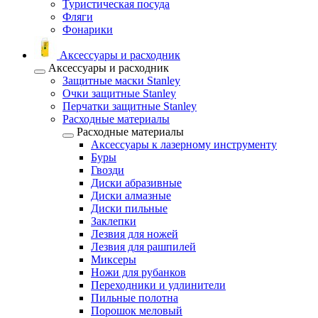
Туристическая посуда
Фляги
Фонарики
Аксессуары и расходник
Аксессуары и расходник
Защитные маски Stanley
Очки защитные Stanley
Перчатки защитные Stanley
Расходные материалы
Расходные материалы
Аксессуары к лазерному инструменту
Буры
Гвозди
Диски абразивные
Диски алмазные
Диски пильные
Заклепки
Лезвия для ножей
Лезвия для рашпилей
Миксеры
Ножи для рубанков
Переходники и удлинители
Пильные полотна
Порошок меловый