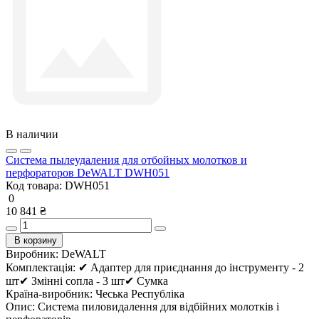
В наличии
Система пылеудаления для отбойных молотков и
перфораторов DeWALT DWH051
Код товара:
DWH051
0
10 841 ₴
В корзину
Виробник:
DeWALT
Комплектація:
✔ Адаптер для приєднання до інструменту - 2
шт✔ Змінні сопла - 3 шт✔ Сумка
Країна-виробник:
Чеська Республіка
Опис:
Система пиловидалення для відбійних молотків і