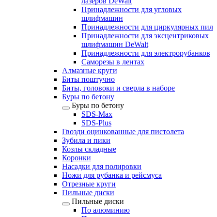
лазеров DeWalt
Принадлежности для угловых
шлифмашин
Принадлежности для циркулярных пил
Принадлежности для эксцентриковых
шлифмашин DeWalt
Принадлежности для электрорубанков
Саморезы в лентах
Алмазные круги
Биты поштучно
Биты, головоки и сверла в наборе
Буры по бетону
Буры по бетону
SDS-Max
SDS-Plus
Гвозди оцинкованные для пистолета
Зубила и пики
Козлы складные
Коронки
Насадки для полировки
Ножи для рубанка и рейсмуса
Отрезные круги
Пильные диски
Пильные диски
По алюминию