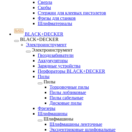
Сверла
Скобы
Стержни для клеевых пистолетов
Фрезы для станков
Шлифматериалы
BLACK+DECKER
BLACK+DECKER
Электроинструмент
Электроинструмент
Гвоздозабиватели
Аккумуляторы
Зарядные устройства
Перфораторы BLACK+DECKER
Пилы
Пилы
Торцовочные пилы
Пилы лобзиковые
Пилы сабельные
Дисковые пилы
Фрезеры
Шлифмашины
Шлифмашины
Шлифмашины ленточные
Эксцентриковые шлифовальные