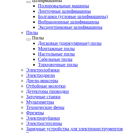
Шлифмашины
Полировальные машины
Ленточные шлифмашины
Болгарки (угловые шлифмашины)
Вибрационные шлифмашины
Эксцентриковые шлифмашины
Пилы
Пилы
Дисковые (циркулярные) пилы
Монтажные пилы
Настольные пилы
Сабельные пилы
Торцовочные пилы
Электролобзики
Электродрели
Дрели-миксеры
Отбойные молотки
Детекторы проводки
Заточные станки
Мультиметры
Технические фены
Фрезеры
Электрорубанки
Электростеплеры
Зарядные устройства для электроинструментов