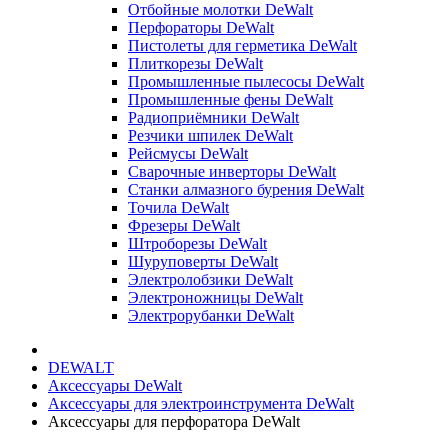
Отбойные молотки DeWalt
Перфораторы DeWalt
Пистолеты для герметика DeWalt
Плиткорезы DeWalt
Промышленные пылесосы DeWalt
Промышленные фены DeWalt
Радиоприёмники DeWalt
Резчики шпилек DeWalt
Рейсмусы DeWalt
Сварочные инверторы DeWalt
Станки алмазного бурения DeWalt
Точила DeWalt
Фрезеры DeWalt
Штроборезы DeWalt
Шуруповерты DeWalt
Электролобзики DeWalt
Электроножницы DeWalt
Электрорубанки DeWalt
DEWALT
Аксессуары DeWalt
Аксессуары для электроинструмента DeWalt
Аксессуары для перфоратора DeWalt