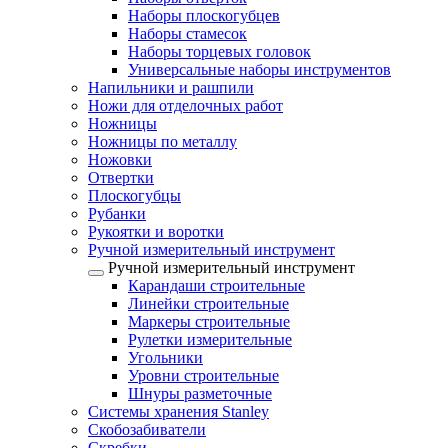
Наборы плоскогубцев
Наборы стамесок
Наборы торцевых головок
Универсальные наборы инструментов
Напильники и рашпили
Ножи для отделочных работ
Ножницы
Ножницы по металлу
Ножовки
Отвертки
Плоскогубцы
Рубанки
Рукоятки и воротки
Ручной измерительный инструмент
Ручной измерительный инструмент
Карандаши строительные
Линейки строительные
Маркеры строительные
Рулетки измерительные
Угольники
Уровни строительные
Шнуры разметочные
Системы хранения Stanley
Скобозабиватели
Скребки