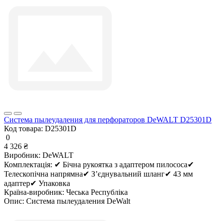
Система пылеудаления для перфораторов DeWALT D25301D
Код товара:
D25301D
0
4 326 ₴
Виробник:
DeWALT
Комплектація:
✔ Бічна рукоятка з адаптером пилососа✔
Телескопічна напрямна✔ З’єднувальний шланг✔ 43 мм
адаптер✔ Упаковка
Країна-виробник:
Чеська Республіка
Опис:
Система пылеудаления DeWalt