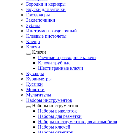
Бородки и кернеры
Бруски для заточки
Гвоздодеры
Заклепочники
Зубила
Инструмент отделочный
Клеевые пистолеты
Клещи
Ключи
Ключи
Гаечные и разводные ключи
Ключи трубные
Шестигранные ключи
Кувалды
Курвиметры
Кусачки
Молотки
Мультитулы
Наборы инструментов
Наборы инструментов
Наборы выколоток
Наборы для разметки
Наборы инструментов для автомобиля
Наборы ключей
Наборы отверток