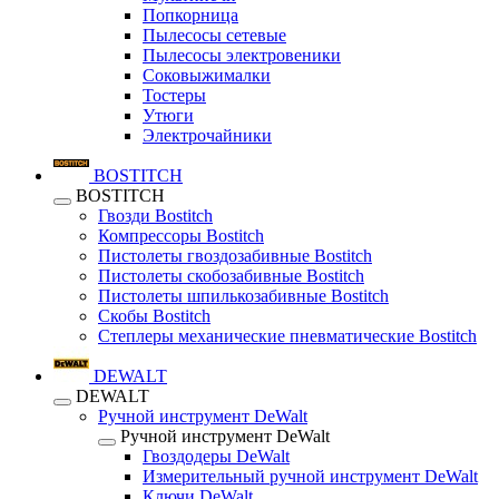
Попкорница
Пылесосы сетевые
Пылесосы электровеники
Соковыжималки
Тостеры
Утюги
Электрочайники
BOSTITCH
BOSTITCH
Гвозди Bostitch
Компрессоры Bostitch
Пистолеты гвоздозабивные Bostitch
Пистолеты скобозабивные Bostitch
Пистолеты шпилькозабивные Bostitch
Скобы Bostitch
Степлеры механические пневматические Bostitch
DEWALT
DEWALT
Ручной инструмент DeWalt
Ручной инструмент DeWalt
Гвоздодеры DeWalt
Измерительный ручной инструмент DeWalt
Ключи DeWalt