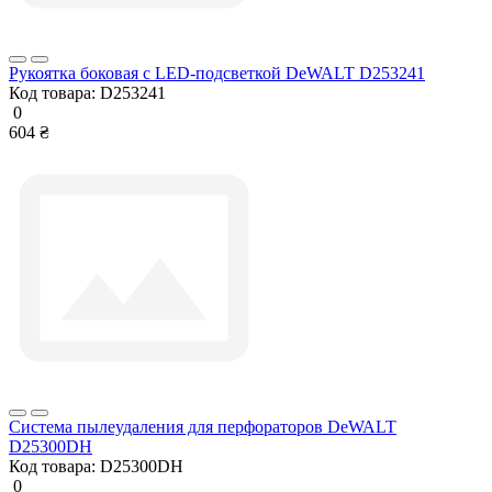
Рукоятка боковая с LED-подсветкой DeWALT D253241
Код товара:
D253241
0
604 ₴
Система пылеудаления для перфораторов DeWALT
D25300DH
Код товара:
D25300DH
0