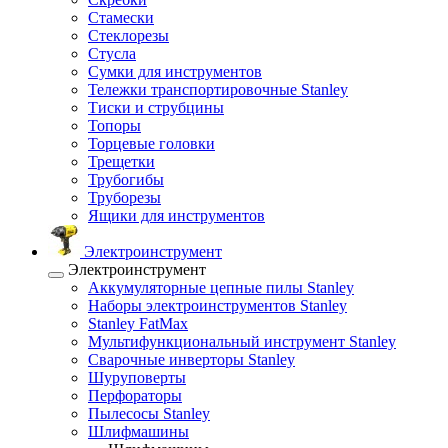
Стамески
Стеклорезы
Стусла
Сумки для инструментов
Тележки транспортировочные Stanley
Тиски и струбцины
Топоры
Торцевые головки
Трещетки
Трубогибы
Труборезы
Ящики для инструментов
Электроинструмент
Электроинструмент
Аккумуляторные цепные пилы Stanley
Наборы электроинструментов Stanley
Stanley FatMax
Мультифункциональный инструмент Stanley
Сварочные инверторы Stanley
Шуруповерты
Перфораторы
Пылесосы Stanley
Шлифмашины