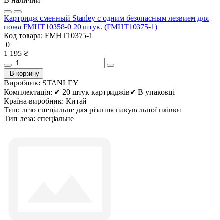
В наличии
Картридж сменный Stanley с одним безопасным лезвием для
ножа FMHT10358-0 20 штук. (FMHT10375-1)
Код товара:
FMHT10375-1
0
1 195 ₴
В корзину
Виробник:
STANLEY
Комплектація:
✔ 20 штук картриджів✔ В упаковці
Країна-виробник:
Китай
Тип:
лезо спеціальне для різання пакувальної плівки
Тип леза:
спеціальне