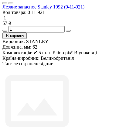
Лезвие запасное Stanley 1992 (0-11-921)
Код товара:
0-11-921
1
57 ₴
В корзину
Виробник:
STANLEY
Довжина, мм:
62
Комплектація:
✔ 5 шт в блістері✔ В упаковці
Країна-виробник:
Великобританія
Тип:
леза трапецевідние