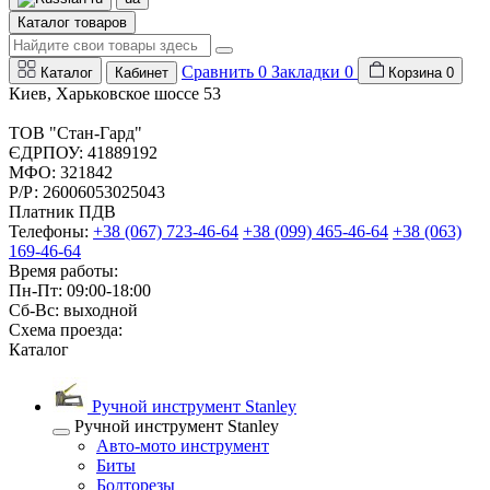
Каталог товаров
Сравнить
0
Закладки
0
Каталог
Кабинет
Корзина
0
Киев, Харьковское шоссе 53
ТОВ "Стан-Гард"
ЄДРПОУ: 41889192
МФО: 321842
Р/Р: 26006053025043
Платник ПДВ
Телефоны:
+38 (067) 723-46-64
+38 (099) 465-46-64
+38 (063)
169-46-64
Время работы:
Пн-Пт: 09:00-18:00
Сб-Вс: выходной
Схема проезда:
Каталог
Ручной инструмент Stanley
Ручной инструмент Stanley
Авто-мото инструмент
Биты
Болторезы