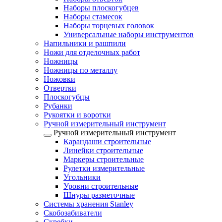
Наборы плоскогубцев
Наборы стамесок
Наборы торцевых головок
Универсальные наборы инструментов
Напильники и рашпили
Ножи для отделочных работ
Ножницы
Ножницы по металлу
Ножовки
Отвертки
Плоскогубцы
Рубанки
Рукоятки и воротки
Ручной измерительный инструмент
Ручной измерительный инструмент
Карандаши строительные
Линейки строительные
Маркеры строительные
Рулетки измерительные
Угольники
Уровни строительные
Шнуры разметочные
Системы хранения Stanley
Скобозабиватели
Скребки