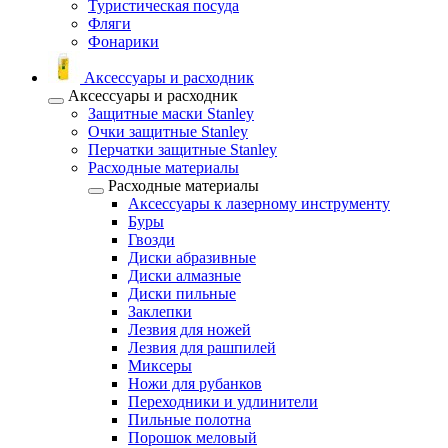
Туристическая посуда
Фляги
Фонарики
Аксессуары и расходник
Аксессуары и расходник
Защитные маски Stanley
Очки защитные Stanley
Перчатки защитные Stanley
Расходные материалы
Расходные материалы
Аксессуары к лазерному инструменту
Буры
Гвозди
Диски абразивные
Диски алмазные
Диски пильные
Заклепки
Лезвия для ножей
Лезвия для рашпилей
Миксеры
Ножи для рубанков
Переходники и удлинители
Пильные полотна
Порошок меловый