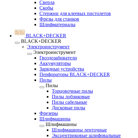
Сверла
Скобы
Стержни для клеевых пистолетов
Фрезы для станков
Шлифматериалы
BLACK+DECKER
BLACK+DECKER
Электроинструмент
Электроинструмент
Гвоздозабиватели
Аккумуляторы
Зарядные устройства
Перфораторы BLACK+DECKER
Пилы
Пилы
Торцовочные пилы
Пилы лобзиковые
Пилы сабельные
Дисковые пилы
Фрезеры
Шлифмашины
Шлифмашины
Шлифмашины ленточные
Эксцентриковые шлифовальные