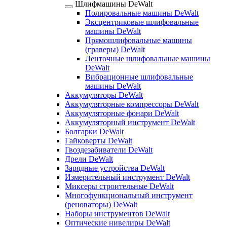
Шлифмашины DeWalt
Полировальные машины DeWalt
Эксцентриковые шлифовальные
машины DeWalt
Прямошлифовальные машины
(граверы) DeWalt
Ленточные шлифовальные машины
DeWalt
Вибрационные шлифовальные
машины DeWalt
Аккумуляторы DeWalt
Аккумуляторные компрессоры DeWalt
Аккумуляторные фонари DeWalt
Аккумуляторный инструмент DeWalt
Болгарки DeWalt
Гайковерты DeWalt
Гвоздезабиватели DeWalt
Дрели DeWalt
Зарядные устройства DeWalt
Измерительный инструмент DeWalt
Миксеры строительные DeWalt
Многофункциональный инструмент
(реноваторы) DeWalt
Наборы инструментов DeWalt
Оптические нивелиры DeWalt