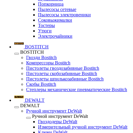
Попкорница
Пылесосы сетевые
Пылесосы электровеники
Соковыжималки
Тостеры
Утюги
Электрочайники
BOSTITCH
BOSTITCH
Гвозди Bostitch
Компрессоры Bostitch
Пистолеты гвоздозабивные Bostitch
Пистолеты скобозабивные Bostitch
Пистолеты шпилькозабивные Bostitch
Скобы Bostitch
Степлеры механические пневматические Bostitch
DEWALT
DEWALT
Ручной инструмент DeWalt
Ручной инструмент DeWalt
Гвоздодеры DeWalt
Измерительный ручной инструмент DeWalt
Ключи DeWalt