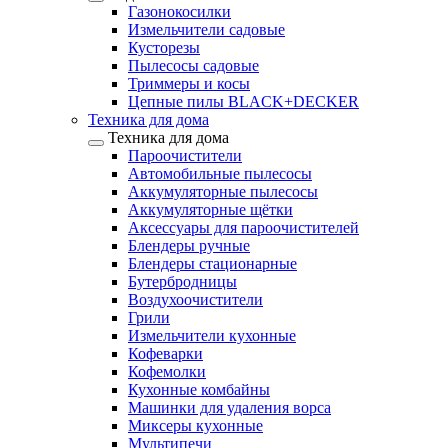
Газонокосилки
Измельчители садовые
Кусторезы
Пылесосы садовые
Триммеры и косы
Цепные пилы BLACK+DECKER
Техника для дома
Техника для дома
Пароочистители
Автомобильные пылесосы
Аккумуляторные пылесосы
Аккумуляторные щётки
Аксессуары для пароочистителей
Блендеры ручные
Блендеры стационарные
Бутербродницы
Воздухоочистители
Грили
Измельчители кухонные
Кофеварки
Кофемолки
Кухонные комбайны
Машинки для удаления ворса
Миксеры кухонные
Мультипечи