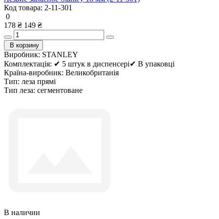
Код товара:
2-11-301
0
178 ₴
149 ₴
В корзину
Виробник:
STANLEY
Комплектація:
✔ 5 штук в диспенсері✔ В упаковці
Країна-виробник:
Великобританія
Тип:
леза прямі
Тип леза:
сегментоване
В наличии