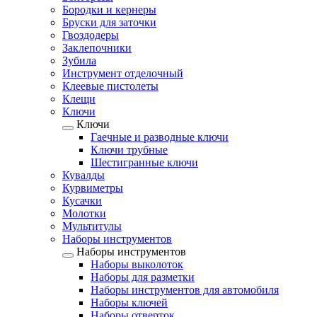
Бородки и кернеры
Бруски для заточки
Гвоздодеры
Заклепочники
Зубила
Инструмент отделочный
Клеевые пистолеты
Клещи
Ключи
Ключи
Гаечные и разводные ключи
Ключи трубные
Шестигранные ключи
Кувалды
Курвиметры
Кусачки
Молотки
Мультитулы
Наборы инструментов
Наборы инструментов
Наборы выколоток
Наборы для разметки
Наборы инструментов для автомобиля
Наборы ключей
Наборы отверток