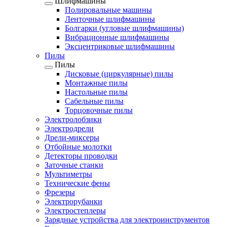
Шлифмашины
Полировальные машины
Ленточные шлифмашины
Болгарки (угловые шлифмашины)
Вибрационные шлифмашины
Эксцентриковые шлифмашины
Пилы
Пилы
Дисковые (циркулярные) пилы
Монтажные пилы
Настольные пилы
Сабельные пилы
Торцовочные пилы
Электролобзики
Электродрели
Дрели-миксеры
Отбойные молотки
Детекторы проводки
Заточные станки
Мультиметры
Технические фены
Фрезеры
Электрорубанки
Электростеплеры
Зарядные устройства для электроинструментов