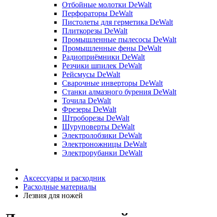
Отбойные молотки DeWalt
Перфораторы DeWalt
Пистолеты для герметика DeWalt
Плиткорезы DeWalt
Промышленные пылесосы DeWalt
Промышленные фены DeWalt
Радиоприёмники DeWalt
Резчики шпилек DeWalt
Рейсмусы DeWalt
Сварочные инверторы DeWalt
Станки алмазного бурения DeWalt
Точила DeWalt
Фрезеры DeWalt
Штроборезы DeWalt
Шуруповерты DeWalt
Электролобзики DeWalt
Электроножницы DeWalt
Электрорубанки DeWalt
Аксессуары и расходник
Расходные материалы
Лезвия для ножей