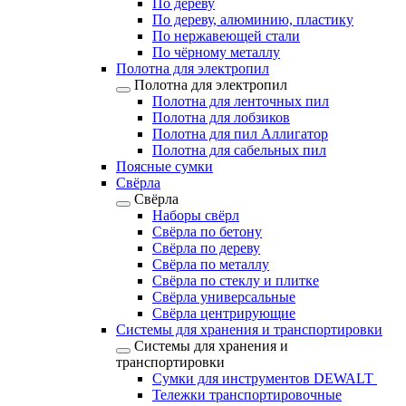
По дереву
По дереву, алюминию, пластику
По нержавеющей стали
По чёрному металлу
Полотна для электропил
Полотна для электропил
Полотна для ленточных пил
Полотна для лобзиков
Полотна для пил Аллигатор
Полотна для сабельных пил
Поясные сумки
Свёрла
Свёрла
Наборы свёрл
Свёрла по бетону
Свёрла по дереву
Свёрла по металлу
Свёрла по стеклу и плитке
Свёрла универсальные
Свёрла центрирующие
Системы для хранения и транспортировки
Системы для хранения и
транспортировки
Сумки для инструментов DEWALT
Тележки транспортировочные