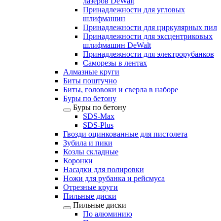
лазеров DeWalt
Принадлежности для угловых
шлифмашин
Принадлежности для циркулярных пил
Принадлежности для эксцентриковых
шлифмашин DeWalt
Принадлежности для электрорубанков
Саморезы в лентах
Алмазные круги
Биты поштучно
Биты, головоки и сверла в наборе
Буры по бетону
Буры по бетону
SDS-Max
SDS-Plus
Гвозди оцинкованные для пистолета
Зубила и пики
Козлы складные
Коронки
Насадки для полировки
Ножи для рубанка и рейсмуса
Отрезные круги
Пильные диски
Пильные диски
По алюминию