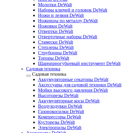
Молотки DeWalt
Наборы ключей и головок DeWalt
Ножи и лезвия DeWalt
Ножницы по металлу DeWalt
Ножовки DeWalt
Отвертки DeWalt
Отверточные наборы DeWalt
Стамески DeWalt
Степлеры DeWalt
Струбцины DeWalt
Топоры DeWalt
Шарнирногубцевый инструмент DeWalt
Садовая техника
Садовая техника
Аккумуляторные секаторы DeWalt
Аксессуары для садовой техники DeWalt
Мойки высокого давления DeWalt
Высоторезы DeWalt
Аккумуляторные косы DeWalt
Воздуходувки DeWalt
Газонокосилки DeWalt
Компрессоры DeWalt
Кусторезы DeWalt
Электропилы DeWalt
Аксессуары DeWalt