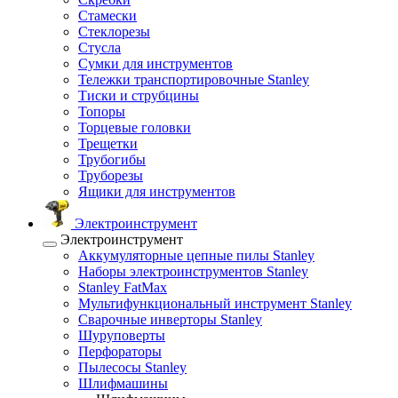
Стамески
Стеклорезы
Стусла
Сумки для инструментов
Тележки транспортировочные Stanley
Тиски и струбцины
Топоры
Торцевые головки
Трещетки
Трубогибы
Труборезы
Ящики для инструментов
Электроинструмент
Электроинструмент
Аккумуляторные цепные пилы Stanley
Наборы электроинструментов Stanley
Stanley FatMax
Мультифункциональный инструмент Stanley
Сварочные инверторы Stanley
Шуруповерты
Перфораторы
Пылесосы Stanley
Шлифмашины