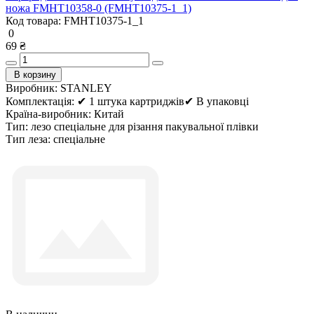
ножа FMHT10358-0 (FMHT10375-1_1)
Код товара:
FMHT10375-1_1
0
69 ₴
В корзину
Виробник:
STANLEY
Комплектація:
✔ 1 штука картриджів✔ В упаковці
Країна-виробник:
Китай
Тип:
лезо спеціальне для різання пакувальної плівки
Тип леза:
спеціальне