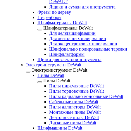
DeWALT
Ящики и сумки для инструмента
Фрезы по дереву
Цифенборы
Шлифматериалы DeWalt
Шлифматериалы DeWalt
Для дельташлифмашин
Для ленточных шлифмашин
Для эксцентриковых шлифмашин
Шлифовально полировальные тарелки
Шлифплатформы
Щетки для электроинструмента
Электроинструмент DeWalt
Электроинструмент DeWalt
Пилы DeWalt
Пилы DeWalt
Пилы циркулярные DeWalt
Пилы торцовочные DeWalt
Пилы радиально-консольные DeWalt
Сабельные пилы DeWalt
Пилы аллигаторы DeWalt
Монтажные пилы DeWalt
Ленточные пилы DeWalt
Дисковые пилы DeWalt
Шлифмашины DeWalt