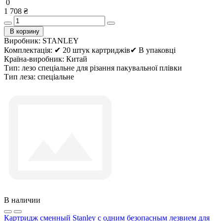
0
1 708 ₴
В корзину
Виробник:
STANLEY
Комплектація:
✔ 20 штук картриджів✔ В упаковці
Країна-виробник:
Китай
Тип:
лезо спеціальне для різання пакувальної плівки
Тип леза:
спеціальне
В наличии
Картридж сменный Stanley с одним безопасным лезвием для