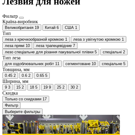
Лезвия для ножей
Фильтр
Країна-виробник
Великобританія
19
Китай
6
США
1
Тип
леза з крючкообразной кромкою
1
леза з увігнутою кромкою
1
леза прямі
10
леза трапецевідние
7
лезо спеціальне для різання пакувальної плівки
5
спеціальні
2
Тип леза
для оздоблювальних робіт
11
сегментоване
10
спеціальне
5
Товщина, мм
0.45
2
0.6
2
0.65
5
Ширина, мм
9
3
15
2
18
5
19
9
25
2
30
2
Скидка
Только со cкидками
17
Фильтр
Выберите фильтры