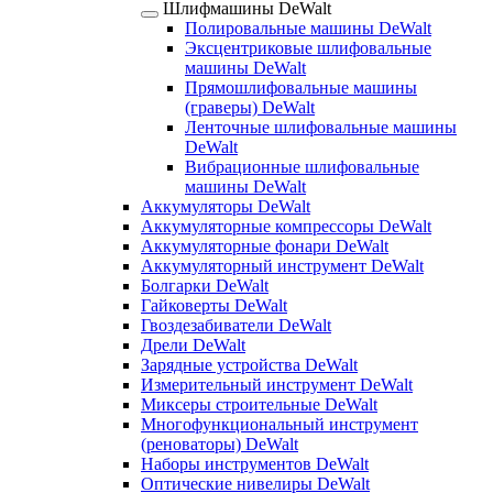
Шлифмашины DeWalt
Полировальные машины DeWalt
Эксцентриковые шлифовальные
машины DeWalt
Прямошлифовальные машины
(граверы) DeWalt
Ленточные шлифовальные машины
DeWalt
Вибрационные шлифовальные
машины DeWalt
Аккумуляторы DeWalt
Аккумуляторные компрессоры DeWalt
Аккумуляторные фонари DeWalt
Аккумуляторный инструмент DeWalt
Болгарки DeWalt
Гайковерты DeWalt
Гвоздезабиватели DeWalt
Дрели DeWalt
Зарядные устройства DeWalt
Измерительный инструмент DeWalt
Миксеры строительные DeWalt
Многофункциональный инструмент
(реноваторы) DeWalt
Наборы инструментов DeWalt
Оптические нивелиры DeWalt