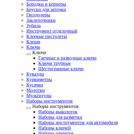
Бородки и кернеры
Бруски для заточки
Гвоздодеры
Заклепочники
Зубила
Инструмент отделочный
Клеевые пистолеты
Клещи
Ключи
Ключи
Гаечные и разводные ключи
Ключи трубные
Шестигранные ключи
Кувалды
Курвиметры
Кусачки
Молотки
Мультитулы
Наборы инструментов
Наборы инструментов
Наборы выколоток
Наборы для разметки
Наборы инструментов для автомобиля
Наборы ключей
Наборы отверток