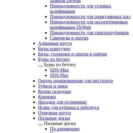
лазеров DeWalt
Принадлежности для угловых
шлифмашин
Принадлежности для циркулярных пил
Принадлежности для эксцентриковых
шлифмашин DeWalt
Принадлежности для электрорубанков
Саморезы в лентах
Алмазные круги
Биты поштучно
Биты, головоки и сверла в наборе
Буры по бетону
Буры по бетону
SDS-Max
SDS-Plus
Гвозди оцинкованные для пистолета
Зубила и пики
Козлы складные
Коронки
Насадки для полировки
Ножи для рубанка и рейсмуса
Отрезные круги
Пильные диски
Пильные диски
По алюминию