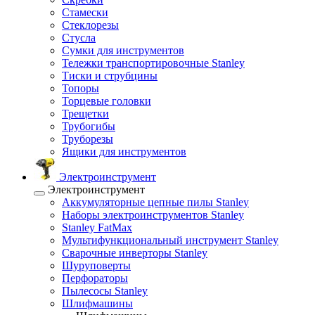
Стамески
Стеклорезы
Стусла
Сумки для инструментов
Тележки транспортировочные Stanley
Тиски и струбцины
Топоры
Торцевые головки
Трещетки
Трубогибы
Труборезы
Ящики для инструментов
Электроинструмент
Электроинструмент
Аккумуляторные цепные пилы Stanley
Наборы электроинструментов Stanley
Stanley FatMax
Мультифункциональный инструмент Stanley
Сварочные инверторы Stanley
Шуруповерты
Перфораторы
Пылесосы Stanley
Шлифмашины