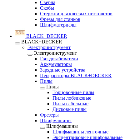
Сверла
Скобы
Стержни для клеевых пистолетов
Фрезы для станков
Шлифматериалы
BLACK+DECKER
BLACK+DECKER
Электроинструмент
Электроинструмент
Гвоздозабиватели
Аккумуляторы
Зарядные устройства
Перфораторы BLACK+DECKER
Пилы
Пилы
Торцовочные пилы
Пилы лобзиковые
Пилы сабельные
Дисковые пилы
Фрезеры
Шлифмашины
Шлифмашины
Шлифмашины ленточные
Эксцентриковые шлифовальные