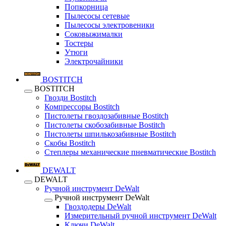
Попкорница
Пылесосы сетевые
Пылесосы электровеники
Соковыжималки
Тостеры
Утюги
Электрочайники
BOSTITCH
BOSTITCH
Гвозди Bostitch
Компрессоры Bostitch
Пистолеты гвоздозабивные Bostitch
Пистолеты скобозабивные Bostitch
Пистолеты шпилькозабивные Bostitch
Скобы Bostitch
Степлеры механические пневматические Bostitch
DEWALT
DEWALT
Ручной инструмент DeWalt
Ручной инструмент DeWalt
Гвоздодеры DeWalt
Измерительный ручной инструмент DeWalt
Ключи DeWalt