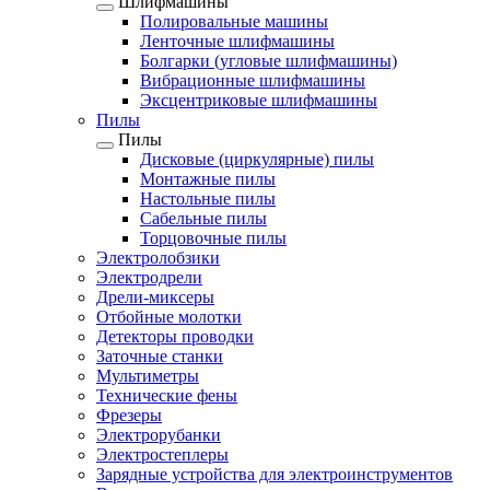
Шлифмашины
Полировальные машины
Ленточные шлифмашины
Болгарки (угловые шлифмашины)
Вибрационные шлифмашины
Эксцентриковые шлифмашины
Пилы
Пилы
Дисковые (циркулярные) пилы
Монтажные пилы
Настольные пилы
Сабельные пилы
Торцовочные пилы
Электролобзики
Электродрели
Дрели-миксеры
Отбойные молотки
Детекторы проводки
Заточные станки
Мультиметры
Технические фены
Фрезеры
Электрорубанки
Электростеплеры
Зарядные устройства для электроинструментов