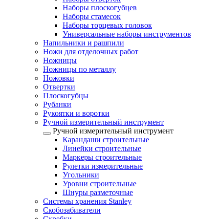
Наборы плоскогубцев
Наборы стамесок
Наборы торцевых головок
Универсальные наборы инструментов
Напильники и рашпили
Ножи для отделочных работ
Ножницы
Ножницы по металлу
Ножовки
Отвертки
Плоскогубцы
Рубанки
Рукоятки и воротки
Ручной измерительный инструмент
Ручной измерительный инструмент
Карандаши строительные
Линейки строительные
Маркеры строительные
Рулетки измерительные
Угольники
Уровни строительные
Шнуры разметочные
Системы хранения Stanley
Скобозабиватели
Скребки