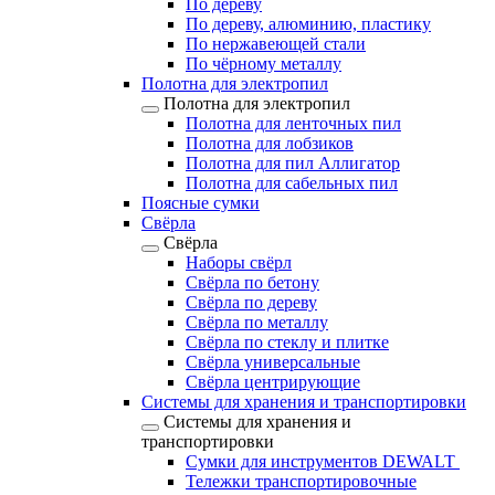
По дереву
По дереву, алюминию, пластику
По нержавеющей стали
По чёрному металлу
Полотна для электропил
Полотна для электропил
Полотна для ленточных пил
Полотна для лобзиков
Полотна для пил Аллигатор
Полотна для сабельных пил
Поясные сумки
Свёрла
Свёрла
Наборы свёрл
Свёрла по бетону
Свёрла по дереву
Свёрла по металлу
Свёрла по стеклу и плитке
Свёрла универсальные
Свёрла центрирующие
Системы для хранения и транспортировки
Системы для хранения и
транспортировки
Сумки для инструментов DEWALT
Тележки транспортировочные