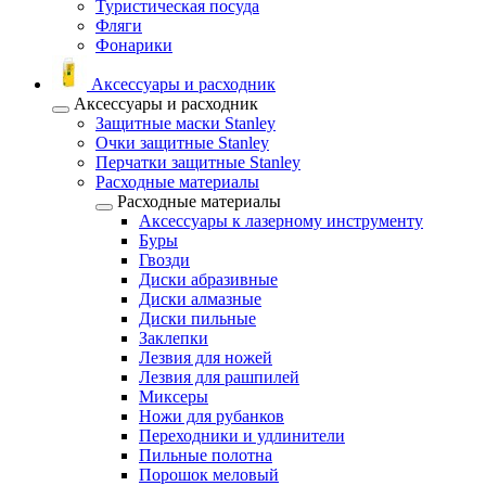
Туристическая посуда
Фляги
Фонарики
Аксессуары и расходник
Аксессуары и расходник
Защитные маски Stanley
Очки защитные Stanley
Перчатки защитные Stanley
Расходные материалы
Расходные материалы
Аксессуары к лазерному инструменту
Буры
Гвозди
Диски абразивные
Диски алмазные
Диски пильные
Заклепки
Лезвия для ножей
Лезвия для рашпилей
Миксеры
Ножи для рубанков
Переходники и удлинители
Пильные полотна
Порошок меловый