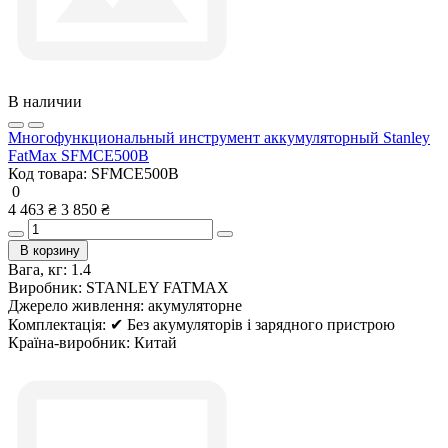
В наличии
Многофункциональный инструмент аккумуляторный Stanley
FatMax SFMCE500B
Код товара:
SFMCE500B
0
4 463 ₴
3 850 ₴
В корзину
Вага, кг:
1.4
Виробник:
STANLEY FATMAX
Джерело живлення:
акумуляторне
Комплектація:
✔ Без акумуляторів і зарядного пристрою
Країна-виробник:
Китай