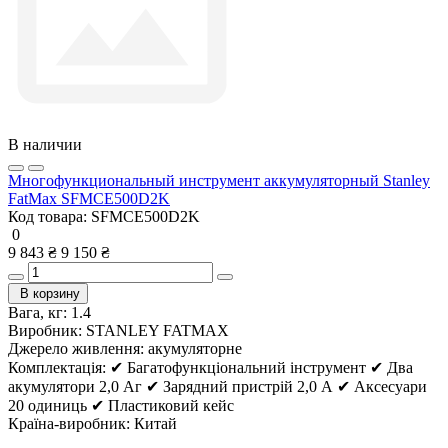
В наличии
Многофункциональный инструмент аккумуляторный Stanley
FatMax SFMCE500D2K
Код товара:
SFMCE500D2K
0
9 843 ₴
9 150 ₴
В корзину
Вага, кг:
1.4
Виробник:
STANLEY FATMAX
Джерело живлення:
акумуляторне
Комплектація:
✔ Багатофункціональний інструмент ✔ Два
акумулятори 2,0 Аг ✔ Зарядний пристрій 2,0 А ✔ Аксесуари
20 одиниць ✔ Пластиковий кейс
Країна-виробник:
Китай