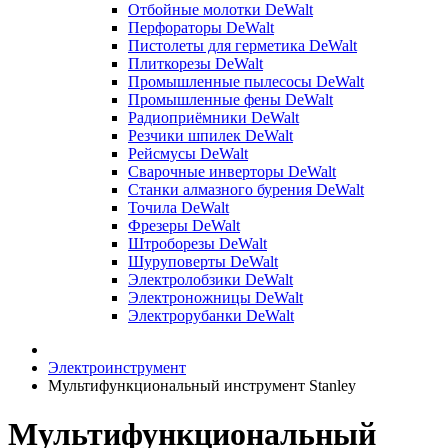
Отбойные молотки DeWalt
Перфораторы DeWalt
Пистолеты для герметика DeWalt
Плиткорезы DeWalt
Промышленные пылесосы DeWalt
Промышленные фены DeWalt
Радиоприёмники DeWalt
Резчики шпилек DeWalt
Рейсмусы DeWalt
Сварочные инверторы DeWalt
Станки алмазного бурения DeWalt
Точила DeWalt
Фрезеры DeWalt
Штроборезы DeWalt
Шуруповерты DeWalt
Электролобзики DeWalt
Электроножницы DeWalt
Электрорубанки DeWalt
Электроинструмент
Мультифункциональный инструмент Stanley
Мультифункциональный