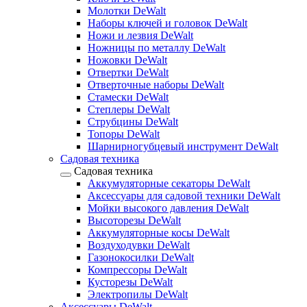
Молотки DeWalt
Наборы ключей и головок DeWalt
Ножи и лезвия DeWalt
Ножницы по металлу DeWalt
Ножовки DeWalt
Отвертки DeWalt
Отверточные наборы DeWalt
Стамески DeWalt
Степлеры DeWalt
Струбцины DeWalt
Топоры DeWalt
Шарнирногубцевый инструмент DeWalt
Садовая техника
Садовая техника
Аккумуляторные секаторы DeWalt
Аксессуары для садовой техники DeWalt
Мойки высокого давления DeWalt
Высоторезы DeWalt
Аккумуляторные косы DeWalt
Воздуходувки DeWalt
Газонокосилки DeWalt
Компрессоры DeWalt
Кусторезы DeWalt
Электропилы DeWalt
Аксессуары DeWalt