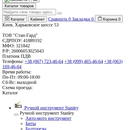
Каталог товаров
Сравнить
0
Закладки
0
Каталог
Кабинет
Корзина
0
Киев, Харьковское шоссе 53
ТОВ "Стан-Гард"
ЄДРПОУ: 41889192
МФО: 321842
Р/Р: 26006053025043
Платник ПДВ
Телефоны:
+38 (067) 723-46-64
+38 (099) 465-46-64
+38 (063)
169-46-64
Время работы:
Пн-Пт: 09:00-18:00
Сб-Вс: выходной
Схема проезда:
Каталог
Ручной инструмент Stanley
Ручной инструмент Stanley
Авто-мото инструмент
Биты
Болторезы