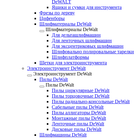
DeWALT
Ящики и сумки для инструмента
Фрезы по дереву
Цифенборы
Шлифматериалы DeWalt
Шлифматериалы DeWalt
Для дельташлифмашин
Для ленточных шлифмашин
Для эксцентриковых шлифмашин
Шлифовально полировальные тарелки
Шлифплатформы
Щетки для электроинструмента
Электроинструмент DeWalt
Электроинструмент DeWalt
Пилы DeWalt
Пилы DeWalt
Пилы циркулярные DeWalt
Пилы торцовочные DeWalt
Пилы радиально-консольные DeWalt
Сабельные пилы DeWalt
Пилы аллигаторы DeWalt
Монтажные пилы DeWalt
Ленточные пилы DeWalt
Дисковые пилы DeWalt
Шлифмашины DeWalt