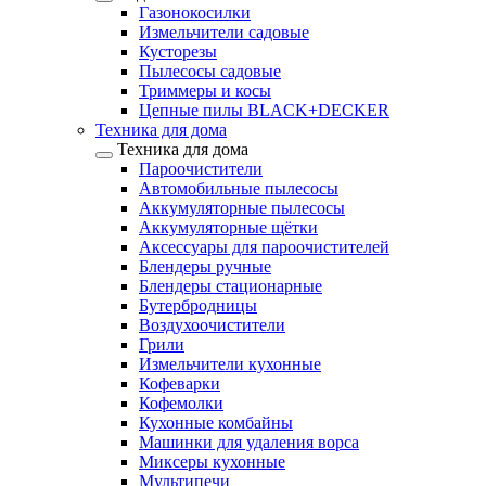
Газонокосилки
Измельчители садовые
Кусторезы
Пылесосы садовые
Триммеры и косы
Цепные пилы BLACK+DECKER
Техника для дома
Техника для дома
Пароочистители
Автомобильные пылесосы
Аккумуляторные пылесосы
Аккумуляторные щётки
Аксессуары для пароочистителей
Блендеры ручные
Блендеры стационарные
Бутербродницы
Воздухоочистители
Грили
Измельчители кухонные
Кофеварки
Кофемолки
Кухонные комбайны
Машинки для удаления ворса
Миксеры кухонные
Мультипечи