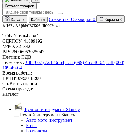
Каталог товаров
Сравнить
0
Закладки
0
Каталог
Кабинет
Корзина
0
Киев, Харьковское шоссе 53
ТОВ "Стан-Гард"
ЄДРПОУ: 41889192
МФО: 321842
Р/Р: 26006053025043
Платник ПДВ
Телефоны:
+38 (067) 723-46-64
+38 (099) 465-46-64
+38 (063)
169-46-64
Время работы:
Пн-Пт: 09:00-18:00
Сб-Вс: выходной
Схема проезда:
Каталог
Ручной инструмент Stanley
Ручной инструмент Stanley
Авто-мото инструмент
Биты
Болторезы