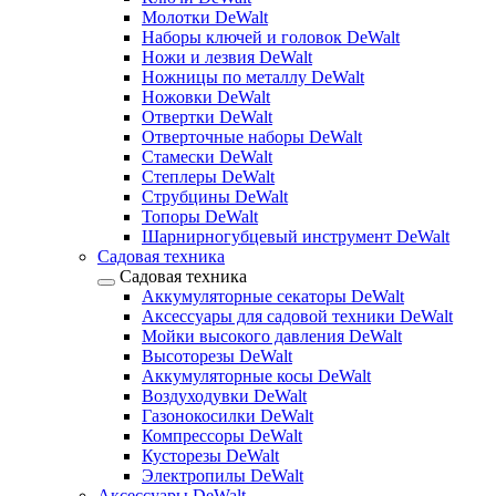
Молотки DeWalt
Наборы ключей и головок DeWalt
Ножи и лезвия DeWalt
Ножницы по металлу DeWalt
Ножовки DeWalt
Отвертки DeWalt
Отверточные наборы DeWalt
Стамески DeWalt
Степлеры DeWalt
Струбцины DeWalt
Топоры DeWalt
Шарнирногубцевый инструмент DeWalt
Садовая техника
Садовая техника
Аккумуляторные секаторы DeWalt
Аксессуары для садовой техники DeWalt
Мойки высокого давления DeWalt
Высоторезы DeWalt
Аккумуляторные косы DeWalt
Воздуходувки DeWalt
Газонокосилки DeWalt
Компрессоры DeWalt
Кусторезы DeWalt
Электропилы DeWalt
Аксессуары DeWalt