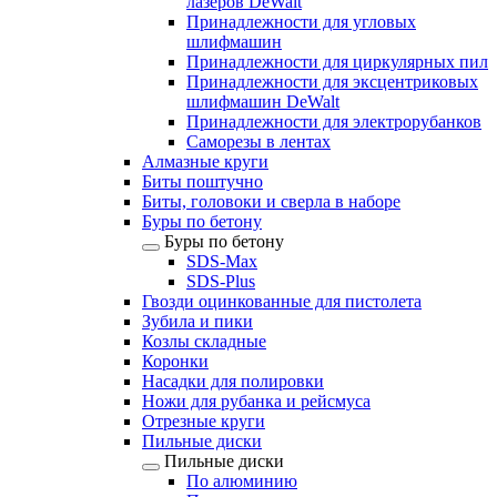
лазеров DeWalt
Принадлежности для угловых
шлифмашин
Принадлежности для циркулярных пил
Принадлежности для эксцентриковых
шлифмашин DeWalt
Принадлежности для электрорубанков
Саморезы в лентах
Алмазные круги
Биты поштучно
Биты, головоки и сверла в наборе
Буры по бетону
Буры по бетону
SDS-Max
SDS-Plus
Гвозди оцинкованные для пистолета
Зубила и пики
Козлы складные
Коронки
Насадки для полировки
Ножи для рубанка и рейсмуса
Отрезные круги
Пильные диски
Пильные диски
По алюминию