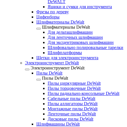
DeWALT
Ящики и сумки для инструмента
Фрезы по дереву
Цифенборы
Шлифматериалы DeWalt
Шлифматериалы DeWalt
Для дельташлифмашин
Для ленточных шлифмашин
Для эксцентриковых шлифмашин
Шлифовально полировальные тарелки
Шлифплатформы
Щетки для электроинструмента
Электроинструмент DeWalt
Электроинструмент DeWalt
Пилы DeWalt
Пилы DeWalt
Пилы циркулярные DeWalt
Пилы торцовочные DeWalt
Пилы радиально-консольные DeWalt
Сабельные пилы DeWalt
Пилы аллигаторы DeWalt
Монтажные пилы DeWalt
Ленточные пилы DeWalt
Дисковые пилы DeWalt
Шлифмашины DeWalt