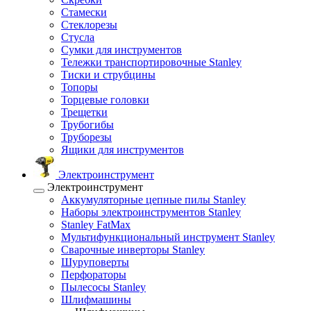
Стамески
Стеклорезы
Стусла
Сумки для инструментов
Тележки транспортировочные Stanley
Тиски и струбцины
Топоры
Торцевые головки
Трещетки
Трубогибы
Труборезы
Ящики для инструментов
Электроинструмент
Электроинструмент
Аккумуляторные цепные пилы Stanley
Наборы электроинструментов Stanley
Stanley FatMax
Мультифункциональный инструмент Stanley
Сварочные инверторы Stanley
Шуруповерты
Перфораторы
Пылесосы Stanley
Шлифмашины