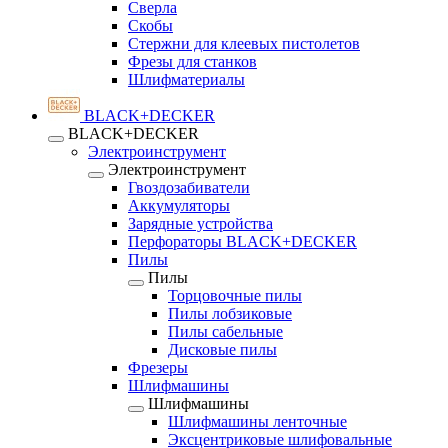
Сверла
Скобы
Стержни для клеевых пистолетов
Фрезы для станков
Шлифматериалы
BLACK+DECKER
BLACK+DECKER
Электроинструмент
Электроинструмент
Гвоздозабиватели
Аккумуляторы
Зарядные устройства
Перфораторы BLACK+DECKER
Пилы
Пилы
Торцовочные пилы
Пилы лобзиковые
Пилы сабельные
Дисковые пилы
Фрезеры
Шлифмашины
Шлифмашины
Шлифмашины ленточные
Эксцентриковые шлифовальные