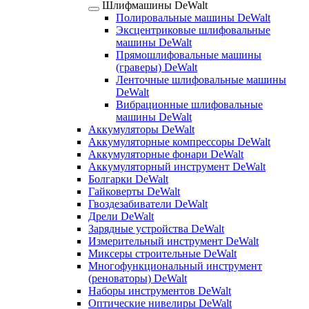
Шлифмашины DeWalt
Полировальные машины DeWalt
Эксцентриковые шлифовальные
машины DeWalt
Прямошлифовальные машины
(граверы) DeWalt
Ленточные шлифовальные машины
DeWalt
Вибрационные шлифовальные
машины DeWalt
Аккумуляторы DeWalt
Аккумуляторные компрессоры DeWalt
Аккумуляторные фонари DeWalt
Аккумуляторный инструмент DeWalt
Болгарки DeWalt
Гайковерты DeWalt
Гвоздезабиватели DeWalt
Дрели DeWalt
Зарядные устройства DeWalt
Измерительный инструмент DeWalt
Миксеры строительные DeWalt
Многофункциональный инструмент
(реноваторы) DeWalt
Наборы инструментов DeWalt
Оптические нивелиры DeWalt