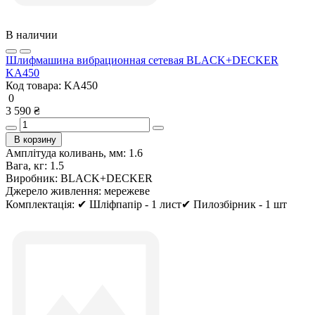
В наличии
Шлифмашина вибрационная сетевая BLACK+DECKER
KA450
Код товара:
KA450
0
3 590 ₴
В корзину
Амплітуда коливань, мм:
1.6
Вага, кг:
1.5
Виробник:
BLACK+DECKER
Джерело живлення:
мережеве
Комплектація:
✔ Шліфпапір - 1 лист✔ Пилозбірник - 1 шт