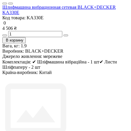
Шлифмашина вибрационная сетевая BLACK+DECKER
KA330E
Код товара:
KA330E
0
4 506 ₴
В корзину
Вага, кг:
1.9
Виробник:
BLACK+DECKER
Джерело живлення:
мережеве
Комплектація:
✔ Шліфмашина вібраційна - 1 шт✔ Листи
Шліфпаперу - 2 шт
Країна-виробник:
Китай