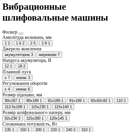
Вибрационные
шлифовальные машины
Фильтр
Амплітуда коливань, мм
1
2
1.6
2
2
5
2.8
1
Джерело живлення
акумуляторне
3
мережеве
7
Напруга акумулятора, В
12
1
18
2
Плавний пуск
є
7
немає
3
Регулювання оборотів
є
4
немає
6
Розмір підошви, мм
90х187
1
90х189
1
91x189
1
91х189
1
92х92х92
1
110
2
113.5х109
1
115x230
1
115х140
1
Розмір шліфувального паперу, мм
92х230
3
115x280
1
120х145
1
Споживана потужність, Вт
135
1
150
1
200
1
220
1
240
2
310
1