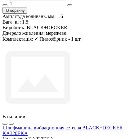
В корзину
Амплітуда коливань, мм:
1.6
Вага, кг:
1.5
Виробник:
BLACK+DECKER
Джерело живлення:
мережеве
Комплектація:
✔ Пилозбірник - 1 шт
В наличии
Шлифмашина вибрационная сетевая BLACK+DECKER
KA320EKA
Код товара:
KA320EKA