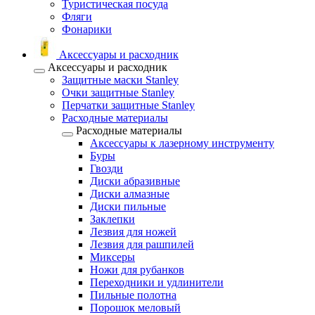
Туристическая посуда
Фляги
Фонарики
Аксессуары и расходник
Аксессуары и расходник
Защитные маски Stanley
Очки защитные Stanley
Перчатки защитные Stanley
Расходные материалы
Расходные материалы
Аксессуары к лазерному инструменту
Буры
Гвозди
Диски абразивные
Диски алмазные
Диски пильные
Заклепки
Лезвия для ножей
Лезвия для рашпилей
Миксеры
Ножи для рубанков
Переходники и удлинители
Пильные полотна
Порошок меловый