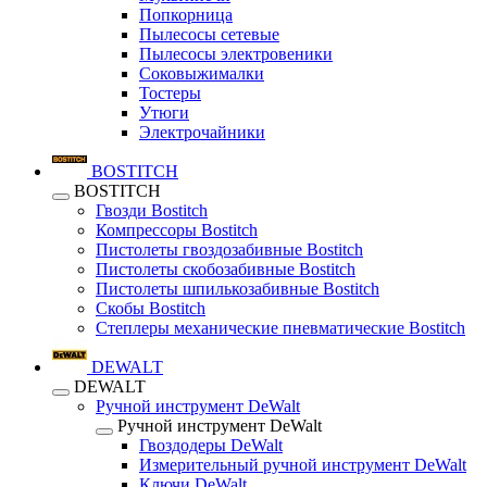
Попкорница
Пылесосы сетевые
Пылесосы электровеники
Соковыжималки
Тостеры
Утюги
Электрочайники
BOSTITCH
BOSTITCH
Гвозди Bostitch
Компрессоры Bostitch
Пистолеты гвоздозабивные Bostitch
Пистолеты скобозабивные Bostitch
Пистолеты шпилькозабивные Bostitch
Скобы Bostitch
Степлеры механические пневматические Bostitch
DEWALT
DEWALT
Ручной инструмент DeWalt
Ручной инструмент DeWalt
Гвоздодеры DeWalt
Измерительный ручной инструмент DeWalt
Ключи DeWalt