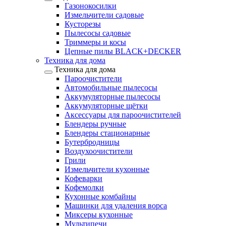
Газонокосилки
Измельчители садовые
Кусторезы
Пылесосы садовые
Триммеры и косы
Цепные пилы BLACK+DECKER
Техника для дома
Техника для дома
Пароочистители
Автомобильные пылесосы
Аккумуляторные пылесосы
Аккумуляторные щётки
Аксессуары для пароочистителей
Блендеры ручные
Блендеры стационарные
Бутербродницы
Воздухоочистители
Грили
Измельчители кухонные
Кофеварки
Кофемолки
Кухонные комбайны
Машинки для удаления ворса
Миксеры кухонные
Мультипечи