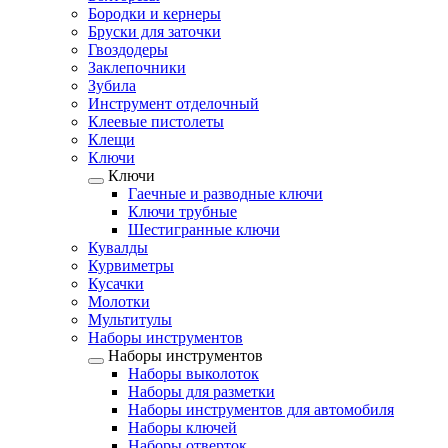
Бородки и кернеры
Бруски для заточки
Гвоздодеры
Заклепочники
Зубила
Инструмент отделочный
Клеевые пистолеты
Клещи
Ключи
Ключи
Гаечные и разводные ключи
Ключи трубные
Шестигранные ключи
Кувалды
Курвиметры
Кусачки
Молотки
Мультитулы
Наборы инструментов
Наборы инструментов
Наборы выколоток
Наборы для разметки
Наборы инструментов для автомобиля
Наборы ключей
Наборы отверток