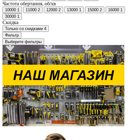
Частота обертання, об/хв
10000
1
11000
2
12000
2
13000
1
15000
2
16000
1
30000
1
Скидка
Только со cкидками
4
Фильтр
Выберите фильтры