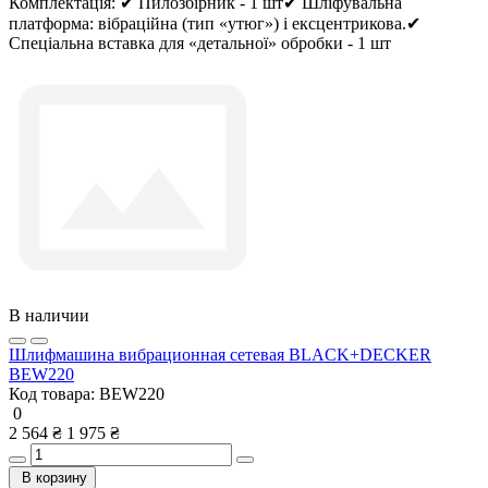
Комплектація:
✔ Пилозбірник - 1 шт✔ Шліфувальна
платформа: вібраційна (тип «утюг») і ексцентрикова.✔
Спеціальна вставка для «детальної» обробки - 1 шт
В наличии
Шлифмашина вибрационная сетевая BLACK+DECKER
BEW220
Код товара:
BEW220
0
2 564 ₴
1 975 ₴
В корзину