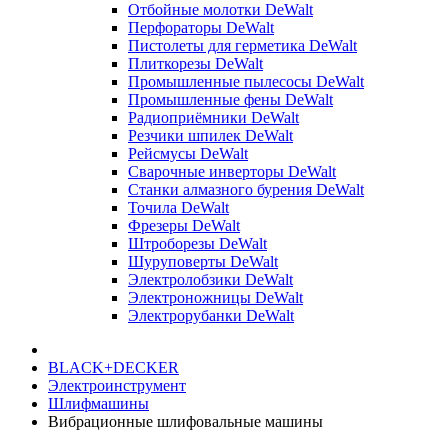
Отбойные молотки DeWalt
Перфораторы DeWalt
Пистолеты для герметика DeWalt
Плиткорезы DeWalt
Промышленные пылесосы DeWalt
Промышленные фены DeWalt
Радиоприёмники DeWalt
Резчики шпилек DeWalt
Рейсмусы DeWalt
Сварочные инверторы DeWalt
Станки алмазного бурения DeWalt
Точила DeWalt
Фрезеры DeWalt
Штроборезы DeWalt
Шуруповерты DeWalt
Электролобзики DeWalt
Электроножницы DeWalt
Электрорубанки DeWalt
BLACK+DECKER
Электроинструмент
Шлифмашины
Вибрационные шлифовальные машины