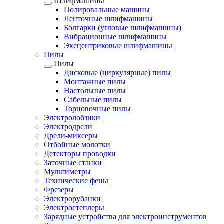
Шлифмашины
Полировальные машины
Ленточные шлифмашины
Болгарки (угловые шлифмашины)
Вибрационные шлифмашины
Эксцентриковые шлифмашины
Пилы
Пилы
Дисковые (циркулярные) пилы
Монтажные пилы
Настольные пилы
Сабельные пилы
Торцовочные пилы
Электролобзики
Электродрели
Дрели-миксеры
Отбойные молотки
Детекторы проводки
Заточные станки
Мультиметры
Технические фены
Фрезеры
Электрорубанки
Электростеплеры
Зарядные устройства для электроинструментов