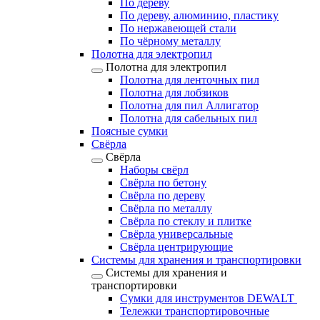
По дереву
По дереву, алюминию, пластику
По нержавеющей стали
По чёрному металлу
Полотна для электропил
Полотна для электропил
Полотна для ленточных пил
Полотна для лобзиков
Полотна для пил Аллигатор
Полотна для сабельных пил
Поясные сумки
Свёрла
Свёрла
Наборы свёрл
Свёрла по бетону
Свёрла по дереву
Свёрла по металлу
Свёрла по стеклу и плитке
Свёрла универсальные
Свёрла центрирующие
Системы для хранения и транспортировки
Системы для хранения и
транспортировки
Сумки для инструментов DEWALT
Тележки транспортировочные