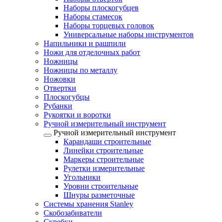
Наборы плоскогубцев
Наборы стамесок
Наборы торцевых головок
Универсальные наборы инструментов
Напильники и рашпили
Ножи для отделочных работ
Ножницы
Ножницы по металлу
Ножовки
Отвертки
Плоскогубцы
Рубанки
Рукоятки и воротки
Ручной измерительный инструмент
Ручной измерительный инструмент
Карандаши строительные
Линейки строительные
Маркеры строительные
Рулетки измерительные
Угольники
Уровни строительные
Шнуры разметочные
Системы хранения Stanley
Скобозабиватели
Скребки