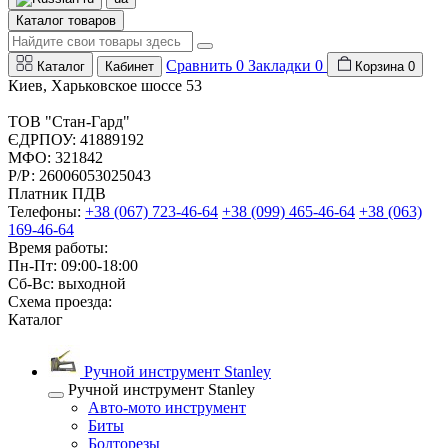
Каталог товаров
Сравнить
0
Закладки
0
Каталог
Кабинет
Корзина
0
Киев, Харьковское шоссе 53
ТОВ "Стан-Гард"
ЄДРПОУ: 41889192
МФО: 321842
Р/Р: 26006053025043
Платник ПДВ
Телефоны:
+38 (067) 723-46-64
+38 (099) 465-46-64
+38 (063)
169-46-64
Время работы:
Пн-Пт: 09:00-18:00
Сб-Вс: выходной
Схема проезда:
Каталог
Ручной инструмент Stanley
Ручной инструмент Stanley
Авто-мото инструмент
Биты
Болторезы