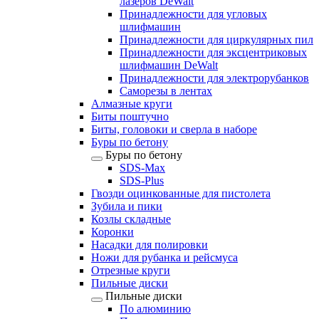
лазеров DeWalt
Принадлежности для угловых
шлифмашин
Принадлежности для циркулярных пил
Принадлежности для эксцентриковых
шлифмашин DeWalt
Принадлежности для электрорубанков
Саморезы в лентах
Алмазные круги
Биты поштучно
Биты, головоки и сверла в наборе
Буры по бетону
Буры по бетону
SDS-Max
SDS-Plus
Гвозди оцинкованные для пистолета
Зубила и пики
Козлы складные
Коронки
Насадки для полировки
Ножи для рубанка и рейсмуса
Отрезные круги
Пильные диски
Пильные диски
По алюминию