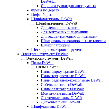
DeWALT
Ящики и сумки для инструмента
Фрезы по дереву
Цифенборы
Шлифматериалы DeWalt
Шлифматериалы DeWalt
Для дельташлифмашин
Для ленточных шлифмашин
Для эксцентриковых шлифмашин
Шлифовально полировальные тарелки
Шлифплатформы
Щетки для электроинструмента
Электроинструмент DeWalt
Электроинструмент DeWalt
Пилы DeWalt
Пилы DeWalt
Пилы циркулярные DeWalt
Пилы торцовочные DeWalt
Пилы радиально-консольные DeWalt
Сабельные пилы DeWalt
Пилы аллигаторы DeWalt
Монтажные пилы DeWalt
Ленточные пилы DeWalt
Дисковые пилы DeWalt
Шлифмашины DeWalt