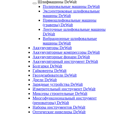
Шлифмашины DeWalt
Полировальные машины DeWalt
Эксцентриковые шлифовальные
машины DeWalt
Прямошлифовальные машины
(граверы) DeWalt
Ленточные шлифовальные машины
DeWalt
Вибрационные шлифовальные
машины DeWalt
Аккумуляторы DeWalt
Аккумуляторные компрессоры DeWalt
Аккумуляторные фонари DeWalt
Аккумуляторный инструмент DeWalt
Болгарки DeWalt
Гайковерты DeWalt
Гвоздезабиватели DeWalt
Дрели DeWalt
Зарядные устройства DeWalt
Измерительный инструмент DeWalt
Миксеры строительные DeWalt
Многофункциональный инструмент
(реноваторы) DeWalt
Наборы инструментов DeWalt
Оптические нивелиры DeWalt