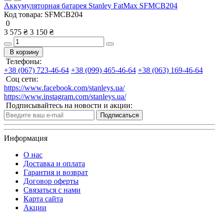
Аккумуляторная батарея Stanley FatMax SFMCB204
Код товара:
SFMCB204
0
3 575 ₴
3 150 ₴
В корзину
Телефоны:
+38 (067) 723-46-64
+38 (099) 465-46-64
+38 (063) 169-46-64
Соц сети:
https://www.facebook.com/stanleys.ua/
https://www.instagram.com/stanleys.ua/
Подписывайтесь на новости и акции:
Подписаться
Информация
О нас
Доставка и оплата
Гарантия и возврат
Договор оферты
Связаться с нами
Карта сайта
Акции