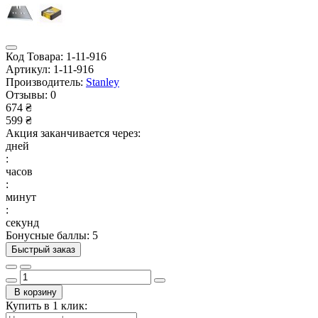
Код Товара:
1-11-916
Артикул:
1-11-916
Производитель:
Stanley
Отзывы:
0
674 ₴
599 ₴
Акция заканчивается через:
дней
:
часов
:
минут
:
секунд
Бонусные баллы: 5
Быстрый заказ
В корзину
Купить в 1 клик: