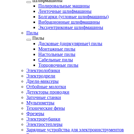
Шлифмашины
Полировальные машины
Ленточные шлифмашины
Болгарки (угловые шлифмашины)
Вибрационные шлифмашины
Эксцентриковые шлифмашины
Пилы
Пилы
Дисковые (циркулярные) пилы
Монтажные пилы
Настольные пилы
Сабельные пилы
Торцовочные пилы
Электролобзики
Электродрели
Дрели-миксеры
Отбойные молотки
Детекторы проводки
Заточные станки
Мультиметры
Технические фены
Фрезеры
Электрорубанки
Электростеплеры
Зарядные устройства для электроинструментов