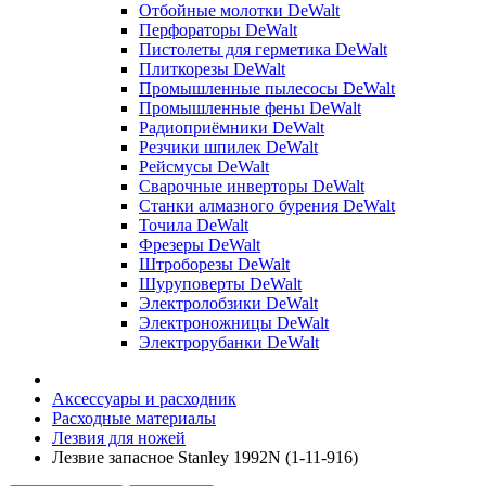
Отбойные молотки DeWalt
Перфораторы DeWalt
Пистолеты для герметика DeWalt
Плиткорезы DeWalt
Промышленные пылесосы DeWalt
Промышленные фены DeWalt
Радиоприёмники DeWalt
Резчики шпилек DeWalt
Рейсмусы DeWalt
Сварочные инверторы DeWalt
Станки алмазного бурения DeWalt
Точила DeWalt
Фрезеры DeWalt
Штроборезы DeWalt
Шуруповерты DeWalt
Электролобзики DeWalt
Электроножницы DeWalt
Электрорубанки DeWalt
Аксессуары и расходник
Расходные материалы
Лезвия для ножей
Лезвие запасное Stanley 1992N (1-11-916)