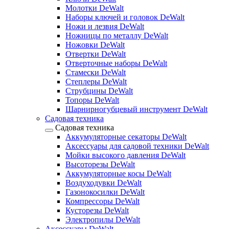
Молотки DeWalt
Наборы ключей и головок DeWalt
Ножи и лезвия DeWalt
Ножницы по металлу DeWalt
Ножовки DeWalt
Отвертки DeWalt
Отверточные наборы DeWalt
Стамески DeWalt
Степлеры DeWalt
Струбцины DeWalt
Топоры DeWalt
Шарнирногубцевый инструмент DeWalt
Садовая техника
Садовая техника
Аккумуляторные секаторы DeWalt
Аксессуары для садовой техники DeWalt
Мойки высокого давления DeWalt
Высоторезы DeWalt
Аккумуляторные косы DeWalt
Воздуходувки DeWalt
Газонокосилки DeWalt
Компрессоры DeWalt
Кусторезы DeWalt
Электропилы DeWalt
Аксессуары DeWalt