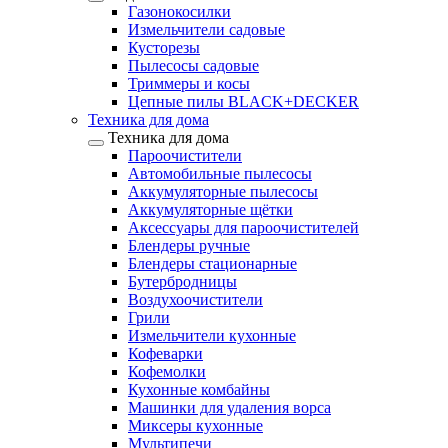
Газонокосилки
Измельчители садовые
Кусторезы
Пылесосы садовые
Триммеры и косы
Цепные пилы BLACK+DECKER
Техника для дома
Техника для дома
Пароочистители
Автомобильные пылесосы
Аккумуляторные пылесосы
Аккумуляторные щётки
Аксессуары для пароочистителей
Блендеры ручные
Блендеры стационарные
Бутербродницы
Воздухоочистители
Грили
Измельчители кухонные
Кофеварки
Кофемолки
Кухонные комбайны
Машинки для удаления ворса
Миксеры кухонные
Мультипечи