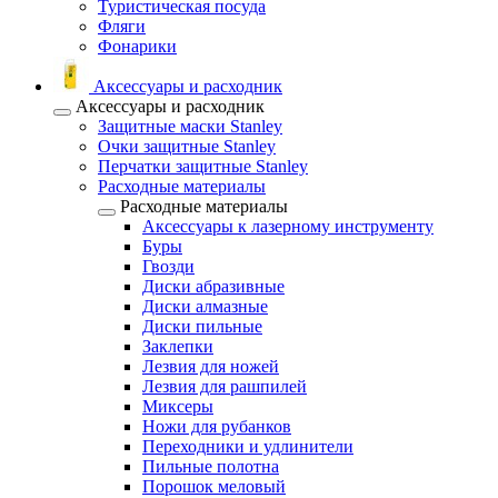
Туристическая посуда
Фляги
Фонарики
Аксессуары и расходник
Аксессуары и расходник
Защитные маски Stanley
Очки защитные Stanley
Перчатки защитные Stanley
Расходные материалы
Расходные материалы
Аксессуары к лазерному инструменту
Буры
Гвозди
Диски абразивные
Диски алмазные
Диски пильные
Заклепки
Лезвия для ножей
Лезвия для рашпилей
Миксеры
Ножи для рубанков
Переходники и удлинители
Пильные полотна
Порошок меловый