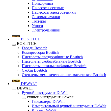
Попкорница
Пылесосы сетевые
Пылесосы электровеники
Соковыжималки
Тостеры
Утюги
Электрочайники
BOSTITCH
BOSTITCH
Гвозди Bostitch
Компрессоры Bostitch
Пистолеты гвоздозабивные Bostitch
Пистолеты скобозабивные Bostitch
Пистолеты шпилькозабивные Bostitch
Скобы Bostitch
Степлеры механические пневматические Bostitch
DEWALT
DEWALT
Ручной инструмент DeWalt
Ручной инструмент DeWalt
Гвоздодеры DeWalt
Измерительный ручной инструмент DeWalt
Ключи DeWalt