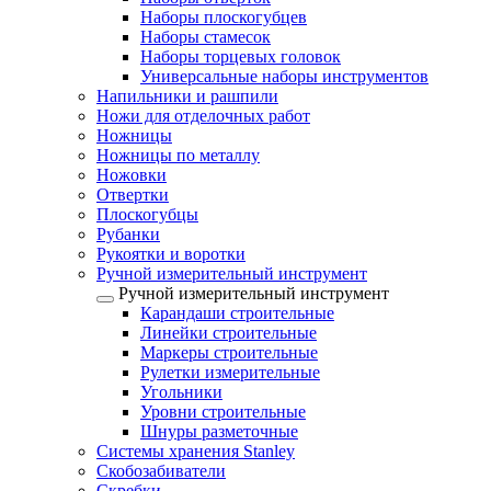
Наборы плоскогубцев
Наборы стамесок
Наборы торцевых головок
Универсальные наборы инструментов
Напильники и рашпили
Ножи для отделочных работ
Ножницы
Ножницы по металлу
Ножовки
Отвертки
Плоскогубцы
Рубанки
Рукоятки и воротки
Ручной измерительный инструмент
Ручной измерительный инструмент
Карандаши строительные
Линейки строительные
Маркеры строительные
Рулетки измерительные
Угольники
Уровни строительные
Шнуры разметочные
Системы хранения Stanley
Скобозабиватели
Скребки