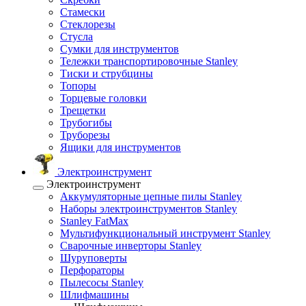
Стамески
Стеклорезы
Стусла
Сумки для инструментов
Тележки транспортировочные Stanley
Тиски и струбцины
Топоры
Торцевые головки
Трещетки
Трубогибы
Труборезы
Ящики для инструментов
Электроинструмент
Электроинструмент
Аккумуляторные цепные пилы Stanley
Наборы электроинструментов Stanley
Stanley FatMax
Мультифункциональный инструмент Stanley
Сварочные инверторы Stanley
Шуруповерты
Перфораторы
Пылесосы Stanley
Шлифмашины