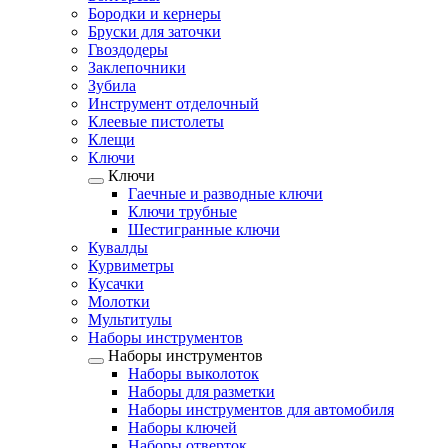
Бородки и кернеры
Бруски для заточки
Гвоздодеры
Заклепочники
Зубила
Инструмент отделочный
Клеевые пистолеты
Клещи
Ключи
Ключи
Гаечные и разводные ключи
Ключи трубные
Шестигранные ключи
Кувалды
Курвиметры
Кусачки
Молотки
Мультитулы
Наборы инструментов
Наборы инструментов
Наборы выколоток
Наборы для разметки
Наборы инструментов для автомобиля
Наборы ключей
Наборы отверток