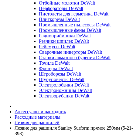
Отбойные молотки DeWalt
Перфораторы DeWalt
Пистолеты для герметика DeWalt
Плиткорезы DeWalt
Промышленные пылесосы DeWalt
Промышленные фены DeWalt
Радиоприёмники DeWalt
Резчики шпилек DeWalt
Рейсмусы DeWalt
Сварочные инверторы DeWalt
Станки алмазного бурения DeWalt
Точила DeWalt
Фрезеры DeWalt
Штроборезы DeWalt
Шуруповерты DeWalt
Электролобзики DeWalt
Электроножницы DeWalt
Электрорубанки DeWalt
Аксессуары и расходник
Расходные материалы
Лезвия для рашпилей
Лезвие для рашпиля Stanley Surform прямое 250мм (5-21-
393)