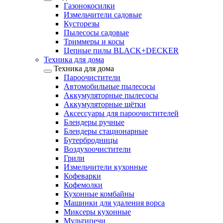
Газонокосилки
Измельчители садовые
Кусторезы
Пылесосы садовые
Триммеры и косы
Цепные пилы BLACK+DECKER
Техника для дома
Техника для дома
Пароочистители
Автомобильные пылесосы
Аккумуляторные пылесосы
Аккумуляторные щётки
Аксессуары для пароочистителей
Блендеры ручные
Блендеры стационарные
Бутербродницы
Воздухоочистители
Грили
Измельчители кухонные
Кофеварки
Кофемолки
Кухонные комбайны
Машинки для удаления ворса
Миксеры кухонные
Мультипечи