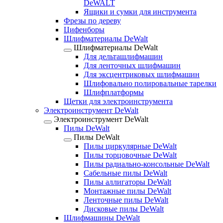
DeWALT
Ящики и сумки для инструмента
Фрезы по дереву
Цифенборы
Шлифматериалы DeWalt
Шлифматериалы DeWalt
Для дельташлифмашин
Для ленточных шлифмашин
Для эксцентриковых шлифмашин
Шлифовально полировальные тарелки
Шлифплатформы
Щетки для электроинструмента
Электроинструмент DeWalt
Электроинструмент DeWalt
Пилы DeWalt
Пилы DeWalt
Пилы циркулярные DeWalt
Пилы торцовочные DeWalt
Пилы радиально-консольные DeWalt
Сабельные пилы DeWalt
Пилы аллигаторы DeWalt
Монтажные пилы DeWalt
Ленточные пилы DeWalt
Дисковые пилы DeWalt
Шлифмашины DeWalt