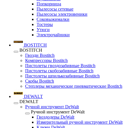
Попкорница
Пылесосы сетевые
Пылесосы электровеники
Соковыжималки
Тостеры
Утюги
Электрочайники
BOSTITCH
BOSTITCH
Гвозди Bostitch
Компрессоры Bostitch
Пистолеты гвоздозабивные Bostitch
Пистолеты скобозабивные Bostitch
Пистолеты шпилькозабивные Bostitch
Скобы Bostitch
Степлеры механические пневматические Bostitch
DEWALT
DEWALT
Ручной инструмент DeWalt
Ручной инструмент DeWalt
Гвоздодеры DeWalt
Измерительный ручной инструмент DeWalt
Ключи DeWalt