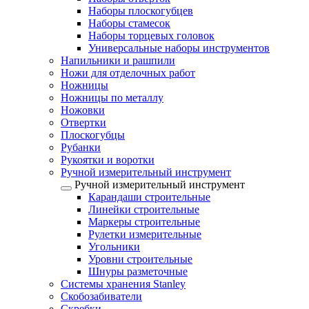
Наборы плоскогубцев
Наборы стамесок
Наборы торцевых головок
Универсальные наборы инструментов
Напильники и рашпили
Ножи для отделочных работ
Ножницы
Ножницы по металлу
Ножовки
Отвертки
Плоскогубцы
Рубанки
Рукоятки и воротки
Ручной измерительный инструмент
Ручной измерительный инструмент
Карандаши строительные
Линейки строительные
Маркеры строительные
Рулетки измерительные
Угольники
Уровни строительные
Шнуры разметочные
Системы хранения Stanley
Скобозабиватели
Скребки