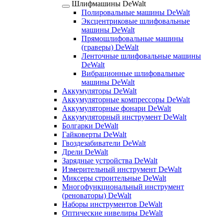
Шлифмашины DeWalt
Полировальные машины DeWalt
Эксцентриковые шлифовальные
машины DeWalt
Прямошлифовальные машины
(граверы) DeWalt
Ленточные шлифовальные машины
DeWalt
Вибрационные шлифовальные
машины DeWalt
Аккумуляторы DeWalt
Аккумуляторные компрессоры DeWalt
Аккумуляторные фонари DeWalt
Аккумуляторный инструмент DeWalt
Болгарки DeWalt
Гайковерты DeWalt
Гвоздезабиватели DeWalt
Дрели DeWalt
Зарядные устройства DeWalt
Измерительный инструмент DeWalt
Миксеры строительные DeWalt
Многофункциональный инструмент
(реноваторы) DeWalt
Наборы инструментов DeWalt
Оптические нивелиры DeWalt