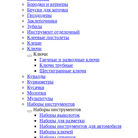
Бородки и кернеры
Бруски для заточки
Гвоздодеры
Заклепочники
Зубила
Инструмент отделочный
Клеевые пистолеты
Клещи
Ключи
Ключи
Гаечные и разводные ключи
Ключи трубные
Шестигранные ключи
Кувалды
Курвиметры
Кусачки
Молотки
Мультитулы
Наборы инструментов
Наборы инструментов
Наборы выколоток
Наборы для разметки
Наборы инструментов для автомобиля
Наборы ключей
Наборы отверток