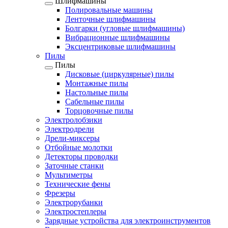
Шлифмашины
Полировальные машины
Ленточные шлифмашины
Болгарки (угловые шлифмашины)
Вибрационные шлифмашины
Эксцентриковые шлифмашины
Пилы
Пилы
Дисковые (циркулярные) пилы
Монтажные пилы
Настольные пилы
Сабельные пилы
Торцовочные пилы
Электролобзики
Электродрели
Дрели-миксеры
Отбойные молотки
Детекторы проводки
Заточные станки
Мультиметры
Технические фены
Фрезеры
Электрорубанки
Электростеплеры
Зарядные устройства для электроинструментов