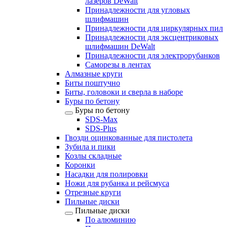
лазеров DeWalt
Принадлежности для угловых
шлифмашин
Принадлежности для циркулярных пил
Принадлежности для эксцентриковых
шлифмашин DeWalt
Принадлежности для электрорубанков
Саморезы в лентах
Алмазные круги
Биты поштучно
Биты, головоки и сверла в наборе
Буры по бетону
Буры по бетону
SDS-Max
SDS-Plus
Гвозди оцинкованные для пистолета
Зубила и пики
Козлы складные
Коронки
Насадки для полировки
Ножи для рубанка и рейсмуса
Отрезные круги
Пильные диски
Пильные диски
По алюминию