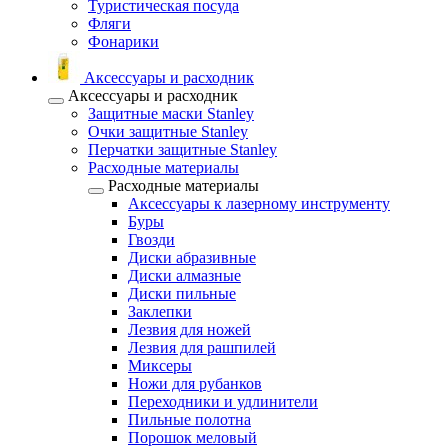
Туристическая посуда
Фляги
Фонарики
Аксессуары и расходник
Аксессуары и расходник
Защитные маски Stanley
Очки защитные Stanley
Перчатки защитные Stanley
Расходные материалы
Расходные материалы
Аксессуары к лазерному инструменту
Буры
Гвозди
Диски абразивные
Диски алмазные
Диски пильные
Заклепки
Лезвия для ножей
Лезвия для рашпилей
Миксеры
Ножи для рубанков
Переходники и удлинители
Пильные полотна
Порошок меловый