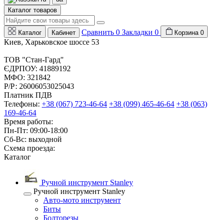
Каталог товаров
Сравнить
0
Закладки
0
Каталог
Кабинет
Корзина
0
Киев, Харьковское шоссе 53
ТОВ "Стан-Гард"
ЄДРПОУ: 41889192
МФО: 321842
Р/Р: 26006053025043
Платник ПДВ
Телефоны:
+38 (067) 723-46-64
+38 (099) 465-46-64
+38 (063)
169-46-64
Время работы:
Пн-Пт: 09:00-18:00
Сб-Вс: выходной
Схема проезда:
Каталог
Ручной инструмент Stanley
Ручной инструмент Stanley
Авто-мото инструмент
Биты
Болторезы