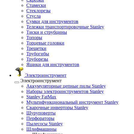
Стамески
Стеклорезы
Стусла
Сумки для инструментов
Тележки транспортировочные Stanley
Тиски и струбцины
Топоры
Торцевые головки
Трещетки
Трубогибы
Труборезы
Ящики для инструментов
Электроинструмент
Электроинструмент
Аккумуляторные цепные пилы Stanley
Наборы электроинструментов Stanley
Stanley FatMax
Мультифункциональный инструмент Stanley
Сварочные инверторы Stanley
Шуруповерты
Перфораторы
Пылесосы Stanley
Шлифмашины