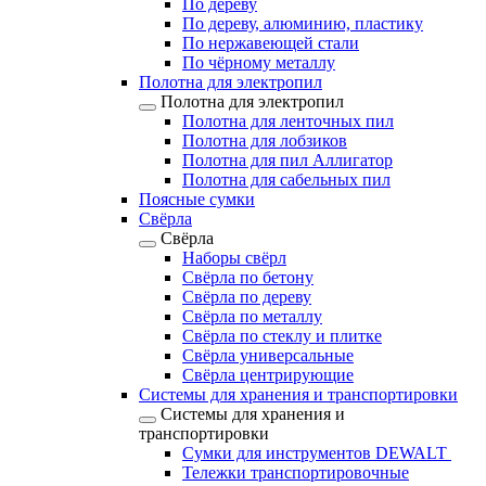
По дереву
По дереву, алюминию, пластику
По нержавеющей стали
По чёрному металлу
Полотна для электропил
Полотна для электропил
Полотна для ленточных пил
Полотна для лобзиков
Полотна для пил Аллигатор
Полотна для сабельных пил
Поясные сумки
Свёрла
Свёрла
Наборы свёрл
Свёрла по бетону
Свёрла по дереву
Свёрла по металлу
Свёрла по стеклу и плитке
Свёрла универсальные
Свёрла центрирующие
Системы для хранения и транспортировки
Системы для хранения и
транспортировки
Сумки для инструментов DEWALT
Тележки транспортировочные