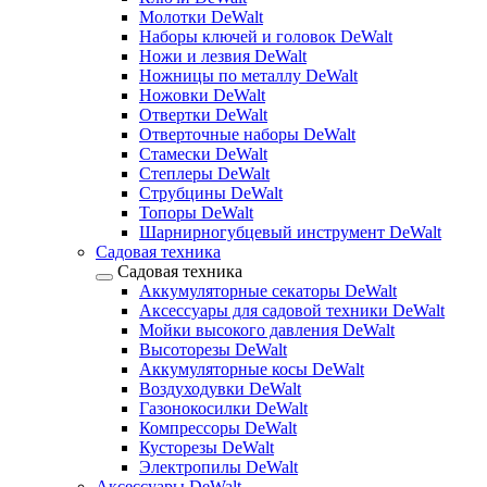
Молотки DeWalt
Наборы ключей и головок DeWalt
Ножи и лезвия DeWalt
Ножницы по металлу DeWalt
Ножовки DeWalt
Отвертки DeWalt
Отверточные наборы DeWalt
Стамески DeWalt
Степлеры DeWalt
Струбцины DeWalt
Топоры DeWalt
Шарнирногубцевый инструмент DeWalt
Садовая техника
Садовая техника
Аккумуляторные секаторы DeWalt
Аксессуары для садовой техники DeWalt
Мойки высокого давления DeWalt
Высоторезы DeWalt
Аккумуляторные косы DeWalt
Воздуходувки DeWalt
Газонокосилки DeWalt
Компрессоры DeWalt
Кусторезы DeWalt
Электропилы DeWalt
Аксессуары DeWalt