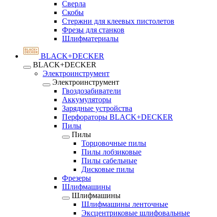
Сверла
Скобы
Стержни для клеевых пистолетов
Фрезы для станков
Шлифматериалы
BLACK+DECKER
BLACK+DECKER
Электроинструмент
Электроинструмент
Гвоздозабиватели
Аккумуляторы
Зарядные устройства
Перфораторы BLACK+DECKER
Пилы
Пилы
Торцовочные пилы
Пилы лобзиковые
Пилы сабельные
Дисковые пилы
Фрезеры
Шлифмашины
Шлифмашины
Шлифмашины ленточные
Эксцентриковые шлифовальные