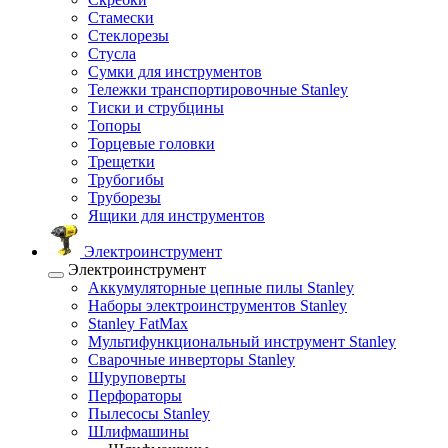
Стамески
Стеклорезы
Стусла
Сумки для инструментов
Тележки транспортировочные Stanley
Тиски и струбцины
Топоры
Торцевые головки
Трещетки
Трубогибы
Труборезы
Ящики для инструментов
Электроинструмент
Электроинструмент
Аккумуляторные цепные пилы Stanley
Наборы электроинструментов Stanley
Stanley FatMax
Мультифункциональный инструмент Stanley
Сварочные инверторы Stanley
Шуруповерты
Перфораторы
Пылесосы Stanley
Шлифмашины