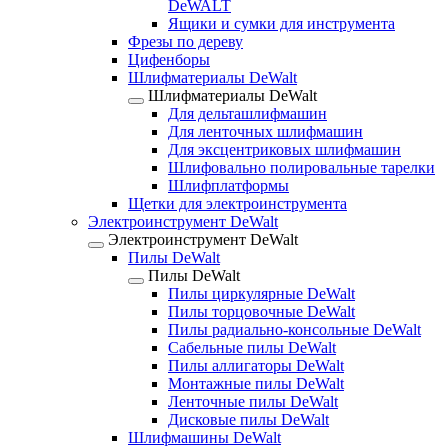
DeWALT
Ящики и сумки для инструмента
Фрезы по дереву
Цифенборы
Шлифматериалы DeWalt
Шлифматериалы DeWalt
Для дельташлифмашин
Для ленточных шлифмашин
Для эксцентриковых шлифмашин
Шлифовально полировальные тарелки
Шлифплатформы
Щетки для электроинструмента
Электроинструмент DeWalt
Электроинструмент DeWalt
Пилы DeWalt
Пилы DeWalt
Пилы циркулярные DeWalt
Пилы торцовочные DeWalt
Пилы радиально-консольные DeWalt
Сабельные пилы DeWalt
Пилы аллигаторы DeWalt
Монтажные пилы DeWalt
Ленточные пилы DeWalt
Дисковые пилы DeWalt
Шлифмашины DeWalt