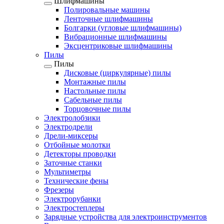
Шлифмашины
Полировальные машины
Ленточные шлифмашины
Болгарки (угловые шлифмашины)
Вибрационные шлифмашины
Эксцентриковые шлифмашины
Пилы
Пилы
Дисковые (циркулярные) пилы
Монтажные пилы
Настольные пилы
Сабельные пилы
Торцовочные пилы
Электролобзики
Электродрели
Дрели-миксеры
Отбойные молотки
Детекторы проводки
Заточные станки
Мультиметры
Технические фены
Фрезеры
Электрорубанки
Электростеплеры
Зарядные устройства для электроинструментов