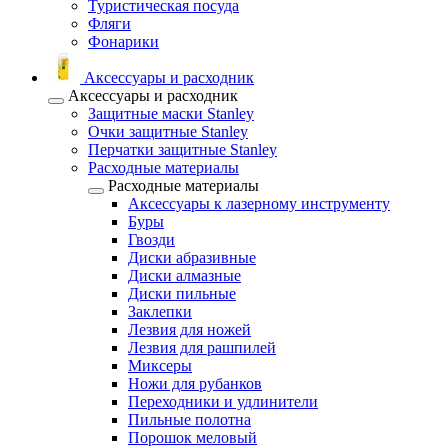
Туристическая посуда
Фляги
Фонарики
Аксессуары и расходник
Аксессуары и расходник
Защитные маски Stanley
Очки защитные Stanley
Перчатки защитные Stanley
Расходные материалы
Расходные материалы
Аксессуары к лазерному инструменту
Буры
Гвозди
Диски абразивные
Диски алмазные
Диски пильные
Заклепки
Лезвия для ножей
Лезвия для рашпилей
Миксеры
Ножи для рубанков
Переходники и удлинители
Пильные полотна
Порошок меловый