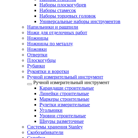
Наборы плоскогубцев
Наборы стамесок
Наборы торцевых головок
Универсальные наборы инструментов
Напильники и рашпили
Ножи для отделочных работ
Ножницы
Ножницы по металлу
Ножовки
Отвертки
Плоскогубцы
Рубанки
Рукоятки и воротки
Ручной измерительный инструмент
Ручной измерительный инструмент
Карандаши строительные
Линейки строительные
Маркеры строительные
Рулетки измерительные
Угольники
Уровни строительные
Шнуры разметочные
Системы хранения Stanley
Скобозабиватели
Скребки