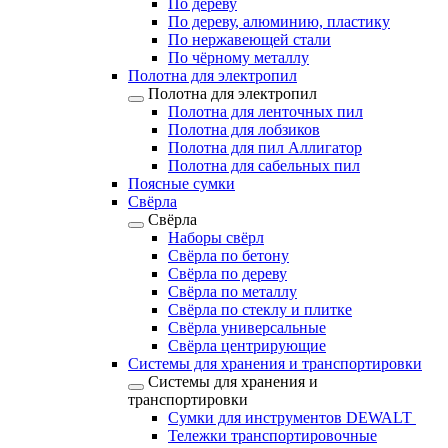
По дереву
По дереву, алюминию, пластику
По нержавеющей стали
По чёрному металлу
Полотна для электропил
Полотна для электропил
Полотна для ленточных пил
Полотна для лобзиков
Полотна для пил Аллигатор
Полотна для сабельных пил
Поясные сумки
Свёрла
Свёрла
Наборы свёрл
Свёрла по бетону
Свёрла по дереву
Свёрла по металлу
Свёрла по стеклу и плитке
Свёрла универсальные
Свёрла центрирующие
Системы для хранения и транспортировки
Системы для хранения и
транспортировки
Сумки для инструментов DEWALT
Тележки транспортировочные