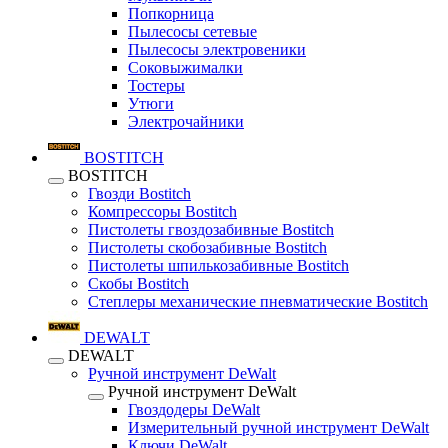
Попкорница
Пылесосы сетевые
Пылесосы электровеники
Соковыжималки
Тостеры
Утюги
Электрочайники
BOSTITCH
BOSTITCH
Гвозди Bostitch
Компрессоры Bostitch
Пистолеты гвоздозабивные Bostitch
Пистолеты скобозабивные Bostitch
Пистолеты шпилькозабивные Bostitch
Скобы Bostitch
Степлеры механические пневматические Bostitch
DEWALT
DEWALT
Ручной инструмент DeWalt
Ручной инструмент DeWalt
Гвоздодеры DeWalt
Измерительный ручной инструмент DeWalt
Ключи DeWalt