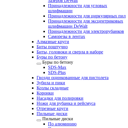
лазеров DeWalt
Принадлежности для угловых
шлифмашин
Принадлежности для циркулярных пил
Принадлежности для эксцентриковых
шлифмашин DeWalt
Принадлежности для электрорубанков
Саморезы в лентах
Алмазные круги
Биты поштучно
Биты, головоки и сверла в наборе
Буры по бетону
Буры по бетону
SDS-Max
SDS-Plus
Гвозди оцинкованные для пистолета
Зубила и пики
Козлы складные
Коронки
Насадки для полировки
Ножи для рубанка и рейсмуса
Отрезные круги
Пильные диски
Пильные диски
По алюминию