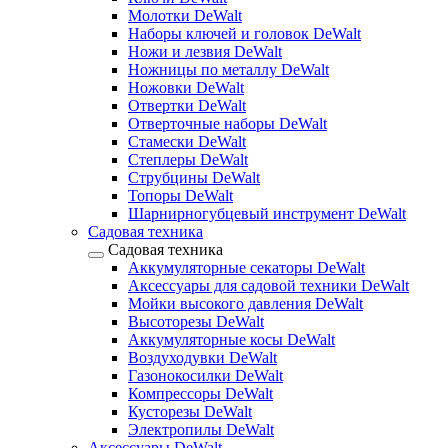
Молотки DeWalt
Наборы ключей и головок DeWalt
Ножи и лезвия DeWalt
Ножницы по металлу DeWalt
Ножовки DeWalt
Отвертки DeWalt
Отверточные наборы DeWalt
Стамески DeWalt
Степлеры DeWalt
Струбцины DeWalt
Топоры DeWalt
Шарнирногубцевый инструмент DeWalt
Садовая техника
Садовая техника
Аккумуляторные секаторы DeWalt
Аксессуары для садовой техники DeWalt
Мойки высокого давления DeWalt
Высоторезы DeWalt
Аккумуляторные косы DeWalt
Воздуходувки DeWalt
Газонокосилки DeWalt
Компрессоры DeWalt
Кусторезы DeWalt
Электропилы DeWalt
Аксессуары DeWalt