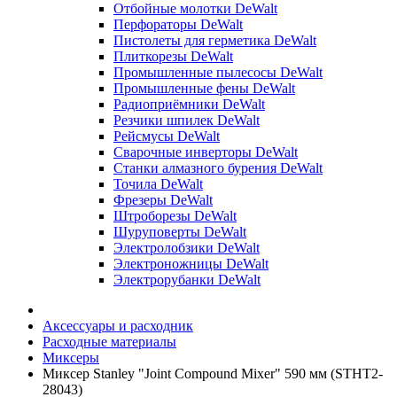
Отбойные молотки DeWalt
Перфораторы DeWalt
Пистолеты для герметика DeWalt
Плиткорезы DeWalt
Промышленные пылесосы DeWalt
Промышленные фены DeWalt
Радиоприёмники DeWalt
Резчики шпилек DeWalt
Рейсмусы DeWalt
Сварочные инверторы DeWalt
Станки алмазного бурения DeWalt
Точила DeWalt
Фрезеры DeWalt
Штроборезы DeWalt
Шуруповерты DeWalt
Электролобзики DeWalt
Электроножницы DeWalt
Электрорубанки DeWalt
Аксессуары и расходник
Расходные материалы
Миксеры
Миксер Stanley "Joint Compound Mixer" 590 мм (STHT2-
28043)