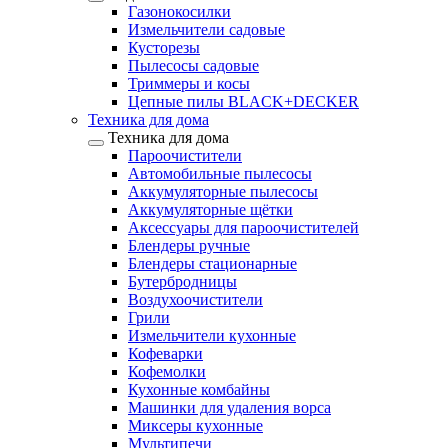
Газонокосилки
Измельчители садовые
Кусторезы
Пылесосы садовые
Триммеры и косы
Цепные пилы BLACK+DECKER
Техника для дома
Техника для дома
Пароочистители
Автомобильные пылесосы
Аккумуляторные пылесосы
Аккумуляторные щётки
Аксессуары для пароочистителей
Блендеры ручные
Блендеры стационарные
Бутербродницы
Воздухоочистители
Грили
Измельчители кухонные
Кофеварки
Кофемолки
Кухонные комбайны
Машинки для удаления ворса
Миксеры кухонные
Мультипечи