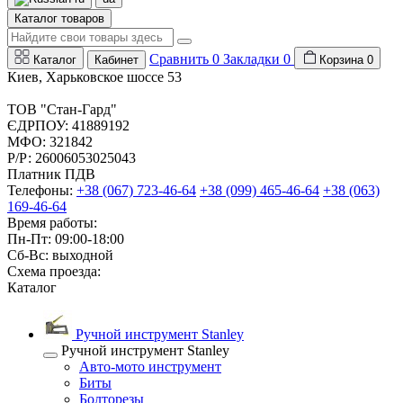
Каталог товаров
Сравнить
0
Закладки
0
Каталог
Кабинет
Корзина
0
Киев, Харьковское шоссе 53
ТОВ "Стан-Гард"
ЄДРПОУ: 41889192
МФО: 321842
Р/Р: 26006053025043
Платник ПДВ
Телефоны:
+38 (067) 723-46-64
+38 (099) 465-46-64
+38 (063)
169-46-64
Время работы:
Пн-Пт: 09:00-18:00
Сб-Вс: выходной
Схема проезда:
Каталог
Ручной инструмент Stanley
Ручной инструмент Stanley
Авто-мото инструмент
Биты
Болторезы