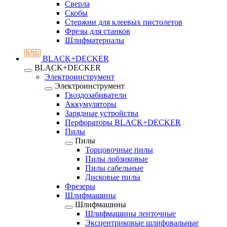
Сверла
Скобы
Стержни для клеевых пистолетов
Фрезы для станков
Шлифматериалы
BLACK+DECKER
BLACK+DECKER
Электроинструмент
Электроинструмент
Гвоздозабиватели
Аккумуляторы
Зарядные устройства
Перфораторы BLACK+DECKER
Пилы
Пилы
Торцовочные пилы
Пилы лобзиковые
Пилы сабельные
Дисковые пилы
Фрезеры
Шлифмашины
Шлифмашины
Шлифмашины ленточные
Эксцентриковые шлифовальные