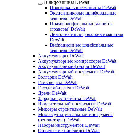
Шлифмашины DeWalt
Полировальные машины DeWalt
Эксцентриковые шлифовальные
машины DeWalt
Прямошлифовальные машины
(граверы) DeWalt
Ленточные шлифовальные машины
DeWalt
Вибрационные шлифовальные
машины DeWalt
Аккумуляторы DeWalt
Аккумуляторные компрессоры DeWalt
Аккумуляторные фонари DeWalt
Аккумуляторный инструмент DeWalt
Болгарки DeWalt
Гайковерты DeWalt
Гвоздезабиватели DeWalt
Дрели DeWalt
Зарядные устройства DeWalt
Измерительный инструмент DeWalt
Миксеры строительные DeWalt
Многофункциональный инструмент
(реноваторы) DeWalt
Наборы инструментов DeWalt
Оптические нивелиры DeWalt