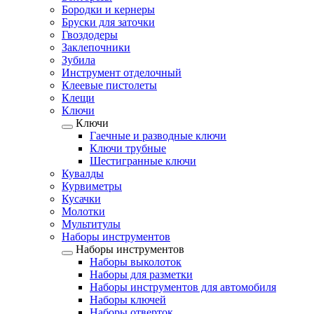
Бородки и кернеры
Бруски для заточки
Гвоздодеры
Заклепочники
Зубила
Инструмент отделочный
Клеевые пистолеты
Клещи
Ключи
Ключи
Гаечные и разводные ключи
Ключи трубные
Шестигранные ключи
Кувалды
Курвиметры
Кусачки
Молотки
Мультитулы
Наборы инструментов
Наборы инструментов
Наборы выколоток
Наборы для разметки
Наборы инструментов для автомобиля
Наборы ключей
Наборы отверток