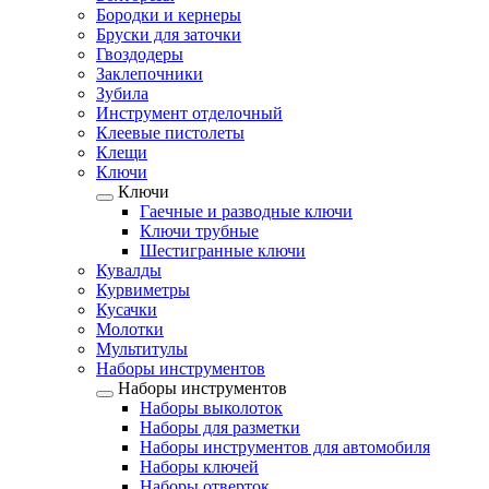
Бородки и кернеры
Бруски для заточки
Гвоздодеры
Заклепочники
Зубила
Инструмент отделочный
Клеевые пистолеты
Клещи
Ключи
Ключи
Гаечные и разводные ключи
Ключи трубные
Шестигранные ключи
Кувалды
Курвиметры
Кусачки
Молотки
Мультитулы
Наборы инструментов
Наборы инструментов
Наборы выколоток
Наборы для разметки
Наборы инструментов для автомобиля
Наборы ключей
Наборы отверток