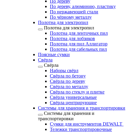
По дереву
По дереву, алюминию, пластику
По нержавеющей стали
По чёрному металлу
Полотна для электропил
Полотна для электропил
Полотна для ленточных пил
Полотна для лобзиков
Полотна для пил Аллигатор
Полотна для сабельных пил
Поясные сумки
Свёрла
Свёрла
Наборы свёрл
Свёрла по бетону
Свёрла по дереву
Свёрла по металлу
Свёрла по стеклу и плитке
Свёрла универсальные
Свёрла центрирующие
Системы для хранения и транспортировки
Системы для хранения и
транспортировки
Сумки для инструментов DEWALT
Тележки транспортировочные