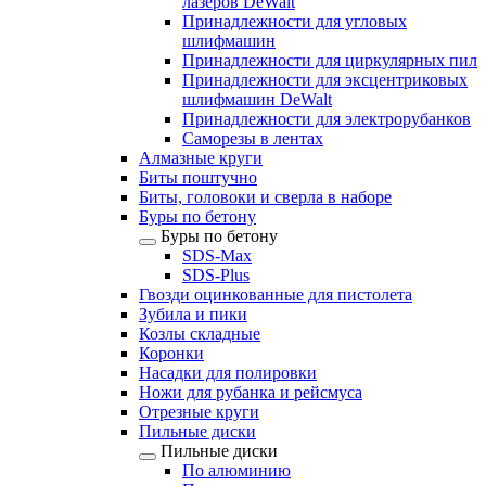
лазеров DeWalt
Принадлежности для угловых
шлифмашин
Принадлежности для циркулярных пил
Принадлежности для эксцентриковых
шлифмашин DeWalt
Принадлежности для электрорубанков
Саморезы в лентах
Алмазные круги
Биты поштучно
Биты, головоки и сверла в наборе
Буры по бетону
Буры по бетону
SDS-Max
SDS-Plus
Гвозди оцинкованные для пистолета
Зубила и пики
Козлы складные
Коронки
Насадки для полировки
Ножи для рубанка и рейсмуса
Отрезные круги
Пильные диски
Пильные диски
По алюминию