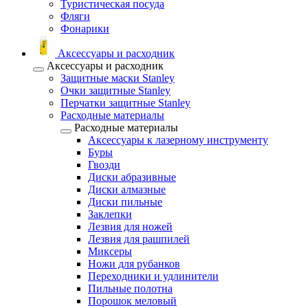
Туристическая посуда
Фляги
Фонарики
Аксессуары и расходник
Аксессуары и расходник
Защитные маски Stanley
Очки защитные Stanley
Перчатки защитные Stanley
Расходные материалы
Расходные материалы
Аксессуары к лазерному инструменту
Буры
Гвозди
Диски абразивные
Диски алмазные
Диски пильные
Заклепки
Лезвия для ножей
Лезвия для рашпилей
Миксеры
Ножи для рубанков
Переходники и удлинители
Пильные полотна
Порошок меловый