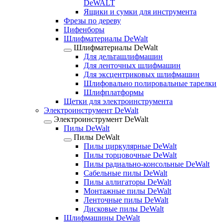
DeWALT
Ящики и сумки для инструмента
Фрезы по дереву
Цифенборы
Шлифматериалы DeWalt
Шлифматериалы DeWalt
Для дельташлифмашин
Для ленточных шлифмашин
Для эксцентриковых шлифмашин
Шлифовально полировальные тарелки
Шлифплатформы
Щетки для электроинструмента
Электроинструмент DeWalt
Электроинструмент DeWalt
Пилы DeWalt
Пилы DeWalt
Пилы циркулярные DeWalt
Пилы торцовочные DeWalt
Пилы радиально-консольные DeWalt
Сабельные пилы DeWalt
Пилы аллигаторы DeWalt
Монтажные пилы DeWalt
Ленточные пилы DeWalt
Дисковые пилы DeWalt
Шлифмашины DeWalt