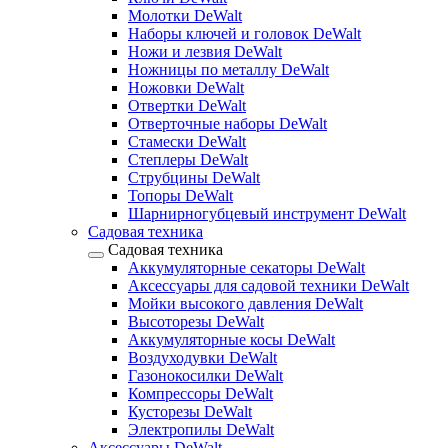
Молотки DeWalt
Наборы ключей и головок DeWalt
Ножи и лезвия DeWalt
Ножницы по металлу DeWalt
Ножовки DeWalt
Отвертки DeWalt
Отверточные наборы DeWalt
Стамески DeWalt
Степлеры DeWalt
Струбцины DeWalt
Топоры DeWalt
Шарнирногубцевый инструмент DeWalt
Садовая техника
Садовая техника
Аккумуляторные секаторы DeWalt
Аксессуары для садовой техники DeWalt
Мойки высокого давления DeWalt
Высоторезы DeWalt
Аккумуляторные косы DeWalt
Воздуходувки DeWalt
Газонокосилки DeWalt
Компрессоры DeWalt
Кусторезы DeWalt
Электропилы DeWalt
Аксессуары DeWalt