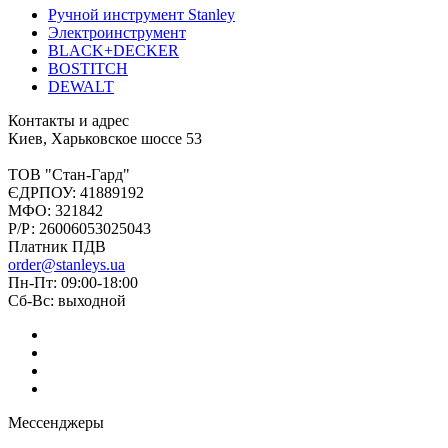
Ручной инструмент Stanley
Электроинструмент
BLACK+DECKER
BOSTITCH
DEWALT
Контакты и адрес
Киев, Харьковское шоссе 53
ТОВ "Стан-Гард"
ЄДРПОУ: 41889192
МФО: 321842
Р/Р: 26006053025043
Платник ПДВ
order@stanleys.ua
Пн-Пт: 09:00-18:00
Сб-Вс: выходной
Мессенджеры