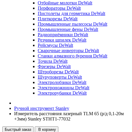
Отбойные молотки DeWalt
Перфораторы DeWalt
Пистолеты для герметика DeWalt
Плиткорезы DeWalt
Промышленные пылесосы DeWalt
Промышленные фены DeWalt
Радиоприёмники DeWalt
Резчики шпилек DeWalt
Рейсмусы DeWalt
Сварочные инверторы DeWalt
Станки алмазного бурения DeWalt
Точила DeWalt
Фрезеры DeWalt
Штроборезы DeWalt
Шуруповерты DeWalt
Электролобзики DeWalt
Электроножницы DeWalt
Электрорубанки DeWalt
Ручной инструмент Stanley
Измеритель расстояния лазерный TLM 65 (р/д 0,1-20м
+3мм) Stanley STHT1-77032
Быстрый заказ
В корзину