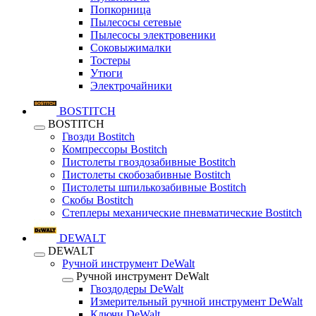
Попкорница
Пылесосы сетевые
Пылесосы электровеники
Соковыжималки
Тостеры
Утюги
Электрочайники
BOSTITCH
BOSTITCH
Гвозди Bostitch
Компрессоры Bostitch
Пистолеты гвоздозабивные Bostitch
Пистолеты скобозабивные Bostitch
Пистолеты шпилькозабивные Bostitch
Скобы Bostitch
Степлеры механические пневматические Bostitch
DEWALT
DEWALT
Ручной инструмент DeWalt
Ручной инструмент DeWalt
Гвоздодеры DeWalt
Измерительный ручной инструмент DeWalt
Ключи DeWalt