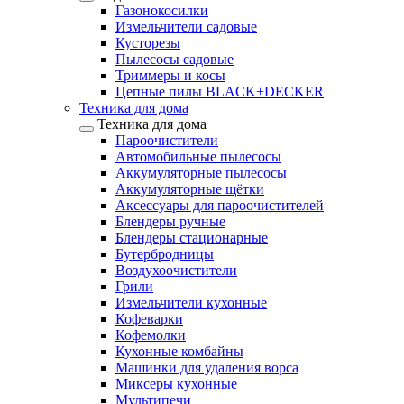
Газонокосилки
Измельчители садовые
Кусторезы
Пылесосы садовые
Триммеры и косы
Цепные пилы BLACK+DECKER
Техника для дома
Техника для дома
Пароочистители
Автомобильные пылесосы
Аккумуляторные пылесосы
Аккумуляторные щётки
Аксессуары для пароочистителей
Блендеры ручные
Блендеры стационарные
Бутербродницы
Воздухоочистители
Грили
Измельчители кухонные
Кофеварки
Кофемолки
Кухонные комбайны
Машинки для удаления ворса
Миксеры кухонные
Мультипечи