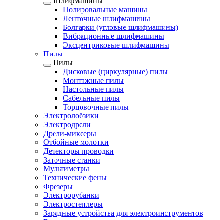
Шлифмашины
Полировальные машины
Ленточные шлифмашины
Болгарки (угловые шлифмашины)
Вибрационные шлифмашины
Эксцентриковые шлифмашины
Пилы
Пилы
Дисковые (циркулярные) пилы
Монтажные пилы
Настольные пилы
Сабельные пилы
Торцовочные пилы
Электролобзики
Электродрели
Дрели-миксеры
Отбойные молотки
Детекторы проводки
Заточные станки
Мультиметры
Технические фены
Фрезеры
Электрорубанки
Электростеплеры
Зарядные устройства для электроинструментов