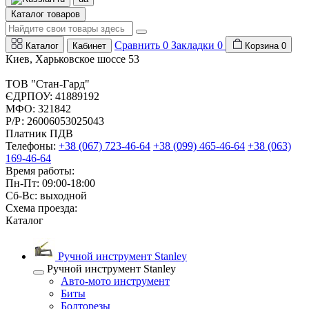
Каталог товаров
Сравнить
0
Закладки
0
Каталог
Кабинет
Корзина
0
Киев, Харьковское шоссе 53
ТОВ "Стан-Гард"
ЄДРПОУ: 41889192
МФО: 321842
Р/Р: 26006053025043
Платник ПДВ
Телефоны:
+38 (067) 723-46-64
+38 (099) 465-46-64
+38 (063)
169-46-64
Время работы:
Пн-Пт: 09:00-18:00
Сб-Вс: выходной
Схема проезда:
Каталог
Ручной инструмент Stanley
Ручной инструмент Stanley
Авто-мото инструмент
Биты
Болторезы