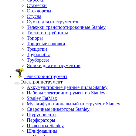
Стамески
Стеклорезы
Стусла
Сумки для инструментов
Тележки транспортировочные Stanley
Тиски и струбцины
Топоры
Торцевые головки
Трещетки
Трубогибы
Труборезы
Ящики для инструментов
Электроинструмент
Электроинструмент
Аккумуляторные цепные пилы Stanley
Наборы электроинструментов Stanley
Stanley FatMax
Мультифункциональный инструмент Stanley
Сварочные инверторы Stanley
Шуруповерты
Перфораторы
Пылесосы Stanley
Шлифмашины