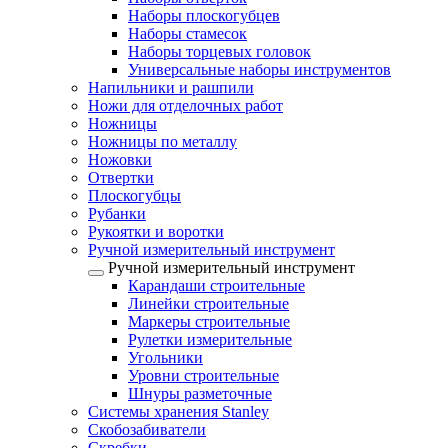
Наборы плоскогубцев
Наборы стамесок
Наборы торцевых головок
Универсальные наборы инструментов
Напильники и рашпили
Ножи для отделочных работ
Ножницы
Ножницы по металлу
Ножовки
Отвертки
Плоскогубцы
Рубанки
Рукоятки и воротки
Ручной измерительный инструмент
Ручной измерительный инструмент
Карандаши строительные
Линейки строительные
Маркеры строительные
Рулетки измерительные
Угольники
Уровни строительные
Шнуры разметочные
Системы хранения Stanley
Скобозабиватели
Скребки