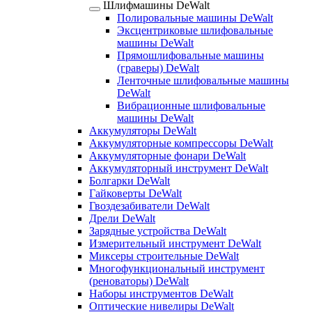
Шлифмашины DeWalt
Полировальные машины DeWalt
Эксцентриковые шлифовальные
машины DeWalt
Прямошлифовальные машины
(граверы) DeWalt
Ленточные шлифовальные машины
DeWalt
Вибрационные шлифовальные
машины DeWalt
Аккумуляторы DeWalt
Аккумуляторные компрессоры DeWalt
Аккумуляторные фонари DeWalt
Аккумуляторный инструмент DeWalt
Болгарки DeWalt
Гайковерты DeWalt
Гвоздезабиватели DeWalt
Дрели DeWalt
Зарядные устройства DeWalt
Измерительный инструмент DeWalt
Миксеры строительные DeWalt
Многофункциональный инструмент
(реноваторы) DeWalt
Наборы инструментов DeWalt
Оптические нивелиры DeWalt