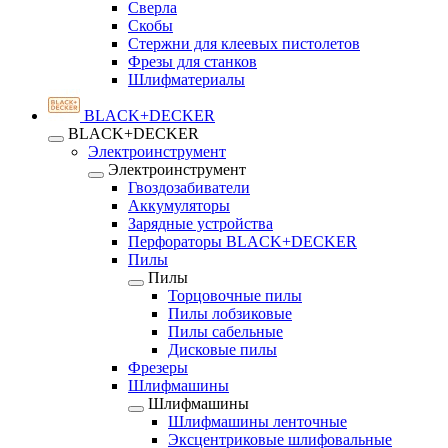
Сверла
Скобы
Стержни для клеевых пистолетов
Фрезы для станков
Шлифматериалы
BLACK+DECKER
BLACK+DECKER
Электроинструмент
Электроинструмент
Гвоздозабиватели
Аккумуляторы
Зарядные устройства
Перфораторы BLACK+DECKER
Пилы
Пилы
Торцовочные пилы
Пилы лобзиковые
Пилы сабельные
Дисковые пилы
Фрезеры
Шлифмашины
Шлифмашины
Шлифмашины ленточные
Эксцентриковые шлифовальные