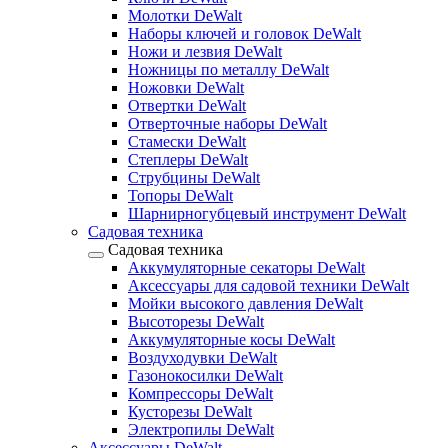
Молотки DeWalt
Наборы ключей и головок DeWalt
Ножи и лезвия DeWalt
Ножницы по металлу DeWalt
Ножовки DeWalt
Отвертки DeWalt
Отверточные наборы DeWalt
Стамески DeWalt
Степлеры DeWalt
Струбцины DeWalt
Топоры DeWalt
Шарнирногубцевый инструмент DeWalt
Садовая техника
Садовая техника
Аккумуляторные секаторы DeWalt
Аксессуары для садовой техники DeWalt
Мойки высокого давления DeWalt
Высоторезы DeWalt
Аккумуляторные косы DeWalt
Воздуходувки DeWalt
Газонокосилки DeWalt
Компрессоры DeWalt
Кусторезы DeWalt
Электропилы DeWalt
Аксессуары DeWalt