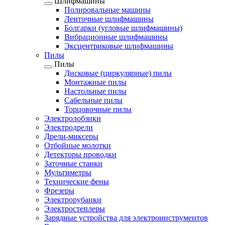
Шлифмашины
Полировальные машины
Ленточные шлифмашины
Болгарки (угловые шлифмашины)
Вибрационные шлифмашины
Эксцентриковые шлифмашины
Пилы
Пилы
Дисковые (циркулярные) пилы
Монтажные пилы
Настольные пилы
Сабельные пилы
Торцовочные пилы
Электролобзики
Электродрели
Дрели-миксеры
Отбойные молотки
Детекторы проводки
Заточные станки
Мультиметры
Технические фены
Фрезеры
Электрорубанки
Электростеплеры
Зарядные устройства для электроинструментов