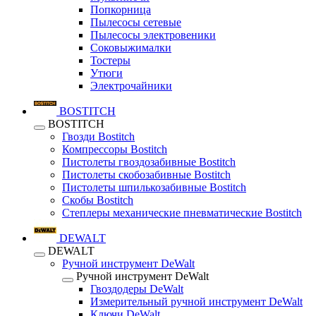
Попкорница
Пылесосы сетевые
Пылесосы электровеники
Соковыжималки
Тостеры
Утюги
Электрочайники
BOSTITCH
BOSTITCH
Гвозди Bostitch
Компрессоры Bostitch
Пистолеты гвоздозабивные Bostitch
Пистолеты скобозабивные Bostitch
Пистолеты шпилькозабивные Bostitch
Скобы Bostitch
Степлеры механические пневматические Bostitch
DEWALT
DEWALT
Ручной инструмент DeWalt
Ручной инструмент DeWalt
Гвоздодеры DeWalt
Измерительный ручной инструмент DeWalt
Ключи DeWalt