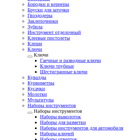
Бородки и кернеры
Бруски для заточки
Гвоздодеры
Заклепочники
Зубила
Инструмент отделочный
Клеевые пистолеты
Клещи
Ключи
Ключи
Гаечные и разводные ключи
Ключи трубные
Шестигранные ключи
Кувалды
Курвиметры
Кусачки
Молотки
Мультитулы
Наборы инструментов
Наборы инструментов
Наборы выколоток
Наборы для разметки
Наборы инструментов для автомобиля
Наборы ключей
Наборы отверток