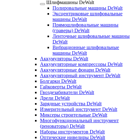
Шлифмашины DeWalt
Полировальные машины DeWalt
Эксцентриковые шлифовальные
машины DeWalt
Прямошлифовальные машины
(граверы) DeWalt
Ленточные шлифовальные машины
DeWalt
Вибрационные шлифовальные
машины DeWalt
Аккумуляторы DeWalt
Аккумуляторные компрессоры DeWalt
Аккумуляторные фонари DeWalt
Аккумуляторный инструмент DeWalt
Болгарки DeWalt
Гайковерты DeWalt
Гвоздезабиватели DeWalt
Дрели DeWalt
Зарядные устройства DeWalt
Измерительный инструмент DeWalt
Миксеры строительные DeWalt
Многофункциональный инструмент
(реноваторы) DeWalt
Наборы инструментов DeWalt
Оптические нивелиры DeWalt