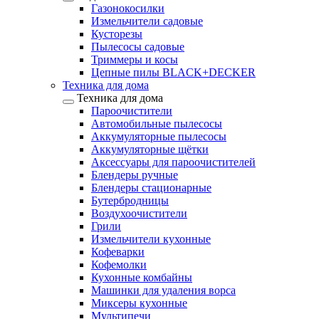
Газонокосилки
Измельчители садовые
Кусторезы
Пылесосы садовые
Триммеры и косы
Цепные пилы BLACK+DECKER
Техника для дома
Техника для дома
Пароочистители
Автомобильные пылесосы
Аккумуляторные пылесосы
Аккумуляторные щётки
Аксессуары для пароочистителей
Блендеры ручные
Блендеры стационарные
Бутербродницы
Воздухоочистители
Грили
Измельчители кухонные
Кофеварки
Кофемолки
Кухонные комбайны
Машинки для удаления ворса
Миксеры кухонные
Мультипечи