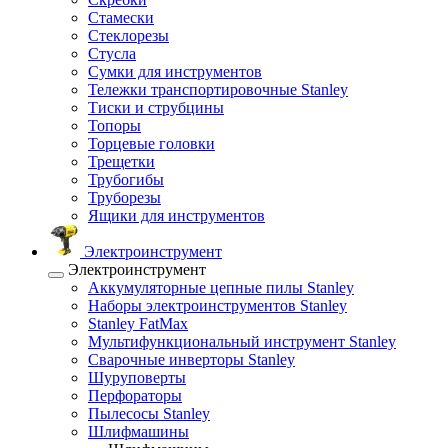
Стамески
Стеклорезы
Стусла
Сумки для инструментов
Тележки транспортировочные Stanley
Тиски и струбцины
Топоры
Торцевые головки
Трещетки
Трубогибы
Труборезы
Ящики для инструментов
Электроинструмент
Электроинструмент
Аккумуляторные цепные пилы Stanley
Наборы электроинструментов Stanley
Stanley FatMax
Мультифункциональный инструмент Stanley
Сварочные инверторы Stanley
Шуруповерты
Перфораторы
Пылесосы Stanley
Шлифмашины