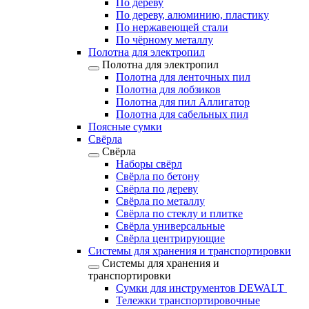
По дереву
По дереву, алюминию, пластику
По нержавеющей стали
По чёрному металлу
Полотна для электропил
Полотна для электропил
Полотна для ленточных пил
Полотна для лобзиков
Полотна для пил Аллигатор
Полотна для сабельных пил
Поясные сумки
Свёрла
Свёрла
Наборы свёрл
Свёрла по бетону
Свёрла по дереву
Свёрла по металлу
Свёрла по стеклу и плитке
Свёрла универсальные
Свёрла центрирующие
Системы для хранения и транспортировки
Системы для хранения и
транспортировки
Сумки для инструментов DEWALT
Тележки транспортировочные