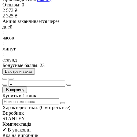
Отзывы:
0
2 573 ₴
2 325 ₴
Акция заканчивается через:
дней
:
часов
:
минут
:
секунд
Бонусные баллы: 23
Быстрый заказ
В корзину
Купить в 1 клик:
Характеристики:
(Смотреть все)
Виробник
STANLEY
Комплектація
✔ В упаковці
Країна-виробник