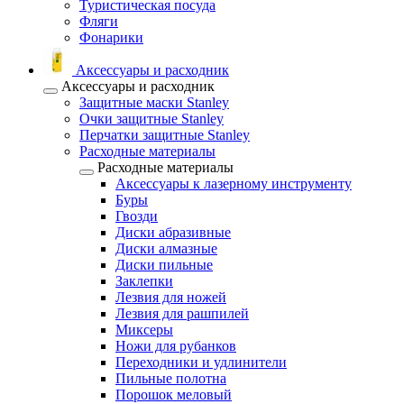
Туристическая посуда
Фляги
Фонарики
Аксессуары и расходник
Аксессуары и расходник
Защитные маски Stanley
Очки защитные Stanley
Перчатки защитные Stanley
Расходные материалы
Расходные материалы
Аксессуары к лазерному инструменту
Буры
Гвозди
Диски абразивные
Диски алмазные
Диски пильные
Заклепки
Лезвия для ножей
Лезвия для рашпилей
Миксеры
Ножи для рубанков
Переходники и удлинители
Пильные полотна
Порошок меловый