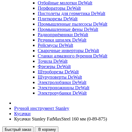
Отбойные молотки DeWalt
Перфораторы DeWalt
Пистолеты для герметика DeWalt
Плиткорезы DeWalt
Промышленные пылесосы DeWalt
Промышленные фены DeWalt
Радиоприёмники DeWalt
Резчики шпилек DeWalt
Рейсмусы DeWalt
Сварочные инверторы DeWalt
Станки алмазного бурения DeWalt
Точила DeWalt
Фрезеры DeWalt
Штроборезы DeWalt
Шуруповерты DeWalt
Электролобзики DeWalt
Электроножницы DeWalt
Электрорубанки DeWalt
Ручной инструмент Stanley
Кусачки
Кусачки Stanley FatMaxSteel 160 мм (0-89-875)
Быстрый заказ
В корзину