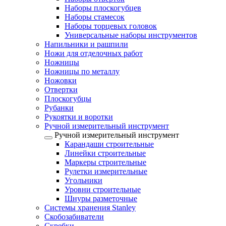
Наборы плоскогубцев
Наборы стамесок
Наборы торцевых головок
Универсальные наборы инструментов
Напильники и рашпили
Ножи для отделочных работ
Ножницы
Ножницы по металлу
Ножовки
Отвертки
Плоскогубцы
Рубанки
Рукоятки и воротки
Ручной измерительный инструмент
Ручной измерительный инструмент
Карандаши строительные
Линейки строительные
Маркеры строительные
Рулетки измерительные
Угольники
Уровни строительные
Шнуры разметочные
Системы хранения Stanley
Скобозабиватели
Скребки