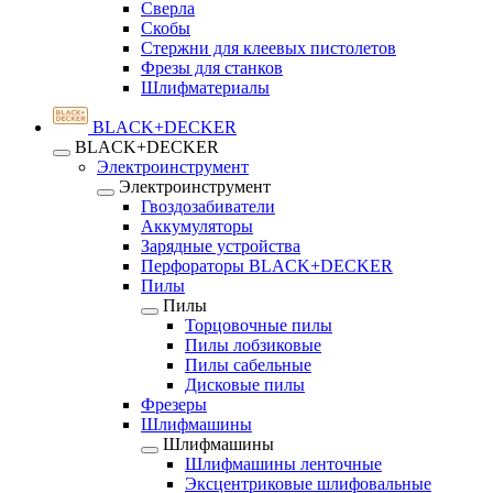
Сверла
Скобы
Стержни для клеевых пистолетов
Фрезы для станков
Шлифматериалы
BLACK+DECKER
BLACK+DECKER
Электроинструмент
Электроинструмент
Гвоздозабиватели
Аккумуляторы
Зарядные устройства
Перфораторы BLACK+DECKER
Пилы
Пилы
Торцовочные пилы
Пилы лобзиковые
Пилы сабельные
Дисковые пилы
Фрезеры
Шлифмашины
Шлифмашины
Шлифмашины ленточные
Эксцентриковые шлифовальные