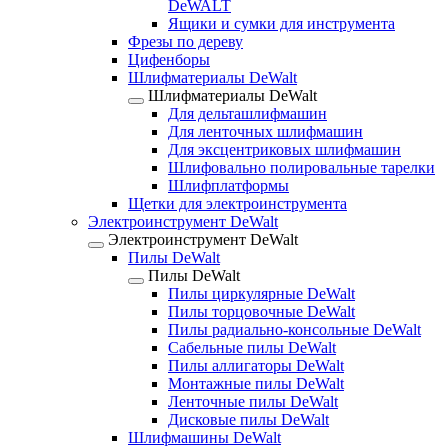
DeWALT
Ящики и сумки для инструмента
Фрезы по дереву
Цифенборы
Шлифматериалы DeWalt
Шлифматериалы DeWalt
Для дельташлифмашин
Для ленточных шлифмашин
Для эксцентриковых шлифмашин
Шлифовально полировальные тарелки
Шлифплатформы
Щетки для электроинструмента
Электроинструмент DeWalt
Электроинструмент DeWalt
Пилы DeWalt
Пилы DeWalt
Пилы циркулярные DeWalt
Пилы торцовочные DeWalt
Пилы радиально-консольные DeWalt
Сабельные пилы DeWalt
Пилы аллигаторы DeWalt
Монтажные пилы DeWalt
Ленточные пилы DeWalt
Дисковые пилы DeWalt
Шлифмашины DeWalt