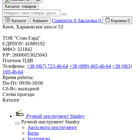
Каталог товаров
Сравнить
0
Закладки
0
Каталог
Кабинет
Корзина
0
Киев, Харьковское шоссе 53
ТОВ "Стан-Гард"
ЄДРПОУ: 41889192
МФО: 321842
Р/Р: 26006053025043
Платник ПДВ
Телефоны:
+38 (067) 723-46-64
+38 (099) 465-46-64
+38 (063)
169-46-64
Время работы:
Пн-Пт: 09:00-18:00
Сб-Вс: выходной
Схема проезда:
Каталог
Ручной инструмент Stanley
Ручной инструмент Stanley
Авто-мото инструмент
Биты
Болторезы