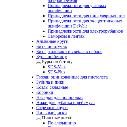
лазеров DeWalt
Принадлежности для угловых
шлифмашин
Принадлежности для циркулярных пил
Принадлежности для эксцентриковых
шлифмашин DeWalt
Принадлежности для электрорубанков
Саморезы в лентах
Алмазные круги
Биты поштучно
Биты, головоки и сверла в наборе
Буры по бетону
Буры по бетону
SDS-Max
SDS-Plus
Гвозди оцинкованные для пистолета
Зубила и пики
Козлы складные
Коронки
Насадки для полировки
Ножи для рубанка и рейсмуса
Отрезные круги
Пильные диски
Пильные диски
По алюминию