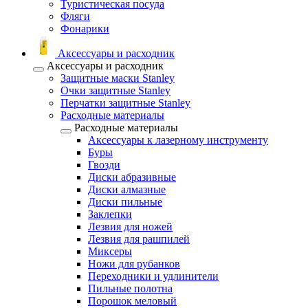
Туристическая посуда
Фляги
Фонарики
Аксессуары и расходник
Аксессуары и расходник
Защитные маски Stanley
Очки защитные Stanley
Перчатки защитные Stanley
Расходные материалы
Расходные материалы
Аксессуары к лазерному инструменту
Буры
Гвозди
Диски абразивные
Диски алмазные
Диски пильные
Заклепки
Лезвия для ножей
Лезвия для рашпилей
Миксеры
Ножи для рубанков
Переходники и удлинители
Пильные полотна
Порошок меловый