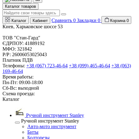
Каталог товаров
Сравнить
0
Закладки
0
Каталог
Кабинет
Корзина
0
Киев, Харьковское шоссе 53
ТОВ "Стан-Гард"
ЄДРПОУ: 41889192
МФО: 321842
Р/Р: 26006053025043
Платник ПДВ
Телефоны:
+38 (067) 723-46-64
+38 (099) 465-46-64
+38 (063)
169-46-64
Время работы:
Пн-Пт: 09:00-18:00
Сб-Вс: выходной
Схема проезда:
Каталог
Ручной инструмент Stanley
Ручной инструмент Stanley
Авто-мото инструмент
Биты
Болторезы