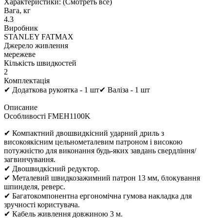
Характеристики:
(Смотреть все)
Вага, кг
4.3
Виробник
STANLEY FATMAX
Джерело живлення
мережеве
Кількість швидкостей
2
Комплектація
✔ Додаткова рукоятка - 1 шт✔ Валіза - 1 шт
Описание
Особливості FMEH1100K
✔ Компактний двошвидкісний ударний дриль з
високоякісним цельнометалевим патроном і високою
потужністю для виконання будь-яких завдань свердління/
загвинчування.
✔ Двошвидкісний редуктор.
✔ Металевий швидкозажимний патрон 13 мм, блокування
шпинделя, реверс.
✔ Багатокомпонентна ергономічна гумова накладка для
зручності користувача.
✔ Кабель живлення довжиною 3 м.