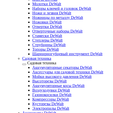
Молотки DeWalt
Наборы ключей и головок DeWalt
Ножи и лезвия DeWalt
Ножницы по металлу DeWalt
Ножовки DeWalt
Отвертки DeWalt
Отверточные наборы DeWalt
Стамески DeWalt
Степлеры DeWalt
Струбцины DeWalt
Топоры DeWalt
Шарнирногубцевый инструмент DeWalt
Садовая техника
Садовая техника
Аккумуляторные секаторы DeWalt
Аксессуары для садовой техники DeWalt
Мойки высокого давления DeWalt
Высоторезы DeWalt
Аккумуляторные косы DeWalt
Воздуходувки DeWalt
Газонокосилки DeWalt
Компрессоры DeWalt
Кусторезы DeWalt
Электропилы DeWalt
Аксессуары DeWalt