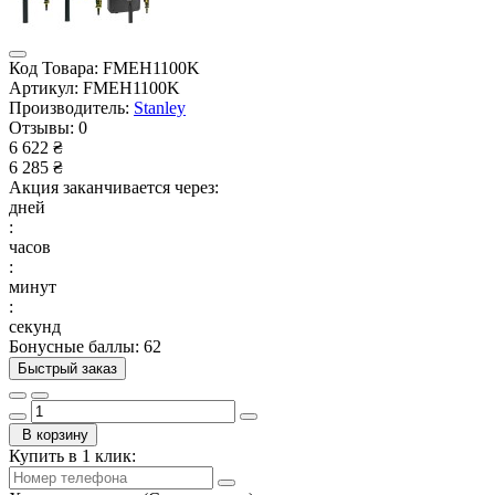
Код Товара:
FMEH1100K
Артикул:
FMEH1100K
Производитель:
Stanley
Отзывы:
0
6 622 ₴
6 285 ₴
Акция заканчивается через:
дней
:
часов
:
минут
:
секунд
Бонусные баллы: 62
Быстрый заказ
В корзину
Купить в 1 клик: