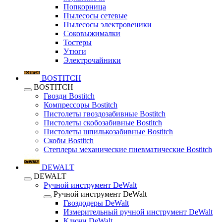
Попкорница
Пылесосы сетевые
Пылесосы электровеники
Соковыжималки
Тостеры
Утюги
Электрочайники
BOSTITCH
BOSTITCH
Гвозди Bostitch
Компрессоры Bostitch
Пистолеты гвоздозабивные Bostitch
Пистолеты скобозабивные Bostitch
Пистолеты шпилькозабивные Bostitch
Скобы Bostitch
Степлеры механические пневматические Bostitch
DEWALT
DEWALT
Ручной инструмент DeWalt
Ручной инструмент DeWalt
Гвоздодеры DeWalt
Измерительный ручной инструмент DeWalt
Ключи DeWalt