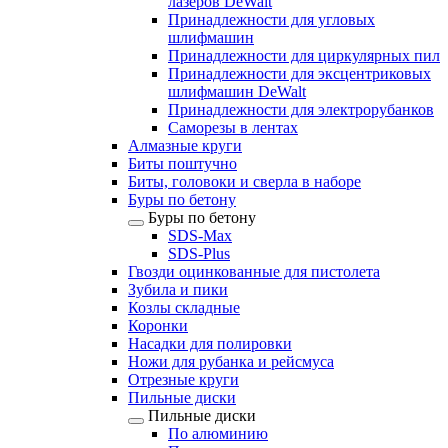
лазеров DeWalt
Принадлежности для угловых
шлифмашин
Принадлежности для циркулярных пил
Принадлежности для эксцентриковых
шлифмашин DeWalt
Принадлежности для электрорубанков
Саморезы в лентах
Алмазные круги
Биты поштучно
Биты, головоки и сверла в наборе
Буры по бетону
Буры по бетону
SDS-Max
SDS-Plus
Гвозди оцинкованные для пистолета
Зубила и пики
Козлы складные
Коронки
Насадки для полировки
Ножи для рубанка и рейсмуса
Отрезные круги
Пильные диски
Пильные диски
По алюминию