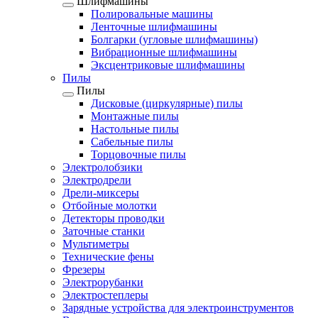
Шлифмашины
Полировальные машины
Ленточные шлифмашины
Болгарки (угловые шлифмашины)
Вибрационные шлифмашины
Эксцентриковые шлифмашины
Пилы
Пилы
Дисковые (циркулярные) пилы
Монтажные пилы
Настольные пилы
Сабельные пилы
Торцовочные пилы
Электролобзики
Электродрели
Дрели-миксеры
Отбойные молотки
Детекторы проводки
Заточные станки
Мультиметры
Технические фены
Фрезеры
Электрорубанки
Электростеплеры
Зарядные устройства для электроинструментов