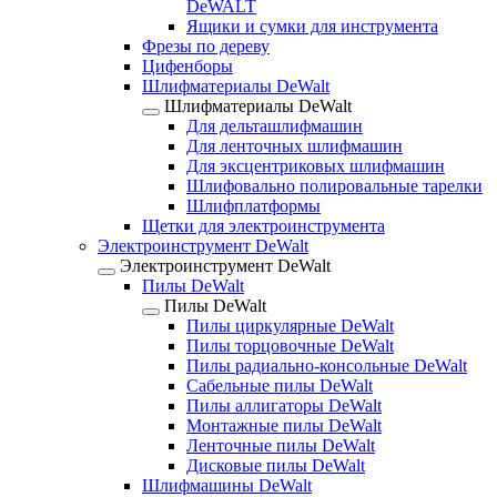
DeWALT
Ящики и сумки для инструмента
Фрезы по дереву
Цифенборы
Шлифматериалы DeWalt
Шлифматериалы DeWalt
Для дельташлифмашин
Для ленточных шлифмашин
Для эксцентриковых шлифмашин
Шлифовально полировальные тарелки
Шлифплатформы
Щетки для электроинструмента
Электроинструмент DeWalt
Электроинструмент DeWalt
Пилы DeWalt
Пилы DeWalt
Пилы циркулярные DeWalt
Пилы торцовочные DeWalt
Пилы радиально-консольные DeWalt
Сабельные пилы DeWalt
Пилы аллигаторы DeWalt
Монтажные пилы DeWalt
Ленточные пилы DeWalt
Дисковые пилы DeWalt
Шлифмашины DeWalt