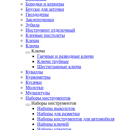
Бородки и кернеры
Бруски для заточки
Гвоздодеры
Заклепочники
Зубила
Инструмент отделочный
Клеевые пистолеты
Клещи
Ключи
Ключи
Гаечные и разводные ключи
Ключи трубные
Шестигранные ключи
Кувалды
Курвиметры
Кусачки
Молотки
Мультитулы
Наборы инструментов
Наборы инструментов
Наборы выколоток
Наборы для разметки
Наборы инструментов для автомобиля
Наборы ключей
Наборы отверток