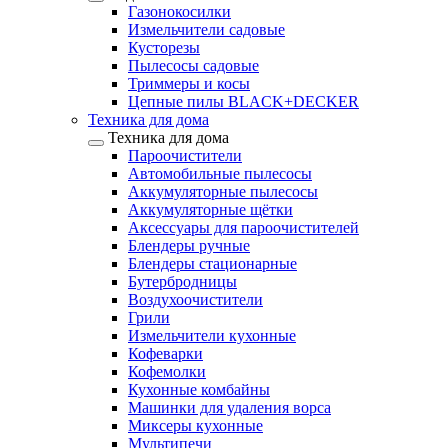
Газонокосилки
Измельчители садовые
Кусторезы
Пылесосы садовые
Триммеры и косы
Цепные пилы BLACK+DECKER
Техника для дома
Техника для дома
Пароочистители
Автомобильные пылесосы
Аккумуляторные пылесосы
Аккумуляторные щётки
Аксессуары для пароочистителей
Блендеры ручные
Блендеры стационарные
Бутербродницы
Воздухоочистители
Грили
Измельчители кухонные
Кофеварки
Кофемолки
Кухонные комбайны
Машинки для удаления ворса
Миксеры кухонные
Мультипечи