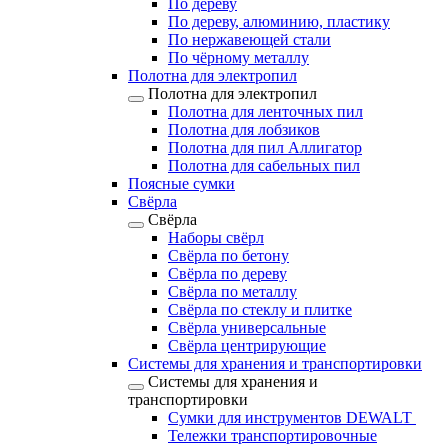
По дереву
По дереву, алюминию, пластику
По нержавеющей стали
По чёрному металлу
Полотна для электропил
Полотна для электропил
Полотна для ленточных пил
Полотна для лобзиков
Полотна для пил Аллигатор
Полотна для сабельных пил
Поясные сумки
Свёрла
Свёрла
Наборы свёрл
Свёрла по бетону
Свёрла по дереву
Свёрла по металлу
Свёрла по стеклу и плитке
Свёрла универсальные
Свёрла центрирующие
Системы для хранения и транспортировки
Системы для хранения и
транспортировки
Сумки для инструментов DEWALT
Тележки транспортировочные