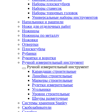
Наборы плоскогубцев
Наборы стамесок
Наборы торцевых головок
Универсальные наборы инструментов
Напильники и рашпили
Ножи для отделочных работ
Ножницы
Ножницы по металлу
Ножовки
Отвертки
Плоскогубцы
Рубанки
Рукоятки и воротки
Ручной измерительный инструмент
Ручной измерительный инструмент
Карандаши строительные
Линейки строительные
Маркеры строительные
Рулетки измерительные
Угольники
Уровни строительные
Шнуры разметочные
Системы хранения Stanley
Скобозабиватели
Скребки