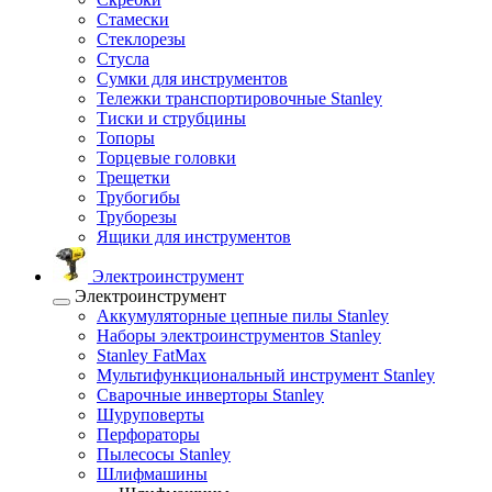
Стамески
Стеклорезы
Стусла
Сумки для инструментов
Тележки транспортировочные Stanley
Тиски и струбцины
Топоры
Торцевые головки
Трещетки
Трубогибы
Труборезы
Ящики для инструментов
Электроинструмент
Электроинструмент
Аккумуляторные цепные пилы Stanley
Наборы электроинструментов Stanley
Stanley FatMax
Мультифункциональный инструмент Stanley
Сварочные инверторы Stanley
Шуруповерты
Перфораторы
Пылесосы Stanley
Шлифмашины