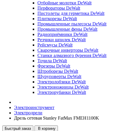
Отбойные молотки DeWalt
Перфораторы DeWalt
Пистолеты для герметика DeWalt
Плиткорезы DeWalt
Промышленные пылесосы DeWalt
Промышленные фены DeWalt
Радиоприёмники DeWalt
Резчики шпилек DeWalt
Рейсмусы DeWalt
Сварочные инверторы DeWalt
Станки алмазного бурения DeWalt
Точила DeWalt
Фрезеры DeWalt
Штроборезы DeWalt
Шуруповерты DeWalt
Электролобзики DeWalt
Электроножницы DeWalt
Электрорубанки DeWalt
Электроинструмент
Электродрели
Дрель сетевая Stanley FatMax FMEH1100K
Быстрый заказ
В корзину