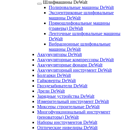
Шлифмашины DeWalt
Полировальные машины DeWalt
Эксцентриковые шлифовальные
машины DeWalt
Прямошлифовальные машины
(граверы) DeWalt
Ленточные шлифовальные машины
DeWalt
Вибрационные шлифовальные
машины DeWalt
Аккумуляторы DeWalt
Аккумуляторные компрессоры DeWalt
Аккумуляторные фонари DeWalt
Аккумуляторный инструмент DeWalt
Болгарки DeWalt
Гайковерты DeWalt
Гвоздезабиватели DeWalt
Дрели DeWalt
Зарядные устройства DeWalt
Измерительный инструмент DeWalt
Миксеры строительные DeWalt
Многофункциональный инструмент
(реноваторы) DeWalt
Наборы инструментов DeWalt
Оптические нивелиры DeWalt