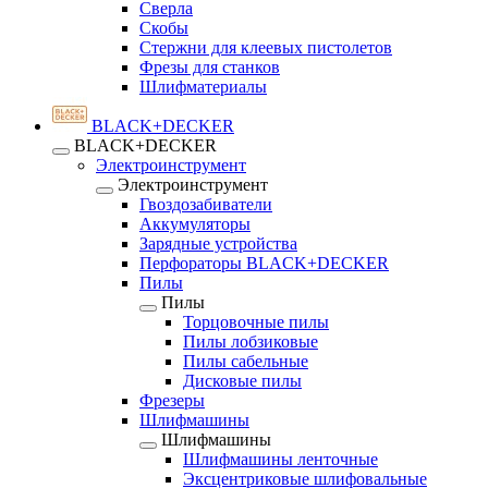
Сверла
Скобы
Стержни для клеевых пистолетов
Фрезы для станков
Шлифматериалы
BLACK+DECKER
BLACK+DECKER
Электроинструмент
Электроинструмент
Гвоздозабиватели
Аккумуляторы
Зарядные устройства
Перфораторы BLACK+DECKER
Пилы
Пилы
Торцовочные пилы
Пилы лобзиковые
Пилы сабельные
Дисковые пилы
Фрезеры
Шлифмашины
Шлифмашины
Шлифмашины ленточные
Эксцентриковые шлифовальные