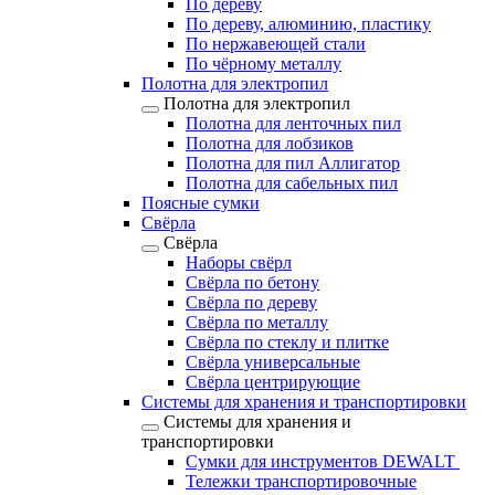
По дереву
По дереву, алюминию, пластику
По нержавеющей стали
По чёрному металлу
Полотна для электропил
Полотна для электропил
Полотна для ленточных пил
Полотна для лобзиков
Полотна для пил Аллигатор
Полотна для сабельных пил
Поясные сумки
Свёрла
Свёрла
Наборы свёрл
Свёрла по бетону
Свёрла по дереву
Свёрла по металлу
Свёрла по стеклу и плитке
Свёрла универсальные
Свёрла центрирующие
Системы для хранения и транспортировки
Системы для хранения и
транспортировки
Сумки для инструментов DEWALT
Тележки транспортировочные