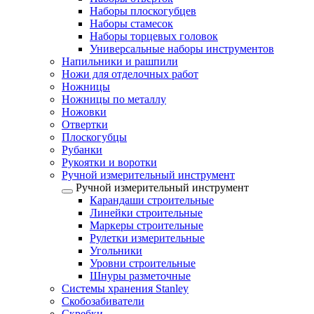
Наборы плоскогубцев
Наборы стамесок
Наборы торцевых головок
Универсальные наборы инструментов
Напильники и рашпили
Ножи для отделочных работ
Ножницы
Ножницы по металлу
Ножовки
Отвертки
Плоскогубцы
Рубанки
Рукоятки и воротки
Ручной измерительный инструмент
Ручной измерительный инструмент
Карандаши строительные
Линейки строительные
Маркеры строительные
Рулетки измерительные
Угольники
Уровни строительные
Шнуры разметочные
Системы хранения Stanley
Скобозабиватели
Скребки