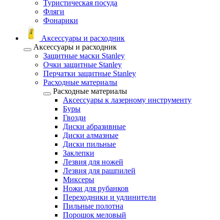
Туристическая посуда
Фляги
Фонарики
Аксессуары и расходник
Аксессуары и расходник
Защитные маски Stanley
Очки защитные Stanley
Перчатки защитные Stanley
Расходные материалы
Расходные материалы
Аксессуары к лазерному инструменту
Буры
Гвозди
Диски абразивные
Диски алмазные
Диски пильные
Заклепки
Лезвия для ножей
Лезвия для рашпилей
Миксеры
Ножи для рубанков
Переходники и удлинители
Пильные полотна
Порошок меловый