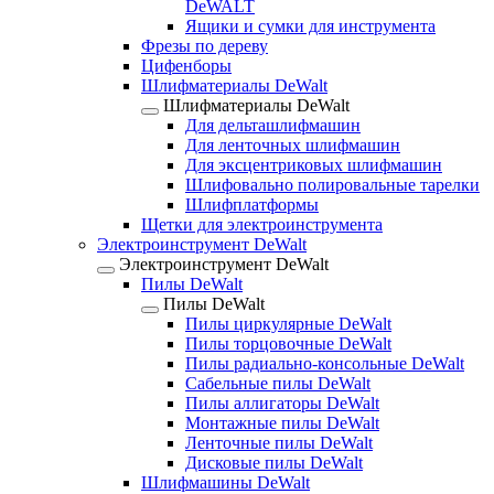
DeWALT
Ящики и сумки для инструмента
Фрезы по дереву
Цифенборы
Шлифматериалы DeWalt
Шлифматериалы DeWalt
Для дельташлифмашин
Для ленточных шлифмашин
Для эксцентриковых шлифмашин
Шлифовально полировальные тарелки
Шлифплатформы
Щетки для электроинструмента
Электроинструмент DeWalt
Электроинструмент DeWalt
Пилы DeWalt
Пилы DeWalt
Пилы циркулярные DeWalt
Пилы торцовочные DeWalt
Пилы радиально-консольные DeWalt
Сабельные пилы DeWalt
Пилы аллигаторы DeWalt
Монтажные пилы DeWalt
Ленточные пилы DeWalt
Дисковые пилы DeWalt
Шлифмашины DeWalt