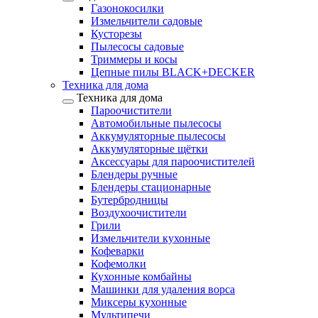
Газонокосилки
Измельчители садовые
Кусторезы
Пылесосы садовые
Триммеры и косы
Цепные пилы BLACK+DECKER
Техника для дома
Техника для дома
Пароочистители
Автомобильные пылесосы
Аккумуляторные пылесосы
Аккумуляторные щётки
Аксессуары для пароочистителей
Блендеры ручные
Блендеры стационарные
Бутербродницы
Воздухоочистители
Грили
Измельчители кухонные
Кофеварки
Кофемолки
Кухонные комбайны
Машинки для удаления ворса
Миксеры кухонные
Мультипечи