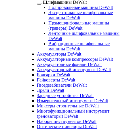
Шлифмашины DeWalt
Полировальные машины DeWalt
Эксцентриковые шлифовальные
машины DeWalt
Прямошлифовальные машины
(граверы) DeWalt
Ленточные шлифовальные машины
DeWalt
Вибрационные шлифовальные
машины DeWalt
Аккумуляторы DeWalt
Аккумуляторные компрессоры DeWalt
Аккумуляторные фонари DeWalt
Аккумуляторный инструмент DeWalt
Болгарки DeWalt
Гайковерты DeWalt
Гвоздезабиватели DeWalt
Дрели DeWalt
Зарядные устройства DeWalt
Измерительный инструмент DeWalt
Миксеры строительные DeWalt
Многофункциональный инструмент
(реноваторы) DeWalt
Наборы инструментов DeWalt
Оптические нивелиры DeWalt