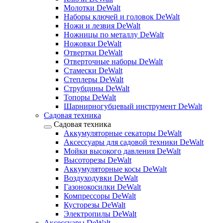
Молотки DeWalt
Наборы ключей и головок DeWalt
Ножи и лезвия DeWalt
Ножницы по металлу DeWalt
Ножовки DeWalt
Отвертки DeWalt
Отверточные наборы DeWalt
Стамески DeWalt
Степлеры DeWalt
Струбцины DeWalt
Топоры DeWalt
Шарнирногубцевый инструмент DeWalt
Садовая техника
Садовая техника
Аккумуляторные секаторы DeWalt
Аксессуары для садовой техники DeWalt
Мойки высокого давления DeWalt
Высоторезы DeWalt
Аккумуляторные косы DeWalt
Воздуходувки DeWalt
Газонокосилки DeWalt
Компрессоры DeWalt
Кусторезы DeWalt
Электропилы DeWalt
Аксессуары DeWalt