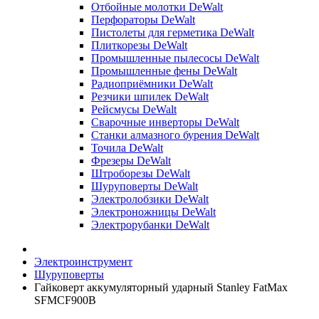
Отбойные молотки DeWalt
Перфораторы DeWalt
Пистолеты для герметика DeWalt
Плиткорезы DeWalt
Промышленные пылесосы DeWalt
Промышленные фены DeWalt
Радиоприёмники DeWalt
Резчики шпилек DeWalt
Рейсмусы DeWalt
Сварочные инверторы DeWalt
Станки алмазного бурения DeWalt
Точила DeWalt
Фрезеры DeWalt
Штроборезы DeWalt
Шуруповерты DeWalt
Электролобзики DeWalt
Электроножницы DeWalt
Электрорубанки DeWalt
Электроинструмент
Шуруповерты
Гайковерт аккумуляторный ударный Stanley FatMax
SFMCF900B