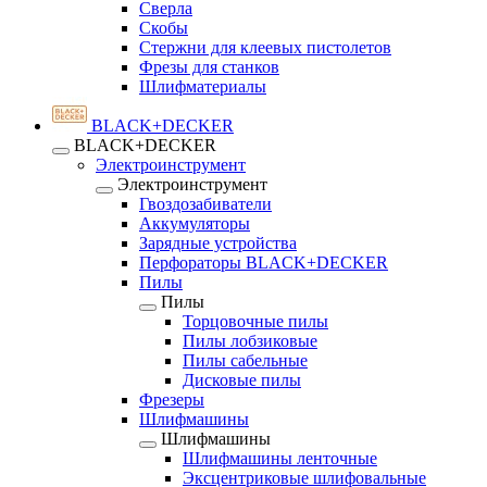
Сверла
Скобы
Стержни для клеевых пистолетов
Фрезы для станков
Шлифматериалы
BLACK+DECKER
BLACK+DECKER
Электроинструмент
Электроинструмент
Гвоздозабиватели
Аккумуляторы
Зарядные устройства
Перфораторы BLACK+DECKER
Пилы
Пилы
Торцовочные пилы
Пилы лобзиковые
Пилы сабельные
Дисковые пилы
Фрезеры
Шлифмашины
Шлифмашины
Шлифмашины ленточные
Эксцентриковые шлифовальные