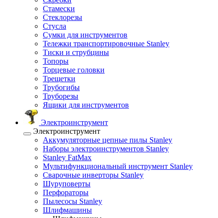
Стамески
Стеклорезы
Стусла
Сумки для инструментов
Тележки транспортировочные Stanley
Тиски и струбцины
Топоры
Торцевые головки
Трещетки
Трубогибы
Труборезы
Ящики для инструментов
Электроинструмент
Электроинструмент
Аккумуляторные цепные пилы Stanley
Наборы электроинструментов Stanley
Stanley FatMax
Мультифункциональный инструмент Stanley
Сварочные инверторы Stanley
Шуруповерты
Перфораторы
Пылесосы Stanley
Шлифмашины