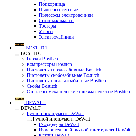
Попкорница
Пылесосы сетевые
Пылесосы электровеники
Соковыжималки
Тостеры
Утюги
Электрочайники
BOSTITCH
BOSTITCH
Гвозди Bostitch
Компрессоры Bostitch
Пистолеты гвоздозабивные Bostitch
Пистолеты скобозабивные Bostitch
Пистолеты шпилькозабивные Bostitch
Скобы Bostitch
Степлеры механические пневматические Bostitch
DEWALT
DEWALT
Ручной инструмент DeWalt
Ручной инструмент DeWalt
Гвоздодеры DeWalt
Измерительный ручной инструмент DeWalt
Ключи DeWalt