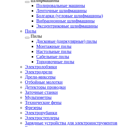
Шлифмашины
Полировальные машины
Ленточные шлифмашины
Болгарки (угловые шлифмашины)
Вибрационные шлифмашины
Эксцентриковые шлифмашины
Пилы
Пилы
Дисковые (циркулярные) пилы
Монтажные пилы
Настольные пилы
Сабельные пилы
Торцовочные пилы
Электролобзики
Электродрели
Дрели-миксеры
Отбойные молотки
Детекторы проводки
Заточные станки
Мультиметры
Технические фены
Фрезеры
Электрорубанки
Электростеплеры
Зарядные устройства для электроинструментов