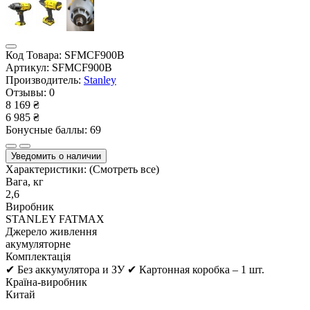
Код Товара:
SFMCF900B
Артикул:
SFMCF900B
Производитель:
Stanley
Отзывы:
0
8 169 ₴
6 985 ₴
Бонусные баллы: 69
Уведомить о наличии
Характеристики:
(Смотреть все)
Вага, кг
2,6
Виробник
STANLEY FATMAX
Джерело живлення
акумуляторне
Комплектація
✔ Без аккумулятора и ЗУ ✔ Картонная коробка – 1 шт.
Країна-виробник
Китай