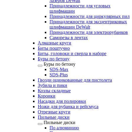
лазеров DeWalt
Принадлежности для угловых
шлифмашин
Принадлежности для циркулярных пил
Принадлежности для эксцентриковых
шлифмашин DeWalt
Принадлежности для электрорубанков
Саморезы в лентах
Алмазные круги
Биты поштучно
Биты, головоки и сверла в наборе
Буры по бетону
Буры по бетону
SDS-Max
SDS-Plus
Гвозди оцинкованные для пистолета
Зубила и пики
Козлы складные
Коронки
Насадки для полировки
Ножи для рубанка и рейсмуса
Отрезные круги
Пильные диски
Пильные диски
По алюминию