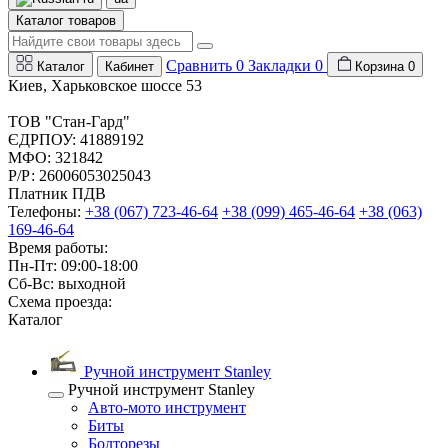
Каталог товаров
Сравнить
0
Закладки
0
Каталог
Кабинет
Корзина
0
Киев, Харьковское шоссе 53
ТОВ "Стан-Гард"
ЄДРПОУ: 41889192
МФО: 321842
Р/Р: 26006053025043
Платник ПДВ
Телефоны:
+38 (067) 723-46-64
+38 (099) 465-46-64
+38 (063)
169-46-64
Время работы:
Пн-Пт: 09:00-18:00
Сб-Вс: выходной
Схема проезда:
Каталог
Ручной инструмент Stanley
Ручной инструмент Stanley
Авто-мото инструмент
Биты
Болторезы