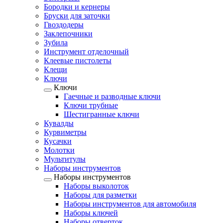
Бородки и кернеры
Бруски для заточки
Гвоздодеры
Заклепочники
Зубила
Инструмент отделочный
Клеевые пистолеты
Клещи
Ключи
Ключи
Гаечные и разводные ключи
Ключи трубные
Шестигранные ключи
Кувалды
Курвиметры
Кусачки
Молотки
Мультитулы
Наборы инструментов
Наборы инструментов
Наборы выколоток
Наборы для разметки
Наборы инструментов для автомобиля
Наборы ключей
Наборы отверток