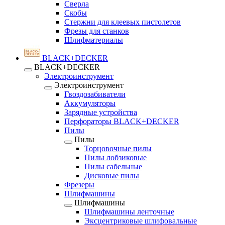
Сверла
Скобы
Стержни для клеевых пистолетов
Фрезы для станков
Шлифматериалы
BLACK+DECKER
BLACK+DECKER
Электроинструмент
Электроинструмент
Гвоздозабиватели
Аккумуляторы
Зарядные устройства
Перфораторы BLACK+DECKER
Пилы
Пилы
Торцовочные пилы
Пилы лобзиковые
Пилы сабельные
Дисковые пилы
Фрезеры
Шлифмашины
Шлифмашины
Шлифмашины ленточные
Эксцентриковые шлифовальные