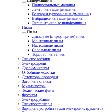
Шлифмашины
Полировальные машины
Ленточные шлифмашины
Болгарки (угловые шлифмашины)
Вибрационные шлифмашины
Эксцентриковые шлифмашины
Пилы
Пилы
Дисковые (циркулярные) пилы
Монтажные пилы
Настольные пилы
Сабельные пилы
Торцовочные пилы
Электролобзики
Электродрели
Дрели-миксеры
Отбойные молотки
Детекторы проводки
Заточные станки
Мультиметры
Технические фены
Фрезеры
Электрорубанки
Электростеплеры
Зарядные устройства для электроинструментов