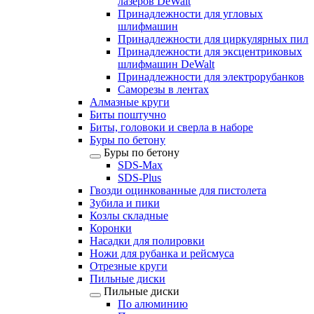
лазеров DeWalt
Принадлежности для угловых
шлифмашин
Принадлежности для циркулярных пил
Принадлежности для эксцентриковых
шлифмашин DeWalt
Принадлежности для электрорубанков
Саморезы в лентах
Алмазные круги
Биты поштучно
Биты, головоки и сверла в наборе
Буры по бетону
Буры по бетону
SDS-Max
SDS-Plus
Гвозди оцинкованные для пистолета
Зубила и пики
Козлы складные
Коронки
Насадки для полировки
Ножи для рубанка и рейсмуса
Отрезные круги
Пильные диски
Пильные диски
По алюминию