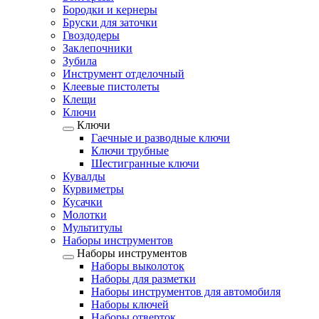
Бородки и кернеры
Бруски для заточки
Гвоздодеры
Заклепочники
Зубила
Инструмент отделочный
Клеевые пистолеты
Клещи
Ключи
Ключи
Гаечные и разводные ключи
Ключи трубные
Шестигранные ключи
Кувалды
Курвиметры
Кусачки
Молотки
Мультитулы
Наборы инструментов
Наборы инструментов
Наборы выколоток
Наборы для разметки
Наборы инструментов для автомобиля
Наборы ключей
Наборы отверток