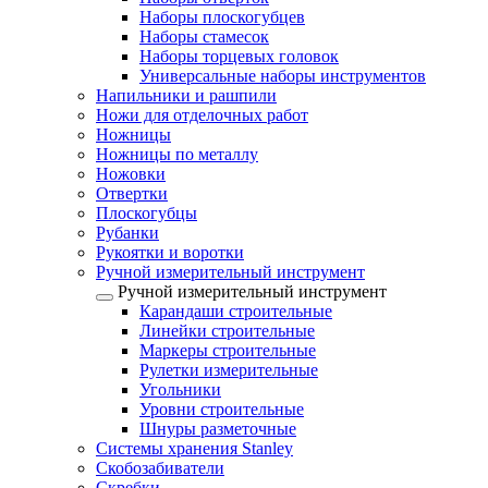
Наборы плоскогубцев
Наборы стамесок
Наборы торцевых головок
Универсальные наборы инструментов
Напильники и рашпили
Ножи для отделочных работ
Ножницы
Ножницы по металлу
Ножовки
Отвертки
Плоскогубцы
Рубанки
Рукоятки и воротки
Ручной измерительный инструмент
Ручной измерительный инструмент
Карандаши строительные
Линейки строительные
Маркеры строительные
Рулетки измерительные
Угольники
Уровни строительные
Шнуры разметочные
Системы хранения Stanley
Скобозабиватели
Скребки