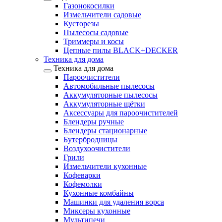
Газонокосилки
Измельчители садовые
Кусторезы
Пылесосы садовые
Триммеры и косы
Цепные пилы BLACK+DECKER
Техника для дома
Техника для дома
Пароочистители
Автомобильные пылесосы
Аккумуляторные пылесосы
Аккумуляторные щётки
Аксессуары для пароочистителей
Блендеры ручные
Блендеры стационарные
Бутербродницы
Воздухоочистители
Грили
Измельчители кухонные
Кофеварки
Кофемолки
Кухонные комбайны
Машинки для удаления ворса
Миксеры кухонные
Мультипечи