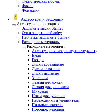
Туристическая посуда
Фляги
Фонарики
Аксессуары и расходник
Аксессуары и расходник
Защитные маски Stanley
Очки защитные Stanley
Перчатки защитные Stanley
Расходные материалы
Расходные материалы
Аксессуары к лазерному инструменту
Буры
Гвозди
Диски абразивные
Диски алмазные
Диски пильные
Заклепки
Лезвия для ножей
Лезвия для рашпилей
Миксеры
Ножи для рубанков
Переходники и удлинители
Пильные полотна
Порошок меловый