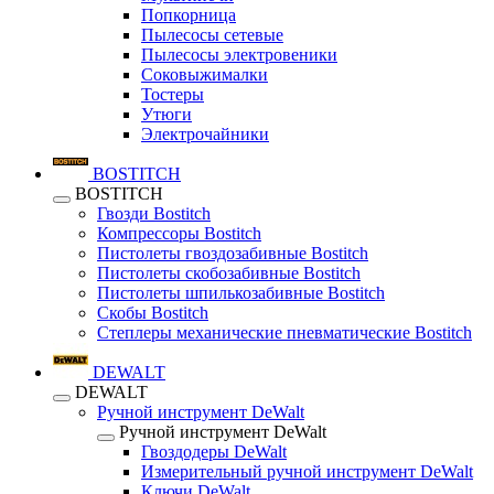
Попкорница
Пылесосы сетевые
Пылесосы электровеники
Соковыжималки
Тостеры
Утюги
Электрочайники
BOSTITCH
BOSTITCH
Гвозди Bostitch
Компрессоры Bostitch
Пистолеты гвоздозабивные Bostitch
Пистолеты скобозабивные Bostitch
Пистолеты шпилькозабивные Bostitch
Скобы Bostitch
Степлеры механические пневматические Bostitch
DEWALT
DEWALT
Ручной инструмент DeWalt
Ручной инструмент DeWalt
Гвоздодеры DeWalt
Измерительный ручной инструмент DeWalt
Ключи DeWalt