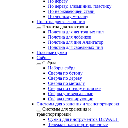
По дереву
По дереву, алюминию, пластику
По нержавеющей стали
По чёрному металлу
Полотна для электропил
Полотна для электропил
Полотна для ленточных пил
Полотна для лобзиков
Полотна для пил Аллигатор
Полотна для сабельных пил
Поясные сумки
Свёрла
Свёрла
Наборы свёрл
Свёрла по бетону
Свёрла по дереву
Свёрла по металлу
Свёрла по стеклу и плитке
Свёрла универсальные
Свёрла центрирующие
Системы для хранения и транспортировки
Системы для хранения и
транспортировки
Сумки для инструментов DEWALT
Тележки транспортировочные