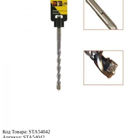
Код Товара:
STA54042
Артикул:
STA54042