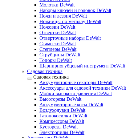
Молотки DeWalt
Наборы ключей и головок DeWalt
Ножи и лезвия DeWalt
Ножницы по металлу DeWalt
Ножовки DeWalt
Отвертки DeWalt
Отверточные наборы DeWalt
Стамески DeWalt
Степлеры DeWalt
Струбцины DeWalt
Топоры DeWalt
Шарнирногубцевый инструмент DeWalt
Садовая техника
Садовая техника
Аккумуляторные секаторы DeWalt
Аксессуары для садовой техники DeWalt
Мойки высокого давления DeWalt
Высоторезы DeWalt
Аккумуляторные косы DeWalt
Воздуходувки DeWalt
Газонокосилки DeWalt
Компрессоры DeWalt
Кусторезы DeWalt
Электропилы DeWalt
Аксессуары DeWalt