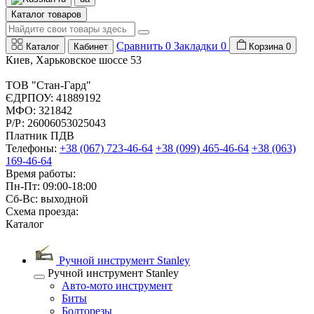
Каталог товаров
Сравнить
0
Закладки
0
Каталог
Кабинет
Корзина
0
Киев, Харьковское шоссе 53
ТОВ "Стан-Гард"
ЄДРПОУ: 41889192
МФО: 321842
Р/Р: 26006053025043
Платник ПДВ
Телефоны:
+38 (067) 723-46-64
+38 (099) 465-46-64
+38 (063)
169-46-64
Время работы:
Пн-Пт: 09:00-18:00
Сб-Вс: выходной
Схема проезда:
Каталог
Ручной инструмент Stanley
Ручной инструмент Stanley
Авто-мото инструмент
Биты
Болторезы