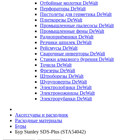
Отбойные молотки DeWalt
Перфораторы DeWalt
Пистолеты для герметика DeWalt
Плиткорезы DeWalt
Промышленные пылесосы DeWalt
Промышленные фены DeWalt
Радиоприёмники DeWalt
Резчики шпилек DeWalt
Рейсмусы DeWalt
Сварочные инверторы DeWalt
Станки алмазного бурения DeWalt
Точила DeWalt
Фрезеры DeWalt
Штроборезы DeWalt
Шуруповерты DeWalt
Электролобзики DeWalt
Электроножницы DeWalt
Электрорубанки DeWalt
Аксессуары и расходник
Расходные материалы
Буры
Бур Stanley SDS-Plus (STA54042)