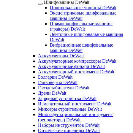
Шлифмашины DeWalt
Полировальные машины DeWalt
Эксцентриковые шлифовальные
машины DeWalt
Прямошлифовальные машины
(граверы) DeWalt
Ленточные шлифовальные машины
DeWalt
Вибрационные шлифовальные
машины DeWalt
Аккумуляторы DeWalt
Аккумуляторные компрессоры DeWalt
Аккумуляторные фонари DeWalt
Аккумуляторный инструмент DeWalt
Болгарки DeWalt
Гайковерты DeWalt
Гвоздезабиватели DeWalt
Дрели DeWalt
Зарядные устройства DeWalt
Измерительный инструмент DeWalt
Миксеры строительные DeWalt
Многофункциональный инструмент
(реноваторы) DeWalt
Наборы инструментов DeWalt
Оптические нивелиры DeWalt