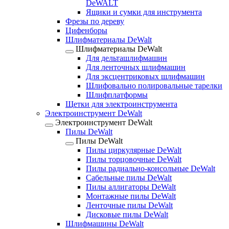
DeWALT
Ящики и сумки для инструмента
Фрезы по дереву
Цифенборы
Шлифматериалы DeWalt
Шлифматериалы DeWalt
Для дельташлифмашин
Для ленточных шлифмашин
Для эксцентриковых шлифмашин
Шлифовально полировальные тарелки
Шлифплатформы
Щетки для электроинструмента
Электроинструмент DeWalt
Электроинструмент DeWalt
Пилы DeWalt
Пилы DeWalt
Пилы циркулярные DeWalt
Пилы торцовочные DeWalt
Пилы радиально-консольные DeWalt
Сабельные пилы DeWalt
Пилы аллигаторы DeWalt
Монтажные пилы DeWalt
Ленточные пилы DeWalt
Дисковые пилы DeWalt
Шлифмашины DeWalt