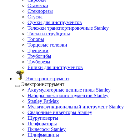
Стамески
Стеклорезы
Стусла
Сумки для инструментов
Тележки транспортировочные Stanley
Тиски и струбцины
Топоры
Торцевые головки
Трещетки
Трубогибы
Труборезы
Ящики для инструментов
Электроинструмент
Электроинструмент
Аккумуляторные цепные пилы Stanley
Наборы электроинструментов Stanley
Stanley FatMax
Мультифункциональный инструмент Stanley
Сварочные инверторы Stanley
Шуруповерты
Перфораторы
Пылесосы Stanley
Шлифмашины