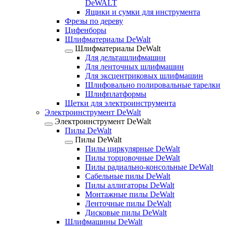
DeWALT
Ящики и сумки для инструмента
Фрезы по дереву
Цифенборы
Шлифматериалы DeWalt
Шлифматериалы DeWalt
Для дельташлифмашин
Для ленточных шлифмашин
Для эксцентриковых шлифмашин
Шлифовально полировальные тарелки
Шлифплатформы
Щетки для электроинструмента
Электроинструмент DeWalt
Электроинструмент DeWalt
Пилы DeWalt
Пилы DeWalt
Пилы циркулярные DeWalt
Пилы торцовочные DeWalt
Пилы радиально-консольные DeWalt
Сабельные пилы DeWalt
Пилы аллигаторы DeWalt
Монтажные пилы DeWalt
Ленточные пилы DeWalt
Дисковые пилы DeWalt
Шлифмашины DeWalt