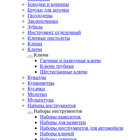
Бородки и кернеры
Бруски для заточки
Гвоздодеры
Заклепочники
Зубила
Инструмент отделочный
Клеевые пистолеты
Клещи
Ключи
Ключи
Гаечные и разводные ключи
Ключи трубные
Шестигранные ключи
Кувалды
Курвиметры
Кусачки
Молотки
Мультитулы
Наборы инструментов
Наборы инструментов
Наборы выколоток
Наборы для разметки
Наборы инструментов для автомобиля
Наборы ключей
Наборы отверток