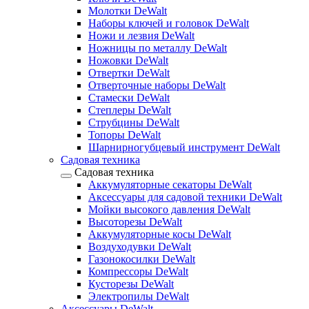
Молотки DeWalt
Наборы ключей и головок DeWalt
Ножи и лезвия DeWalt
Ножницы по металлу DeWalt
Ножовки DeWalt
Отвертки DeWalt
Отверточные наборы DeWalt
Стамески DeWalt
Степлеры DeWalt
Струбцины DeWalt
Топоры DeWalt
Шарнирногубцевый инструмент DeWalt
Садовая техника
Садовая техника
Аккумуляторные секаторы DeWalt
Аксессуары для садовой техники DeWalt
Мойки высокого давления DeWalt
Высоторезы DeWalt
Аккумуляторные косы DeWalt
Воздуходувки DeWalt
Газонокосилки DeWalt
Компрессоры DeWalt
Кусторезы DeWalt
Электропилы DeWalt
Аксессуары DeWalt