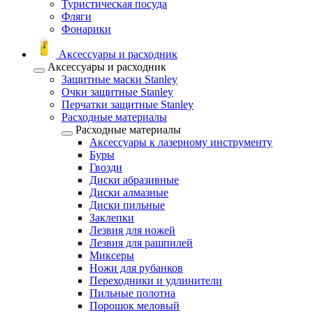
Туристическая посуда
Фляги
Фонарики
Аксессуары и расходник
Аксессуары и расходник
Защитные маски Stanley
Очки защитные Stanley
Перчатки защитные Stanley
Расходные материалы
Расходные материалы
Аксессуары к лазерному инструменту
Буры
Гвозди
Диски абразивные
Диски алмазные
Диски пильные
Заклепки
Лезвия для ножей
Лезвия для рашпилей
Миксеры
Ножи для рубанков
Переходники и удлинители
Пильные полотна
Порошок меловый