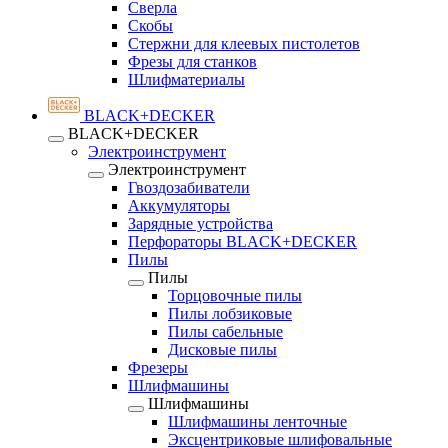
Сверла
Скобы
Стержни для клеевых пистолетов
Фрезы для станков
Шлифматериалы
BLACK+DECKER
BLACK+DECKER
Электроинструмент
Электроинструмент
Гвоздозабиватели
Аккумуляторы
Зарядные устройства
Перфораторы BLACK+DECKER
Пилы
Пилы
Торцовочные пилы
Пилы лобзиковые
Пилы сабельные
Дисковые пилы
Фрезеры
Шлифмашины
Шлифмашины
Шлифмашины ленточные
Эксцентриковые шлифовальные