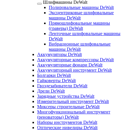
Шлифмашины DeWalt
Полировальные машины DeWalt
Эксцентриковые шлифовальные
машины DeWalt
Прямошлифовальные машины
(граверы) DeWalt
Ленточные шлифовальные машины
DeWalt
Вибрационные шлифовальные
машины DeWalt
Аккумуляторы DeWalt
Аккумуляторные компрессоры DeWalt
Аккумуляторные фонари DeWalt
Аккумуляторный инструмент DeWalt
Болгарки DeWalt
Гайковерты DeWalt
Гвоздезабиватели DeWalt
Дрели DeWalt
Зарядные устройства DeWalt
Измерительный инструмент DeWalt
Миксеры строительные DeWalt
Многофункциональный инструмент
(реноваторы) DeWalt
Наборы инструментов DeWalt
Оптические нивелиры DeWalt