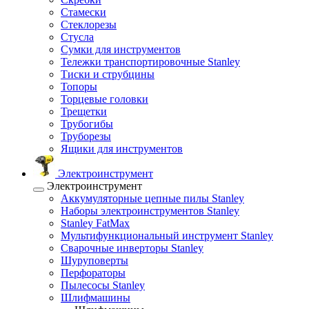
Стамески
Стеклорезы
Стусла
Сумки для инструментов
Тележки транспортировочные Stanley
Тиски и струбцины
Топоры
Торцевые головки
Трещетки
Трубогибы
Труборезы
Ящики для инструментов
Электроинструмент
Электроинструмент
Аккумуляторные цепные пилы Stanley
Наборы электроинструментов Stanley
Stanley FatMax
Мультифункциональный инструмент Stanley
Сварочные инверторы Stanley
Шуруповерты
Перфораторы
Пылесосы Stanley
Шлифмашины