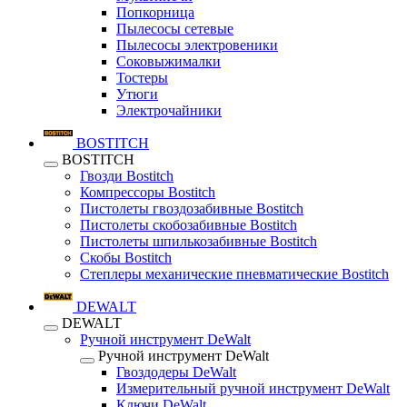
Попкорница
Пылесосы сетевые
Пылесосы электровеники
Соковыжималки
Тостеры
Утюги
Электрочайники
BOSTITCH
BOSTITCH
Гвозди Bostitch
Компрессоры Bostitch
Пистолеты гвоздозабивные Bostitch
Пистолеты скобозабивные Bostitch
Пистолеты шпилькозабивные Bostitch
Скобы Bostitch
Степлеры механические пневматические Bostitch
DEWALT
DEWALT
Ручной инструмент DeWalt
Ручной инструмент DeWalt
Гвоздодеры DeWalt
Измерительный ручной инструмент DeWalt
Ключи DeWalt