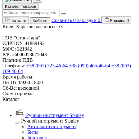
Каталог товаров
Сравнить
0
Закладки
0
Каталог
Кабинет
Корзина
0
Киев, Харьковское шоссе 53
ТОВ "Стан-Гард"
ЄДРПОУ: 41889192
МФО: 321842
Р/Р: 26006053025043
Платник ПДВ
Телефоны:
+38 (067) 723-46-64
+38 (099) 465-46-64
+38 (063)
169-46-64
Время работы:
Пн-Пт: 09:00-18:00
Сб-Вс: выходной
Схема проезда:
Каталог
Ручной инструмент Stanley
Ручной инструмент Stanley
Авто-мото инструмент
Биты
Болторезы