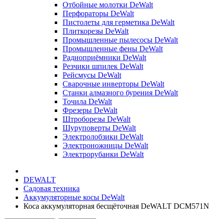
Отбойные молотки DeWalt
Перфораторы DeWalt
Пистолеты для герметика DeWalt
Плиткорезы DeWalt
Промышленные пылесосы DeWalt
Промышленные фены DeWalt
Радиоприёмники DeWalt
Резчики шпилек DeWalt
Рейсмусы DeWalt
Сварочные инверторы DeWalt
Станки алмазного бурения DeWalt
Точила DeWalt
Фрезеры DeWalt
Штроборезы DeWalt
Шуруповерты DeWalt
Электролобзики DeWalt
Электроножницы DeWalt
Электрорубанки DeWalt
DEWALT
Садовая техника
Аккумуляторные косы DeWalt
Коса аккумуляторная бесщёточная DeWALT DCM571N