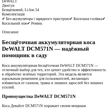
DeWALT
Двигун
Безщітковий, Li-Ion 54
Комплектація
✔ Без акумулятора і зарядного пристрою✔ Косильна голівка✔
Косильний ніж✔ Ремінь
Описание
Бесщёточная аккумуляторная коса
DeWALT DCM571N — надёжный
помощник в саду
Коса аккумуляторная бесщёточная DeWALT DCM571N —
отличный выбор для тех, кто ценит удобство и эффективность
в обработке зелёных территорий. Эта модель является
идеальным решением для пользователей, желающих
избавиться от газонов, травы и лишних зарослей без лишних
усилий.
Преимущества DeWALT DCM571N
Коса Девайлт DCM571N поражает своим мощным