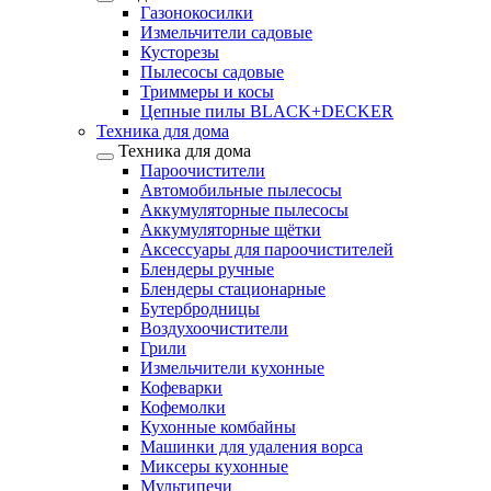
Газонокосилки
Измельчители садовые
Кусторезы
Пылесосы садовые
Триммеры и косы
Цепные пилы BLACK+DECKER
Техника для дома
Техника для дома
Пароочистители
Автомобильные пылесосы
Аккумуляторные пылесосы
Аккумуляторные щётки
Аксессуары для пароочистителей
Блендеры ручные
Блендеры стационарные
Бутербродницы
Воздухоочистители
Грили
Измельчители кухонные
Кофеварки
Кофемолки
Кухонные комбайны
Машинки для удаления ворса
Миксеры кухонные
Мультипечи