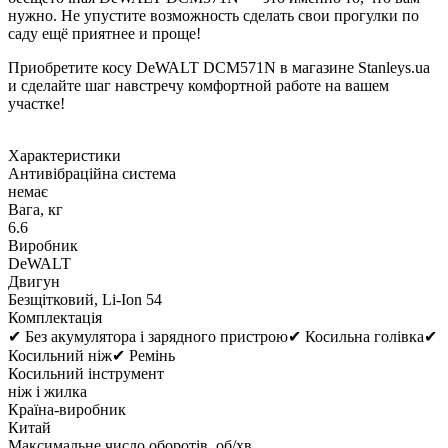
нужно. Не упустите возможность сделать свои прогулки по
саду ещё приятнее и проще!
Приобретите косу DeWALT DCM571N в магазине Stanleys.ua
и сделайте шаг навстречу комфортной работе на вашем
участке!
Характеристики
Антивібраційна система
немає
Вага, кг
6.6
Виробник
DeWALT
Двигун
Безщітковий, Li-Ion 54
Комплектація
✔ Без акумулятора і зарядного пристрою✔ Косильна голівка✔
Косильний ніж✔ Ремінь
Косильний інструмент
ніж і жилка
Країна-виробник
Китай
Максимальне число оборотів, об/хв