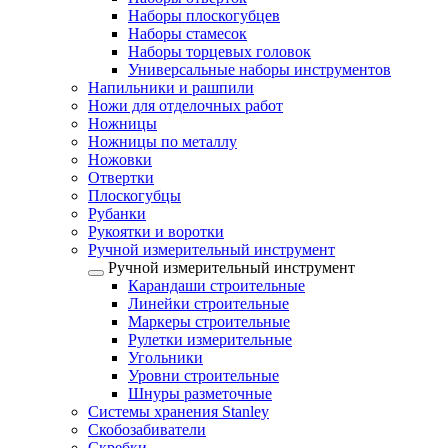
Наборы плоскогубцев
Наборы стамесок
Наборы торцевых головок
Универсальные наборы инструментов
Напильники и рашпили
Ножи для отделочных работ
Ножницы
Ножницы по металлу
Ножовки
Отвертки
Плоскогубцы
Рубанки
Рукоятки и воротки
Ручной измерительный инструмент
Ручной измерительный инструмент
Карандаши строительные
Линейки строительные
Маркеры строительные
Рулетки измерительные
Угольники
Уровни строительные
Шнуры разметочные
Системы хранения Stanley
Скобозабиватели
Скребки