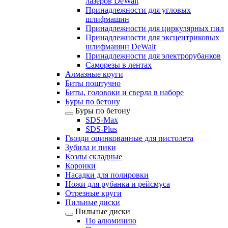
лазеров DeWalt
Принадлежности для угловых
шлифмашин
Принадлежности для циркулярных пил
Принадлежности для эксцентриковых
шлифмашин DeWalt
Принадлежности для электрорубанков
Саморезы в лентах
Алмазные круги
Биты поштучно
Биты, головоки и сверла в наборе
Буры по бетону
Буры по бетону
SDS-Max
SDS-Plus
Гвозди оцинкованные для пистолета
Зубила и пики
Козлы складные
Коронки
Насадки для полировки
Ножи для рубанка и рейсмуса
Отрезные круги
Пильные диски
Пильные диски
По алюминию