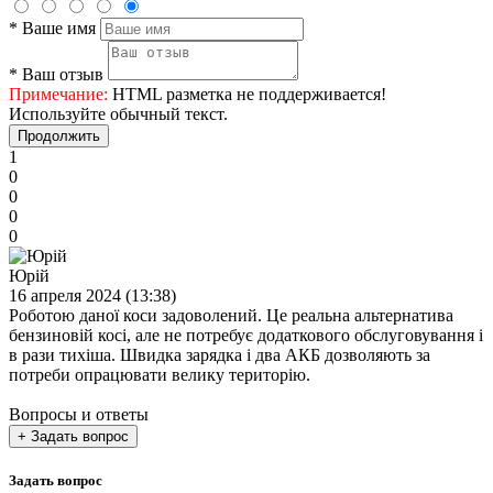
*
Ваше имя
*
Ваш отзыв
Примечание:
HTML разметка не поддерживается!
Используйте обычный текст.
Продолжить
1
0
0
0
0
Юрій
16 апреля 2024 (13:38)
Роботою даної коси задоволений. Це реальна альтернатива
бензиновій косі, але не потребує додаткового обслуговування і
в рази тихіша. Швидка зарядка і два АКБ дозволяють за
потреби опрацювати велику територію.
Вопросы и ответы
+ Задать вопрос
Задать вопрос