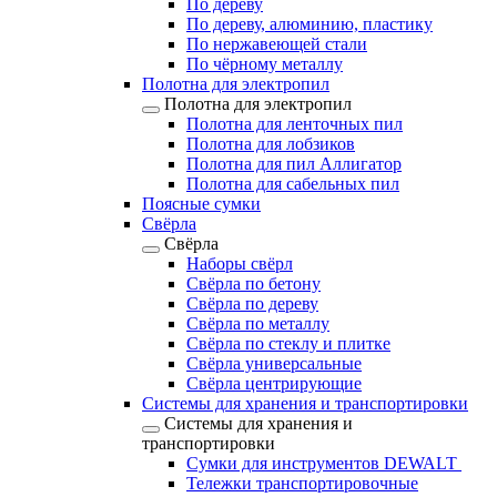
По дереву
По дереву, алюминию, пластику
По нержавеющей стали
По чёрному металлу
Полотна для электропил
Полотна для электропил
Полотна для ленточных пил
Полотна для лобзиков
Полотна для пил Аллигатор
Полотна для сабельных пил
Поясные сумки
Свёрла
Свёрла
Наборы свёрл
Свёрла по бетону
Свёрла по дереву
Свёрла по металлу
Свёрла по стеклу и плитке
Свёрла универсальные
Свёрла центрирующие
Системы для хранения и транспортировки
Системы для хранения и
транспортировки
Сумки для инструментов DEWALT
Тележки транспортировочные