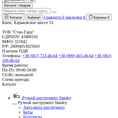
Каталог товаров
Сравнить
0
Закладки
0
Каталог
Кабинет
Корзина
0
Киев, Харьковское шоссе 53
ТОВ "Стан-Гард"
ЄДРПОУ: 41889192
МФО: 321842
Р/Р: 26006053025043
Платник ПДВ
Телефоны:
+38 (067) 723-46-64
+38 (099) 465-46-64
+38 (063)
169-46-64
Время работы:
Пн-Пт: 09:00-18:00
Сб-Вс: выходной
Схема проезда:
Каталог
Ручной инструмент Stanley
Ручной инструмент Stanley
Авто-мото инструмент
Биты
Болторезы