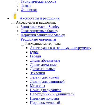
Туристическая посуда
Фляги
Фонарики
Аксессуары и расходник
Аксессуары и расходник
Защитные маски Stanley
Очки защитные Stanley
Перчатки защитные Stanley
Расходные материалы
Расходные материалы
Аксессуары к лазерному инструменту
Буры
Гвозди
Диски абразивные
Диски алмазные
Диски пильные
Заклепки
Лезвия для ножей
Лезвия для рашпилей
Миксеры
Ножи для рубанков
Переходники и удлинители
Пильные полотна
Порошок меловый