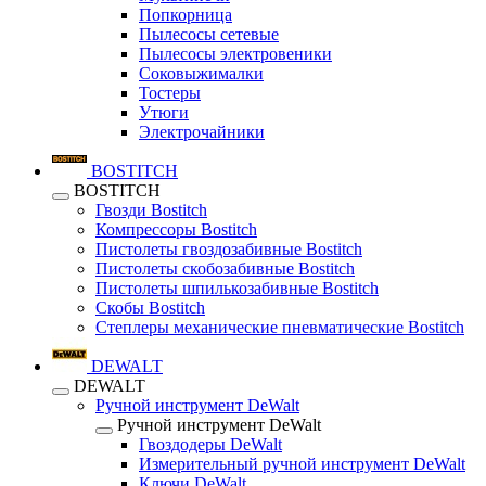
Попкорница
Пылесосы сетевые
Пылесосы электровеники
Соковыжималки
Тостеры
Утюги
Электрочайники
BOSTITCH
BOSTITCH
Гвозди Bostitch
Компрессоры Bostitch
Пистолеты гвоздозабивные Bostitch
Пистолеты скобозабивные Bostitch
Пистолеты шпилькозабивные Bostitch
Скобы Bostitch
Степлеры механические пневматические Bostitch
DEWALT
DEWALT
Ручной инструмент DeWalt
Ручной инструмент DeWalt
Гвоздодеры DeWalt
Измерительный ручной инструмент DeWalt
Ключи DeWalt