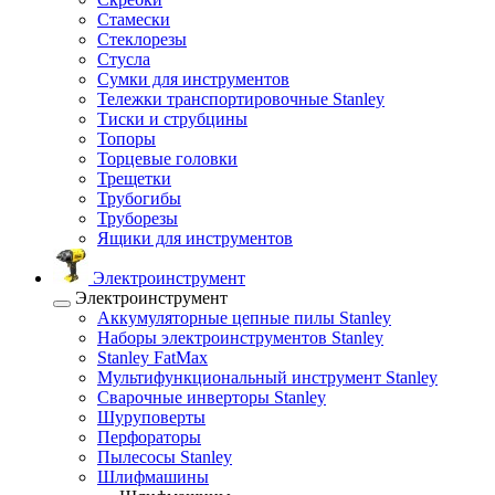
Стамески
Стеклорезы
Стусла
Сумки для инструментов
Тележки транспортировочные Stanley
Тиски и струбцины
Топоры
Торцевые головки
Трещетки
Трубогибы
Труборезы
Ящики для инструментов
Электроинструмент
Электроинструмент
Аккумуляторные цепные пилы Stanley
Наборы электроинструментов Stanley
Stanley FatMax
Мультифункциональный инструмент Stanley
Сварочные инверторы Stanley
Шуруповерты
Перфораторы
Пылесосы Stanley
Шлифмашины