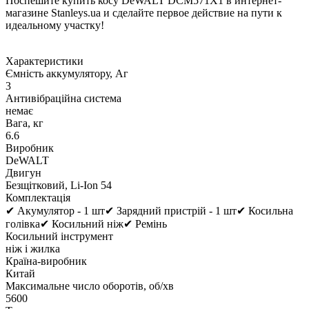
Поспешите купить косу DeWALT DCM571X1 в интернет-
магазине Stanleys.ua и сделайте первое действие на пути к
идеальному участку!
Характеристики
Ємність аккумулятору, Аг
3
Антивібраційна система
немає
Вага, кг
6.6
Виробник
DeWALT
Двигун
Безщітковий, Li-Ion 54
Комплектація
✔ Акумулятор - 1 шт✔ Зарядний пристрій - 1 шт✔ Косильна
голівка✔ Косильний ніж✔ Ремінь
Косильний інструмент
ніж і жилка
Країна-виробник
Китай
Максимальне число оборотів, об/хв
5600