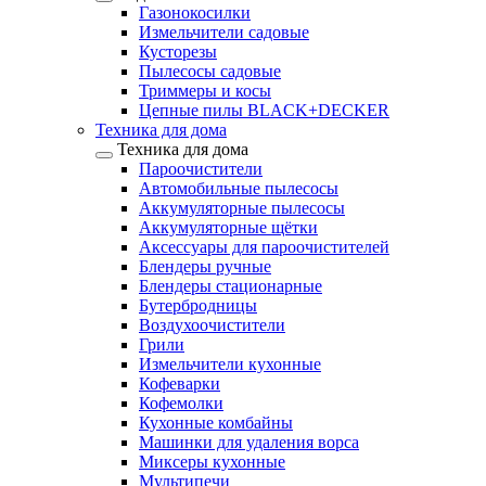
Газонокосилки
Измельчители садовые
Кусторезы
Пылесосы садовые
Триммеры и косы
Цепные пилы BLACK+DECKER
Техника для дома
Техника для дома
Пароочистители
Автомобильные пылесосы
Аккумуляторные пылесосы
Аккумуляторные щётки
Аксессуары для пароочистителей
Блендеры ручные
Блендеры стационарные
Бутербродницы
Воздухоочистители
Грили
Измельчители кухонные
Кофеварки
Кофемолки
Кухонные комбайны
Машинки для удаления ворса
Миксеры кухонные
Мультипечи