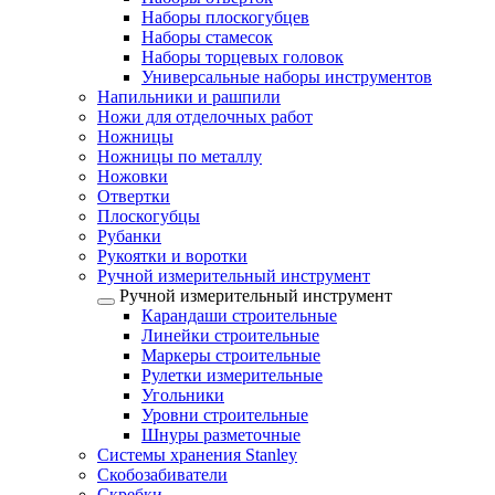
Наборы плоскогубцев
Наборы стамесок
Наборы торцевых головок
Универсальные наборы инструментов
Напильники и рашпили
Ножи для отделочных работ
Ножницы
Ножницы по металлу
Ножовки
Отвертки
Плоскогубцы
Рубанки
Рукоятки и воротки
Ручной измерительный инструмент
Ручной измерительный инструмент
Карандаши строительные
Линейки строительные
Маркеры строительные
Рулетки измерительные
Угольники
Уровни строительные
Шнуры разметочные
Системы хранения Stanley
Скобозабиватели
Скребки