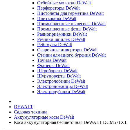
Отбойные молотки DeWalt
Перфораторы DeWalt
Пистолеты для герметика DeWalt
Плиткорезы DeWalt
Промышленные пылесосы DeWalt
Промышленные фены DeWalt
Радиоприёмники DeWalt
Резчики шпилек DeWalt
Рейсмусы DeWalt
Сварочные инверторы DeWalt
Станки алмазного бурения DeWalt
Точила DeWalt
Фрезеры DeWalt
Штроборезы DeWalt
Шуруповерты DeWalt
Электролобзики DeWalt
Электроножницы DeWalt
Электрорубанки DeWalt
DEWALT
Садовая техника
Аккумуляторные косы DeWalt
Коса аккумуляторная бесщёточная DeWALT DCM571X1