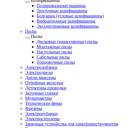
Шлифмашины
Полировальные машины
Ленточные шлифмашины
Болгарки (угловые шлифмашины)
Вибрационные шлифмашины
Эксцентриковые шлифмашины
Пилы
Пилы
Дисковые (циркулярные) пилы
Монтажные пилы
Настольные пилы
Сабельные пилы
Торцовочные пилы
Электролобзики
Электродрели
Дрели-миксеры
Отбойные молотки
Детекторы проводки
Заточные станки
Мультиметры
Технические фены
Фрезеры
Электрорубанки
Электростеплеры
Зарядные устройства для электроинструментов