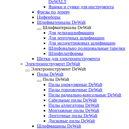
DeWALT
Ящики и сумки для инструмента
Фрезы по дереву
Цифенборы
Шлифматериалы DeWalt
Шлифматериалы DeWalt
Для дельташлифмашин
Для ленточных шлифмашин
Для эксцентриковых шлифмашин
Шлифовально полировальные тарелки
Шлифплатформы
Щетки для электроинструмента
Электроинструмент DeWalt
Электроинструмент DeWalt
Пилы DeWalt
Пилы DeWalt
Пилы циркулярные DeWalt
Пилы торцовочные DeWalt
Пилы радиально-консольные DeWalt
Сабельные пилы DeWalt
Пилы аллигаторы DeWalt
Монтажные пилы DeWalt
Ленточные пилы DeWalt
Дисковые пилы DeWalt
Шлифмашины DeWalt