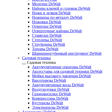
Молотки DeWalt
Наборы ключей и головок DeWalt
Ножи и лезвия DeWalt
Ножницы по металлу DeWalt
Ножовки DeWalt
Отвертки DeWalt
Отверточные наборы DeWalt
Стамески DeWalt
Степлеры DeWalt
Струбцины DeWalt
Топоры DeWalt
Шарнирногубцевый инструмент DeWalt
Садовая техника
Садовая техника
Аккумуляторные секаторы DeWalt
Аксессуары для садовой техники DeWalt
Мойки высокого давления DeWalt
Высоторезы DeWalt
Аккумуляторные косы DeWalt
Воздуходувки DeWalt
Газонокосилки DeWalt
Компрессоры DeWalt
Кусторезы DeWalt
Электропилы DeWalt
Аксессуары DeWalt