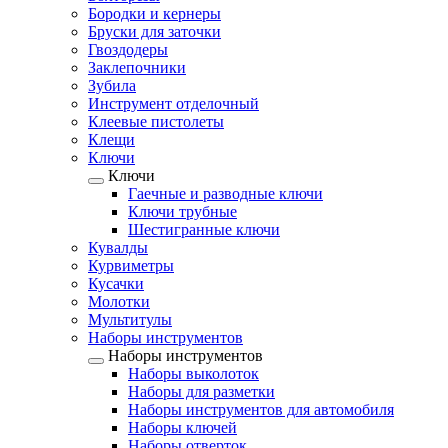
Бородки и кернеры
Бруски для заточки
Гвоздодеры
Заклепочники
Зубила
Инструмент отделочный
Клеевые пистолеты
Клещи
Ключи
Ключи
Гаечные и разводные ключи
Ключи трубные
Шестигранные ключи
Кувалды
Курвиметры
Кусачки
Молотки
Мультитулы
Наборы инструментов
Наборы инструментов
Наборы выколоток
Наборы для разметки
Наборы инструментов для автомобиля
Наборы ключей
Наборы отверток