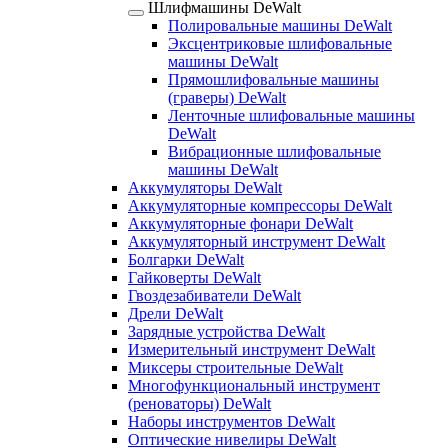
Шлифмашины DeWalt
Полировальные машины DeWalt
Эксцентриковые шлифовальные
машины DeWalt
Прямошлифовальные машины
(граверы) DeWalt
Ленточные шлифовальные машины
DeWalt
Вибрационные шлифовальные
машины DeWalt
Аккумуляторы DeWalt
Аккумуляторные компрессоры DeWalt
Аккумуляторные фонари DeWalt
Аккумуляторный инструмент DeWalt
Болгарки DeWalt
Гайковерты DeWalt
Гвоздезабиватели DeWalt
Дрели DeWalt
Зарядные устройства DeWalt
Измерительный инструмент DeWalt
Миксеры строительные DeWalt
Многофункциональный инструмент
(реноваторы) DeWalt
Наборы инструментов DeWalt
Оптические нивелиры DeWalt