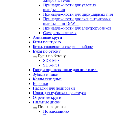
лазеров DeWalt
Принадлежности для угловых
шлифмашин
Принадлежности для циркулярных пил
Принадлежности для эксцентриковых
шлифмашин DeWalt
Принадлежности для электрорубанков
Саморезы в лентах
Алмазные круги
Биты поштучно
Биты, головоки и сверла в наборе
Буры по бетону
Буры по бетону
SDS-Max
SDS-Plus
Гвозди оцинкованные для пистолета
Зубила и пики
Козлы складные
Коронки
Насадки для полировки
Ножи для рубанка и рейсмуса
Отрезные круги
Пильные диски
Пильные диски
По алюминию