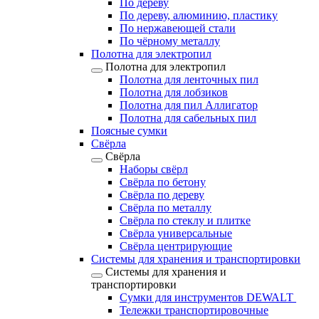
По дереву
По дереву, алюминию, пластику
По нержавеющей стали
По чёрному металлу
Полотна для электропил
Полотна для электропил
Полотна для ленточных пил
Полотна для лобзиков
Полотна для пил Аллигатор
Полотна для сабельных пил
Поясные сумки
Свёрла
Свёрла
Наборы свёрл
Свёрла по бетону
Свёрла по дереву
Свёрла по металлу
Свёрла по стеклу и плитке
Свёрла универсальные
Свёрла центрирующие
Системы для хранения и транспортировки
Системы для хранения и
транспортировки
Сумки для инструментов DEWALT
Тележки транспортировочные