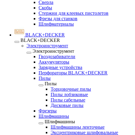
Сверла
Скобы
Стержни для клеевых пистолетов
Фрезы для станков
Шлифматериалы
BLACK+DECKER
BLACK+DECKER
Электроинструмент
Электроинструмент
Гвоздозабиватели
Аккумуляторы
Зарядные устройства
Перфораторы BLACK+DECKER
Пилы
Пилы
Торцовочные пилы
Пилы лобзиковые
Пилы сабельные
Дисковые пилы
Фрезеры
Шлифмашины
Шлифмашины
Шлифмашины ленточные
Эксцентриковые шлифовальные