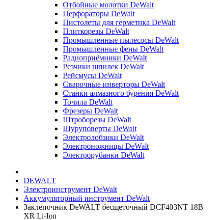
Отбойные молотки DeWalt
Перфораторы DeWalt
Пистолеты для герметика DeWalt
Плиткорезы DeWalt
Промышленные пылесосы DeWalt
Промышленные фены DeWalt
Радиоприёмники DeWalt
Резчики шпилек DeWalt
Рейсмусы DeWalt
Сварочные инверторы DeWalt
Станки алмазного бурения DeWalt
Точила DeWalt
Фрезеры DeWalt
Штроборезы DeWalt
Шуруповерты DeWalt
Электролобзики DeWalt
Электроножницы DeWalt
Электрорубанки DeWalt
DEWALT
Электроинструмент DeWalt
Аккумуляторный инструмент DeWalt
Заклепочник DeWALT бесщеточный DCF403NT 18В
XR Li-Ion