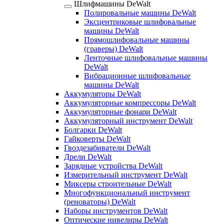
Шлифмашины DeWalt
Полировальные машины DeWalt
Эксцентриковые шлифовальные
машины DeWalt
Прямошлифовальные машины
(граверы) DeWalt
Ленточные шлифовальные машины
DeWalt
Вибрационные шлифовальные
машины DeWalt
Аккумуляторы DeWalt
Аккумуляторные компрессоры DeWalt
Аккумуляторные фонари DeWalt
Аккумуляторный инструмент DeWalt
Болгарки DeWalt
Гайковерты DeWalt
Гвоздезабиватели DeWalt
Дрели DeWalt
Зарядные устройства DeWalt
Измерительный инструмент DeWalt
Миксеры строительные DeWalt
Многофункциональный инструмент
(реноваторы) DeWalt
Наборы инструментов DeWalt
Оптические нивелиры DeWalt