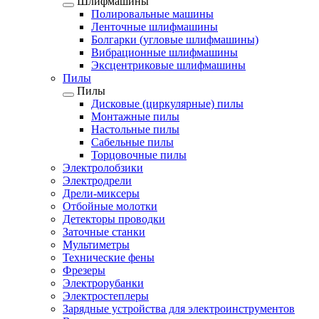
Шлифмашины
Полировальные машины
Ленточные шлифмашины
Болгарки (угловые шлифмашины)
Вибрационные шлифмашины
Эксцентриковые шлифмашины
Пилы
Пилы
Дисковые (циркулярные) пилы
Монтажные пилы
Настольные пилы
Сабельные пилы
Торцовочные пилы
Электролобзики
Электродрели
Дрели-миксеры
Отбойные молотки
Детекторы проводки
Заточные станки
Мультиметры
Технические фены
Фрезеры
Электрорубанки
Электростеплеры
Зарядные устройства для электроинструментов