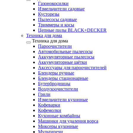
Газонокосилки
Измельчители садовые
Кусторезы
Пылесосы садовые
Триммеры и косы
Цепные пилы BLACK+DECKER
Техника для дома
Техника для дома
Пароочистители
Автомобильные пылесосы
Аккумуляторные пылесосы
Аккумуляторные щётки
Аксессуары для пароочистителей
Блендеры ручные
Блендеры стационарные
Бутербродницы
Воздухоочистители
Грили
Измельчители кухонные
Кофеварки
Кофемолки
Кухонные комбайны
Машинки для удаления ворса
Миксеры кухонные
Мультипечи