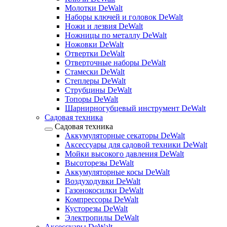
Молотки DeWalt
Наборы ключей и головок DeWalt
Ножи и лезвия DeWalt
Ножницы по металлу DeWalt
Ножовки DeWalt
Отвертки DeWalt
Отверточные наборы DeWalt
Стамески DeWalt
Степлеры DeWalt
Струбцины DeWalt
Топоры DeWalt
Шарнирногубцевый инструмент DeWalt
Садовая техника
Садовая техника
Аккумуляторные секаторы DeWalt
Аксессуары для садовой техники DeWalt
Мойки высокого давления DeWalt
Высоторезы DeWalt
Аккумуляторные косы DeWalt
Воздуходувки DeWalt
Газонокосилки DeWalt
Компрессоры DeWalt
Кусторезы DeWalt
Электропилы DeWalt
Аксессуары DeWalt