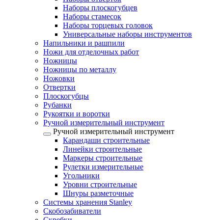
Наборы плоскогубцев
Наборы стамесок
Наборы торцевых головок
Универсальные наборы инструментов
Напильники и рашпили
Ножи для отделочных работ
Ножницы
Ножницы по металлу
Ножовки
Отвертки
Плоскогубцы
Рубанки
Рукоятки и воротки
Ручной измерительный инструмент
Ручной измерительный инструмент
Карандаши строительные
Линейки строительные
Маркеры строительные
Рулетки измерительные
Угольники
Уровни строительные
Шнуры разметочные
Системы хранения Stanley
Скобозабиватели
Скребки