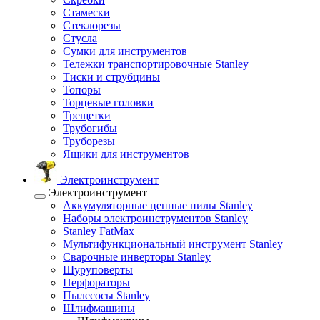
Стамески
Стеклорезы
Стусла
Сумки для инструментов
Тележки транспортировочные Stanley
Тиски и струбцины
Топоры
Торцевые головки
Трещетки
Трубогибы
Труборезы
Ящики для инструментов
Электроинструмент
Электроинструмент
Аккумуляторные цепные пилы Stanley
Наборы электроинструментов Stanley
Stanley FatMax
Мультифункциональный инструмент Stanley
Сварочные инверторы Stanley
Шуруповерты
Перфораторы
Пылесосы Stanley
Шлифмашины