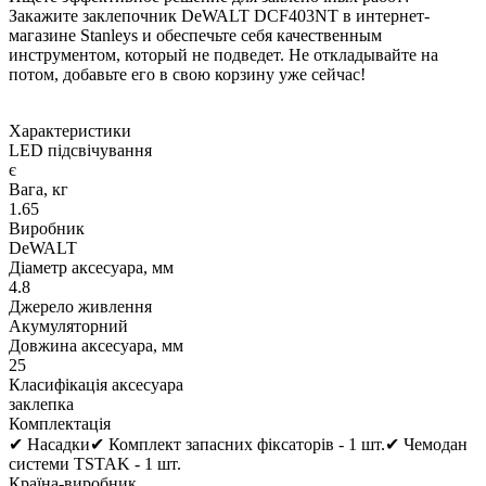
Закажите заклепочник DeWALT DCF403NT в интернет-
магазине Stanleys и обеспечьте себя качественным
инструментом, который не подведет. Не откладывайте на
потом, добавьте его в свою корзину уже сейчас!
Характеристики
LED підсвічування
є
Вага, кг
1.65
Виробник
DeWALT
Діаметр аксесуара, мм
4.8
Джерело живлення
Акумуляторний
Довжина аксесуара, мм
25
Класифікація аксесуара
заклепка
Комплектація
✔ Насадки✔ Комплект запасних фіксаторів - 1 шт.✔ Чемодан
системи TSTAK - 1 шт.
Країна-виробник