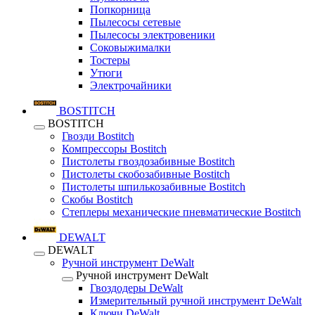
Попкорница
Пылесосы сетевые
Пылесосы электровеники
Соковыжималки
Тостеры
Утюги
Электрочайники
BOSTITCH
BOSTITCH
Гвозди Bostitch
Компрессоры Bostitch
Пистолеты гвоздозабивные Bostitch
Пистолеты скобозабивные Bostitch
Пистолеты шпилькозабивные Bostitch
Скобы Bostitch
Степлеры механические пневматические Bostitch
DEWALT
DEWALT
Ручной инструмент DeWalt
Ручной инструмент DeWalt
Гвоздодеры DeWalt
Измерительный ручной инструмент DeWalt
Ключи DeWalt