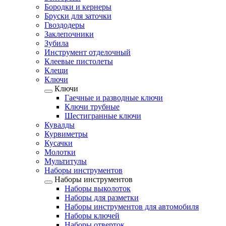
Бородки и кернеры
Бруски для заточки
Гвоздодеры
Заклепочники
Зубила
Инструмент отделочный
Клеевые пистолеты
Клещи
Ключи
Ключи
Гаечные и разводные ключи
Ключи трубные
Шестигранные ключи
Кувалды
Курвиметры
Кусачки
Молотки
Мультитулы
Наборы инструментов
Наборы инструментов
Наборы выколоток
Наборы для разметки
Наборы инструментов для автомобиля
Наборы ключей
Наборы отверток