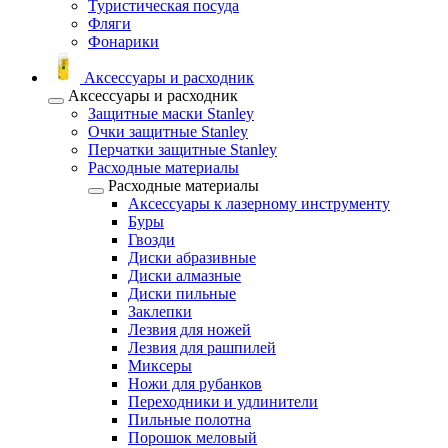
Туристическая посуда
Фляги
Фонарики
Аксессуары и расходник
Аксессуары и расходник
Защитные маски Stanley
Очки защитные Stanley
Перчатки защитные Stanley
Расходные материалы
Расходные материалы
Аксессуары к лазерному инструменту
Буры
Гвозди
Диски абразивные
Диски алмазные
Диски пильные
Заклепки
Лезвия для ножей
Лезвия для рашпилей
Миксеры
Ножи для рубанков
Переходники и удлинители
Пильные полотна
Порошок меловый