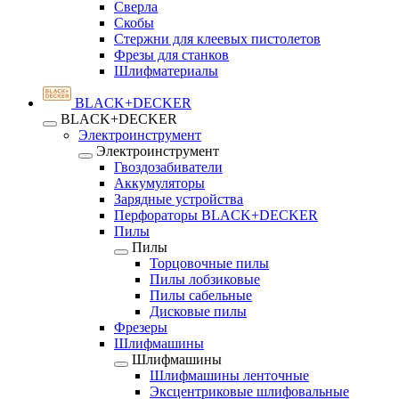
Сверла
Скобы
Стержни для клеевых пистолетов
Фрезы для станков
Шлифматериалы
BLACK+DECKER
BLACK+DECKER
Электроинструмент
Электроинструмент
Гвоздозабиватели
Аккумуляторы
Зарядные устройства
Перфораторы BLACK+DECKER
Пилы
Пилы
Торцовочные пилы
Пилы лобзиковые
Пилы сабельные
Дисковые пилы
Фрезеры
Шлифмашины
Шлифмашины
Шлифмашины ленточные
Эксцентриковые шлифовальные