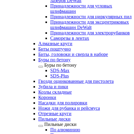
лазеров DeWalt
Принадлежности для угловых
шлифмашин
Принадлежности для циркулярных пил
Принадлежности для эксцентриковых
шлифмашин DeWalt
Принадлежности для электрорубанков
Саморезы в лентах
Алмазные круги
Биты поштучно
Биты, головоки и сверла в наборе
Буры по бетону
Буры по бетону
SDS-Max
SDS-Plus
Гвозди оцинкованные для пистолета
Зубила и пики
Козлы складные
Коронки
Насадки для полировки
Ножи для рубанка и рейсмуса
Отрезные круги
Пильные диски
Пильные диски
По алюминию