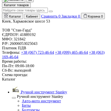
Каталог товаров
Сравнить
0
Закладки
0
Каталог
Кабинет
Корзина
0
Киев, Харьковское шоссе 53
ТОВ "Стан-Гард"
ЄДРПОУ: 41889192
МФО: 321842
Р/Р: 26006053025043
Платник ПДВ
Телефоны:
+38 (067) 723-46-64
+38 (099) 465-46-64
+38 (063)
169-46-64
Время работы:
Пн-Пт: 09:00-18:00
Сб-Вс: выходной
Схема проезда:
Каталог
Ручной инструмент Stanley
Ручной инструмент Stanley
Авто-мото инструмент
Биты
Болторезы