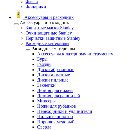
Фляги
Фонарики
Аксессуары и расходник
Аксессуары и расходник
Защитные маски Stanley
Очки защитные Stanley
Перчатки защитные Stanley
Расходные материалы
Расходные материалы
Аксессуары к лазерному инструменту
Буры
Гвозди
Диски абразивные
Диски алмазные
Диски пильные
Заклепки
Лезвия для ножей
Лезвия для рашпилей
Миксеры
Ножи для рубанков
Переходники и удлинители
Пильные полотна
Порошок меловый
Сверла