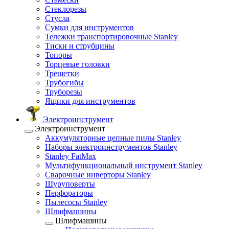
Стеклорезы
Стусла
Сумки для инструментов
Тележки транспортировочные Stanley
Тиски и струбцины
Топоры
Торцевые головки
Трещетки
Трубогибы
Труборезы
Ящики для инструментов
Электроинструмент
Электроинструмент
Аккумуляторные цепные пилы Stanley
Наборы электроинструментов Stanley
Stanley FatMax
Мультифункциональный инструмент Stanley
Сварочные инверторы Stanley
Шуруповерты
Перфораторы
Пылесосы Stanley
Шлифмашины
Шлифмашины