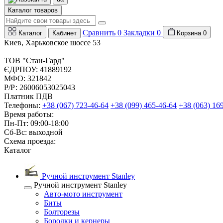
Каталог товаров
Сравнить
0
Закладки
0
Каталог
Кабинет
Корзина
0
Киев, Харьковское шоссе 53
ТОВ "Стан-Гард"
ЄДРПОУ: 41889192
МФО: 321842
Р/Р: 26006053025043
Платник ПДВ
Телефоны:
+38 (067) 723-46-64
+38 (099) 465-46-64
+38 (063) 16
Время работы:
Пн-Пт: 09:00-18:00
Сб-Вс: выходной
Схема проезда:
Каталог
Ручной инструмент Stanley
Ручной инструмент Stanley
Авто-мото инструмент
Биты
Болторезы
Бородки и кернеры