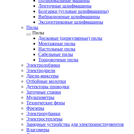
Полировальные машины
Ленточные шлифмашины
Болгарки (угловые шлифмашины)
Вибрационные шлифмашины
Эксцентриковые шлифмашины
Пилы
Пилы
Дисковые (циркулярные) пилы
Монтажные пилы
Настольные пилы
Сабельные пилы
Торцовочные пилы
Электролобзики
Электродрели
Дрели-миксеры
Отбойные молотки
Детекторы проводки
Заточные станки
Мультиметры
Технические фены
Фрезеры
Электрорубанки
Электростеплеры
Зарядные устройства для электроинструментов
Влагомеры