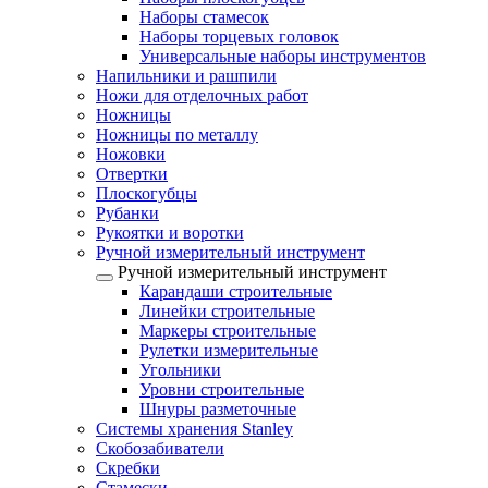
Наборы стамесок
Наборы торцевых головок
Универсальные наборы инструментов
Напильники и рашпили
Ножи для отделочных работ
Ножницы
Ножницы по металлу
Ножовки
Отвертки
Плоскогубцы
Рубанки
Рукоятки и воротки
Ручной измерительный инструмент
Ручной измерительный инструмент
Карандаши строительные
Линейки строительные
Маркеры строительные
Рулетки измерительные
Угольники
Уровни строительные
Шнуры разметочные
Системы хранения Stanley
Скобозабиватели
Скребки
Стамески