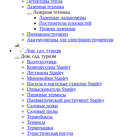
Детекторы тепла
Лазерная техника
Лазерная техника
Лазерные дальномеры
Построители плоскостей
Уровни лазерные
Пневмоинструмент
Аккумуляторы для электроинструментов
Дом, сад, туризм
Дом, сад, туризм
Воздуходувки
Компрессоры Stanley
Лестницы Stanley
Минимойки Stanley
Насосы и насосные станции Stanley
Опрыскиватели Stanley
Пищевые термосы
Пневматический инструмент Stanley
Садовые ножи
Садовые пилы
Термобоксы
Термосы
Термочашки
Туристическая посуда