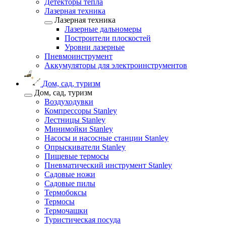
Детекторы тепла
Лазерная техника
Лазерная техника
Лазерные дальномеры
Построители плоскостей
Уровни лазерные
Пневмоинструмент
Аккумуляторы для электроинструментов
Дом, сад, туризм
Дом, сад, туризм
Воздуходувки
Компрессоры Stanley
Лестницы Stanley
Минимойки Stanley
Насосы и насосные станции Stanley
Опрыскиватели Stanley
Пищевые термосы
Пневматический инструмент Stanley
Садовые ножи
Садовые пилы
Термобоксы
Термосы
Термочашки
Туристическая посуда