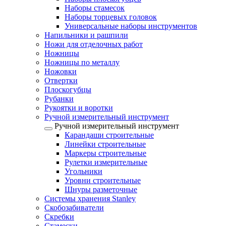
Наборы стамесок
Наборы торцевых головок
Универсальные наборы инструментов
Напильники и рашпили
Ножи для отделочных работ
Ножницы
Ножницы по металлу
Ножовки
Отвертки
Плоскогубцы
Рубанки
Рукоятки и воротки
Ручной измерительный инструмент
Ручной измерительный инструмент
Карандаши строительные
Линейки строительные
Маркеры строительные
Рулетки измерительные
Угольники
Уровни строительные
Шнуры разметочные
Системы хранения Stanley
Скобозабиватели
Скребки
Стамески