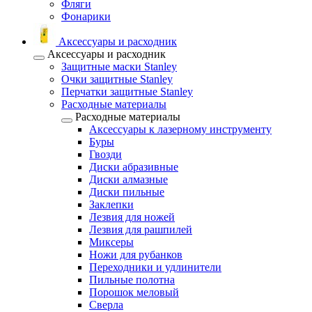
Фляги
Фонарики
Аксессуары и расходник
Аксессуары и расходник
Защитные маски Stanley
Очки защитные Stanley
Перчатки защитные Stanley
Расходные материалы
Расходные материалы
Аксессуары к лазерному инструменту
Буры
Гвозди
Диски абразивные
Диски алмазные
Диски пильные
Заклепки
Лезвия для ножей
Лезвия для рашпилей
Миксеры
Ножи для рубанков
Переходники и удлинители
Пильные полотна
Порошок меловый
Сверла