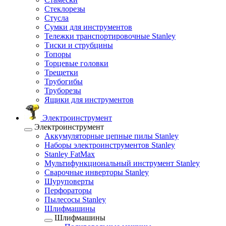
Стеклорезы
Стусла
Сумки для инструментов
Тележки транспортировочные Stanley
Тиски и струбцины
Топоры
Торцевые головки
Трещетки
Трубогибы
Труборезы
Ящики для инструментов
Электроинструмент
Электроинструмент
Аккумуляторные цепные пилы Stanley
Наборы электроинструментов Stanley
Stanley FatMax
Мультифункциональный инструмент Stanley
Сварочные инверторы Stanley
Шуруповерты
Перфораторы
Пылесосы Stanley
Шлифмашины
Шлифмашины