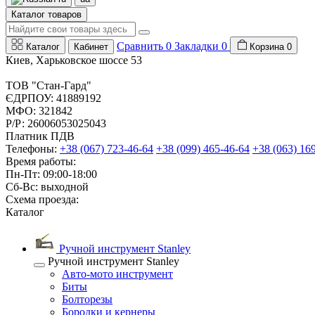
Каталог товаров
Сравнить
0
Закладки
0
Каталог
Кабинет
Корзина
0
Киев, Харьковское шоссе 53
ТОВ "Стан-Гард"
ЄДРПОУ: 41889192
МФО: 321842
Р/Р: 26006053025043
Платник ПДВ
Телефоны:
+38 (067) 723-46-64
+38 (099) 465-46-64
+38 (063) 16
Время работы:
Пн-Пт: 09:00-18:00
Сб-Вс: выходной
Схема проезда:
Каталог
Ручной инструмент Stanley
Ручной инструмент Stanley
Авто-мото инструмент
Биты
Болторезы
Бородки и кернеры