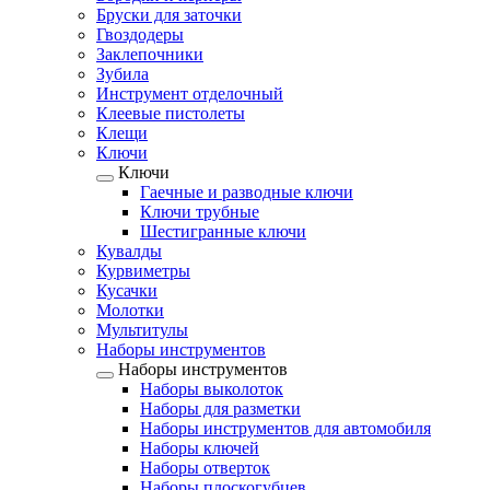
Бруски для заточки
Гвоздодеры
Заклепочники
Зубила
Инструмент отделочный
Клеевые пистолеты
Клещи
Ключи
Ключи
Гаечные и разводные ключи
Ключи трубные
Шестигранные ключи
Кувалды
Курвиметры
Кусачки
Молотки
Мультитулы
Наборы инструментов
Наборы инструментов
Наборы выколоток
Наборы для разметки
Наборы инструментов для автомобиля
Наборы ключей
Наборы отверток
Наборы плоскогубцев