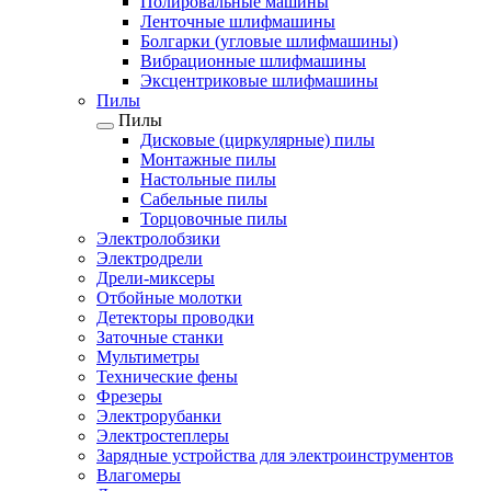
Полировальные машины
Ленточные шлифмашины
Болгарки (угловые шлифмашины)
Вибрационные шлифмашины
Эксцентриковые шлифмашины
Пилы
Пилы
Дисковые (циркулярные) пилы
Монтажные пилы
Настольные пилы
Сабельные пилы
Торцовочные пилы
Электролобзики
Электродрели
Дрели-миксеры
Отбойные молотки
Детекторы проводки
Заточные станки
Мультиметры
Технические фены
Фрезеры
Электрорубанки
Электростеплеры
Зарядные устройства для электроинструментов
Влагомеры