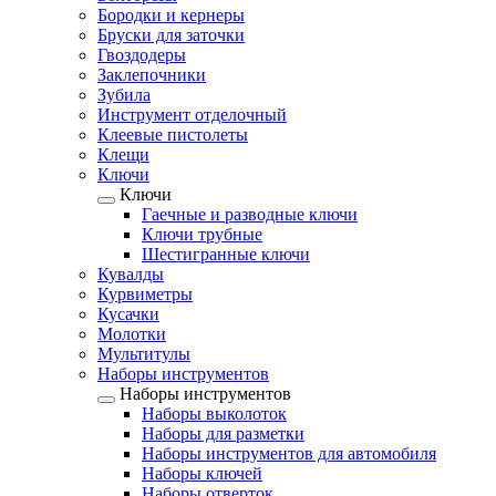
Бородки и кернеры
Бруски для заточки
Гвоздодеры
Заклепочники
Зубила
Инструмент отделочный
Клеевые пистолеты
Клещи
Ключи
Ключи
Гаечные и разводные ключи
Ключи трубные
Шестигранные ключи
Кувалды
Курвиметры
Кусачки
Молотки
Мультитулы
Наборы инструментов
Наборы инструментов
Наборы выколоток
Наборы для разметки
Наборы инструментов для автомобиля
Наборы ключей
Наборы отверток