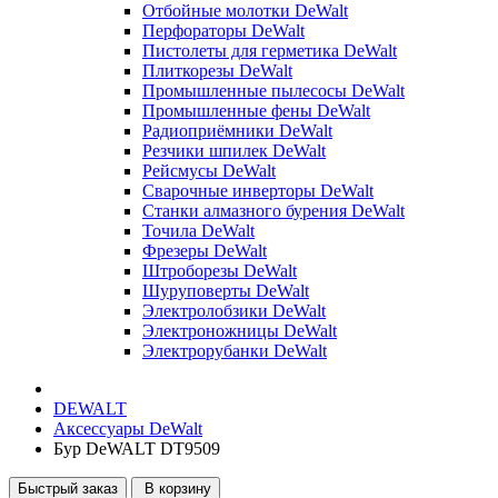
Отбойные молотки DeWalt
Перфораторы DeWalt
Пистолеты для герметика DeWalt
Плиткорезы DeWalt
Промышленные пылесосы DeWalt
Промышленные фены DeWalt
Радиоприёмники DeWalt
Резчики шпилек DeWalt
Рейсмусы DeWalt
Сварочные инверторы DeWalt
Станки алмазного бурения DeWalt
Точила DeWalt
Фрезеры DeWalt
Штроборезы DeWalt
Шуруповерты DeWalt
Электролобзики DeWalt
Электроножницы DeWalt
Электрорубанки DeWalt
DEWALT
Аксессуары DeWalt
Бур DeWALT DT9509
Быстрый заказ
В корзину