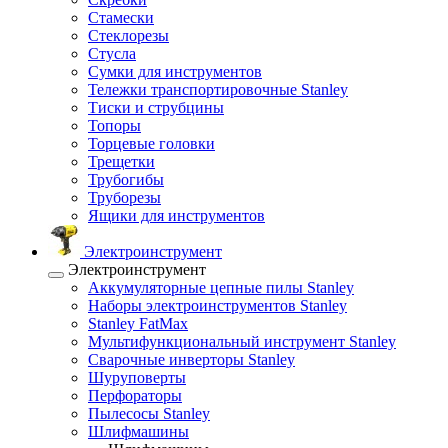
Стамески
Стеклорезы
Стусла
Сумки для инструментов
Тележки транспортировочные Stanley
Тиски и струбцины
Топоры
Торцевые головки
Трещетки
Трубогибы
Труборезы
Ящики для инструментов
Электроинструмент
Электроинструмент
Аккумуляторные цепные пилы Stanley
Наборы электроинструментов Stanley
Stanley FatMax
Мультифункциональный инструмент Stanley
Сварочные инверторы Stanley
Шуруповерты
Перфораторы
Пылесосы Stanley
Шлифмашины