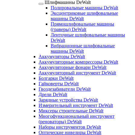
Шлифмашины DeWalt
Полировальные машины DeWalt
Эксцентриковые шлифовальные
машины DeWalt
Прямошлифовальные машины
(граверы) DeWalt
Ленточные шлифовальные машины
DeWalt
Вибрационные шлифовальные
машины DeWalt
Аккумуляторы DeWalt
Аккумуляторные компрессоры DeWalt
Аккумуляторные фонари DeWalt
Аккумуляторный инструмент DeWalt
Болгарки DeWalt
Гайковерты DeWalt
Гвоздезабиватели DeWalt
Дрели DeWalt
Зарядные устройства DeWalt
Измерительный инструмент DeWalt
Миксеры строительные DeWalt
Многофункциональный инструмент
(реноваторы) DeWalt
Наборы инструментов DeWalt
Оптические нивелиры DeWalt