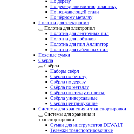
По дереву
По дереву, алюминию, пластику
По нержавеющей стали
По чёрному металлу
Полотна для электропил
Полотна для электропил
Полотна для ленточных пил
Полотна для лобзиков
Полотна для пил Аллигатор
Полотна для сабельных пил
Поясные сумки
Свёрла
Свёрла
Наборы свёрл
Свёрла по бетону
Свёрла по дереву
Свёрла по металлу
Свёрла по стеклу и плитке
Свёрла универсальные
Свёрла центрирующие
Системы для хранения и транспортировки
Системы для хранения и
транспортировки
Сумки для инструментов DEWALT
Тележки транспортировочные