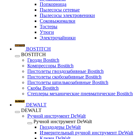
Попкорница
Пылесосы сетевые
Пылесосы электровеники
Соковыжималки
Тостеры
Утюги
Электрочайники
BOSTITCH
BOSTITCH
Гвозди Bostitch
Компрессоры Bostitch
Пистолеты гвоздозабивные Bostitch
Пистолеты скобозабивные Bostitch
Пистолеты шпилькозабивные Bostitch
Скобы Bostitch
Степлеры механические пневматические Bostitch
DEWALT
DEWALT
Ручной инструмент DeWalt
Ручной инструмент DeWalt
Гвоздодеры DeWalt
Измерительный ручной инструмент DeWalt
Ключи DeWalt