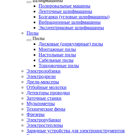
Шлифмашины
Полировальные машины
Ленточные шлифмашины
Болгарки (угловые шлифмашины)
Вибрационные шлифмашины
Эксцентриковые шлифмашины
Пилы
Пилы
Дисковые (циркулярные) пилы
Монтажные пилы
Настольные пилы
Сабельные пилы
Торцовочные пилы
Электролобзики
Электродрели
Дрели-миксеры
Отбойные молотки
Детекторы проводки
Заточные станки
Мультиметры
Технические фены
Фрезеры
Электрорубанки
Электростеплеры
Зарядные устройства для электроинструментов