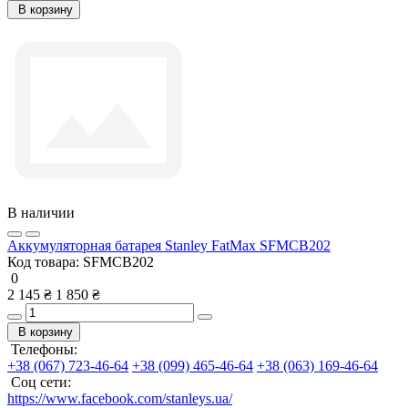
В корзину
В наличии
Аккумуляторная батарея Stanley FatMax SFMCB202
Код товара:
SFMCB202
0
2 145 ₴
1 850 ₴
В корзину
Телефоны:
+38 (067) 723-46-64
+38 (099) 465-46-64
+38 (063) 169-46-64
Соц сети:
https://www.facebook.com/stanleys.ua/