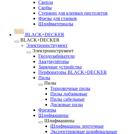
Сверла
Скобы
Стержни для клеевых пистолетов
Фрезы для станков
Шлифматериалы
BLACK+DECKER
BLACK+DECKER
Электроинструмент
Электроинструмент
Гвоздозабиватели
Аккумуляторы
Зарядные устройства
Перфораторы BLACK+DECKER
Пилы
Пилы
Торцовочные пилы
Пилы лобзиковые
Пилы сабельные
Дисковые пилы
Фрезеры
Шлифмашины
Шлифмашины
Шлифмашины ленточные
Эксцентриковые шлифовальные