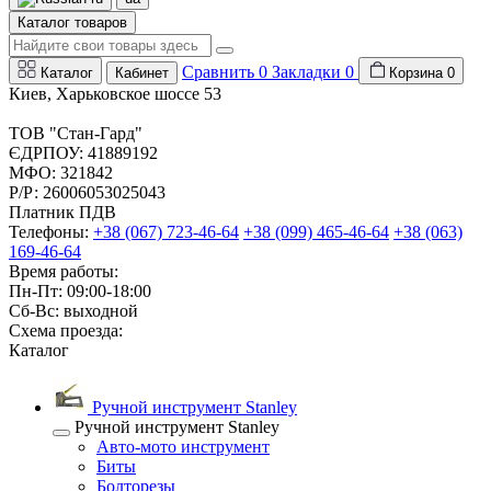
Каталог товаров
Сравнить
0
Закладки
0
Каталог
Кабинет
Корзина
0
Киев, Харьковское шоссе 53
ТОВ "Стан-Гард"
ЄДРПОУ: 41889192
МФО: 321842
Р/Р: 26006053025043
Платник ПДВ
Телефоны:
+38 (067) 723-46-64
+38 (099) 465-46-64
+38 (063)
169-46-64
Время работы:
Пн-Пт: 09:00-18:00
Сб-Вс: выходной
Схема проезда:
Каталог
Ручной инструмент Stanley
Ручной инструмент Stanley
Авто-мото инструмент
Биты
Болторезы