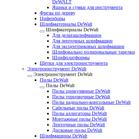
DeWALT
Ящики и сумки для инструмента
Фрезы по дереву
Цифенборы
Шлифматериалы DeWalt
Шлифматериалы DeWalt
Для дельташлифмашин
Для ленточных шлифмашин
Для эксцентриковых шлифмашин
Шлифовально полировальные тарелки
Шлифплатформы
Щетки для электроинструмента
Электроинструмент DeWalt
Электроинструмент DeWalt
Пилы DeWalt
Пилы DeWalt
Пилы циркулярные DeWalt
Пилы торцовочные DeWalt
Пилы радиально-консольные DeWalt
Сабельные пилы DeWalt
Пилы аллигаторы DeWalt
Монтажные пилы DeWalt
Ленточные пилы DeWalt
Дисковые пилы DeWalt
Шлифмашины DeWalt