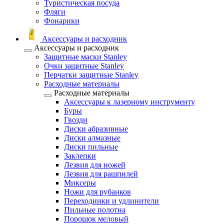
Туристическая посуда
Фляги
Фонарики
Аксессуары и расходник
Аксессуары и расходник
Защитные маски Stanley
Очки защитные Stanley
Перчатки защитные Stanley
Расходные материалы
Расходные материалы
Аксессуары к лазерному инструменту
Буры
Гвозди
Диски абразивные
Диски алмазные
Диски пильные
Заклепки
Лезвия для ножей
Лезвия для рашпилей
Миксеры
Ножи для рубанков
Переходники и удлинители
Пильные полотна
Порошок меловый