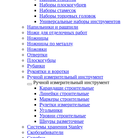
Наборы плоскогубцев
Наборы стамесок
Наборы торцевых головок
Универсальные наборы инструментов
Напильники и рашпили
Ножи для отделочных работ
Ножницы
Ножницы по металлу
Ножовки
Отвертки
Плоскогубцы
Рубанки
Рукоятки и воротки
Ручной измерительный инструмент
Ручной измерительный инструмент
Карандаши строительные
Линейки строительные
Маркеры строительные
Рулетки измерительные
Угольники
Уровни строительные
Шнуры разметочные
Системы хранения Stanley
Скобозабиватели
Скребки