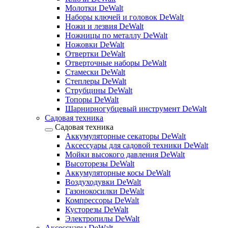
Молотки DeWalt
Наборы ключей и головок DeWalt
Ножи и лезвия DeWalt
Ножницы по металлу DeWalt
Ножовки DeWalt
Отвертки DeWalt
Отверточные наборы DeWalt
Стамески DeWalt
Степлеры DeWalt
Струбцины DeWalt
Топоры DeWalt
Шарнирногубцевый инструмент DeWalt
Садовая техника
Садовая техника
Аккумуляторные секаторы DeWalt
Аксессуары для садовой техники DeWalt
Мойки высокого давления DeWalt
Высоторезы DeWalt
Аккумуляторные косы DeWalt
Воздуходувки DeWalt
Газонокосилки DeWalt
Компрессоры DeWalt
Кусторезы DeWalt
Электропилы DeWalt
Аксессуары DeWalt