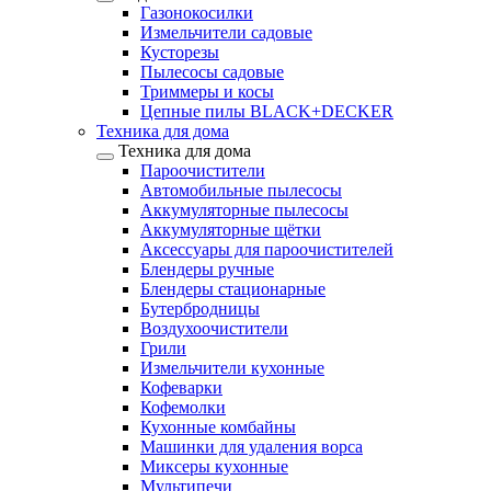
Газонокосилки
Измельчители садовые
Кусторезы
Пылесосы садовые
Триммеры и косы
Цепные пилы BLACK+DECKER
Техника для дома
Техника для дома
Пароочистители
Автомобильные пылесосы
Аккумуляторные пылесосы
Аккумуляторные щётки
Аксессуары для пароочистителей
Блендеры ручные
Блендеры стационарные
Бутербродницы
Воздухоочистители
Грили
Измельчители кухонные
Кофеварки
Кофемолки
Кухонные комбайны
Машинки для удаления ворса
Миксеры кухонные
Мультипечи