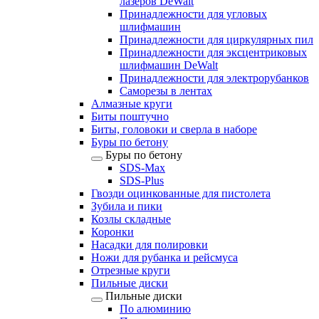
лазеров DeWalt
Принадлежности для угловых
шлифмашин
Принадлежности для циркулярных пил
Принадлежности для эксцентриковых
шлифмашин DeWalt
Принадлежности для электрорубанков
Саморезы в лентах
Алмазные круги
Биты поштучно
Биты, головоки и сверла в наборе
Буры по бетону
Буры по бетону
SDS-Max
SDS-Plus
Гвозди оцинкованные для пистолета
Зубила и пики
Козлы складные
Коронки
Насадки для полировки
Ножи для рубанка и рейсмуса
Отрезные круги
Пильные диски
Пильные диски
По алюминию